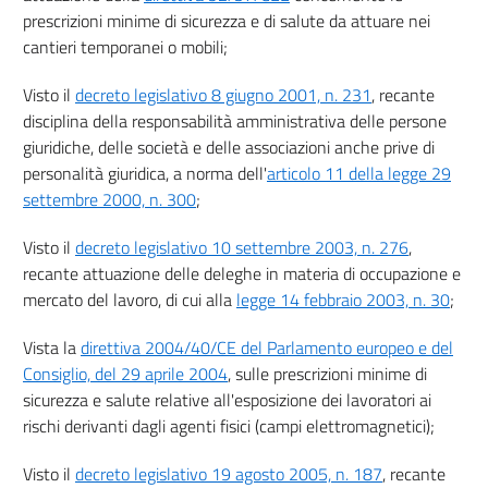
33
prescrizioni minime di sicurezza e di salute da attuare nei
cantieri temporanei o mobili;
34
35
Visto il
decreto legislativo 8 giugno 2001, n. 231
, recante
Sezione IV
disciplina della responsabilità amministrativa delle persone
giuridiche, delle società e delle associazioni anche prive di
FORMAZIONE, INFORMAZIONE E ADDESTRAMENTO
personalità giuridica, a norma dell'
articolo 11 della legge 29
36
settembre 2000, n. 300
;
37
Visto il
decreto legislativo 10 settembre 2003, n. 276
,
Sezione V
recante attuazione delle deleghe in materia di occupazione e
SORVEGLIANZA SANITARIA
mercato del lavoro, di cui alla
legge 14 febbraio 2003, n. 30
;
38
Vista la
direttiva 2004/40/CE del Parlamento europeo e del
39
Consiglio, del 29 aprile 2004
, sulle prescrizioni minime di
40
sicurezza e salute relative all'esposizione dei lavoratori ai
41
rischi derivanti dagli agenti fisici (campi elettromagnetici);
42
Visto il
decreto legislativo 19 agosto 2005, n. 187
, recante