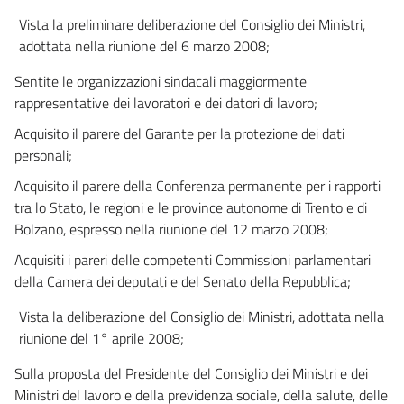
Sezione VIII
Vista la preliminare deliberazione del Consiglio dei Ministri,
DOCUMENTAZIONE TECNICO AMMINISTRATIVA E STATISTICHE DEGLI
adottata nella riunione del 6 marzo 2008;
INFORTUNI E
DELLE MALATTIE PROFESSIONALI
Sentite le organizzazioni sindacali maggiormente
53
rappresentative dei lavoratori e dei datori di lavoro;
54
Acquisito il parere del Garante per la protezione dei dati
Capo IV
personali;
Acquisito il parere della Conferenza permanente per i rapporti
Disposizioni penali
tra lo Stato, le regioni e le province autonome di Trento e di
Sezione I
Bolzano, espresso nella riunione del 12 marzo 2008;
SANZIONI
Acquisiti i pareri delle competenti Commissioni parlamentari
55
della Camera dei deputati e del Senato della Repubblica;
56
Vista la deliberazione del Consiglio dei Ministri, adottata nella
57
riunione del 1° aprile 2008;
58
Sulla proposta del Presidente del Consiglio dei Ministri e dei
59
Ministri del lavoro e della previdenza sociale, della salute, delle