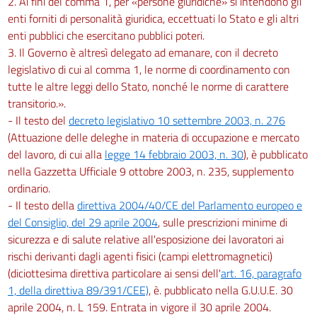
2. Ai fini del comma 1, per «persone giuridiche» si intendono gli
enti forniti di personalità giuridica, eccettuati lo Stato e gli altri
Obblighi del datore di lavoro
enti pubblici che esercitano pubblici poteri.
271
3. Il Governo è altresì delegato ad emanare, con il decreto
272
legislativo di cui al comma 1, le norme di coordinamento con
273
tutte le altre leggi dello Stato, nonché le norme di carattere
transitorio.».
274
- Il testo del
decreto legislativo 10 settembre 2003, n. 276
275
(Attuazione delle deleghe in materia di occupazione e mercato
276
del lavoro, di cui alla
legge 14 febbraio 2003, n. 30
), è pubblicato
nella Gazzetta Ufficiale 9 ottobre 2003, n. 235, supplemento
277
ordinario.
278
- Il testo della
direttiva 2004/40/CE del Parlamento europeo e
Capo III
del Consiglio, del 29 aprile 2004
, sulle prescrizioni minime di
sicurezza e di salute relative all'esposizione dei lavoratori ai
Sorveglianza sanitaria
rischi derivanti dagli agenti fisici (campi elettromagnetici)
279
(diciottesima direttiva particolare ai sensi dell'
art. 16, paragrafo
280
1, della direttiva 89/391/CEE)
, è. pubblicato nella G.U.U.E. 30
281
aprile 2004, n. L 159. Entrata in vigore il 30 aprile 2004.