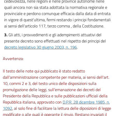
cedevolezza, nelle regioni e nelle province autonome nelle
Capo II
quali ancora non sia stata adottata la normativa regionale e
Uso dei dispositivi di protezione individuale
provinciale e perdono comunque efficacia dalla data di entrata
74
in vigore di quest'ultima, fermi restando i principi fondamentali
75
ai sensi dell'articolo 117, terzo comma , della Costituzione.
76
3.
Gli atti, i provvedimenti e gli adempimenti attuativi del
presente decreto sono effettuati nel rispetto dei principi del
77
decreto legislativo 30 giugno 2003, n. 196
.
78
79
Avvertenza:
Capo III
Il testo delle note qui pubblicato è stato redatto
Impianti e apparecchiature elettriche
dall'amministrazione competente per materia, ai sensi dell'art.
80
10, commi 2 e 3, del testo unico delle disposizioni sulla
promulgazione delle leggi, sull'emanazione dei decreti del
81
Presidente della Repubblica e sulle pubblicazioni ufficiali della
82
Repubblica italiana, approvato con
D.P.R. 28 dicembre 1985, n.
83
1092
, al solo fine di facilitare la lettura delle diposizioni di legge
84
modificate o alle quali è operante il rinvio. Restano invariati il