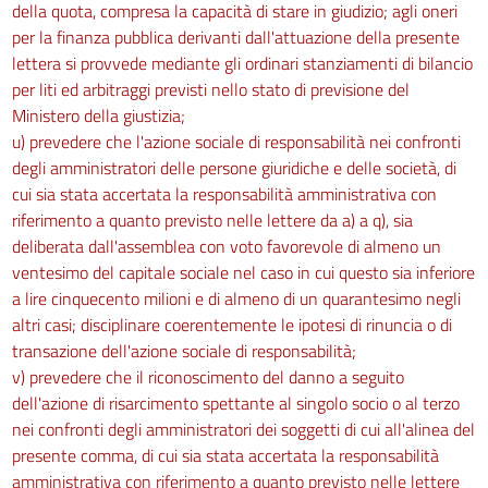
della quota, compresa la capacità di stare in giudizio; agli oneri
249
per la finanza pubblica derivanti dall'attuazione della presente
250
lettera si provvede mediante gli ordinari stanziamenti di bilancio
251
per liti ed arbitraggi previsti nello stato di previsione del
Ministero della giustizia;
252
u) prevedere che l'azione sociale di responsabilità nei confronti
253
degli amministratori delle persone giuridiche e delle società, di
254
cui sia stata accertata la responsabilità amministrativa con
255
riferimento a quanto previsto nelle lettere da a) a q), sia
deliberata dall'assemblea con voto favorevole di almeno un
256
ventesimo del capitale sociale nel caso in cui questo sia inferiore
257
a lire cinquecento milioni e di almeno di un quarantesimo negli
258
altri casi; disciplinare coerentemente le ipotesi di rinuncia o di
transazione dell'azione sociale di responsabilità;
259
v) prevedere che il riconoscimento del danno a seguito
260
dell'azione di risarcimento spettante al singolo socio o al terzo
261
nei confronti degli amministratori dei soggetti di cui all'alinea del
Capo IV
presente comma, di cui sia stata accertata la responsabilità
amministrativa con riferimento a quanto previsto nelle lettere