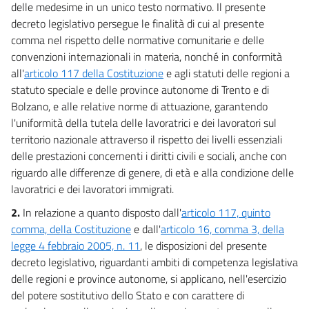
Capo II
delle medesime in un unico testo normativo. Il presente
decreto legislativo persegue le finalità di cui al presente
Sanzioni
comma nel rispetto delle normative comunitarie e delle
68
convenzioni internazionali in materia, nonché in conformità
Titolo III
all'
articolo 117 della Costituzione
e agli statuti delle regioni a
statuto speciale e delle province autonome di Trento e di
USO DELLE ATTREZZATURE DI LAVORO E DEI DISPOSITIVI DI
Bolzano, e alle relative norme di attuazione, garantendo
PROTEZIONE INDIVIDUALE
l'uniformità della tutela delle lavoratrici e dei lavoratori sul
Capo
territorio nazionale attraverso il rispetto dei livelli essenziali
I
delle prestazioni concernenti i diritti civili e sociali, anche con
Uso delle attrezzature di lavoro
riguardo alle differenze di genere, di età e alla condizione delle
69
lavoratrici e dei lavoratori immigrati.
70
2.
In relazione a quanto disposto dall'
articolo 117, quinto
71
comma, della Costituzione
e dall'
articolo 16, comma 3, della
legge 4 febbraio 2005, n. 11
, le disposizioni del presente
72
decreto legislativo, riguardanti ambiti di competenza legislativa
73
delle regioni e province autonome, si applicano, nell'esercizio
73 bis
del potere sostitutivo dello Stato e con carattere di