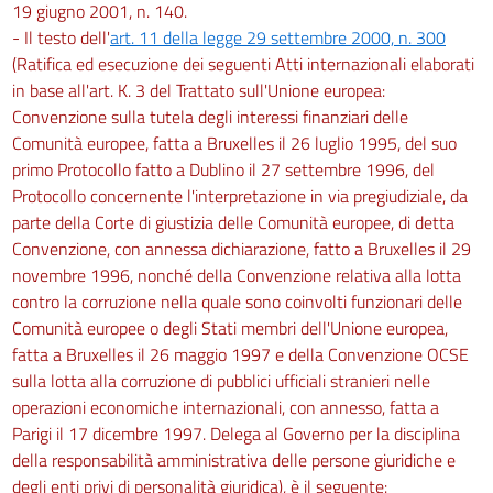
19 giugno 2001, n. 140.
Titolo VI
- Il testo dell'
art. 11 della legge 29 settembre 2000, n. 300
MOVIMENTAZIONE MANUALE DEI CARICHI
(Ratifica ed esecuzione dei seguenti Atti internazionali elaborati
in base all'art. K. 3 del Trattato sull'Unione europea:
Capo I
Convenzione sulla tutela degli interessi finanziari delle
Disposizioni generali
Comunità europee, fatta a Bruxelles il 26 luglio 1995, del suo
167
primo Protocollo fatto a Dublino il 27 settembre 1996, del
Protocollo concernente l'interpretazione in via pregiudiziale, da
168
parte della Corte di giustizia delle Comunità europee, di detta
169
Convenzione, con annessa dichiarazione, fatto a Bruxelles il 29
Capo II
novembre 1996, nonché della Convenzione relativa alla lotta
contro la corruzione nella quale sono coinvolti funzionari delle
Sanzioni
Comunità europee o degli Stati membri dell'Unione europea,
170
fatta a Bruxelles il 26 maggio 1997 e della Convenzione OCSE
171
sulla lotta alla corruzione di pubblici ufficiali stranieri nelle
Titolo VII
operazioni economiche internazionali, con annesso, fatta a
Parigi il 17 dicembre 1997. Delega al Governo per la disciplina
ATTREZZATURE MUNITE DI VIDEOTERMINALI
della responsabilità amministrativa delle persone giuridiche e
degli enti privi di personalità giuridica), è il seguente:
Capo I