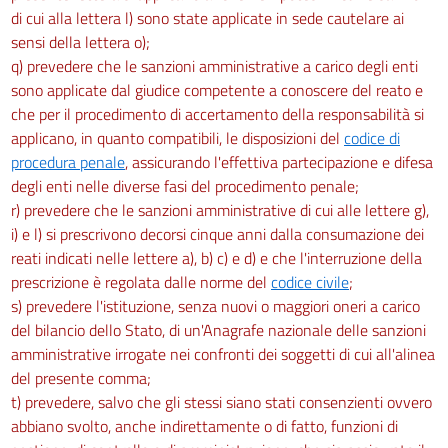
Capo II
di cui alla lettera l) sono state applicate in sede cautelare ai
sensi della lettera o);
((Protezione da agenti cancerogeni, mutageni o da sostanze tossiche per la
q) prevedere che le sanzioni amministrative a carico degli enti
riproduzione))
sono applicate dal giudice competente a conoscere del reato e
233
che per il procedimento di accertamento della responsabilità si
234
applicano, in quanto compatibili, le disposizioni del
codice di
Sezione II
procedura penale
, assicurando l'effettiva partecipazione e difesa
degli enti nelle diverse fasi del procedimento penale;
Obblighi del datore di lavoro
r) prevedere che le sanzioni amministrative di cui alle lettere g),
235
i) e l) si prescrivono decorsi cinque anni dalla consumazione dei
236
reati indicati nelle lettere a), b) c) e d) e che l'interruzione della
237
prescrizione è regolata dalle norme del
codice civile
;
s) prevedere l'istituzione, senza nuovi o maggiori oneri a carico
238
del bilancio dello Stato, di un'Anagrafe nazionale delle sanzioni
239
amministrative irrogate nei confronti dei soggetti di cui all'alinea
240
del presente comma;
t) prevedere, salvo che gli stessi siano stati consenzienti ovvero
241
abbiano svolto, anche indirettamente o di fatto, funzioni di
Sezione III