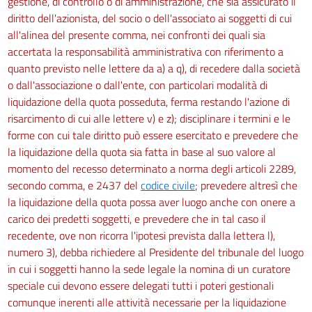
gestione, di controllo o di amministrazione, che sia assicurato il
diritto dell'azionista, del socio o dell'associato ai soggetti di cui
Sorveglianza sanitaria
242
all'alinea del presente comma, nei confronti dei quali sia
accertata la responsabilità amministrativa con riferimento a
243
quanto previsto nelle lettere da a) a q), di recedere dalla società
244
o dall'associazione o dall'ente, con particolari modalità di
245
liquidazione della quota posseduta, ferma restando l'azione di
risarcimento di cui alle lettere v) e z); disciplinare i termini e le
Capo III
forme con cui tale diritto può essere esercitato e prevedere che
Protezione dai rischi connessi all'esposizione all'amianto
la liquidazione della quota sia fatta in base al suo valore al
momento del recesso determinato a norma degli articoli 2289,
Sezione I
secondo comma, e 2437 del
codice civile
; prevedere altresì che
Disposizioni generali
la liquidazione della quota possa aver luogo anche con onere a
246
carico dei predetti soggetti, e prevedere che in tal caso il
247
recedente, ove non ricorra l'ipotesi prevista dalla lettera l),
numero 3), debba richiedere al Presidente del tribunale del luogo
Sezione II
in cui i soggetti hanno la sede legale la nomina di un curatore
Obblighi del datore di lavoro
speciale cui devono essere delegati tutti i poteri gestionali
248
comunque inerenti alle attività necessarie per la liquidazione