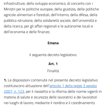
60
infrastrutture, dello sviluppo economico, di concerto con i
Ministri per le politiche europee, della giustizia, delle politiche
Sezione II
agricole alimentari e forestali, dell'interno, della difesa, della
DISPOSIZIONI IN TEMA DI PROCESSO PENALE
pubblica istruzione, della solidarietà sociale, dell'università e
61
della ricerca, per gli affari regionali e le autonomie locali e
Titolo II
dell'economia e delle finanze;
LUOGHI DI LAVORO
Emana
Capo I
il seguente decreto legislativo:
Disposizioni generali
62
Art. 1
63
Finalità
64
1.
Le disposizioni contenute nel presente decreto legislativo
65
costituiscono attuazione dell'
articolo 1 della legge 3 agosto
2007, n. 123
, per il riassetto e la riforma delle norme vigenti in
66
materia di salute e sicurezza delle lavoratrici e dei lavoratori
67
nei luoghi di lavoro, mediante il riordino e il coordinamento