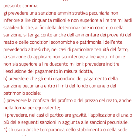
201
presente comma;
202
g) prevedere una sanzione amministrativa pecuniaria non
inferiore a lire cinquanta milioni e non superiore a lire tre miliardi
203
stabilendo che, ai fini della determinazione in concreto della
204
sanzione, si tenga conto anche dell'ammontare dei proventi del
205
reato e delle condizioni economiche e patrimoniali dell'ente,
prevedendo altresì che, nei casi di particolare tenuità del fatto,
Capo IV
la sanzione da applicare non sia inferiore a lire venti milioni e
Protezione dei lavoratori dai rischi di esposizione a campi elettromagnetici
non sia superiore a lire duecento milioni; prevedere inoltre
206
l'esclusione del pagamento in misura ridotta;
h) prevedere che gli enti rispondono del pagamento della
207
sanzione pecuniaria entro i limiti del fondo comune o del
208
patrimonio sociale;
209
i) prevedere la confisca del profitto o del prezzo del reato, anche
210
nella forma per equivalente;
l) prevedere, nei casi di particolare gravità, l'applicazione di una o
210 bis
più delle seguenti sanzioni in aggiunta alle sanzioni pecuniarie:
211
1) chiusura anche temporanea dello stabilimento o della sede
212