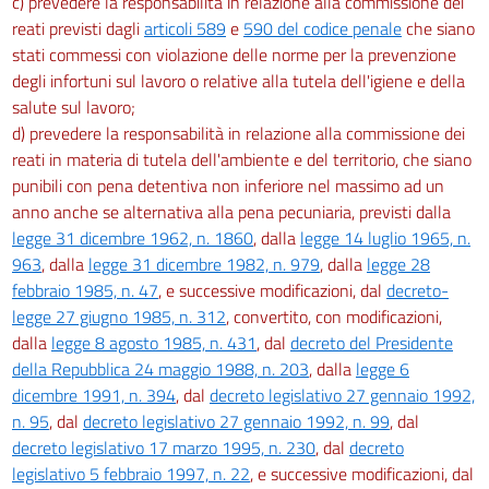
c) prevedere la responsabilità in relazione alla commissione dei
AGENTI FISICI
reati previsti dagli
articoli 589
e
590 del codice penale
che siano
stati commessi con violazione delle norme per la prevenzione
Capo I
degli infortuni sul lavoro o relative alla tutela dell'igiene e della
Disposizioni generali
salute sul lavoro;
180
d) prevedere la responsabilità in relazione alla commissione dei
181
reati in materia di tutela dell'ambiente e del territorio, che siano
punibili con pena detentiva non inferiore nel massimo ad un
182
anno anche se alternativa alla pena pecuniaria, previsti dalla
183
legge 31 dicembre 1962, n. 1860
, dalla
legge 14 luglio 1965, n.
184
963
, dalla
legge 31 dicembre 1982, n. 979
, dalla
legge 28
febbraio 1985, n. 47
, e successive modificazioni, dal
decreto-
185
legge 27 giugno 1985, n. 312
, convertito, con modificazioni,
186
dalla
legge 8 agosto 1985, n. 431
, dal
decreto del Presidente
Capo II
della Repubblica 24 maggio 1988, n. 203
, dalla
legge 6
dicembre 1991, n. 394
, dal
decreto legislativo 27 gennaio 1992,
Protezione dei lavoratori contro i rischi di esposizione al rumore durante il
n. 95
, dal
decreto legislativo 27 gennaio 1992, n. 99
, dal
lavoro
187
decreto legislativo 17 marzo 1995, n. 230
, dal
decreto
legislativo 5 febbraio 1997, n. 22
, e successive modificazioni, dal
188