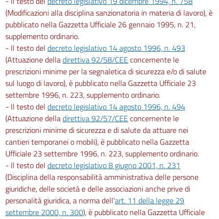
- Il testo del
decreto legislativo 19 dicembre 1994, n. 758
159
(Modificazioni alla disciplina sanzionatoria in materia di lavoro), è
pubblicato nella Gazzetta Ufficiale 26 gennaio 1995, n. 21,
160
supplemento ordinario.
Titolo V
- Il testo del
decreto legislativo 14 agosto 1996, n. 493
(Attuazione della
direttiva 92/58/CEE
concernente le
SEGNALETICA DI SALUTE E SICUREZZA SUL LAVORO
prescrizioni minime per la segnaletica di sicurezza e/o di salute
Capo I
sul luogo di lavoro), è pubblicato nella Gazzetta Ufficiale 23
settembre 1996, n. 223, supplemento ordinario.
Disposizioni generali
161
- Il testo del
decreto legislativo 14 agosto 1996, n. 494
(Attuazione della
direttiva 92/57/CEE
concernente le
162
prescrizioni minime di sicurezza e di salute da attuare nei
163
cantieri temporanei o mobili), è pubblicato nella Gazzetta
164
Ufficiale 23 settembre 1996, n. 223, supplemento ordinario.
- Il testo del
decreto legislativo 8 giugno 2001, n. 231
Capo II
(Disciplina della responsabilità amministrativa delle persone
Sanzioni
giuridiche, delle società e delle associazioni anche prive di
165
personalità giuridica, a norma dell'
art. 11 della legge 29
settembre 2000, n. 300
), è pubblicato nella Gazzetta Ufficiale
166