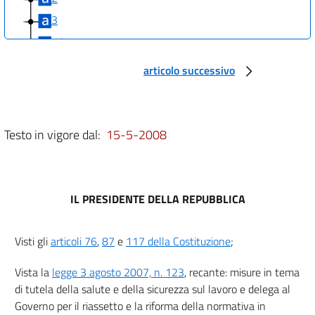
3
3 bis
4
articolo successivo
Capo II
Sistema istituzionale
5
Testo in vigore dal:
15-5-2008
6
7
8
IL PRESIDENTE DELLA REPUBBLICA
9
10
Visti gli
articoli 76
,
87
e
117 della Costituzione
;
11
Vista la
legge 3 agosto 2007, n. 123
, recante: misure in tema
12
di tutela della salute e della sicurezza sul lavoro e delega al
13
Governo per il riassetto e la riforma della normativa in