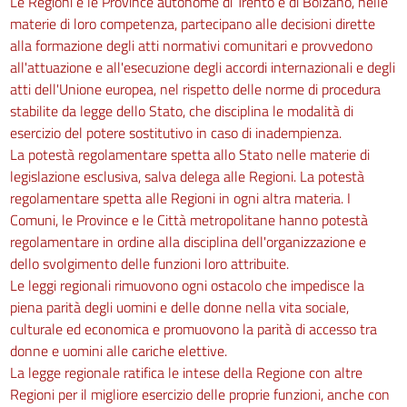
Le Regioni e le Province autonome di Trento e di Bolzano, nelle
materie di loro competenza, partecipano alle decisioni dirette
126
alla formazione degli atti normativi comunitari e provvedono
127
all'attuazione e all'esecuzione degli accordi internazionali e degli
128
atti dell'Unione europea, nel rispetto delle norme di procedura
stabilite da legge dello Stato, che disciplina le modalità di
129
esercizio del potere sostitutivo in caso di inadempienza.
130
La potestà regolamentare spetta allo Stato nelle materie di
Sezione V
legislazione esclusiva, salva delega alle Regioni. La potestà
regolamentare spetta alle Regioni in ogni altra materia. I
Ponteggi fissi
Comuni, le Province e le Città metropolitane hanno potestà
131
regolamentare in ordine alla disciplina dell'organizzazione e
132
dello svolgimento delle funzioni loro attribuite.
133
Le leggi regionali rimuovono ogni ostacolo che impedisce la
piena parità degli uomini e delle donne nella vita sociale,
134
culturale ed economica e promuovono la parità di accesso tra
135
donne e uomini alle cariche elettive.
136
La legge regionale ratifica le intese della Regione con altre
Regioni per il migliore esercizio delle proprie funzioni, anche con
137