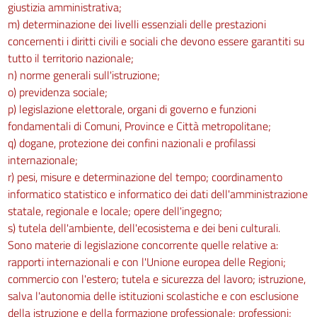
giustizia amministrativa;
Sezione I
m) determinazione dei livelli essenziali delle prestazioni
concernenti i diritti civili e sociali che devono essere garantiti su
Campo di applicazione
tutto il territorio nazionale;
105
n) norme generali sull'istruzione;
106
o) previdenza sociale;
107
p) legislazione elettorale, organi di governo e funzioni
fondamentali di Comuni, Province e Città metropolitane;
Sezione II
q) dogane, protezione dei confini nazionali e profilassi
Disposizioni di carattere generale
internazionale;
108
r) pesi, misure e determinazione del tempo; coordinamento
109
informatico statistico e informatico dei dati dell'amministrazione
statale, regionale e locale; opere dell'ingegno;
110
s) tutela dell'ambiente, dell'ecosistema e dei beni culturali.
111
Sono materie di legislazione concorrente quelle relative a:
112
rapporti internazionali e con l'Unione europea delle Regioni;
commercio con l'estero; tutela e sicurezza del lavoro; istruzione,
113
salva l'autonomia delle istituzioni scolastiche e con esclusione
114
della istruzione e della formazione professionale; professioni;