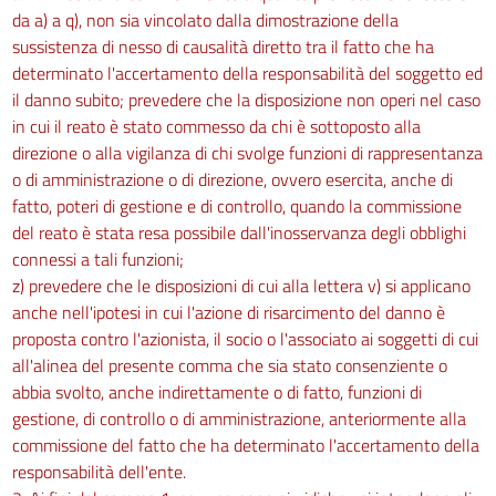
Sanzioni
da a) a q), non sia vincolato dalla dimostrazione della
262
sussistenza di nesso di causalità diretto tra il fatto che ha
263
determinato l'accertamento della responsabilità del soggetto ed
il danno subito; prevedere che la disposizione non operi nel caso
264
in cui il reato è stato commesso da chi è sottoposto alla
264 bis
direzione o alla vigilanza di chi svolge funzioni di rappresentanza
265
o di amministrazione o di direzione, ovvero esercita, anche di
fatto, poteri di gestione e di controllo, quando la commissione
Titolo X
del reato è stata resa possibile dall'inosservanza degli obblighi
ESPOSIZIONE AD AGENTI BIOLOGICI
connessi a tali funzioni;
z) prevedere che le disposizioni di cui alla lettera v) si applicano
Capo I
anche nell'ipotesi in cui l'azione di risarcimento del danno è
266
proposta contro l'azionista, il socio o l'associato ai soggetti di cui
267
all'alinea del presente comma che sia stato consenziente o
268
abbia svolto, anche indirettamente o di fatto, funzioni di
gestione, di controllo o di amministrazione, anteriormente alla
269
commissione del fatto che ha determinato l'accertamento della
270
responsabilità dell'ente.
Capo II