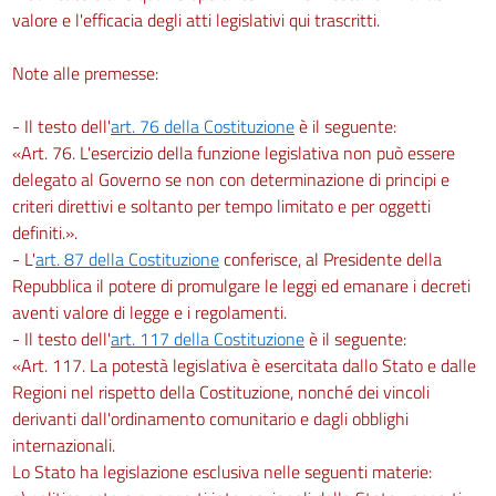
valore e l'efficacia degli atti legislativi qui trascritti.
85
86
Note alle premesse:
87
- Il testo dell'
art. 76 della Costituzione
è il seguente:
Titolo IV
«Art. 76. L'esercizio della funzione legislativa non può essere
CANTIERI TEMPORANEI O MOBILI
delegato al Governo se non con determinazione di principi e
criteri direttivi e soltanto per tempo limitato e per oggetti
Capo
definiti.».
I
- L'
art. 87 della Costituzione
conferisce, al Presidente della
Misure per la salute e sicurezza nei cantieri temporanei o mobili
Repubblica il potere di promulgare le leggi ed emanare i decreti
88
aventi valore di legge e i regolamenti.
89
- Il testo dell'
art. 117 della Costituzione
è il seguente:
«Art. 117. La potestà legislativa è esercitata dallo Stato e dalle
90
Regioni nel rispetto della Costituzione, nonché dei vincoli
91
derivanti dall'ordinamento comunitario e dagli obblighi
92
internazionali.
93
Lo Stato ha legislazione esclusiva nelle seguenti materie: