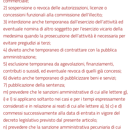
commerciale;
2) sospensione o revoca delle autorizzazioni, licenze o
Capo V
concessioni funzionali alla commissione dell'illecito;
Protezione dei lavoratori dai rischi di esposizione a radiazioni ottiche artificiali
3) interdizione anche temporanea dall'esercizio dell'attività ed
213
eventuale nomina di altro soggetto per l'esercizio vicario della
medesima quando la prosecuzione dell'attività è necessaria per
214
evitare pregiudizi ai terzi;
215
4) divieto anche temporaneo di contrattare con la pubblica
216
amministrazione;
217
5) esclusione temporanea da agevolazioni, finanziamenti,
contributi o sussidi, ed eventuale revoca di quelli già concessi;
218
6) divieto anche temporaneo di pubblicizzare beni e servizi;
Capo VI
7) pubblicazione della sentenza;
m) prevedere che le sanzioni amministrative di cui alle lettere g),
Sanzioni
i) e l) si applicano soltanto nei casi e per i tempi espressamente
219
considerati e in relazione ai reati di cui alle lettere a), b) c) e d)
220
commessi successivamente alla data di entrata in vigore del
Titolo IX
decreto legislativo previsto dal presente articolo;
n) prevedere che la sanzione amministrativa pecuniaria di cui
SOSTANZE PERICOLOSE