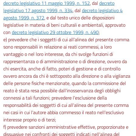
decreto legislativo 11 maggio 1999, n. 152
, dal
decreto
189
legislativo 17 agosto 1999, n. 334
, dal
decreto legislativo 4
190
agosto 1999, n. 372
, e dal testo unico delle disposizioni
legislative in materia di beni culturali e ambientali, approvato
191
con
decreto legislativo 29 ottobre 1999, n. 490
;
192
e) prevedere che i soggetti di cui all'alinea del presente comma
193
sono responsabili in relazione ai reati commessi, a loro
vantaggio o nel loro interesse, da chi svolge funzioni di
194
rappresentanza o di amministrazione o di direzione, ovvero da
195
chi esercita, anche di fatto, poteri di gestione e di controllo
196
ovvero ancora da chi è sottoposto alla direzione o alla vigilanza
197
delle persone fisiche menzionate, quando la commissione del
reato è stata resa possibile dall'inosservanza degli obblighi
198
connessi a tali funzioni; prevedere l'esclusione della
Capo III
responsabilità dei soggetti di cui all'alinea del presente comma
nei casi in cui l'autore abbia commesso il reato nell'esclusivo
Protezione dei lavoratori dai rischi di esposizione a vibrazioni
interesse proprio o di terzi;
199
f) prevedere sanzioni amministrative effettive, proporzionate e
200
dissuasive nei confronti dei soggetti indicati nell'alinea del