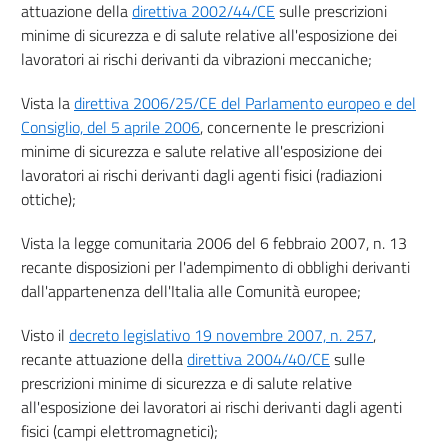
Sezione VI
attuazione della
direttiva 2002/44/CE
sulle prescrizioni
minime di sicurezza e di salute relative all'esposizione dei
GESTIONE DELLE EMERGENZE
lavoratori ai rischi derivanti da vibrazioni meccaniche;
43
44
Vista la
direttiva 2006/25/CE del Parlamento europeo e del
Consiglio, del 5 aprile 2006
, concernente le prescrizioni
45
minime di sicurezza e salute relative all'esposizione dei
46
lavoratori ai rischi derivanti dagli agenti fisici (radiazioni
Sezione VII
ottiche);
CONSULTAZIONE E PARTECIPAZIONE DEI RAPPRESENTANTI DEI
Vista la legge comunitaria 2006 del 6 febbraio 2007, n. 13
LAVORATORI
recante disposizioni per l'adempimento di obblighi derivanti
47
dall'appartenenza dell'Italia alle Comunità europee;
48
49
Visto il
decreto legislativo 19 novembre 2007, n. 257
,
recante attuazione della
direttiva 2004/40/CE
sulle
50
prescrizioni minime di sicurezza e di salute relative
51
all'esposizione dei lavoratori ai rischi derivanti dagli agenti
52
fisici (campi elettromagnetici);