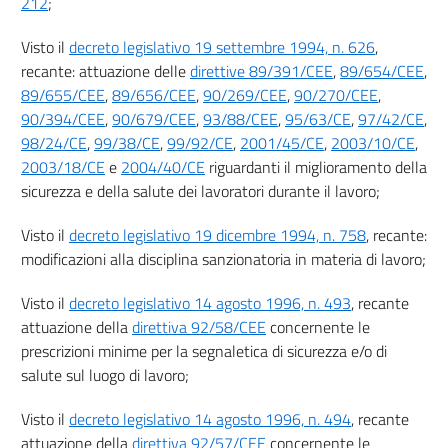
22
212
;
23
Visto il
decreto legislativo 19 settembre 1994, n. 626
,
24
recante: attuazione delle
direttive 89/391/CEE
,
89/654/CEE
,
25
89/655/CEE
,
89/656/CEE
,
90/269/CEE
,
90/270/CEE
,
90/394/CEE
,
90/679/CEE
,
93/88/CEE
,
95/63/CE
,
97/42/CE
,
26
98/24/CE
,
99/38/CE
,
99/92/CE
,
2001/45/CE
,
2003/10/CE
,
27
2003/18/CE
e
2004/40/CE
riguardanti il miglioramento della
Sezione II
sicurezza e della salute dei lavoratori durante il lavoro;
VALUTAZIONE DEI RISCHI
Visto il
decreto legislativo 19 dicembre 1994, n. 758
, recante:
28
modificazioni alla disciplina sanzionatoria in materia di lavoro;
29
Visto il
decreto legislativo 14 agosto 1996, n. 493
, recante
30
attuazione della
direttiva 92/58/CEE
concernente le
Sezione III
prescrizioni minime per la segnaletica di sicurezza e/o di
salute sul luogo di lavoro;
SERVIZIO DI PREVENZIONE E PROTEZIONE
31
Visto il
decreto legislativo 14 agosto 1996, n. 494
, recante
32
attuazione della
direttiva 92/57/CEE
concernente le