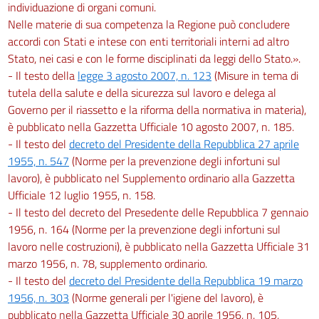
individuazione di organi comuni.
138
Nelle materie di sua competenza la Regione può concludere
Sezione VI
accordi con Stati e intese con enti territoriali interni ad altro
Stato, nei casi e con le forme disciplinati da leggi dello Stato.».
Ponteggi movibili
- Il testo della
legge 3 agosto 2007, n. 123
(Misure in tema di
139
tutela della salute e della sicurezza sul lavoro e delega al
140
Governo per il riassetto e la riforma della normativa in materia),
Sezione VII
è pubblicato nella Gazzetta Ufficiale 10 agosto 2007, n. 185.
- Il testo del
decreto del Presidente della Repubblica 27 aprile
Costruzioni edilizie
1955, n. 547
(Norme per la prevenzione degli infortuni sul
141
lavoro), è pubblicato nel Supplemento ordinario alla Gazzetta
142
Ufficiale 12 luglio 1955, n. 158.
143
- Il testo del decreto del Presedente delle Repubblica 7 gennaio
1956, n. 164 (Norme per la prevenzione degli infortuni sul
144
lavoro nelle costruzioni), è pubblicato nella Gazzetta Ufficiale 31
145
marzo 1956, n. 78, supplemento ordinario.
146
- Il testo del
decreto del Presidente della Repubblica 19 marzo
1956, n. 303
(Norme generali per l'igiene del lavoro), è
147
pubblicato nella Gazzetta Ufficiale 30 aprile 1956, n. 105,