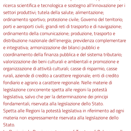
115
ricerca scientifica e tecnologica e sostegno all'innovazione per i
settori produttivi; tutela della salute; alimentazione;
116
ordinamento sportivo; protezione civile; Governo del territorio;
117
porti e aeroporti civili; grandi reti di trasporto e di navigazione;
Sezione III
ordinamento della comunicazione; produzione, trasporto e
distribuzione nazionale dell'energia; previdenza complementare
Scavi e fondazioni
e integrativa; armonizzazione dei bilanci pubblici e
118
coordinamento della finanza pubblica e del sistema tributario;
119
valorizzazione dei beni culturali e ambientali e promozione e
120
organizzazione di attività culturali; casse di risparmio, casse
rurali, aziende di credito a carattere regionale; enti di credito
121
fondiario e agrario a carattere regionale. Nelle materie di
((Sezione IV
legislazione concorrente spetta alle regioni la potestà
legislativa, salvo che per la determinazione dei principi
Ponteggi in legname e altre opere provvisionali.))
122
fondamentali, riservata alla legislazione dello Stato.
Spetta alle Regioni la potestà legislativa in riferimento ad ogni
123
materia non espressamente riservata alla legislazione dello
124
Stato.
125