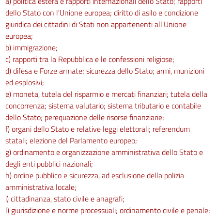
a) politica estera e rapporti internazionali dello Stato; rapporti
94
dello Stato con l'Unione europea; diritto di asilo e condizione
95
giuridica dei cittadini di Stati non appartenenti all'Unione
96
europea;
b) immigrazione;
97
c) rapporti tra la Repubblica e le confessioni religiose;
98
d) difesa e Forze armate; sicurezza dello Stato; armi, munizioni
99
ed esplosivi;
e) moneta, tutela del risparmio e mercati finanziari; tutela della
100
concorrenza; sistema valutario; sistema tributario e contabile
101
dello Stato; perequazione delle risorse finanziarie;
102
f) organi dello Stato e relative leggi elettorali; referendum
103
statali; elezione del Parlamento europeo;
g) ordinamento e organizzazione amministrativa dello Stato e
104
degli enti pubblici nazionali;
104 bis
h) ordine pubblico e sicurezza, ad esclusione della polizia
Capo II
amministrativa locale;
i) cittadinanza, stato civile e anagrafi;
Norme per la prevenzione degli infortuni sul lavoro nelle costruzioni e nei
l) giurisdizione e norme processuali; ordinamento civile e penale;
lavori in quota