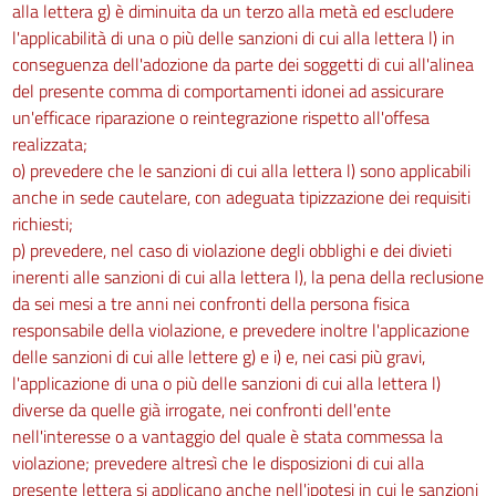
alla lettera g) è diminuita da un terzo alla metà ed escludere
Capo I
l'applicabilità di una o più delle sanzioni di cui alla lettera l) in
conseguenza dell'adozione da parte dei soggetti di cui all'alinea
Protezione da agenti chimici
del presente comma di comportamenti idonei ad assicurare
221
un'efficace riparazione o reintegrazione rispetto all'offesa
222
realizzata;
223
o) prevedere che le sanzioni di cui alla lettera l) sono applicabili
anche in sede cautelare, con adeguata tipizzazione dei requisiti
224
richiesti;
225
p) prevedere, nel caso di violazione degli obblighi e dei divieti
226
inerenti alle sanzioni di cui alla lettera l), la pena della reclusione
da sei mesi a tre anni nei confronti della persona fisica
227
responsabile della violazione, e prevedere inoltre l'applicazione
228
delle sanzioni di cui alle lettere g) e i) e, nei casi più gravi,
229
l'applicazione di una o più delle sanzioni di cui alla lettera l)
230
diverse da quelle già irrogate, nei confronti dell'ente
nell'interesse o a vantaggio del quale è stata commessa la
231
violazione; prevedere altresì che le disposizioni di cui alla
232
presente lettera si applicano anche nell'ipotesi in cui le sanzioni