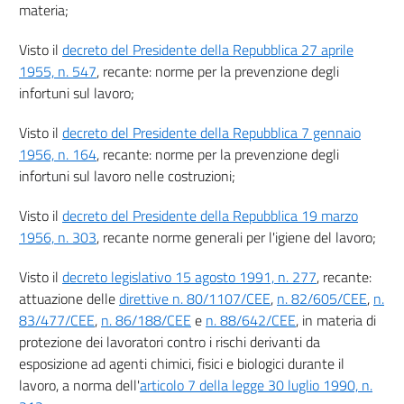
materia;
14
14 bis
Visto il
decreto del Presidente della Repubblica 27 aprile
Capo III
1955, n. 547
, recante: norme per la prevenzione degli
infortuni sul lavoro;
Gestione della prevenzione nei luoghi di lavoro
Visto il
decreto del Presidente della Repubblica 7 gennaio
Sezione
1956, n. 164
, recante: norme per la prevenzione degli
I
infortuni sul lavoro nelle costruzioni;
MISURE DI TUTELA E OBBLIGHI
15
Visto il
decreto del Presidente della Repubblica 19 marzo
16
1956, n. 303
, recante norme generali per l'igiene del lavoro;
17
Visto il
decreto legislativo 15 agosto 1991, n. 277
, recante:
18
attuazione delle
direttive n. 80/1107/CEE
,
n. 82/605/CEE
,
n.
19
83/477/CEE
,
n. 86/188/CEE
e
n. 88/642/CEE
, in materia di
protezione dei lavoratori contro i rischi derivanti da
20
esposizione ad agenti chimici, fisici e biologici durante il
21
lavoro, a norma dell'
articolo 7 della legge 30 luglio 1990, n.