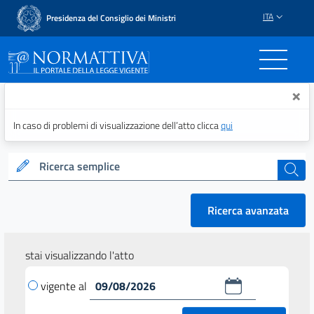
ITA
Presidenza del Consiglio dei Ministri
Normattiva - Il portale del
×
In caso di problemi di visualizzazione dell’atto clicca
qui
Ricerca semplice
cerca
Ricerca avanzata
stai visualizzando l'atto
vigente al