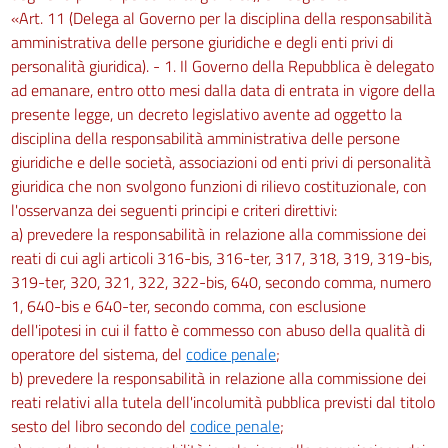
«Art. 11 (Delega al Governo per la disciplina della responsabilità
Disposizioni generali
amministrativa delle persone giuridiche e degli enti privi di
172
personalità giuridica). - 1. Il Governo della Repubblica è delegato
173
ad emanare, entro otto mesi dalla data di entrata in vigore della
presente legge, un decreto legislativo avente ad oggetto la
Capo II
disciplina della responsabilità amministrativa delle persone
Obblighi del datore di lavoro, dei dirigenti e dei preposti
giuridiche e delle società, associazioni od enti privi di personalità
174
giuridica che non svolgono funzioni di rilievo costituzionale, con
175
l'osservanza dei seguenti principi e criteri direttivi:
a) prevedere la responsabilità in relazione alla commissione dei
176
reati di cui agli articoli 316-bis, 316-ter, 317, 318, 319, 319-bis,
177
319-ter, 320, 321, 322, 322-bis, 640, secondo comma, numero
Capo III
1, 640-bis e 640-ter, secondo comma, con esclusione
dell'ipotesi in cui il fatto è commesso con abuso della qualità di
Sanzioni
operatore del sistema, del
codice penale
;
178
b) prevedere la responsabilità in relazione alla commissione dei
179
reati relativi alla tutela dell'incolumità pubblica previsti dal titolo
Titolo VIII
sesto del libro secondo del
codice penale
;