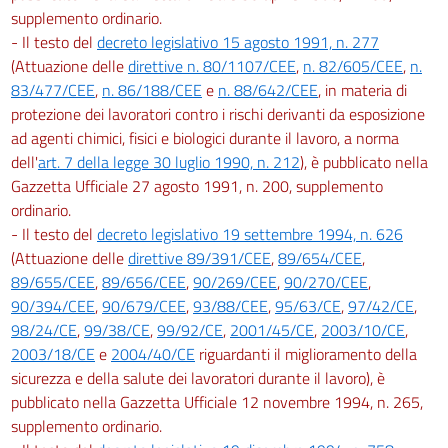
148
supplemento ordinario.
149
- Il testo del
decreto legislativo 15 agosto 1991, n. 277
Sezione VIII
(Attuazione delle
direttive n. 80/1107/CEE
,
n. 82/605/CEE
,
n.
83/477/CEE
,
n. 86/188/CEE
e
n. 88/642/CEE
, in materia di
Demolizioni
protezione dei lavoratori contro i rischi derivanti da esposizione
150
ad agenti chimici, fisici e biologici durante il lavoro, a norma
151
dell'
art. 7 della legge 30 luglio 1990, n. 212
), è pubblicato nella
Gazzetta Ufficiale 27 agosto 1991, n. 200, supplemento
152
ordinario.
153
- Il testo del
decreto legislativo 19 settembre 1994, n. 626
154
(Attuazione delle
direttive 89/391/CEE
,
89/654/CEE
,
89/655/CEE
,
89/656/CEE
,
90/269/CEE
,
90/270/CEE
,
155
90/394/CEE
,
90/679/CEE
,
93/88/CEE
,
95/63/CE
,
97/42/CE
,
156
98/24/CE
,
99/38/CE
,
99/92/CE
,
2001/45/CE
,
2003/10/CE
,
Capo III
2003/18/CE
e
2004/40/CE
riguardanti il miglioramento della
sicurezza e della salute dei lavoratori durante il lavoro), è
Sanzioni
pubblicato nella Gazzetta Ufficiale 12 novembre 1994, n. 265,
157
supplemento ordinario.
158