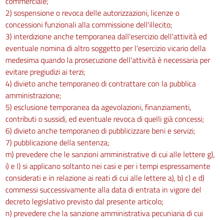
commerciale;
211
2) sospensione o revoca delle autorizzazioni, licenze o
212
concessioni funzionali alla commissione dell'illecito;
Capo V
3) interdizione anche temporanea dall'esercizio dell'attività ed
eventuale nomina di altro soggetto per l'esercizio vicario della
Protezione dei lavoratori dai rischi di esposizione a radiazioni ottiche artificiali
medesima quando la prosecuzione dell'attività è necessaria per
213
evitare pregiudizi ai terzi;
214
4) divieto anche temporaneo di contrattare con la pubblica
amministrazione;
215
5) esclusione temporanea da agevolazioni, finanziamenti,
216
contributi o sussidi, ed eventuale revoca di quelli già concessi;
217
6) divieto anche temporaneo di pubblicizzare beni e servizi;
7) pubblicazione della sentenza;
218
m) prevedere che le sanzioni amministrative di cui alle lettere g),
Capo VI
i) e l) si applicano soltanto nei casi e per i tempi espressamente
Sanzioni
considerati e in relazione ai reati di cui alle lettere a), b) c) e d)
219
commessi successivamente alla data di entrata in vigore del
decreto legislativo previsto dal presente articolo;
220
n) prevedere che la sanzione amministrativa pecuniaria di cui
Titolo IX