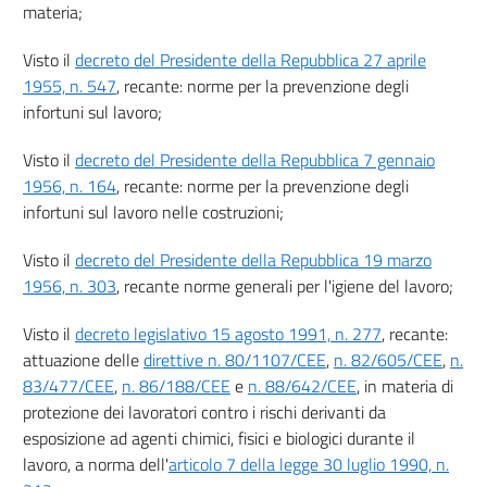
materia;
13
Visto il
decreto del Presidente della Repubblica 27 aprile
14
1955, n. 547
, recante: norme per la prevenzione degli
14 bis
infortuni sul lavoro;
Capo III
Visto il
decreto del Presidente della Repubblica 7 gennaio
Gestione della prevenzione nei luoghi di lavoro
1956, n. 164
, recante: norme per la prevenzione degli
infortuni sul lavoro nelle costruzioni;
Sezione
I
Visto il
decreto del Presidente della Repubblica 19 marzo
MISURE DI TUTELA E OBBLIGHI
1956, n. 303
, recante norme generali per l'igiene del lavoro;
15
16
Visto il
decreto legislativo 15 agosto 1991, n. 277
, recante:
attuazione delle
direttive n. 80/1107/CEE
,
n. 82/605/CEE
,
n.
17
83/477/CEE
,
n. 86/188/CEE
e
n. 88/642/CEE
, in materia di
18
protezione dei lavoratori contro i rischi derivanti da
19
esposizione ad agenti chimici, fisici e biologici durante il
lavoro, a norma dell'
articolo 7 della legge 30 luglio 1990, n.
20