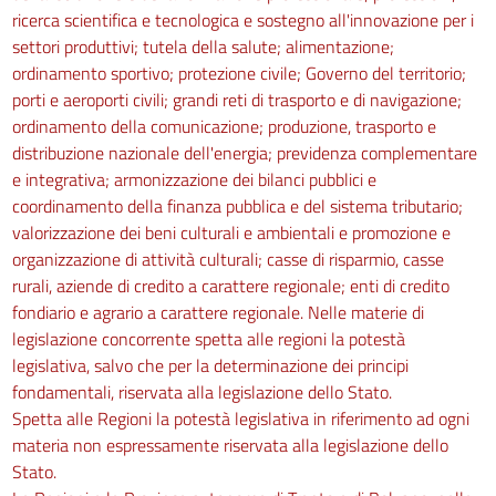
ricerca scientifica e tecnologica e sostegno all'innovazione per i
114
settori produttivi; tutela della salute; alimentazione;
115
ordinamento sportivo; protezione civile; Governo del territorio;
116
porti e aeroporti civili; grandi reti di trasporto e di navigazione;
ordinamento della comunicazione; produzione, trasporto e
117
distribuzione nazionale dell'energia; previdenza complementare
Sezione III
e integrativa; armonizzazione dei bilanci pubblici e
coordinamento della finanza pubblica e del sistema tributario;
Scavi e fondazioni
118
valorizzazione dei beni culturali e ambientali e promozione e
organizzazione di attività culturali; casse di risparmio, casse
119
rurali, aziende di credito a carattere regionale; enti di credito
120
fondiario e agrario a carattere regionale. Nelle materie di
121
legislazione concorrente spetta alle regioni la potestà
legislativa, salvo che per la determinazione dei principi
((Sezione IV
fondamentali, riservata alla legislazione dello Stato.
Ponteggi in legname e altre opere provvisionali.))
Spetta alle Regioni la potestà legislativa in riferimento ad ogni
122
materia non espressamente riservata alla legislazione dello
Stato.
123