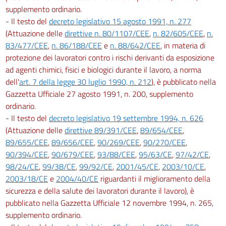
147
supplemento ordinario.
- Il testo del
decreto legislativo 15 agosto 1991, n. 277
148
(Attuazione delle
direttive n. 80/1107/CEE
,
n. 82/605/CEE
,
n.
149
83/477/CEE
,
n. 86/188/CEE
e
n. 88/642/CEE
, in materia di
Sezione VIII
protezione dei lavoratori contro i rischi derivanti da esposizione
ad agenti chimici, fisici e biologici durante il lavoro, a norma
Demolizioni
dell'
art. 7 della legge 30 luglio 1990, n. 212
), è pubblicato nella
150
Gazzetta Ufficiale 27 agosto 1991, n. 200, supplemento
151
ordinario.
152
- Il testo del
decreto legislativo 19 settembre 1994, n. 626
(Attuazione delle
direttive 89/391/CEE
,
89/654/CEE
,
153
89/655/CEE
,
89/656/CEE
,
90/269/CEE
,
90/270/CEE
,
154
90/394/CEE
,
90/679/CEE
,
93/88/CEE
,
95/63/CE
,
97/42/CE
,
155
98/24/CE
,
99/38/CE
,
99/92/CE
,
2001/45/CE
,
2003/10/CE
,
2003/18/CE
e
2004/40/CE
riguardanti il miglioramento della
156
sicurezza e della salute dei lavoratori durante il lavoro), è
Capo III
pubblicato nella Gazzetta Ufficiale 12 novembre 1994, n. 265,
supplemento ordinario.
Sanzioni