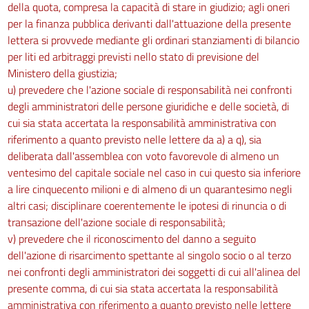
della quota, compresa la capacità di stare in giudizio; agli oneri
Sezione II
per la finanza pubblica derivanti dall'attuazione della presente
Obblighi del datore di lavoro
lettera si provvede mediante gli ordinari stanziamenti di bilancio
248
per liti ed arbitraggi previsti nello stato di previsione del
Ministero della giustizia;
249
u) prevedere che l'azione sociale di responsabilità nei confronti
250
degli amministratori delle persone giuridiche e delle società, di
251
cui sia stata accertata la responsabilità amministrativa con
riferimento a quanto previsto nelle lettere da a) a q), sia
252
deliberata dall'assemblea con voto favorevole di almeno un
253
ventesimo del capitale sociale nel caso in cui questo sia inferiore
254
a lire cinquecento milioni e di almeno di un quarantesimo negli
255
altri casi; disciplinare coerentemente le ipotesi di rinuncia o di
transazione dell'azione sociale di responsabilità;
256
v) prevedere che il riconoscimento del danno a seguito
257
dell'azione di risarcimento spettante al singolo socio o al terzo
258
nei confronti degli amministratori dei soggetti di cui all'alinea del
presente comma, di cui sia stata accertata la responsabilità
259
amministrativa con riferimento a quanto previsto nelle lettere