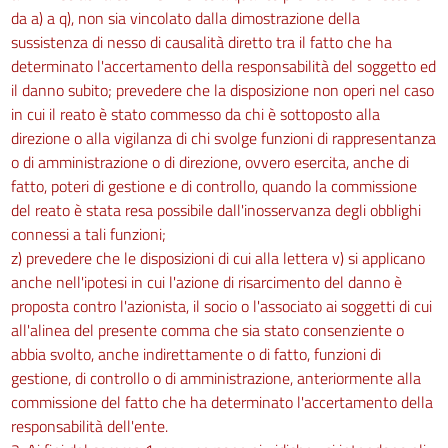
260
da a) a q), non sia vincolato dalla dimostrazione della
261
sussistenza di nesso di causalità diretto tra il fatto che ha
determinato l'accertamento della responsabilità del soggetto ed
Capo IV
il danno subito; prevedere che la disposizione non operi nel caso
Sanzioni
in cui il reato è stato commesso da chi è sottoposto alla
262
direzione o alla vigilanza di chi svolge funzioni di rappresentanza
263
o di amministrazione o di direzione, ovvero esercita, anche di
fatto, poteri di gestione e di controllo, quando la commissione
264
del reato è stata resa possibile dall'inosservanza degli obblighi
264 bis
connessi a tali funzioni;
265
z) prevedere che le disposizioni di cui alla lettera v) si applicano
anche nell'ipotesi in cui l'azione di risarcimento del danno è
Titolo X
proposta contro l'azionista, il socio o l'associato ai soggetti di cui
ESPOSIZIONE AD AGENTI BIOLOGICI
all'alinea del presente comma che sia stato consenziente o
abbia svolto, anche indirettamente o di fatto, funzioni di
Capo I
gestione, di controllo o di amministrazione, anteriormente alla
266
commissione del fatto che ha determinato l'accertamento della
267
responsabilità dell'ente.
268