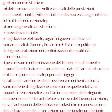
giustizia amministrativa;
Norme per la prevenzione degli infortuni sul lavoro nelle costruzioni e nei
m) determinazione dei livelli essenziali delle prestazioni
lavori in quota
concernenti i diritti civili e sociali che devono essere garantiti su
Sezione I
tutto il territorio nazionale;
n) norme generali sull'istruzione;
Campo di applicazione
105
o) previdenza sociale;
p) legislazione elettorale, organi di governo e funzioni
106
fondamentali di Comuni, Province e Città metropolitane;
107
q) dogane, protezione dei confini nazionali e profilassi
Sezione II
internazionale;
r) pesi, misure e determinazione del tempo; coordinamento
Disposizioni di carattere generale
informatico statistico e informatico dei dati dell'amministrazione
108
statale, regionale e locale; opere dell'ingegno;
109
s) tutela dell'ambiente, dell'ecosistema e dei beni culturali.
Sono materie di legislazione concorrente quelle relative a:
110
rapporti internazionali e con l'Unione europea delle Regioni;
111
commercio con l'estero; tutela e sicurezza del lavoro; istruzione,
112
salva l'autonomia delle istituzioni scolastiche e con esclusione
113
della istruzione e della formazione professionale; professioni;