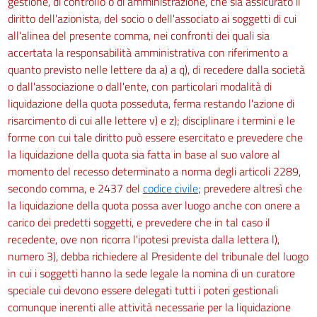
gestione, di controllo o di amministrazione, che sia assicurato il
240
diritto dell'azionista, del socio o dell'associato ai soggetti di cui
all'alinea del presente comma, nei confronti dei quali sia
241
accertata la responsabilità amministrativa con riferimento a
Sezione III
quanto previsto nelle lettere da a) a q), di recedere dalla società
o dall'associazione o dall'ente, con particolari modalità di
Sorveglianza sanitaria
242
liquidazione della quota posseduta, ferma restando l'azione di
risarcimento di cui alle lettere v) e z); disciplinare i termini e le
243
forme con cui tale diritto può essere esercitato e prevedere che
244
la liquidazione della quota sia fatta in base al suo valore al
245
momento del recesso determinato a norma degli articoli 2289,
secondo comma, e 2437 del
codice civile
; prevedere altresì che
Capo III
la liquidazione della quota possa aver luogo anche con onere a
Protezione dai rischi connessi all'esposizione all'amianto
carico dei predetti soggetti, e prevedere che in tal caso il
recedente, ove non ricorra l'ipotesi prevista dalla lettera l),
Sezione I
numero 3), debba richiedere al Presidente del tribunale del luogo
Disposizioni generali
in cui i soggetti hanno la sede legale la nomina di un curatore
246
speciale cui devono essere delegati tutti i poteri gestionali
comunque inerenti alle attività necessarie per la liquidazione
247