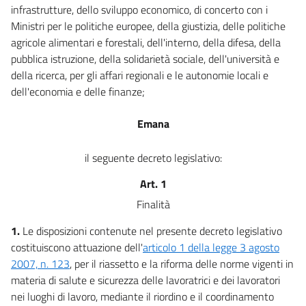
infrastrutture, dello sviluppo economico, di concerto con i
59
Ministri per le politiche europee, della giustizia, delle politiche
60
agricole alimentari e forestali, dell'interno, della difesa, della
Sezione II
pubblica istruzione, della solidarietà sociale, dell'università e
della ricerca, per gli affari regionali e le autonomie locali e
DISPOSIZIONI IN TEMA DI PROCESSO PENALE
dell'economia e delle finanze;
61
Titolo II
Emana
LUOGHI DI LAVORO
il seguente decreto legislativo:
Capo I
Art. 1
Disposizioni generali
Finalità
62
1.
Le disposizioni contenute nel presente decreto legislativo
63
costituiscono attuazione dell'
articolo 1 della legge 3 agosto
64
2007, n. 123
, per il riassetto e la riforma delle norme vigenti in
65
materia di salute e sicurezza delle lavoratrici e dei lavoratori
nei luoghi di lavoro, mediante il riordino e il coordinamento
66