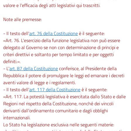
83
valore e l'efficacia degli atti legislativi qui trascritti.
84
Note alle premesse:
85
86
- Il testo dell'
art. 76 della Costituzione
è il seguente:
87
«Art. 76. L'esercizio della funzione legislativa non può essere
Titolo IV
delegato al Governo se non con determinazione di principi e
criteri direttivi e soltanto per tempo limitato e per oggetti
CANTIERI TEMPORANEI O MOBILI
definiti.».
- L'
art. 87 della Costituzione
conferisce, al Presidente della
Capo
I
Repubblica il potere di promulgare le leggi ed emanare i decreti
aventi valore di legge e i regolamenti.
Misure per la salute e sicurezza nei cantieri temporanei o mobili
- Il testo dell'
art. 117 della Costituzione
è il seguente:
88
«Art. 117. La potestà legislativa è esercitata dallo Stato e dalle
89
Regioni nel rispetto della Costituzione, nonché dei vincoli
90
derivanti dall'ordinamento comunitario e dagli obblighi
internazionali.
91
Lo Stato ha legislazione esclusiva nelle seguenti materie:
92