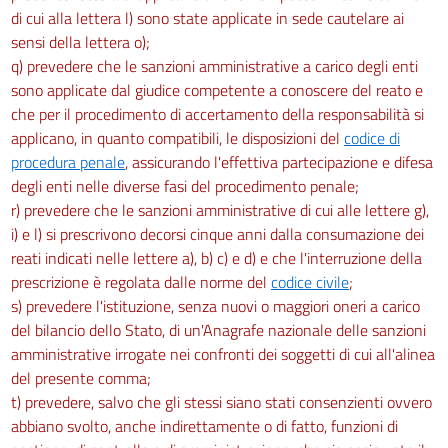
di cui alla lettera l) sono state applicate in sede cautelare ai
232
sensi della lettera o);
Capo II
q) prevedere che le sanzioni amministrative a carico degli enti
sono applicate dal giudice competente a conoscere del reato e
Protezione da agenti cancerogeni e mutageni
che per il procedimento di accertamento della responsabilità si
Sezione I
applicano, in quanto compatibili, le disposizioni del
codice di
procedura penale
, assicurando l'effettiva partecipazione e difesa
Disposizioni generali
degli enti nelle diverse fasi del procedimento penale;
233
r) prevedere che le sanzioni amministrative di cui alle lettere g),
234
i) e l) si prescrivono decorsi cinque anni dalla consumazione dei
Sezione II
reati indicati nelle lettere a), b) c) e d) e che l'interruzione della
prescrizione è regolata dalle norme del
codice civile
;
Obblighi del datore di lavoro
s) prevedere l'istituzione, senza nuovi o maggiori oneri a carico
235
del bilancio dello Stato, di un'Anagrafe nazionale delle sanzioni
236
amministrative irrogate nei confronti dei soggetti di cui all'alinea
237
del presente comma;
t) prevedere, salvo che gli stessi siano stati consenzienti ovvero
238
abbiano svolto, anche indirettamente o di fatto, funzioni di
239