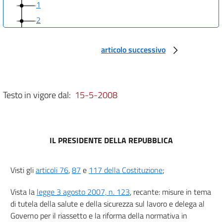
1
2
3
articolo successivo
3 bis
4
Capo II
Testo in vigore dal:
15-5-2008
Sistema istituzionale
5
6
IL PRESIDENTE DELLA REPUBBLICA
7
8
Visti gli
articoli 76
,
87
e
117 della Costituzione
;
9
10
Vista la
legge 3 agosto 2007, n. 123
, recante: misure in tema
di tutela della salute e della sicurezza sul lavoro e delega al
11
Governo per il riassetto e la riforma della normativa in
12