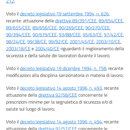
212
;
21
22
Visto il
decreto legislativo 19 settembre 1994, n. 626
,
recante: attuazione delle
direttive 89/391/CEE
,
89/654/CEE
,
23
89/655/CEE
,
89/656/CEE
,
90/269/CEE
,
90/270/CEE
,
24
90/394/CEE
,
90/679/CEE
,
93/88/CEE
,
95/63/CE
,
97/42/CE
,
25
98/24/CE
,
99/38/CE
,
99/92/CE
,
2001/45/CE
,
2003/10/CE
,
2003/18/CE
e
2004/40/CE
riguardanti il miglioramento della
26
sicurezza e della salute dei lavoratori durante il lavoro;
27
Sezione II
Visto il
decreto legislativo 19 dicembre 1994, n. 758
, recante:
modificazioni alla disciplina sanzionatoria in materia di lavoro;
VALUTAZIONE DEI RISCHI
28
Visto il
decreto legislativo 14 agosto 1996, n. 493
, recante
29
attuazione della
direttiva 92/58/CEE
concernente le
prescrizioni minime per la segnaletica di sicurezza e/o di
30
salute sul luogo di lavoro;
Sezione III
Visto il
decreto legislativo 14 agosto 1996, n. 494
, recante
SERVIZIO DI PREVENZIONE E PROTEZIONE
attuazione della
direttiva 92/57/CEE
concernente le
31