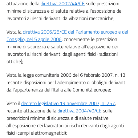
attuazione della
direttiva 2002/44/CE
sulle prescrizioni
42
minime di sicurezza e di salute relative all'esposizione dei
Sezione VI
lavoratori ai rischi derivanti da vibrazioni meccaniche;
GESTIONE DELLE EMERGENZE
Vista la
direttiva 2006/25/CE del Parlamento europeo e del
43
Consiglio, del 5 aprile 2006
, concernente le prescrizioni
44
minime di sicurezza e salute relative all'esposizione dei
45
lavoratori ai rischi derivanti dagli agenti fisici (radiazioni
ottiche);
46
Sezione VII
Vista la legge comunitaria 2006 del 6 febbraio 2007, n. 13
recante disposizioni per l'adempimento di obblighi derivanti
CONSULTAZIONE E PARTECIPAZIONE DEI RAPPRESENTANTI DEI
dall'appartenenza dell'Italia alle Comunità europee;
LAVORATORI
47
Visto il
decreto legislativo 19 novembre 2007, n. 257
,
48
recante attuazione della
direttiva 2004/40/CE
sulle
49
prescrizioni minime di sicurezza e di salute relative
50
all'esposizione dei lavoratori ai rischi derivanti dagli agenti
fisici (campi elettromagnetici);
51