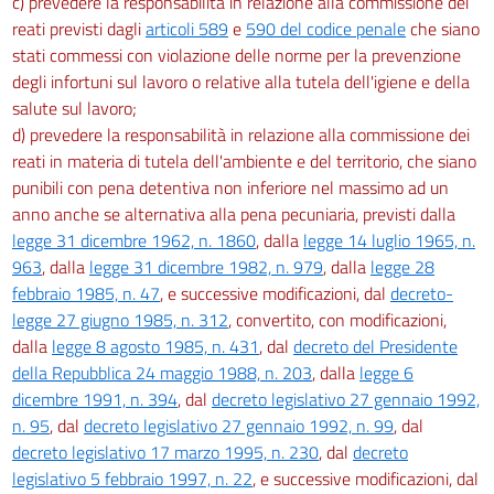
c) prevedere la responsabilità in relazione alla commissione dei
Titolo VIII
reati previsti dagli
articoli 589
e
590 del codice penale
che siano
stati commessi con violazione delle norme per la prevenzione
AGENTI FISICI
degli infortuni sul lavoro o relative alla tutela dell'igiene e della
Capo I
salute sul lavoro;
d) prevedere la responsabilità in relazione alla commissione dei
Disposizioni generali
reati in materia di tutela dell'ambiente e del territorio, che siano
180
punibili con pena detentiva non inferiore nel massimo ad un
181
anno anche se alternativa alla pena pecuniaria, previsti dalla
182
legge 31 dicembre 1962, n. 1860
, dalla
legge 14 luglio 1965, n.
963
, dalla
legge 31 dicembre 1982, n. 979
, dalla
legge 28
183
febbraio 1985, n. 47
, e successive modificazioni, dal
decreto-
184
legge 27 giugno 1985, n. 312
, convertito, con modificazioni,
185
dalla
legge 8 agosto 1985, n. 431
, dal
decreto del Presidente
della Repubblica 24 maggio 1988, n. 203
, dalla
legge 6
186
dicembre 1991, n. 394
, dal
decreto legislativo 27 gennaio 1992,
Capo II
n. 95
, dal
decreto legislativo 27 gennaio 1992, n. 99
, dal
decreto legislativo 17 marzo 1995, n. 230
, dal
decreto
Protezione dei lavoratori contro i rischi di esposizione al rumore durante il
lavoro
legislativo 5 febbraio 1997, n. 22
, e successive modificazioni, dal