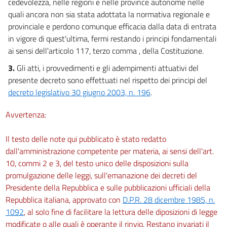
cedevolezza, nelle regioni e nelle province autonome nelle
73 bis
quali ancora non sia stata adottata la normativa regionale e
Capo II
provinciale e perdono comunque efficacia dalla data di entrata
in vigore di quest'ultima, fermi restando i principi fondamentali
Uso dei dispositivi di protezione individuale
ai sensi dell'articolo 117, terzo comma , della Costituzione.
74
3.
Gli atti, i provvedimenti e gli adempimenti attuativi del
75
presente decreto sono effettuati nel rispetto dei principi del
76
decreto legislativo 30 giugno 2003, n. 196
.
77
Avvertenza:
78
79
Il testo delle note qui pubblicato è stato redatto
Capo III
dall'amministrazione competente per materia, ai sensi dell'art.
10, commi 2 e 3, del testo unico delle disposizioni sulla
Impianti e apparecchiature elettriche
promulgazione delle leggi, sull'emanazione dei decreti del
80
Presidente della Repubblica e sulle pubblicazioni ufficiali della
81
Repubblica italiana, approvato con
D.P.R. 28 dicembre 1985, n.
1092
, al solo fine di facilitare la lettura delle diposizioni di legge
82
modificate o alle quali è operante il rinvio. Restano invariati il