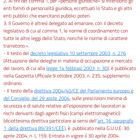
2. Ai fini del comma 1, per «persone giuridiche» si intendono gli
enti forniti di personalità giuridica, eccettuati lo Stato e gli altri
269
enti pubblici che esercitano pubblici poteri.
270
3. Il Governo è altresì delegato ad emanare, con il decreto
Capo II
legislativo di cui al comma 1, le norme di coordinamento con
tutte le altre leggi dello Stato, nonché le norme di carattere
Obblighi del datore di lavoro
transitorio.».
271
- Il testo del
decreto legislativo 10 settembre 2003, n. 276
272
(Attuazione delle deleghe in materia di occupazione e mercato
273
del lavoro, di cui alla
legge 14 febbraio 2003, n. 30
), è pubblicato
nella Gazzetta Ufficiale 9 ottobre 2003, n. 235, supplemento
274
ordinario.
275
- Il testo della
direttiva 2004/40/CE del Parlamento europeo e
276
del Consiglio, del 29 aprile 2004
, sulle prescrizioni minime di
sicurezza e di salute relative all'esposizione dei lavoratori ai
277
rischi derivanti dagli agenti fisici (campi elettromagnetici)
278
(diciottesima direttiva particolare ai sensi dell'
art. 16, paragrafo
Capo III
1, della direttiva 89/391/CEE)
, è. pubblicato nella G.U.U.E. 30
aprile 2004, n. L 159. Entrata in vigore il 30 aprile 2004.
Sorveglianza sanitaria