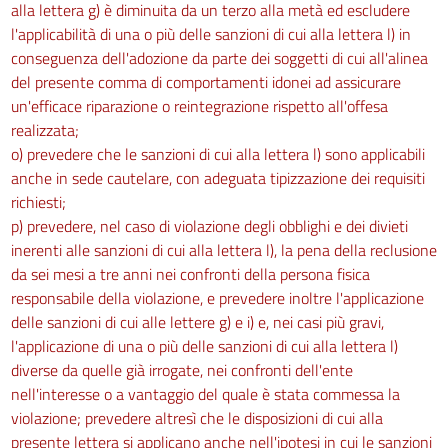
alla lettera g) è diminuita da un terzo alla metà ed escludere
l'applicabilità di una o più delle sanzioni di cui alla lettera l) in
SOSTANZE PERICOLOSE
conseguenza dell'adozione da parte dei soggetti di cui all'alinea
Capo I
del presente comma di comportamenti idonei ad assicurare
un'efficace riparazione o reintegrazione rispetto all'offesa
Protezione da agenti chimici
221
realizzata;
o) prevedere che le sanzioni di cui alla lettera l) sono applicabili
222
anche in sede cautelare, con adeguata tipizzazione dei requisiti
223
richiesti;
224
p) prevedere, nel caso di violazione degli obblighi e dei divieti
inerenti alle sanzioni di cui alla lettera l), la pena della reclusione
225
da sei mesi a tre anni nei confronti della persona fisica
226
responsabile della violazione, e prevedere inoltre l'applicazione
227
delle sanzioni di cui alle lettere g) e i) e, nei casi più gravi,
l'applicazione di una o più delle sanzioni di cui alla lettera l)
228
diverse da quelle già irrogate, nei confronti dell'ente
229
nell'interesse o a vantaggio del quale è stata commessa la
230
violazione; prevedere altresì che le disposizioni di cui alla
presente lettera si applicano anche nell'ipotesi in cui le sanzioni
231