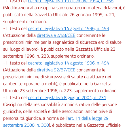
- Il testo del
decreto legislativo 19 dicembre 1994, n. 758
157
(Modificazioni alla disciplina sanzionatoria in materia di lavoro), è
158
pubblicato nella Gazzetta Ufficiale 26 gennaio 1995, n. 21,
159
supplemento ordinario.
160
- Il testo del
decreto legislativo 14 agosto 1996, n. 493
(Attuazione della
direttiva 92/58/CEE
concernente le
Titolo V
prescrizioni minime per la segnaletica di sicurezza e/o di salute
SEGNALETICA DI SALUTE E SICUREZZA SUL LAVORO
sul luogo di lavoro), è pubblicato nella Gazzetta Ufficiale 23
settembre 1996, n. 223, supplemento ordinario.
Capo I
- Il testo del
decreto legislativo 14 agosto 1996, n. 494
Disposizioni generali
(Attuazione della
direttiva 92/57/CEE
concernente le
161
prescrizioni minime di sicurezza e di salute da attuare nei
cantieri temporanei o mobili), è pubblicato nella Gazzetta
162
Ufficiale 23 settembre 1996, n. 223, supplemento ordinario.
163
- Il testo del
decreto legislativo 8 giugno 2001, n. 231
164
(Disciplina della responsabilità amministrativa delle persone
Capo II
giuridiche, delle società e delle associazioni anche prive di
personalità giuridica, a norma dell'
art. 11 della legge 29
Sanzioni
settembre 2000, n. 300
), è pubblicato nella Gazzetta Ufficiale
165