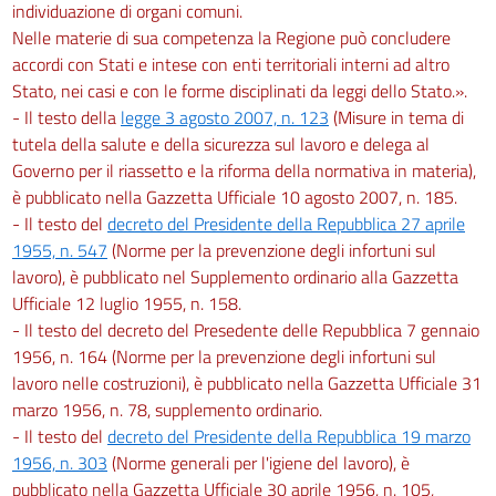
individuazione di organi comuni.
137
Nelle materie di sua competenza la Regione può concludere
accordi con Stati e intese con enti territoriali interni ad altro
138
Stato, nei casi e con le forme disciplinati da leggi dello Stato.».
Sezione VI
- Il testo della
legge 3 agosto 2007, n. 123
(Misure in tema di
tutela della salute e della sicurezza sul lavoro e delega al
Ponteggi movibili
139
Governo per il riassetto e la riforma della normativa in materia),
è pubblicato nella Gazzetta Ufficiale 10 agosto 2007, n. 185.
140
- Il testo del
decreto del Presidente della Repubblica 27 aprile
Sezione VII
1955, n. 547
(Norme per la prevenzione degli infortuni sul
lavoro), è pubblicato nel Supplemento ordinario alla Gazzetta
Costruzioni edilizie
Ufficiale 12 luglio 1955, n. 158.
141
- Il testo del decreto del Presedente delle Repubblica 7 gennaio
142
1956, n. 164 (Norme per la prevenzione degli infortuni sul
143
lavoro nelle costruzioni), è pubblicato nella Gazzetta Ufficiale 31
marzo 1956, n. 78, supplemento ordinario.
144
- Il testo del
decreto del Presidente della Repubblica 19 marzo
145
1956, n. 303
(Norme generali per l'igiene del lavoro), è
146
pubblicato nella Gazzetta Ufficiale 30 aprile 1956, n. 105,