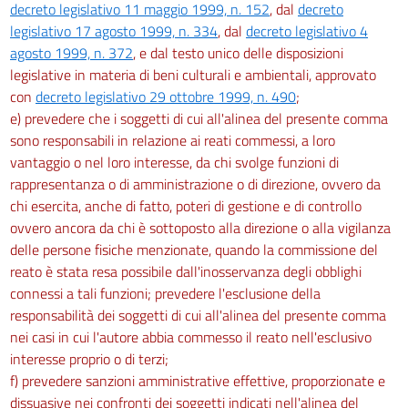
187
decreto legislativo 11 maggio 1999, n. 152
, dal
decreto
legislativo 17 agosto 1999, n. 334
, dal
decreto legislativo 4
188
agosto 1999, n. 372
, e dal testo unico delle disposizioni
189
legislative in materia di beni culturali e ambientali, approvato
190
con
decreto legislativo 29 ottobre 1999, n. 490
;
191
e) prevedere che i soggetti di cui all'alinea del presente comma
sono responsabili in relazione ai reati commessi, a loro
192
vantaggio o nel loro interesse, da chi svolge funzioni di
193
rappresentanza o di amministrazione o di direzione, ovvero da
194
chi esercita, anche di fatto, poteri di gestione e di controllo
ovvero ancora da chi è sottoposto alla direzione o alla vigilanza
195
delle persone fisiche menzionate, quando la commissione del
196
reato è stata resa possibile dall'inosservanza degli obblighi
197
connessi a tali funzioni; prevedere l'esclusione della
responsabilità dei soggetti di cui all'alinea del presente comma
198
nei casi in cui l'autore abbia commesso il reato nell'esclusivo
Capo III
interesse proprio o di terzi;
Protezione dei lavoratori dai rischi di esposizione a vibrazioni
f) prevedere sanzioni amministrative effettive, proporzionate e
199
dissuasive nei confronti dei soggetti indicati nell'alinea del