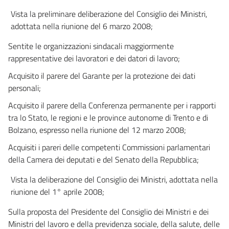
52
Vista la preliminare deliberazione del Consiglio dei Ministri,
Sezione VIII
adottata nella riunione del 6 marzo 2008;
Sentite le organizzazioni sindacali maggiormente
DOCUMENTAZIONE TECNICO AMMINISTRATIVA E STATISTICHE DEGLI
INFORTUNI E
rappresentative dei lavoratori e dei datori di lavoro;
DELLE MALATTIE PROFESSIONALI
Acquisito il parere del Garante per la protezione dei dati
53
personali;
54
Acquisito il parere della Conferenza permanente per i rapporti
Capo IV
tra lo Stato, le regioni e le province autonome di Trento e di
Disposizioni penali
Bolzano, espresso nella riunione del 12 marzo 2008;
Sezione I
Acquisiti i pareri delle competenti Commissioni parlamentari
della Camera dei deputati e del Senato della Repubblica;
SANZIONI
55
Vista la deliberazione del Consiglio dei Ministri, adottata nella
riunione del 1° aprile 2008;
56
57
Sulla proposta del Presidente del Consiglio dei Ministri e dei
Ministri del lavoro e della previdenza sociale, della salute, delle
58