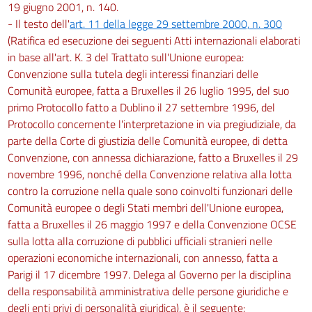
19 giugno 2001, n. 140.
166
- Il testo dell'
art. 11 della legge 29 settembre 2000, n. 300
(Ratifica ed esecuzione dei seguenti Atti internazionali elaborati
Titolo VI
in base all'art. K. 3 del Trattato sull'Unione europea:
MOVIMENTAZIONE MANUALE DEI CARICHI
Convenzione sulla tutela degli interessi finanziari delle
Comunità europee, fatta a Bruxelles il 26 luglio 1995, del suo
Capo I
primo Protocollo fatto a Dublino il 27 settembre 1996, del
Disposizioni generali
Protocollo concernente l'interpretazione in via pregiudiziale, da
167
parte della Corte di giustizia delle Comunità europee, di detta
168
Convenzione, con annessa dichiarazione, fatto a Bruxelles il 29
novembre 1996, nonché della Convenzione relativa alla lotta
169
contro la corruzione nella quale sono coinvolti funzionari delle
Capo II
Comunità europee o degli Stati membri dell'Unione europea,
fatta a Bruxelles il 26 maggio 1997 e della Convenzione OCSE
Sanzioni
sulla lotta alla corruzione di pubblici ufficiali stranieri nelle
170
operazioni economiche internazionali, con annesso, fatta a
171
Parigi il 17 dicembre 1997. Delega al Governo per la disciplina
Titolo VII
della responsabilità amministrativa delle persone giuridiche e
degli enti privi di personalità giuridica), è il seguente: