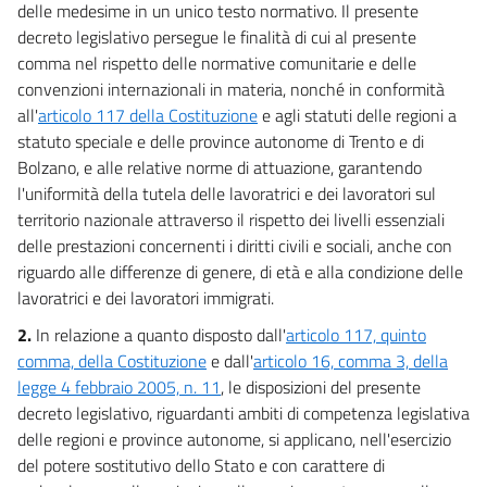
delle medesime in un unico testo normativo. Il presente
67
decreto legislativo persegue le finalità di cui al presente
Capo II
comma nel rispetto delle normative comunitarie e delle
convenzioni internazionali in materia, nonché in conformità
Sanzioni
all'
articolo 117 della Costituzione
e agli statuti delle regioni a
68
statuto speciale e delle province autonome di Trento e di
Titolo III
Bolzano, e alle relative norme di attuazione, garantendo
l'uniformità della tutela delle lavoratrici e dei lavoratori sul
USO DELLE ATTREZZATURE DI LAVORO E DEI DISPOSITIVI DI
PROTEZIONE INDIVIDUALE
territorio nazionale attraverso il rispetto dei livelli essenziali
delle prestazioni concernenti i diritti civili e sociali, anche con
Capo
riguardo alle differenze di genere, di età e alla condizione delle
I
lavoratrici e dei lavoratori immigrati.
Uso delle attrezzature di lavoro
2.
In relazione a quanto disposto dall'
articolo 117, quinto
69
comma, della Costituzione
e dall'
articolo 16, comma 3, della
70
legge 4 febbraio 2005, n. 11
, le disposizioni del presente
71
decreto legislativo, riguardanti ambiti di competenza legislativa
72
delle regioni e province autonome, si applicano, nell'esercizio
del potere sostitutivo dello Stato e con carattere di
73