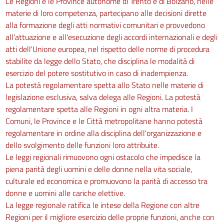
Le Regioni e le Province autonome di Trento e di Bolzano, nelle
124
materie di loro competenza, partecipano alle decisioni dirette
125
alla formazione degli atti normativi comunitari e provvedono
126
all'attuazione e all'esecuzione degli accordi internazionali e degli
atti dell'Unione europea, nel rispetto delle norme di procedura
127
stabilite da legge dello Stato, che disciplina le modalità di
128
esercizio del potere sostitutivo in caso di inadempienza.
129
La potestà regolamentare spetta allo Stato nelle materie di
legislazione esclusiva, salva delega alle Regioni. La potestà
130
regolamentare spetta alle Regioni in ogni altra materia. I
Sezione V
Comuni, le Province e le Città metropolitane hanno potestà
regolamentare in ordine alla disciplina dell'organizzazione e
Ponteggi fissi
dello svolgimento delle funzioni loro attribuite.
131
Le leggi regionali rimuovono ogni ostacolo che impedisce la
132
piena parità degli uomini e delle donne nella vita sociale,
133
culturale ed economica e promuovono la parità di accesso tra
134
donne e uomini alle cariche elettive.
La legge regionale ratifica le intese della Regione con altre
135
Regioni per il migliore esercizio delle proprie funzioni, anche con
136