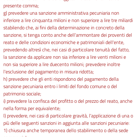
presente comma;
200
g) prevedere una sanzione amministrativa pecuniaria non
201
inferiore a lire cinquanta milioni e non superiore a lire tre miliardi
202
stabilendo che, ai fini della determinazione in concreto della
sanzione, si tenga conto anche dell'ammontare dei proventi del
203
reato e delle condizioni economiche e patrimoniali dell'ente,
204
prevedendo altresì che, nei casi di particolare tenuità del fatto,
205
la sanzione da applicare non sia inferiore a lire venti milioni e
Capo IV
non sia superiore a lire duecento milioni; prevedere inoltre
l'esclusione del pagamento in misura ridotta;
Protezione dei lavoratori dai rischi di esposizione a campi elettromagnetici
h) prevedere che gli enti rispondono del pagamento della
206
sanzione pecuniaria entro i limiti del fondo comune o del
207
patrimonio sociale;
i) prevedere la confisca del profitto o del prezzo del reato, anche
208
nella forma per equivalente;
209
l) prevedere, nei casi di particolare gravità, l'applicazione di una o
210
più delle seguenti sanzioni in aggiunta alle sanzioni pecuniarie:
1) chiusura anche temporanea dello stabilimento o della sede
210 bis