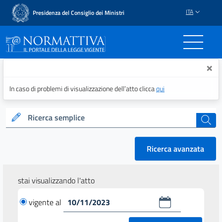
ITA
Presidenza del Consiglio dei Ministri
Normattiva - Il portale del
×
In caso di problemi di visualizzazione dell’atto clicca
qui
Ricerca semplice
cerca
Ricerca avanzata
stai visualizzando l'atto
vigente al