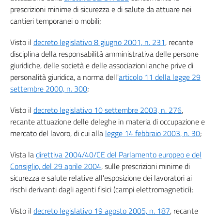
prescrizioni minime di sicurezza e di salute da attuare nei
32
cantieri temporanei o mobili;
33
Visto il
decreto legislativo 8 giugno 2001, n. 231
, recante
34
disciplina della responsabilità amministrativa delle persone
35
giuridiche, delle società e delle associazioni anche prive di
Sezione IV
personalità giuridica, a norma dell'
articolo 11 della legge 29
settembre 2000, n. 300
;
FORMAZIONE, INFORMAZIONE E ADDESTRAMENTO
36
Visto il
decreto legislativo 10 settembre 2003, n. 276
,
37
recante attuazione delle deleghe in materia di occupazione e
mercato del lavoro, di cui alla
legge 14 febbraio 2003, n. 30
;
Sezione V
SORVEGLIANZA SANITARIA
Vista la
direttiva 2004/40/CE del Parlamento europeo e del
38
Consiglio, del 29 aprile 2004
, sulle prescrizioni minime di
sicurezza e salute relative all'esposizione dei lavoratori ai
39
rischi derivanti dagli agenti fisici (campi elettromagnetici);
40
41
Visto il
decreto legislativo 19 agosto 2005, n. 187
, recante