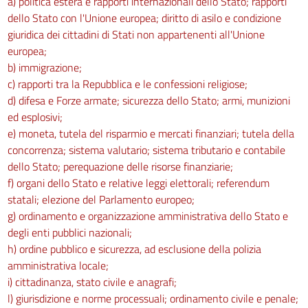
a) politica estera e rapporti internazionali dello Stato; rapporti
93
dello Stato con l'Unione europea; diritto di asilo e condizione
giuridica dei cittadini di Stati non appartenenti all'Unione
94
europea;
95
b) immigrazione;
96
c) rapporti tra la Repubblica e le confessioni religiose;
97
d) difesa e Forze armate; sicurezza dello Stato; armi, munizioni
ed esplosivi;
98
e) moneta, tutela del risparmio e mercati finanziari; tutela della
99
concorrenza; sistema valutario; sistema tributario e contabile
100
dello Stato; perequazione delle risorse finanziarie;
f) organi dello Stato e relative leggi elettorali; referendum
101
statali; elezione del Parlamento europeo;
102
g) ordinamento e organizzazione amministrativa dello Stato e
103
degli enti pubblici nazionali;
h) ordine pubblico e sicurezza, ad esclusione della polizia
104
amministrativa locale;
104 bis
i) cittadinanza, stato civile e anagrafi;
Capo II
l) giurisdizione e norme processuali; ordinamento civile e penale;