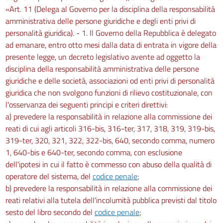
ATTREZZATURE MUNITE DI VIDEOTERMINALI
«Art. 11 (Delega al Governo per la disciplina della responsabilità
Capo I
amministrativa delle persone giuridiche e degli enti privi di
personalità giuridica). - 1. Il Governo della Repubblica è delegato
Disposizioni generali
ad emanare, entro otto mesi dalla data di entrata in vigore della
172
presente legge, un decreto legislativo avente ad oggetto la
173
disciplina della responsabilità amministrativa delle persone
Capo II
giuridiche e delle società, associazioni od enti privi di personalità
giuridica che non svolgono funzioni di rilievo costituzionale, con
Obblighi del datore di lavoro, dei dirigenti e dei preposti
l'osservanza dei seguenti principi e criteri direttivi:
174
a) prevedere la responsabilità in relazione alla commissione dei
175
reati di cui agli articoli 316-bis, 316-ter, 317, 318, 319, 319-bis,
319-ter, 320, 321, 322, 322-bis, 640, secondo comma, numero
176
1, 640-bis e 640-ter, secondo comma, con esclusione
177
dell'ipotesi in cui il fatto è commesso con abuso della qualità di
Capo III
operatore del sistema, del
codice penale
;
b) prevedere la responsabilità in relazione alla commissione dei
Sanzioni
reati relativi alla tutela dell'incolumità pubblica previsti dal titolo
178
sesto del libro secondo del
codice penale
;
179