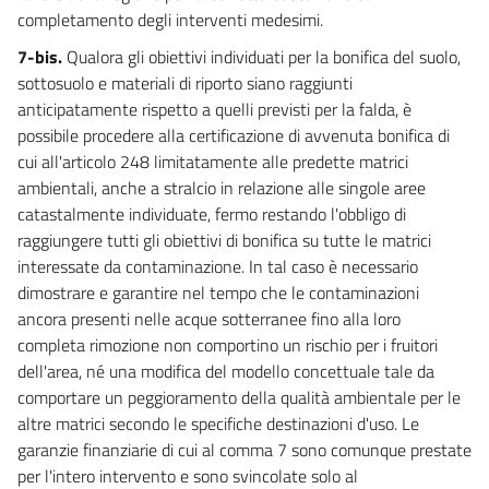
78 quater
completamento degli interventi medesimi.
78 quinquies
7-bis.
Qualora gli obiettivi individuati per la bonifica del suolo,
78 sexies
sottosuolo e materiali di riporto siano raggiunti
78 septies
anticipatamente rispetto a quelli previsti per la falda, è
possibile procedere alla certificazione di avvenuta bonifica di
78 octies
cui all'articolo 248 limitatamente alle predette matrici
78 novies
ambientali, anche a stralcio in relazione alle singole aree
78 decies
catastalmente individuate, fermo restando l'obbligo di
raggiungere tutti gli obiettivi di bonifica su tutte le matrici
78 undecies
interessate da contaminazione. In tal caso è necessario
79
dimostrare e garantire nel tempo che le contaminazioni
CAPO II
ancora presenti nelle acque sotterranee fino alla loro
ACQUE A SPECIFICA DESTINAZIONE
completa rimozione non comportino un rischio per i fruitori
80
dell'area, né una modifica del modello concettuale tale da
81
comportare un peggioramento della qualità ambientale per le
altre matrici secondo le specifiche destinazioni d'uso. Le
82
garanzie finanziarie di cui al comma 7 sono comunque prestate
83
per l'intero intervento e sono svincolate solo al