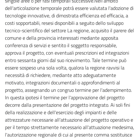
singole aree o per fasi temporali successive.Nell'ambito
CAPO I
I DISTRETTI IDROGRAFICI
dell'articolazione temporale potrà essere valutata l'adozione di
64
tecnologie innovative, di dimostrata efficienza ed efficacia, a
costi sopportabili, resesi disponibili a seguito dello sviluppo
CAPO II
GLI STRUMENTI
tecnico-scientifico del settore La regione, acquisito il parere del
65
comune e della provincia interessati mediante apposita
conferenza di servizi e sentito il soggetto responsabile,
66
approva il progetto, con eventuali prescrizioni ed integrazioni
67
entro sessanta giorni dal suo ricevimento. Tale termine può
68
essere sospeso una sola volta, qualora la regione ravvisi la
necessità di richiedere, mediante atto adeguatamente
68 bis
motivato, integrazioni documentali o approfondimenti al
CAPO III
progetto, assegnando un congruo termine per l'adempimento.
GLI INTERVENTI
In questa ipotesi il termine per l'approvazione del progetto
69
decorre dalla presentazione del progetto integrato. Ai soli fini
70
della realizzazione e dell'esercizio degli impianti e delle
71
attrezzature necessarie all'attuazione del progetto operativo e
per il tempo strettamente necessario all'attuazione medesima,
72
l'autorizzazione regionale di cui al presente comma sostituisce
72 bis