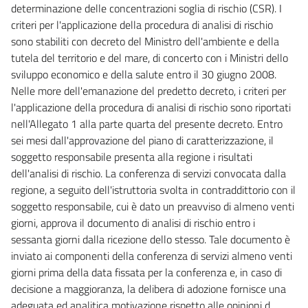
determinazione delle concentrazioni soglia di rischio (CSR). I
29 septies
criteri per l'applicazione della procedura di analisi di rischio
29 octies
sono stabiliti con decreto del Ministro dell'ambiente e della
29 novies
tutela del territorio e del mare, di concerto con i Ministri dello
sviluppo economico e della salute entro il 30 giugno 2008.
29 decies
Nelle more dell'emanazione del predetto decreto, i criteri per
29 undecies
l'applicazione della procedura di analisi di rischio sono riportati
29 duodecies
nell'Allegato 1 alla parte quarta del presente decreto. Entro
sei mesi dall'approvazione del piano di caratterizzazione, il
29 terdecies
soggetto responsabile presenta alla regione i risultati
29 quaterdecies
dell'analisi di rischio. La conferenza di servizi convocata dalla
TITOLO IV
regione, a seguito dell'istruttoria svolta in contraddittorio con il
((VALUTAZIONI AMBIENTALI INTERREGIONALI E TRANSFRONTALIERE))
soggetto responsabile, cui è dato un preavviso di almeno venti
30
giorni, approva il documento di analisi di rischio entro i
31
sessanta giorni dalla ricezione dello stesso. Tale documento è
inviato ai componenti della conferenza di servizi almeno venti
32
giorni prima della data fissata per la conferenza e, in caso di
32 bis
decisione a maggioranza, la delibera di adozione fornisce una
((TITOLO V
adeguata ed analitica motivazione rispetto alle opinioni d