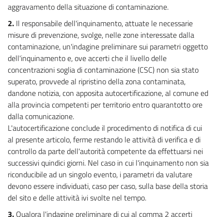
aggravamento della situazione di contaminazione.
13
14
2.
Il responsabile dell'inquinamento, attuate le necessarie
misure di prevenzione, svolge, nelle zone interessate dalla
15
contaminazione, un'indagine preliminare sui parametri oggetto
16
dell'inquinamento e, ove accerti che il livello delle
17
concentrazioni soglia di contaminazione (CSC) non sia stato
superato, provvede al ripristino della zona contaminata,
18
dandone notizia, con apposita autocertificazione, al comune ed
TITOLO III
alla provincia competenti per territorio entro quarantotto ore
((LA VALUTAZIONE DI IMPATTO AMBIENTALE))
dalla comunicazione.
19
L'autocertificazione conclude il procedimento di notifica di cui
20
al presente articolo, ferme restando le attività di verifica e di
21
controllo da parte dell'autorità competente da effettuarsi nei
successivi quindici giorni. Nel caso in cui l'inquinamento non sia
22
riconducibile ad un singolo evento, i parametri da valutare
23
devono essere individuati, caso per caso, sulla base della storia
24
del sito e delle attività ivi svolte nel tempo.
24 bis
3.
Qualora l'indagine preliminare di cui al comma 2 accerti