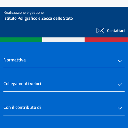
149 bis
Realizzazione e gestione
150
Istituto Poligrafico e Zecca dello Stato
151
Contattaci
152
153
154
155
Normattiva
156
157
Collegamenti veloci
158
158 bis
TITOLO III
Con il contributo di
VIGILANZA, CONTROLLI E PARTECIPAZIONE
159
160