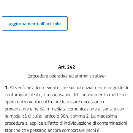
PRINCIPI GENERALI PER LE PROCEDURE DI VIA, DI VAS E PER LA
VALUTAZIONE D'INCIDENZA E L'AUTORIZZAZIONE INTEGRATA AMBIENTALE
(AIA).))
4
aggiornamenti all'articolo
5
6
7
7 bis
Art. 242
8
(procedure operative ed amministrative)
8 bis
1.
Al verificarsi di un evento che sia potenzialmente in grado di
9
contaminare il sito, il responsabile dell'inquinamento mette in
10
opera entro ventiquattro ore le misure necessarie di
((TITOLO II
prevenzione e ne dà immediata comunicazione ai sensi e con
LA VALUTAZIONE AMBIENTALE STRATEGICA))
le modalità di cui all'articolo 304, comma 2. La medesima
11
procedura si applica all'atto di individuazione di contaminazioni
12
storiche che possano ancora comportare rischi di