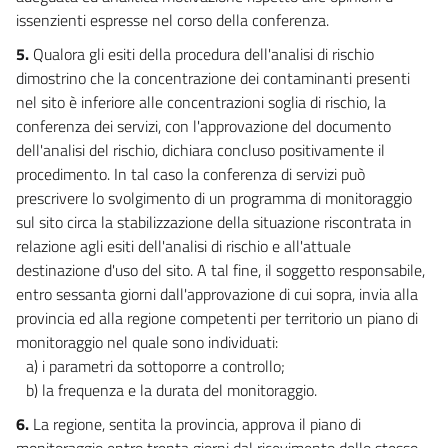
NORME TRANSITORIE E FINALI))
issenzienti espresse nel corso della conferenza.
33
5.
Qualora gli esiti della procedura dell'analisi di rischio
34
dimostrino che la concentrazione dei contaminanti presenti
35
nel sito è inferiore alle concentrazioni soglia di rischio, la
36
conferenza dei servizi, con l'approvazione del documento
dell'analisi del rischio, dichiara concluso positivamente il
37
procedimento. In tal caso la conferenza di servizi può
38
prescrivere lo svolgimento di un programma di monitoraggio
39
sul sito circa la stabilizzazione della situazione riscontrata in
relazione agli esiti dell'analisi di rischio e all'attuale
40
destinazione d'uso del sito. A tal fine, il soggetto responsabile,
41
entro sessanta giorni dall'approvazione di cui sopra, invia alla
42
provincia ed alla regione competenti per territorio un piano di
monitoraggio nel quale sono individuati:
43
a) i parametri da sottoporre a controllo;
44
b) la frequenza e la durata del monitoraggio.
45
6.
La regione, sentita la provincia, approva il piano di
46
monitoraggio entro trenta giorni dal ricevimento dello stesso.