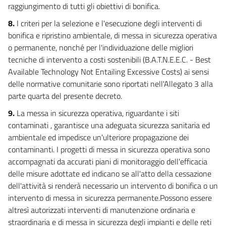
84
raggiungimento di tutti gli obiettivi di bonifica.
85
8.
I criteri per la selezione e l'esecuzione degli interventi di
86
bonifica e ripristino ambientale, di messa in sicurezza operativa
o permanente, nonché per l'individuazione delle migliori
87
tecniche di intervento a costi sostenibili (B.A.T.N.E.E.C. - Best
88
Available Technology Not Entailing Excessive Costs) ai sensi
89
delle normative comunitarie sono riportati nell'Allegato 3 alla
parte quarta del presente decreto.
90
TITOLO III
9.
La messa in sicurezza operativa, riguardante i siti
TUTELA DEI CORPI IDRICI E DISCIPLINA DEGLI SCARICHI
contaminati , garantisce una adeguata sicurezza sanitaria ed
CAPO I
ambientale ed impedisce un'ulteriore propagazione dei
AREE RICHIEDENTI SPECIFICHE MISURE DI PREVENZIONE
contaminanti. I progetti di messa in sicurezza operativa sono
DALL'INQUINAMENTO E DI RISANAMENTO
accompagnati da accurati piani di monitoraggio dell'efficacia
91
delle misure adottate ed indicano se all'atto della cessazione
92
dell'attività si renderà necessario un intervento di bonifica o un
93
intervento di messa in sicurezza permanente.Possono essere
94
altresì autorizzati interventi di manutenzione ordinaria e
straordinaria e di messa in sicurezza degli impianti e delle reti
CAPO II