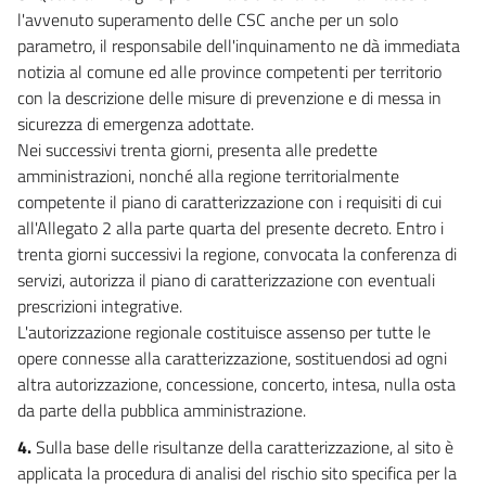
25
l'avvenuto superamento delle CSC anche per un solo
parametro, il responsabile dell'inquinamento ne dà immediata
26
notizia al comune ed alle province competenti per territorio
26 bis
con la descrizione delle misure di prevenzione e di messa in
27
sicurezza di emergenza adottate.
Nei successivi trenta giorni, presenta alle predette
27 bis
amministrazioni, nonché alla regione territorialmente
27 ter
competente il piano di caratterizzazione con i requisiti di cui
28
all'Allegato 2 alla parte quarta del presente decreto. Entro i
trenta giorni successivi la regione, convocata la conferenza di
29
servizi, autorizza il piano di caratterizzazione con eventuali
((TITOLO III-BIS
prescrizioni integrative.
L'AUTORIZZAZIONE INTEGRATA AMBIENTALE))
L'autorizzazione regionale costituisce assenso per tutte le
29 bis
opere connesse alla caratterizzazione, sostituendosi ad ogni
29 ter
altra autorizzazione, concessione, concerto, intesa, nulla osta
29 quater
da parte della pubblica amministrazione.
29 quinquies
4.
Sulla base delle risultanze della caratterizzazione, al sito è
29 sexies
applicata la procedura di analisi del rischio sito specifica per la