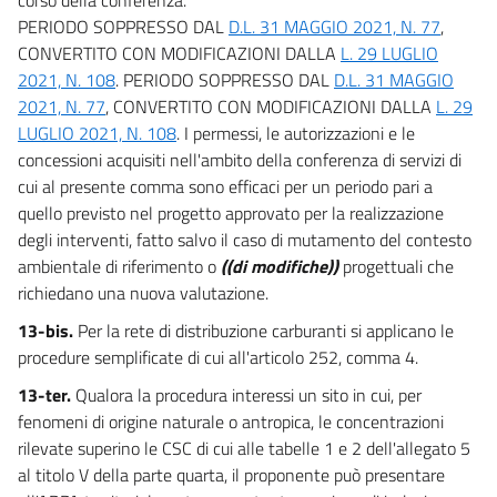
PERIODO SOPPRESSO DAL
D.L. 31 MAGGIO 2021, N. 77
,
118
CONVERTITO CON MODIFICAZIONI DALLA
L. 29 LUGLIO
119
2021, N. 108
. PERIODO SOPPRESSO DAL
D.L. 31 MAGGIO
120
2021, N. 77
, CONVERTITO CON MODIFICAZIONI DALLA
L. 29
LUGLIO 2021, N. 108
. I permessi, le autorizzazioni e le
121
concessioni acquisiti nell'ambito della conferenza di servizi di
122
cui al presente comma sono efficaci per un periodo pari a
123
quello previsto nel progetto approvato per la realizzazione
CAPO II
degli interventi, fatto salvo il caso di mutamento del contesto
AUTORIZZAZIONE AGLI SCARICHI
ambientale di riferimento o
((di modifiche))
progettuali che
124
richiedano una nuova valutazione.
125
13-bis.
Per la rete di distribuzione carburanti si applicano le
126
procedure semplificate di cui all'articolo 252, comma 4.
127
13-ter.
Qualora la procedura interessi un sito in cui, per
fenomeni di origine naturale o antropica, le concentrazioni
CAPO III
rilevate superino le CSC di cui alle tabelle 1 e 2 dell'allegato 5
CONTROLLO DEGLI SCARICHI
128
al titolo V della parte quarta, il proponente può presentare