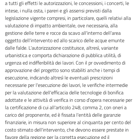
a tutti gli effetti le autorizzazioni, le concessioni, i concerti, le
SEZIONE II
intese, i nulla osta, i pareri e gli assensi previsti dalla
TUTELA DELLE ACQUE DALL'INQUINAMENTO
legislazione vigente compresi, in particolare, quelli relativi alla
TITOLO I
valutazione di impatto ambientale, ove necessaria, alla
PRINCIPI GENERALI E COMPETENZE
73
gestione delle terre e rocce da scavo all'interno dell'area
oggetto dell'intervento ed allo scarico delle acque emunte
74
dalle falde. L'autorizzazione costituisce, altresì, variante
75
urbanistica e comporta dichiarazione di pubblica utilità, di
TITOLO II
urgenza ed indifferibilità dei lavori. Con il pr ovvedimento di
OBIETTIVI DI QUALITÀ
approvazione del progetto sono stabiliti anche i tempi di
CAPO I
esecuzione, indicando altresì le eventuali prescrizioni
OBIETTIVO DI QUALITÀ AMBIENTALE E OBIETTIVO DI QUALITÀ PER
necessarie per l'esecuzione dei lavori, le verifiche intermedie
SPECIFICA DESTINAZIONE
76
per la valutazione dell'efficacia delle tecnologie di bonifica
adottate e le attività di verifica in corso d'opera necessarie per
77
la certificazione di cui all'articolo 248, comma 2, con oneri a
78
carico del proponente, ed è fissata l'entità delle garanzie
78 bis
finanziarie, in misura non superiore al cinquanta per cento del
costo stimato dell'intervento, che devono essere prestate in
78 ter
favore della regione per la corretta esecuzione ed il