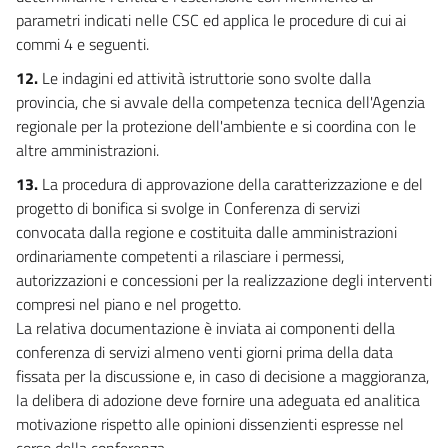
107
parametri indicati nelle CSC ed applica le procedure di cui ai
108
commi 4 e seguenti.
CAPO IV
12.
Le indagini ed attività istruttorie sono svolte dalla
ULTERIORI MISURE PER LA TUTELA DEI CORPI IDRICI
provincia, che si avvale della competenza tecnica dell'Agenzia
109
regionale per la protezione dell'ambiente e si coordina con le
110
altre amministrazioni.
111
13.
La procedura di approvazione della caratterizzazione e del
progetto di bonifica si svolge in Conferenza di servizi
112
convocata dalla regione e costituita dalle amministrazioni
113
ordinariamente competenti a rilasciare i permessi,
114
autorizzazioni e concessioni per la realizzazione degli interventi
compresi nel piano e nel progetto.
115
La relativa documentazione è inviata ai componenti della
116
conferenza di servizi almeno venti giorni prima della data
TITOLO IV
fissata per la discussione e, in caso di decisione a maggioranza,
STRUMENTI DI TUTELA
la delibera di adozione deve fornire una adeguata ed analitica
CAPO I
motivazione rispetto alle opinioni dissenzienti espresse nel
PIANI DI GESTIONE E PIANI DI TUTELA DELLE ACQUE
117
corso della conferenza.