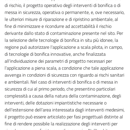
di rischio, il progetto operativo degli interventi di bonifica o di
55
messa in sicurezza, operativa o permanente, e, ove necessario,
56
le ulteriori misure di riparazione e di ripristino ambientale, al
CAPO II
fine di minimizzare e ricondurre ad accettabilità il rischio
COMPETENZE
derivante dallo stato di contaminazione presente nel sito. Per
57
la selezione delle tecnologie di bonifica in situ più idonee, la
regione può autorizzare l'applicazione a scala pilota, in campo,
57 bis
di tecnologie di bonifica innovative, anche finalizzata
58
all'individuazione dei parametri di progetto necessari per
59
l'applicazione a piena scala, a condizione che tale applicazione
60
avvenga in condizioni di sicurezza con riguardo ai rischi sanitari
e ambientali. Nel caso di interventi di bonifica o di messa in
61
sicurezza di cui al primo periodo, che presentino particolari
62
complessità a causa della natura della contaminazione, degli
63
interventi, delle dotazioni impiantistiche necessarie o
dell'estensione dell'area interessata dagli interventi medesimi,
63 bis
il progetto può essere articolato per fasi progettuali distinte al
TITOLO II
fine di rendere possibile la realizzazione degli interventi per
I DISTRETTI IDROGRAFICI, GLI STRUMENTI, GLI INTERVENTI