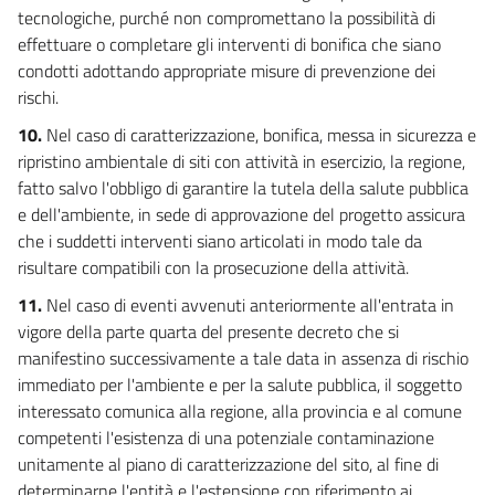
tecnologiche, purché non compromettano la possibilità di
TUTELA QUANTITATIVA DELLA RISORSA E RISPARMIO IDRICO
effettuare o completare gli interventi di bonifica che siano
95
condotti adottando appropriate misure di prevenzione dei
96
rischi.
97
10.
Nel caso di caratterizzazione, bonifica, messa in sicurezza e
98
ripristino ambientale di siti con attività in esercizio, la regione,
99
fatto salvo l'obbligo di garantire la tutela della salute pubblica
e dell'ambiente, in sede di approvazione del progetto assicura
CAPO III
che i suddetti interventi siano articolati in modo tale da
TUTELA QUALITATIVA DELLA RISORSA: DISCIPLINA DEGLI SCARICHI
100
risultare compatibili con la prosecuzione della attività.
101
11.
Nel caso di eventi avvenuti anteriormente all'entrata in
vigore della parte quarta del presente decreto che si
102
manifestino successivamente a tale data in assenza di rischio
103
immediato per l'ambiente e per la salute pubblica, il soggetto
104
interessato comunica alla regione, alla provincia e al comune
competenti l'esistenza di una potenziale contaminazione
105
unitamente al piano di caratterizzazione del sito, al fine di
106
determinarne l'entità e l'estensione con riferimento ai