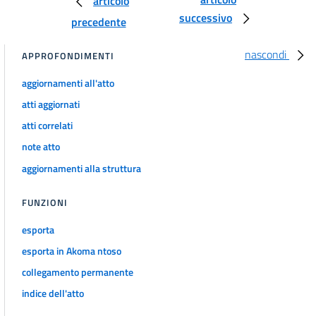
articolo
successivo
140
precedente
SEZIONE III
nascondi
APPROFONDIMENTI
GESTIONE DELLE RISORSE IDRICHE
TITOLO I
PRINCIPI GENERALI E COMPETENZE
aggiornamenti all'atto
141
atti aggiornati
142
atti correlati
143
note atto
144
aggiornamenti alla struttura
145
FUNZIONI
146
TITOLO II
esporta
SERVIZIO IDRICO INTEGRATO
esporta in Akoma ntoso
147
collegamento permanente
148
indice dell'atto
149