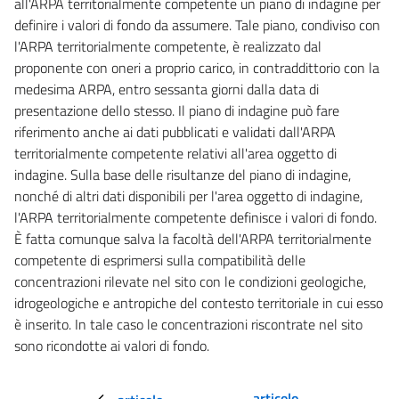
all'ARPA territorialmente competente un piano di indagine per
129
definire i valori di fondo da assumere. Tale piano, condiviso con
130
l'ARPA territorialmente competente, è realizzato dal
131
proponente con oneri a proprio carico, in contraddittorio con la
medesima ARPA, entro sessanta giorni dalla data di
132
presentazione dello stesso. Il piano di indagine può fare
TITOLO V
riferimento anche ai dati pubblicati e validati dall'ARPA
SANZIONI
territorialmente competente relativi all'area oggetto di
CAPO I
SANZIONI AMMINISTRATIVE
indagine. Sulla base delle risultanze del piano di indagine,
133
nonché di altri dati disponibili per l'area oggetto di indagine,
l'ARPA territorialmente competente definisce i valori di fondo.
134
È fatta comunque salva la facoltà dell'ARPA territorialmente
135
competente di esprimersi sulla compatibilità delle
136
concentrazioni rilevate nel sito con le condizioni geologiche,
CAPO II
idrogeologiche e antropiche del contesto territoriale in cui esso
SANZIONI PENALI
è inserito. In tale caso le concentrazioni riscontrate nel sito
137
sono ricondotte ai valori di fondo.
138
139
articolo