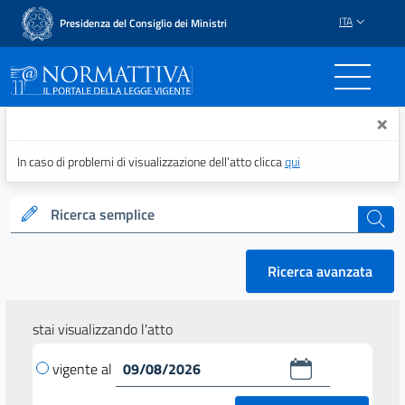
ITA
Presidenza del Consiglio dei Ministri
Normattiva - Il portale del
×
In caso di problemi di visualizzazione dell’atto clicca
qui
Ricerca semplice
cerca
Ricerca avanzata
stai visualizzando l'atto
vigente al