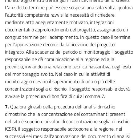
47
L'anzidetto termine può essere sospeso una sola volta, qualora
l'autorità competente ravvisi la necessità di richiedere,
48
mediante atto adeguatamente motivato, integrazioni
49
documentali o approfondimenti del progetto, assegnando un
50
congruo termine per l'adempimento. In questo caso il termine
per l'approvazione decorre dalla ricezione del progetto
51
integrato. Alla scadenza del periodo di monitoraggio il soggetto
52
responsabile ne dà comunicazione alla regione ed alla
PARTE TERZA
provincia, inviando una relazione tecnica riassuntiva degli esiti
NORME IN MATERIA DI DIFESA DEL SUOLO E LOTTA ALLA
del monitoraggio svolto. Nel caso in cui le attività di
DESERTIFICAZIONE, DI TUTELA DELLE ACQUE DALL'INQUINAMENTO E DI
monitoraggio rilevino il superamento di uno o più delle
GESTIONE DELLE RISORSE IDRICHE
SEZIONE I
concentrazioni soglia di rischio, il soggetto responsabile dovrà
NORME IN MATERIA DI DIFESA DEL SUOLO E LOTTA ALLA
avviare la procedura di bonifica di cui al comma 7.
DESERTIFICAZIONE
TITOLO I
7.
Qualora gli esiti della procedura dell'analisi di rischio
PRINCIPI GENERALI E COMPETENZE
dimostrino che la concentrazione dei contaminanti presenti
CAPO I
PRINCIPI GENERALI
nel sito è superiore ai valori di concentrazione soglia di rischio
53
(CSR), il soggetto responsabile sottopone alla regione, nei
successivi sei mesi dall'approvazione del documento di analisi
54