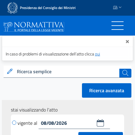
ITA
Presidenza del Consiglio dei Ministri
Normattiva - Il portale del
×
In caso di problemi di visualizzazione dell’atto clicca
qui
Ricerca semplice
cerca
Ricerca avanzata
stai visualizzando l'atto
vigente al