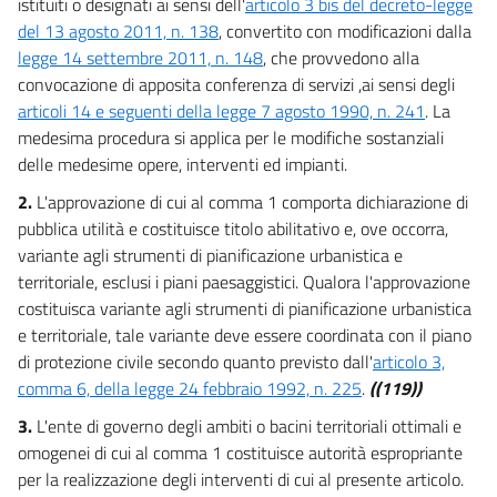
istituiti o designati ai sensi dell'
articolo 3 bis del decreto-legge
13
del 13 agosto 2011, n. 138
, convertito con modificazioni dalla
14
legge 14 settembre 2011, n. 148
, che provvedono alla
convocazione di apposita conferenza di servizi ,ai sensi degli
15
articoli 14 e seguenti della legge 7 agosto 1990, n. 241
. La
16
medesima procedura si applica per le modifiche sostanziali
17
delle medesime opere, interventi ed impianti.
18
2.
L'approvazione di cui al comma 1 comporta dichiarazione di
TITOLO III
pubblica utilità e costituisce titolo abilitativo e, ove occorra,
((LA VALUTAZIONE DI IMPATTO AMBIENTALE))
variante agli strumenti di pianificazione urbanistica e
19
territoriale, esclusi i piani paesaggistici. Qualora l'approvazione
20
costituisca variante agli strumenti di pianificazione urbanistica
e territoriale, tale variante deve essere coordinata con il piano
21
di protezione civile secondo quanto previsto dall'
articolo 3,
22
comma 6, della legge 24 febbraio 1992, n. 225
.
((119))
23
3.
L'ente di governo degli ambiti o bacini territoriali ottimali e
24
omogenei di cui al comma 1 costituisce autorità espropriante
per la realizzazione degli interventi di cui al presente articolo.
24 bis