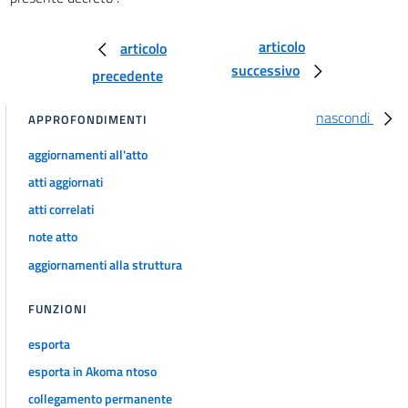
29 septies
29 octies
articolo
articolo
successivo
29 novies
precedente
29 decies
nascondi
APPROFONDIMENTI
29 undecies
aggiornamenti all'atto
29 duodecies
atti aggiornati
29 terdecies
atti correlati
29 quaterdecies
note atto
TITOLO IV
((VALUTAZIONI AMBIENTALI INTERREGIONALI E TRANSFRONTALIERE))
aggiornamenti alla struttura
30
FUNZIONI
31
32
esporta
32 bis
esporta in Akoma ntoso
((TITOLO V
collegamento permanente