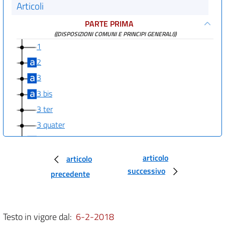
Articoli
PARTE PRIMA
((DISPOSIZIONI COMUNI E PRINCIPI GENERALI))
1
2
3
3 bis
3 ter
3 quater
3 quinquies
3 sexies
articolo
articolo
successivo
3 septies
precedente
((PARTE SECONDA
PROCEDURE PER LA VALUTAZIONE AMBIENTALE STRATEGICA (VAS), PER
LA VALUTAZIONE DELL'IMPATTO AMBIENTALE (VIA) E PER
Testo in vigore dal:
6-2-2018
L'AUTORIZZAZIONE INTEGRATA AMBIENTALE (IPPC)
TITOLO I