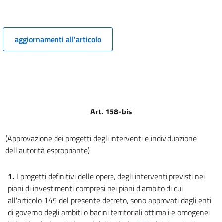
PRINCIPI GENERALI PER LE PROCEDURE DI VIA, DI VAS E PER LA
VALUTAZIONE D'INCIDENZA E L'AUTORIZZAZIONE INTEGRATA AMBIENTALE
(AIA).))
4
aggiornamenti all'articolo
5
6
7
7 bis
Art. 158-bis
8
8 bis
(Approvazione dei progetti degli interventi e individuazione
9
dell'autorità espropriante)
10
((TITOLO II
1.
I progetti definitivi delle opere, degli interventi previsti nei
LA VALUTAZIONE AMBIENTALE STRATEGICA))
piani di investimenti compresi nei piani d'ambito di cui
11
all'articolo 149 del presente decreto, sono approvati dagli enti
di governo degli ambiti o bacini territoriali ottimali e omogenei
12