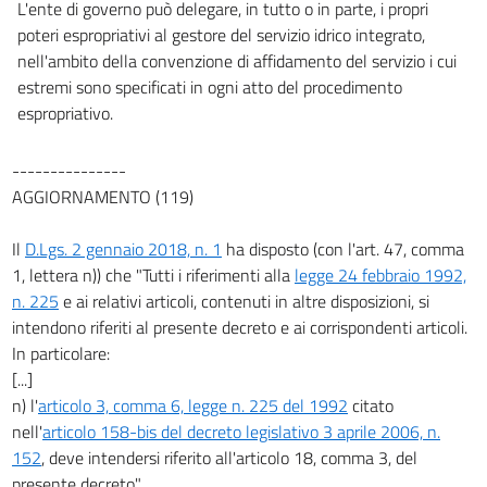
L'ente di governo può delegare, in tutto o in parte, i propri
25
poteri espropriativi al gestore del servizio idrico integrato,
26
nell'ambito della convenzione di affidamento del servizio i cui
26 bis
estremi sono specificati in ogni atto del procedimento
espropriativo.
27
27 bis
---------------
27 ter
AGGIORNAMENTO (119)
28
Il
D.Lgs. 2 gennaio 2018, n. 1
ha disposto (con l'art. 47, comma
29
1, lettera n)) che "Tutti i riferimenti alla
legge 24 febbraio 1992,
((TITOLO III-BIS
n. 225
e ai relativi articoli, contenuti in altre disposizioni, si
L'AUTORIZZAZIONE INTEGRATA AMBIENTALE))
intendono riferiti al presente decreto e ai corrispondenti articoli.
29 bis
In particolare:
29 ter
[...]
29 quater
n) l'
articolo 3, comma 6, legge n. 225 del 1992
citato
nell'
articolo 158-bis del decreto legislativo 3 aprile 2006, n.
29 quinquies
152
, deve intendersi riferito all'articolo 18, comma 3, del
29 sexies
presente decreto".