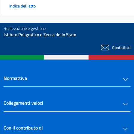
NORME TRANSITORIE E FINALI))
indice dell'atto
33
34
35
Realizzazione e gestione
Istituto Poligrafico e Zecca dello Stato
36
37
Contattaci
38
39
40
Normattiva
41
42
43
Collegamenti veloci
44
45
Con il contributo di
46