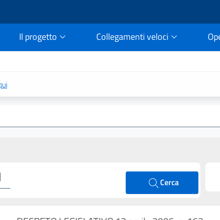
Il progetto
Collegamenti veloci
Op
rtale della legge vigent
qui
Cerca