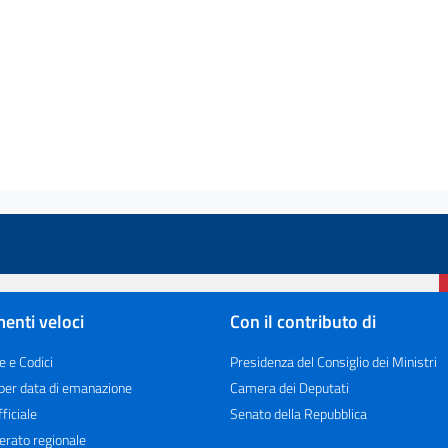
enti veloci
Con il contributo di
e e Codici
Presidenza del Consiglio dei Ministri
 per data di emanazione
Camera dei Deputati
ficiale
Senato della Repubblica
erato regionale