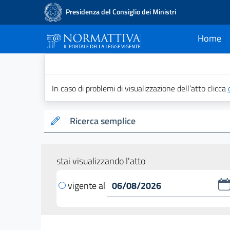
Presidenza del Consiglio dei Ministri
Home
current
Normattiva - Il po
In caso di problemi di visualizzazione dell’atto clicca
Ricerca semplice
stai visualizzando l'atto
vigente al