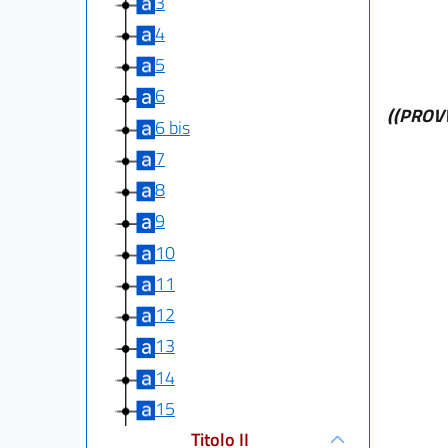
3
4
5
6
((PROV
6 bis
7
8
9
10
11
12
13
14
15
Titolo II