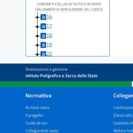
CONTRATTI ESCLUSI IN TUTTO O IN PARTE
DALL'AMBITO DI APPLICAZIONE DEL CODICE
16
17
18
19
20
21
Realizzazione e gestione
22
Istituto Poligrafico e Zecca dello Stato
23
24
Normattiva
Collegam
25
Archivio news
Costituzion
26
Il progetto
Elenco atti
27
Guida all'uso
Gazzetta Uf
Parte II
Collegamenti veloci
Motore fed