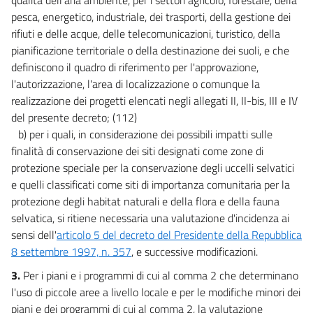
13
pesca, energetico, industriale, dei trasporti, della gestione dei
14
rifiuti e delle acque, delle telecomunicazioni, turistico, della
pianificazione territoriale o della destinazione dei suoli, e che
15
definiscono il quadro di riferimento per l'approvazione,
16
l'autorizzazione, l'area di localizzazione o comunque la
17
realizzazione dei progetti elencati negli allegati II, II-bis, III e IV
del presente decreto; (112)
18
b) per i quali, in considerazione dei possibili impatti sulle
TITOLO III
finalità di conservazione dei siti designati come zone di
((LA VALUTAZIONE DI IMPATTO AMBIENTALE))
protezione speciale per la conservazione degli uccelli selvatici
19
e quelli classificati come siti di importanza comunitaria per la
20
protezione degli habitat naturali e della flora e della fauna
21
selvatica, si ritiene necessaria una valutazione d'incidenza ai
sensi dell'
articolo 5 del decreto del Presidente della Repubblica
22
8 settembre 1997, n. 357
, e successive modificazioni.
23
3.
Per i piani e i programmi di cui al comma 2 che determinano
24
l'uso di piccole aree a livello locale e per le modifiche minori dei
24 bis
piani e dei programmi di cui al comma 2, la valutazione