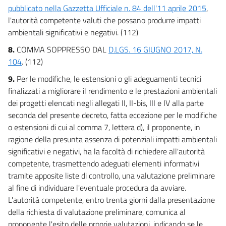
pubblicato nella Gazzetta Ufficiale n. 84 dell'11 aprile 2015
,
SEZIONE II
l'autorità competente valuti che possano produrre impatti
TUTELA DELLE ACQUE DALL'INQUINAMENTO
ambientali significativi e negativi. (112)
TITOLO I
PRINCIPI GENERALI E COMPETENZE
8.
COMMA SOPPRESSO DAL
D.LGS. 16 GIUGNO 2017, N.
73
104
. (112)
74
9.
Per le modifiche, le estensioni o gli adeguamenti tecnici
75
finalizzati a migliorare il rendimento e le prestazioni ambientali
TITOLO II
dei progetti elencati negli allegati II, II-bis, III e IV alla parte
OBIETTIVI DI QUALITÀ
seconda del presente decreto, fatta eccezione per le modifiche
CAPO I
o estensioni di cui al comma 7, lettera d), il proponente, in
OBIETTIVO DI QUALITÀ AMBIENTALE E OBIETTIVO DI QUALITÀ PER
SPECIFICA DESTINAZIONE
ragione della presunta assenza di potenziali impatti ambientali
76
significativi e negativi, ha la facoltà di richiedere all'autorità
competente, trasmettendo adeguati elementi informativi
77
tramite apposite liste di controllo, una valutazione preliminare
78
al fine di individuare l'eventuale procedura da avviare.
78 bis
L'autorità competente, entro trenta giorni dalla presentazione
della richiesta di valutazione preliminare, comunica al
78 ter
proponente l'esito delle proprie valutazioni, indicando se le