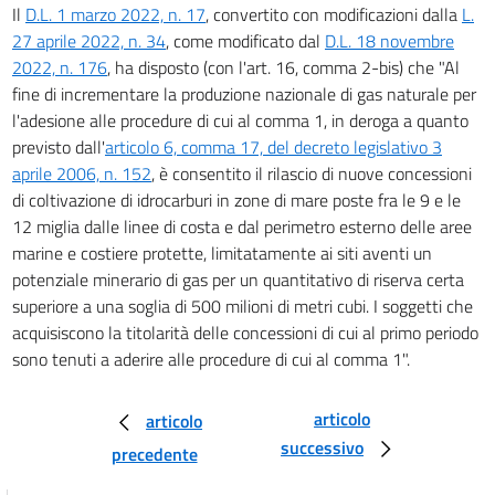
Il
D.L. 1 marzo 2022, n. 17
, convertito con modificazioni dalla
L.
179
27 aprile 2022, n. 34
, come modificato dal
D.L. 18 novembre
180
2022, n. 176
, ha disposto (con l'art. 16, comma 2-bis) che "Al
fine di incrementare la produzione nazionale di gas naturale per
180 bis
l'adesione alle procedure di cui al comma 1, in deroga a quanto
181
previsto dall'
articolo 6, comma 17, del decreto legislativo 3
181 bis
aprile 2006, n. 152
, è consentito il rilascio di nuove concessioni
di coltivazione di idrocarburi in zone di mare poste fra le 9 e le
182
12 miglia dalle linee di costa e dal perimetro esterno delle aree
182 bis
marine e costiere protette, limitatamente ai siti aventi un
182 ter
potenziale minerario di gas per un quantitativo di riserva certa
183
superiore a una soglia di 500 milioni di metri cubi. I soggetti che
acquisiscono la titolarità delle concessioni di cui al primo periodo
184
sono tenuti a aderire alle procedure di cui al comma 1".
184 bis
184 ter
articolo
articolo
184 quater
successivo
precedente
185