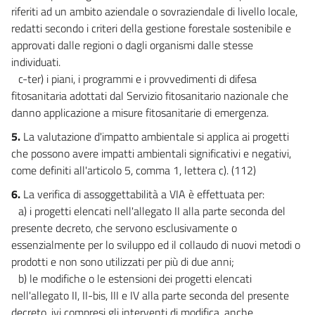
NORME TRANSITORIE E FINALI))
riferiti ad un ambito aziendale o sovraziendale di livello locale,
33
redatti secondo i criteri della gestione forestale sostenibile e
34
approvati dalle regioni o dagli organismi dalle stesse
individuati.
35
c-ter) i piani, i programmi e i provvedimenti di difesa
36
fitosanitaria adottati dal Servizio fitosanitario nazionale che
37
danno applicazione a misure fitosanitarie di emergenza.
38
5.
La valutazione d'impatto ambientale si applica ai progetti
39
che possono avere impatti ambientali significativi e negativi,
come definiti all'articolo 5, comma 1, lettera c). (112)
40
6.
La verifica di assoggettabilità a VIA è effettuata per:
41
a) i progetti elencati nell'allegato II alla parte seconda del
42
presente decreto, che servono esclusivamente o
43
essenzialmente per lo sviluppo ed il collaudo di nuovi metodi o
prodotti e non sono utilizzati per più di due anni;
44
b) le modifiche o le estensioni dei progetti elencati
45
nell'allegato II, II-bis, III e IV alla parte seconda del presente
46
decreto, ivi compresi gli interventi di modifica, anche