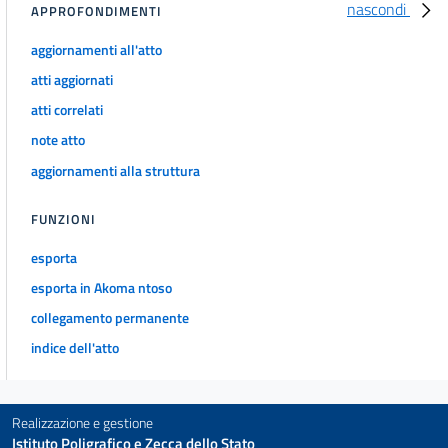
nascondi
APPROFONDIMENTI
185 bis
186
aggiornamenti all'atto
187
atti aggiornati
188
atti correlati
188 bis
note atto
aggiornamenti alla struttura
188 ter
189
FUNZIONI
190
esporta
191
esporta in Akoma ntoso
192
collegamento permanente
193
indice dell'atto
193 bis
194
194 bis
Realizzazione e gestione
Istituto Poligrafico e Zecca dello Stato