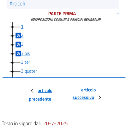
Articoli
PARTE PRIMA
((DISPOSIZIONI COMUNI E PRINCIPI GENERALI))
1
2
3
3 bis
3 ter
3 quater
3 quinquies
3 sexies
articolo
articolo
successivo
3 septies
precedente
((PARTE SECONDA
PROCEDURE PER LA VALUTAZIONE AMBIENTALE STRATEGICA (VAS), PER
LA VALUTAZIONE DELL'IMPATTO AMBIENTALE (VIA) E PER
Testo in vigore dal:
20-7-2025
L'AUTORIZZAZIONE INTEGRATA AMBIENTALE (IPPC)
TITOLO I