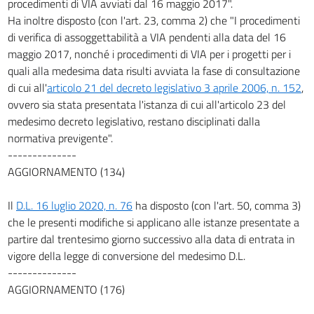
procedimenti di VIA avviati dal 16 maggio 2017".
Ha inoltre disposto (con l'art. 23, comma 2) che "I procedimenti
172
di verifica di assoggettabilità a VIA pendenti alla data del 16
173
maggio 2017, nonché i procedimenti di VIA per i progetti per i
174
quali alla medesima data risulti avviata la fase di consultazione
175
di cui all'
articolo 21 del decreto legislativo 3 aprile 2006, n. 152
,
ovvero sia stata presentata l'istanza di cui all'articolo 23 del
176
medesimo decreto legislativo, restano disciplinati dalla
PARTE QUARTA
normativa previgente".
NORME IN MATERIA DI GESTIONE DEI RIFIUTI E DI BONIFICA DEI SITI
--------------
INQUINATI
TITOLO I
AGGIORNAMENTO (134)
GESTIONE DEI RIFIUTI
CAPO I
Il
D.L. 16 luglio 2020, n. 76
ha disposto (con l'art. 50, comma 3)
DISPOSIZIONI GENERALI
che le presenti modifiche si applicano alle istanze presentate a
177
partire dal trentesimo giorno successivo alla data di entrata in
178
vigore della legge di conversione del medesimo D.L.
178 bis
--------------
178 ter
AGGIORNAMENTO (176)
178 quater