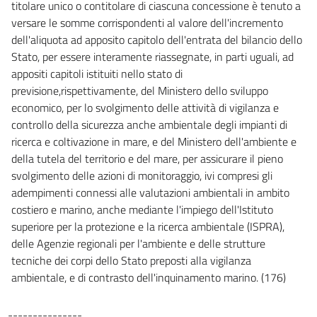
titolare unico o contitolare di ciascuna concessione è tenuto a
149 bis
versare le somme corrispondenti al valore dell'incremento
150
dell'aliquota ad apposito capitolo dell'entrata del bilancio dello
151
Stato, per essere interamente riassegnate, in parti uguali, ad
appositi capitoli istituiti nello stato di
152
previsione,rispettivamente, del Ministero dello sviluppo
153
economico, per lo svolgimento delle attività di vigilanza e
154
controllo della sicurezza anche ambientale degli impianti di
ricerca e coltivazione in mare, e del Ministero dell'ambiente e
155
della tutela del territorio e del mare, per assicurare il pieno
156
svolgimento delle azioni di monitoraggio, ivi compresi gli
157
adempimenti connessi alle valutazioni ambientali in ambito
costiero e marino, anche mediante l'impiego dell'Istituto
158
superiore per la protezione e la ricerca ambientale (ISPRA),
158 bis
delle Agenzie regionali per l'ambiente e delle strutture
TITOLO III
tecniche dei corpi dello Stato preposti alla vigilanza
VIGILANZA, CONTROLLI E PARTECIPAZIONE
ambientale, e di contrasto dell'inquinamento marino. (176)
159
160
---------------