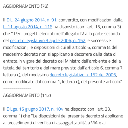
161
AGGIORNAMENTO (78)
162
Il
D.L. 24 giugno 2014, n. 91
, convertito, con modificazioni dalla
163
L. 11 agosto 2014, n. 116
ha disposto (con l'art. 15, comma 3)
164
che " Per i progetti elencati nell'allegato IV alla parte seconda
del
decreto legislativo 3 aprile 2006, n. 152
, e successive
165
modificazioni, le disposizioni di cui all'articolo 6, comma 8, del
TITOLO IV
medesimo decreto non si applicano a decorrere dalla data di
USI PRODUTTIVI DELLE RISORSE IDRICHE
entrata in vigore del decreto del Ministro dell'ambiente e della
166
tutela del territorio e del mare previsto dall'articolo 6, comma 7,
166 bis
lettera c), del medesimo
decreto legislativo n. 152 del 2006
,
167
come modificato dal comma 1, lettera c), del presente articolo.".
--------------
168
AGGIORNAMENTO (112)
169
SEZIONE IV
Il
D.Lgs. 16 giugno 2017, n. 104
ha disposto con l'art. 23,
DISPOSIZIONI TRANSITORIE E FINALI
comma 1) che "Le disposizioni del presente decreto si applicano
170
ai procedimenti di verifica di assoggettabilità a VIA e ai
171