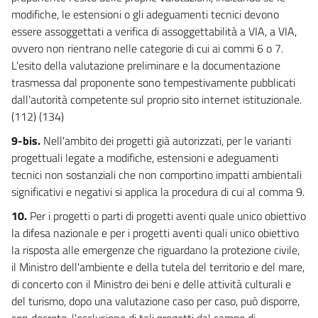
78 quater
modifiche, le estensioni o gli adeguamenti tecnici devono
78 quinquies
essere assoggettati a verifica di assoggettabilità a VIA, a VIA,
78 sexies
ovvero non rientrano nelle categorie di cui ai commi 6 o 7.
L'esito della valutazione preliminare e la documentazione
78 septies
trasmessa dal proponente sono tempestivamente pubblicati
78 octies
dall'autorità competente sul proprio sito internet istituzionale.
78 novies
(112) (134)
78 decies
9-bis.
Nell'ambito dei progetti già autorizzati, per le varianti
progettuali legate a modifiche, estensioni e adeguamenti
78 undecies
tecnici non sostanziali che non comportino impatti ambientali
79
significativi e negativi si applica la procedura di cui al comma 9.
CAPO II
10.
Per i progetti o parti di progetti aventi quale unico obiettivo
ACQUE A SPECIFICA DESTINAZIONE
la difesa nazionale e per i progetti aventi quali unico obiettivo
80
la risposta alle emergenze che riguardano la protezione civile,
81
il Ministro dell'ambiente e della tutela del territorio e del mare,
82
di concerto con il Ministro dei beni e delle attività culturali e
83
del turismo, dopo una valutazione caso per caso, può disporre,
con decreto, l'esclusione di tali progetti dal campo di