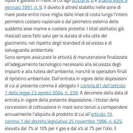
gennaio 1991, n. 9
. Il divieto è altresì stabilito nelle zone di
140
mare poste entro nove miglia dalle linee di costa lungo l'intero
SEZIONE III
perimetro costiero nazionale e dal perimetro esterno delle
GESTIONE DELLE RISORSE IDRICHE
suddette aree marine e costiere protette. I titoli abilitativi già
TITOLO I
PRINCIPI GENERALI E COMPETENZE
rilasciati sono fatti salvi per la durata di vita utile del
141
giacimento, nel rispetto degli standard di sicurezza e di
salvaguardia ambientale.
142
Sono sempre assicurate le attività di manutenzione finalizzate
143
all'adeguamento tecnologico necessario alla sicurezza degli
144
impianti e alla tutela dell'ambiente, nonché le operazioni finali
145
di ripristino ambientale. Dall'entrata in vigore delle disposizioni
di cui al presente comma è abrogato il
comma 81 dell'articolo
146
1 della legge 23 agosto 2004, n. 239
. A decorrere dalla data di
TITOLO II
entrata in vigore della presente disposizione, i titolari delle
SERVIZIO IDRICO INTEGRATO
concessioni di coltivazione in mare sono tenuti a corrispondere
147
annualmente l'aliquota di prodotto di cui all'
articolo 19,
148
comma 1 del decreto legislativo 25 novembre 1996, n. 625
,
149
elevata dal 7% al 10% per il gas e dal 4% al 7% per l'olio. Il