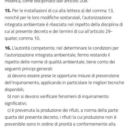
modifica, come disciplinato dall'articolo 208.
118
15.
Per le installazioni di cui alla lettera a) del comma 13,
nonché per le loro modifiche sostanziali, l'autorizzazione
119
integrata ambientale è rilasciata nel rispetto della disciplina di
120
cui al presente decreto e dei termini di cui all'articolo 29-
121
quater, comma 10.
122
16.
L'autorità competente, nel determinare le condizioni per
123
l'autorizzazione integrata ambientale, fermo restando il
rispetto delle norme di qualità ambientale, tiene conto dei
CAPO II
AUTORIZZAZIONE AGLI SCARICHI
seguenti principi generali:
124
a) devono essere prese le opportune misure di prevenzione
dell'inquinamento, applicando in particolare le migliori tecniche
125
disponibili;
126
b) non si devono verificare fenomeni di inquinamento
127
significativi;
c) è prevenuta la produzione dei rifiuti, a norma della parte
CAPO III
CONTROLLO DEGLI SCARICHI
quarta del presente decreto; i rifiuti la cui produzione non è
128
prevenibile sono in ordine di priorità e conformemente alla