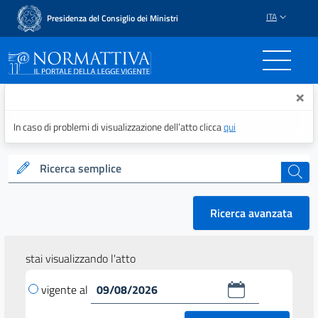
ITA
Presidenza del Consiglio dei Ministri
Normattiva - Il portale del
×
In caso di problemi di visualizzazione dell’atto clicca
qui
Ricerca semplice
cerca
Ricerca avanzata
stai visualizzando l'atto
vigente al