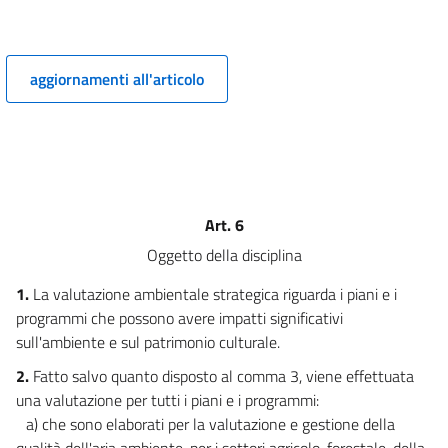
PRINCIPI GENERALI PER LE PROCEDURE DI VIA, DI VAS E PER LA
VALUTAZIONE D'INCIDENZA E L'AUTORIZZAZIONE INTEGRATA AMBIENTALE
(AIA).))
4
aggiornamenti all'articolo
5
6
7
7 bis
Art. 6
8
Oggetto della disciplina
8 bis
1.
La valutazione ambientale strategica riguarda i piani e i
9
programmi che possono avere impatti significativi
10
sull'ambiente e sul patrimonio culturale.
((TITOLO II
2.
Fatto salvo quanto disposto al comma 3, viene effettuata
LA VALUTAZIONE AMBIENTALE STRATEGICA))
una valutazione per tutti i piani e i programmi:
11
a) che sono elaborati per la valutazione e gestione della
12
qualità dell'aria ambiente, per i settori agricolo, forestale, della