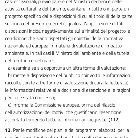
casi eccezionali, previo parere del Ministro dei beni e delle
TUTELA QUANTITATIVA DELLA RISORSA E RISPARMIO IDRICO
attività culturali e del turismo, esentare in tutto o in parte un
95
progetto specifico dalle disposizioni di cui al titolo III della parte
96
seconda del presente decreto, qualora l'applicazione di tali
disposizioni incida negativamente sulla finalità del progetto, a
97
condizione che siano rispettati gli obiettivi della normativa
98
nazionale ed europea in materia di valutazione di impatto
99
ambientale. In tali casi il Ministro dell'ambiente e della tutela
CAPO III
del territorio e del mare:
TUTELA QUALITATIVA DELLA RISORSA: DISCIPLINA DEGLI SCARICHI
a) esamina se sia opportuna un'altra forma di valutazione;
100
b) mette a disposizione del pubblico coinvolto le informazioni
raccolte con le altre forme di valutazione di cui alla lettera a),
101
le informazioni relative alla decisione di esenzione e le ragioni
102
per cui è stata concessa;
103
c) informa la Commissione europea, prima del rilascio
dell'autorizzazione, dei motivi che giustificano l'esenzione
104
accordata fornendo tutte le informazioni acquisite. (112)
105
12.
Per le modifiche dei piani e dei programmi elaborati per la
106
pianificazione territoriale, urbanistica o della destinazione dei