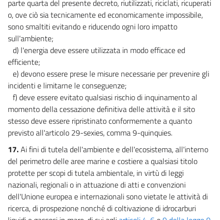
parte quarta del presente decreto, riutilizzati, riciclati, ricuperati
129
o, ove ciò sia tecnicamente ed economicamente impossibile,
130
sono smaltiti evitando e riducendo ogni loro impatto
131
sull'ambiente;
d) l'energia deve essere utilizzata in modo efficace ed
132
efficiente;
TITOLO V
e) devono essere prese le misure necessarie per prevenire gli
SANZIONI
incidenti e limitarne le conseguenze;
CAPO I
SANZIONI AMMINISTRATIVE
f) deve essere evitato qualsiasi rischio di inquinamento al
133
momento della cessazione definitiva delle attività e il sito
134
stesso deve essere ripristinato conformemente a quanto
previsto all'articolo 29-sexies, comma 9-quinquies.
135
17.
Ai fini di tutela dell'ambiente e dell'ecosistema, all'interno
136
del perimetro delle aree marine e costiere a qualsiasi titolo
CAPO II
protette per scopi di tutela ambientale, in virtù di leggi
SANZIONI PENALI
nazionali, regionali o in attuazione di atti e convenzioni
137
dell'Unione europea e internazionali sono vietate le attività di
138
ricerca, di prospezione nonché di coltivazione di idrocarburi
139
liquidi e gassosi in mare, di cui agli
articoli 4
,
6
e
9 della legge 9