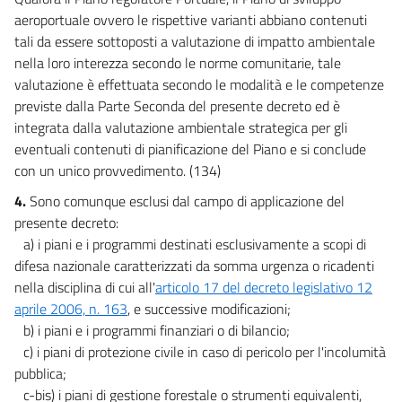
29 septies
aeroportuale ovvero le rispettive varianti abbiano contenuti
tali da essere sottoposti a valutazione di impatto ambientale
29 octies
nella loro interezza secondo le norme comunitarie, tale
29 novies
valutazione è effettuata secondo le modalità e le competenze
29 decies
previste dalla Parte Seconda del presente decreto ed è
integrata dalla valutazione ambientale strategica per gli
29 undecies
eventuali contenuti di pianificazione del Piano e si conclude
29 duodecies
con un unico provvedimento. (134)
29 terdecies
4.
Sono comunque esclusi dal campo di applicazione del
29 quaterdecies
presente decreto:
TITOLO IV
a) i piani e i programmi destinati esclusivamente a scopi di
((VALUTAZIONI AMBIENTALI INTERREGIONALI E TRANSFRONTALIERE))
difesa nazionale caratterizzati da somma urgenza o ricadenti
30
nella disciplina di cui all'
articolo 17 del decreto legislativo 12
31
aprile 2006, n. 163
, e successive modificazioni;
b) i piani e i programmi finanziari o di bilancio;
32
c) i piani di protezione civile in caso di pericolo per l'incolumità
32 bis
pubblica;
((TITOLO V
c-bis) i piani di gestione forestale o strumenti equivalenti,