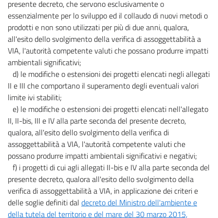
CAPO I
presente decreto, che servono esclusivamente o
I DISTRETTI IDROGRAFICI
essenzialmente per lo sviluppo ed il collaudo di nuovi metodi o
64
prodotti e non sono utilizzati per più di due anni, qualora,
CAPO II
all'esito dello svolgimento della verifica di assoggettabilità a
GLI STRUMENTI
VIA, l'autorità competente valuti che possano produrre impatti
65
ambientali significativi;
66
d) le modifiche o estensioni dei progetti elencati negli allegati
II e III che comportano il superamento degli eventuali valori
67
limite ivi stabiliti;
68
e) le modifiche o estensioni dei progetti elencati nell'allegato
68 bis
II, II-bis, III e IV alla parte seconda del presente decreto,
qualora, all'esito dello svolgimento della verifica di
CAPO III
assoggettabilità a VIA, l'autorità competente valuti che
GLI INTERVENTI
69
possano produrre impatti ambientali significativi e negativi;
f) i progetti di cui agli allegati II-bis e IV alla parte seconda del
70
presente decreto, qualora all'esito dello svolgimento della
71
verifica di assoggettabilità a VIA, in applicazione dei criteri e
72
delle soglie definiti dal
decreto del Ministro dell'ambiente e
della tutela del territorio e del mare del 30 marzo 2015,
72 bis