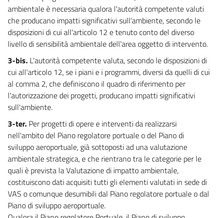
25
ambientale è necessaria qualora l'autorità competente valuti
che producano impatti significativi sull'ambiente, secondo le
26
disposizioni di cui all'articolo 12 e tenuto conto del diverso
26 bis
livello di sensibilità ambientale dell'area oggetto di intervento.
27
3-bis.
L'autorità competente valuta, secondo le disposizioni di
27 bis
cui all'articolo 12, se i piani e i programmi, diversi da quelli di cui
al comma 2, che definiscono il quadro di riferimento per
27 ter
l'autorizzazione dei progetti, producano impatti significativi
28
sull'ambiente.
29
3-ter.
Per progetti di opere e interventi da realizzarsi
((TITOLO III-BIS
nell'ambito del Piano regolatore portuale o del Piano di
L'AUTORIZZAZIONE INTEGRATA AMBIENTALE))
sviluppo aeroportuale, già sottoposti ad una valutazione
29 bis
ambientale strategica, e che rientrano tra le categorie per le
29 ter
quali è prevista la Valutazione di impatto ambientale,
29 quater
costituiscono dati acquisiti tutti gli elementi valutati in sede di
VAS o comunque desumibili dal Piano regolatore portuale o dal
29 quinquies
Piano di sviluppo aeroportuale.
29 sexies
Qualora il Piano regolatore Portuale, il Piano di sviluppo