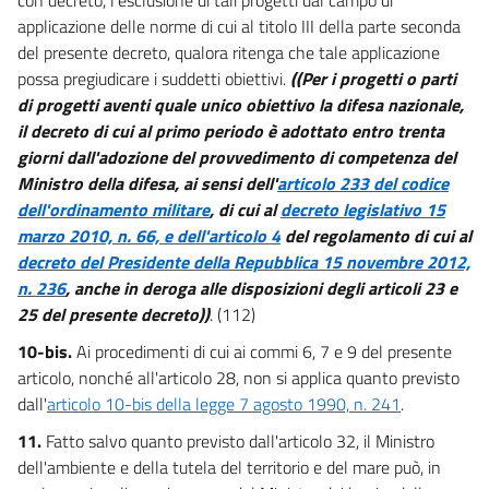
84
applicazione delle norme di cui al titolo III della parte seconda
85
del presente decreto, qualora ritenga che tale applicazione
86
possa pregiudicare i suddetti obiettivi.
((Per i progetti o parti
di progetti aventi quale unico obiettivo la difesa nazionale,
87
il decreto di cui al primo periodo è adottato entro trenta
88
giorni dall'adozione del provvedimento di competenza del
89
Ministro della difesa, ai sensi dell'
articolo 233 del codice
dell'ordinamento militare
, di cui al
decreto legislativo 15
90
marzo 2010, n. 66, e dell'articolo 4
del regolamento di cui al
TITOLO III
decreto del Presidente della Repubblica 15 novembre 2012,
TUTELA DEI CORPI IDRICI E DISCIPLINA DEGLI SCARICHI
CAPO I
n. 236
, anche in deroga alle disposizioni degli articoli 23 e
AREE RICHIEDENTI SPECIFICHE MISURE DI PREVENZIONE
25 del presente decreto))
. (112)
DALL'INQUINAMENTO E DI RISANAMENTO
91
10-bis.
Ai procedimenti di cui ai commi 6, 7 e 9 del presente
articolo, nonché all'articolo 28, non si applica quanto previsto
92
dall'
articolo 10-bis della legge 7 agosto 1990, n. 241
.
93
11.
Fatto salvo quanto previsto dall'articolo 32, il Ministro
94
dell'ambiente e della tutela del territorio e del mare può, in
CAPO II