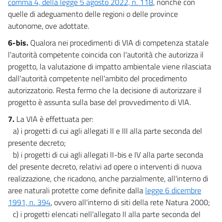
comma 4, della legge 5 agosto 2022, n. 118
, nonché con
55
quelle di adeguamento delle regioni o delle province
autonome, ove adottate.
56
6-bis.
Qualora nei procedimenti di VIA di competenza statale
CAPO II
l'autorità competente coincida con l'autorità che autorizza il
COMPETENZE
57
progetto, la valutazione di impatto ambientale viene rilasciata
dall'autorità competente nell'ambito del procedimento
57 bis
autorizzatorio. Resta fermo che la decisione di autorizzare il
58
progetto è assunta sulla base del provvedimento di VIA.
59
7.
La VIA è effettuata per:
60
a) i progetti di cui agli allegati II e III alla parte seconda del
presente decreto;
61
b) i progetti di cui agli allegati II-bis e IV alla parte seconda
62
del presente decreto, relativi ad opere o interventi di nuova
63
realizzazione, che ricadono, anche parzialmente, all'interno di
63 bis
aree naturali protette come definite dalla
legge 6 dicembre
1991, n. 394
, ovvero all'interno di siti della rete Natura 2000;
TITOLO II
c) i progetti elencati nell'allegato II alla parte seconda del
I DISTRETTI IDROGRAFICI, GLI STRUMENTI, GLI INTERVENTI