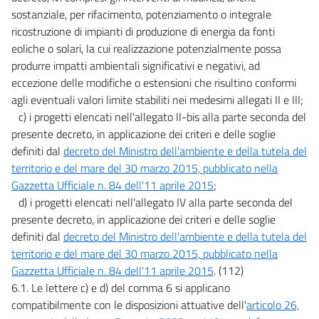
47
sostanziale, per rifacimento, potenziamento o integrale
ricostruzione di impianti di produzione di energia da fonti
48
eoliche o solari, la cui realizzazione potenzialmente possa
49
produrre impatti ambientali significativi e negativi, ad
50
eccezione delle modifiche o estensioni che risultino conformi
agli eventuali valori limite stabiliti nei medesimi allegati II e III;
51
c) i progetti elencati nell'allegato II-bis alla parte seconda del
52
presente decreto, in applicazione dei criteri e delle soglie
PARTE TERZA
definiti dal
decreto del Ministro dell'ambiente e della tutela del
NORME IN MATERIA DI DIFESA DEL SUOLO E LOTTA ALLA
territorio e del mare del 30 marzo 2015, pubblicato nella
DESERTIFICAZIONE, DI TUTELA DELLE ACQUE DALL'INQUINAMENTO E DI
Gazzetta Ufficiale n. 84 dell'11 aprile 2015
;
GESTIONE DELLE RISORSE IDRICHE
SEZIONE I
d) i progetti elencati nell'allegato IV alla parte seconda del
NORME IN MATERIA DI DIFESA DEL SUOLO E LOTTA ALLA
presente decreto, in applicazione dei criteri e delle soglie
DESERTIFICAZIONE
definiti dal
decreto del Ministro dell'ambiente e della tutela del
TITOLO I
PRINCIPI GENERALI E COMPETENZE
territorio e del mare del 30 marzo 2015, pubblicato nella
CAPO I
Gazzetta Ufficiale n. 84 dell'11 aprile 2015
. (112)
PRINCIPI GENERALI
6.1. Le lettere c) e d) del comma 6 si applicano
53
compatibilmente con le disposizioni attuative dell'
articolo 26,
54