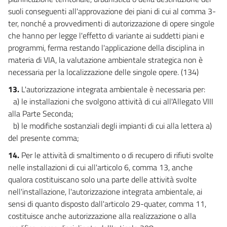
107
suoli conseguenti all'approvazione dei piani di cui al comma 3-
108
ter, nonché a provvedimenti di autorizzazione di opere singole
che hanno per legge l'effetto di variante ai suddetti piani e
CAPO IV
programmi, ferma restando l'applicazione della disciplina in
ULTERIORI MISURE PER LA TUTELA DEI CORPI IDRICI
109
materia di VIA, la valutazione ambientale strategica non è
necessaria per la localizzazione delle singole opere. (134)
110
13.
L'autorizzazione integrata ambientale è necessaria per:
111
a) le installazioni che svolgono attività di cui all'Allegato VIII
112
alla Parte Seconda;
113
b) le modifiche sostanziali degli impianti di cui alla lettera a)
del presente comma;
114
115
14.
Per le attività di smaltimento o di recupero di rifiuti svolte
nelle installazioni di cui all'articolo 6, comma 13, anche
116
qualora costituiscano solo una parte delle attività svolte
TITOLO IV
nell'installazione, l'autorizzazione integrata ambientale, ai
STRUMENTI DI TUTELA
sensi di quanto disposto dall'articolo 29-quater, comma 11,
CAPO I
PIANI DI GESTIONE E PIANI DI TUTELA DELLE ACQUE
costituisce anche autorizzazione alla realizzazione o alla
117