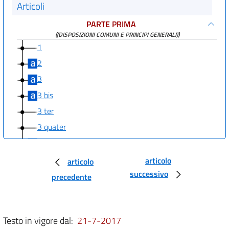
Articoli
PARTE PRIMA
((DISPOSIZIONI COMUNI E PRINCIPI GENERALI))
1
2
3
3 bis
3 ter
3 quater
3 quinquies
3 sexies
articolo
articolo
successivo
3 septies
precedente
((PARTE SECONDA
PROCEDURE PER LA VALUTAZIONE AMBIENTALE STRATEGICA (VAS), PER
LA VALUTAZIONE DELL'IMPATTO AMBIENTALE (VIA) E PER
Testo in vigore dal:
21-7-2017
L'AUTORIZZAZIONE INTEGRATA AMBIENTALE (IPPC)
TITOLO I