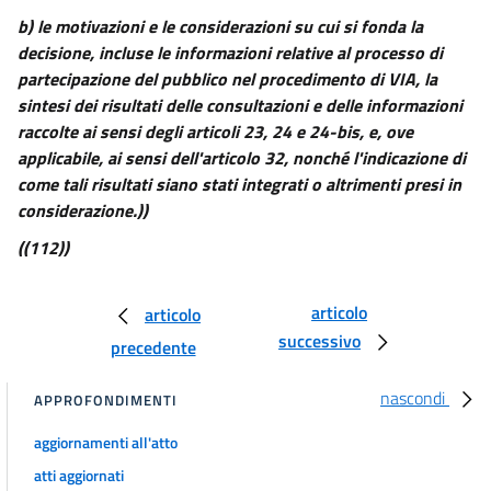
25
b) le motivazioni e le considerazioni su cui si fonda la
26
decisione, incluse le informazioni relative al processo di
partecipazione del pubblico nel procedimento di VIA, la
26 bis
sintesi dei risultati delle consultazioni e delle informazioni
27
raccolte ai sensi degli articoli 23, 24 e 24-bis, e, ove
27 bis
applicabile, ai sensi dell'articolo 32, nonché l'indicazione di
come tali risultati siano stati integrati o altrimenti presi in
27 ter
considerazione.))
28
((112))
29
((TITOLO III-BIS
articolo
articolo
L'AUTORIZZAZIONE INTEGRATA AMBIENTALE))
29 bis
successivo
precedente
29 ter
nascondi
APPROFONDIMENTI
29 quater
29 quinquies
aggiornamenti all'atto
29 sexies
atti aggiornati