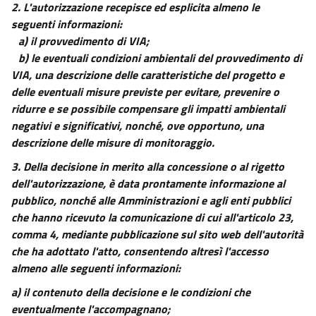
2.
L'autorizzazione recepisce ed esplicita almeno le
13
seguenti informazioni:
14
a) il provvedimento di VIA;
15
b) le eventuali condizioni ambientali del provvedimento di
VIA, una descrizione delle caratteristiche del progetto e
16
delle eventuali misure previste per evitare, prevenire o
17
ridurre e se possibile compensare gli impatti ambientali
18
negativi e significativi, nonché, ove opportuno, una
TITOLO III
descrizione delle misure di monitoraggio.
((LA VALUTAZIONE DI IMPATTO AMBIENTALE))
3. Della decisione in merito alla concessione o al rigetto
19
dell'autorizzazione, è data prontamente informazione al
20
pubblico, nonché alle Amministrazioni e agli enti pubblici
21
che hanno ricevuto la comunicazione di cui all'articolo 23,
comma 4, mediante pubblicazione sul sito web dell'autorità
22
che ha adottato l'atto, consentendo altresì l'accesso
23
almeno alle seguenti informazioni:
24
a) il contenuto della decisione e le condizioni che
24 bis
eventualmente l'accompagnano;