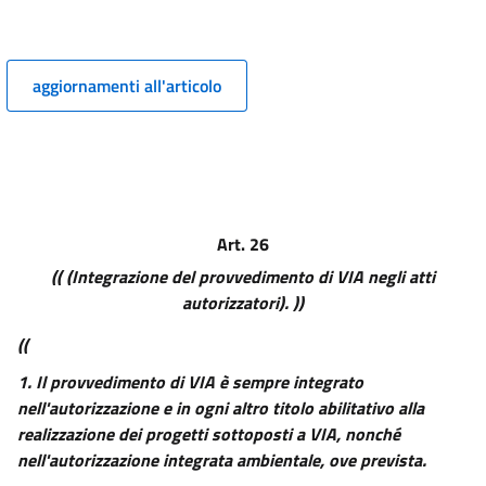
PRINCIPI GENERALI PER LE PROCEDURE DI VIA, DI VAS E PER LA
VALUTAZIONE D'INCIDENZA E L'AUTORIZZAZIONE INTEGRATA AMBIENTALE
(AIA).))
4
aggiornamenti all'articolo
5
6
7
7 bis
Art. 26
8
(( (Integrazione del provvedimento di VIA negli atti
8 bis
autorizzatori). ))
9
((
10
1.
Il provvedimento di VIA è sempre integrato
((TITOLO II
nell'autorizzazione e in ogni altro titolo abilitativo alla
LA VALUTAZIONE AMBIENTALE STRATEGICA))
realizzazione dei progetti sottoposti a VIA, nonché
11
nell'autorizzazione integrata ambientale, ove prevista.
12