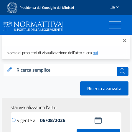
ITA
Presidenza del Consiglio dei Ministri
Normattiva - Il portale del
×
In caso di problemi di visualizzazione dell’atto clicca
qui
Ricerca semplice
cerca
Ricerca avanzata
stai visualizzando l'atto
vigente al