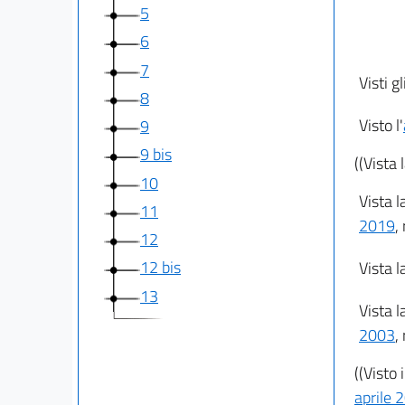
5
6
7
Visti gl
8
Visto l'
9
9 bis
((Vista 
10
Vista l
11
2019
,
12
12 bis
Vista l
13
Vista l
2003
,
((Visto 
aprile 