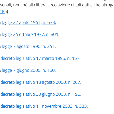
sonali, nonché alla libera circolazione di tali dati e che abrog
CE
;))
a
legge 22 aprile 1941, n. 633
;
a
legge 24 ottobre 1977, n. 801
;
a
legge 7 agosto 1990, n. 241
;
l
decreto legislativo 17 marzo 1995, n. 157
;
a
legge 7 giugno 2000, n. 150
;
l
decreto legislativo 18 agosto 2000, n. 267
;
l
decreto legislativo 30 giugno 2003, n. 196
;
l
decreto legislativo 11 novembre 2003, n. 333
;