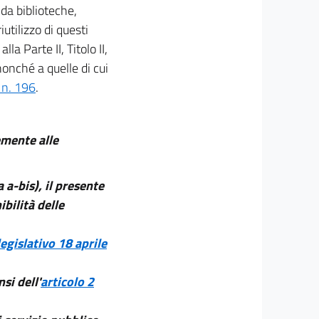
 da biblioteche,
iutilizzo di questi
la Parte II, Titolo II,
nonché a quelle di cui
 n. 196
.
emente alle
 a-bis), il presente
ibilità delle
egislativo 18 aprile
si dell'
articolo 2