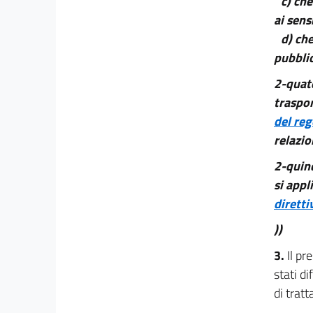
c) che
ai sensi
d) ch
pubblic
2-quat
traspor
del re
relazio
2-quin
si appli
dirett
))
3.
Il pr
stati di
di tratt