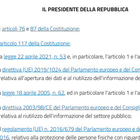
IL PRESIDENTE DELLA REPUBBLICA
i
articoli 76
e
87 della Costituzione
;
articolo 117 della Costituzione
;
la
legge 22 aprile 2021, n. 53
e, in particolare, l'articolo 1 e l'
a
direttiva (UE) 2019/1024 del Parlamento europeo e del Cons
 relativa all'apertura dei dati e al riutilizzo dell'informazione d
a
legge 18 aprile 2005, n. 62
, ed in particolare l'articolo 1 e l'
a
direttiva 2003/98/CE del Parlamento europeo e del Consig
 relativa al riutilizzo dell'informazione del settore pubblico;
il
regolamento (UE) n. 2016/679 del Parlamento europeo e del
2016
, relativo alla protezione delle persone fisiche con riguar