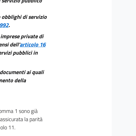
i servizio pubblico
obblighi di servizio
1992
.
e imprese private di
nsi dell'
articolo 16
ervizi pubblici in
i documenti ai quali
imento della
l comma 1 sono già
o assicurata la parità
colo 11.