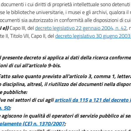
i documenti i cui diritti di proprietà intellettuale sono detenuti
 le biblioteche universitarie, i musei e gli archivi, qualora il r
ocumenti sia autorizzato in conformità alle disposizioni di cui al
I e))
Capo III, del
decreto legislativo 22 gennaio 2004, n. 42
, 
te II, Titolo VII, Capo II, del
decreto legislativo 30 giugno 2003
Il presente decreto si applica ai dati della ricerca conform
oni di cui all'articolo 9-bis.
atto salvo quanto previsto all'articolo 3, comma 1, lettera
 disciplina, altresì, il riutilizzo dei documenti nella dispon
e pubbliche:
ive nei settori di cui agli
articoli da 115
a 121 del decreto l
. 50
;
 agiscono in qualità di operatori di servizio pubblico ai sen
golamento (CE) n. 1370/2007
;