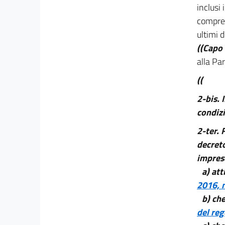
inclusi 
comprese
ultimi d
((Capo 
alla Par
((
2-bis.
condizi
2-ter.
F
decreto
impres
a) att
2016, n
b) che
del re