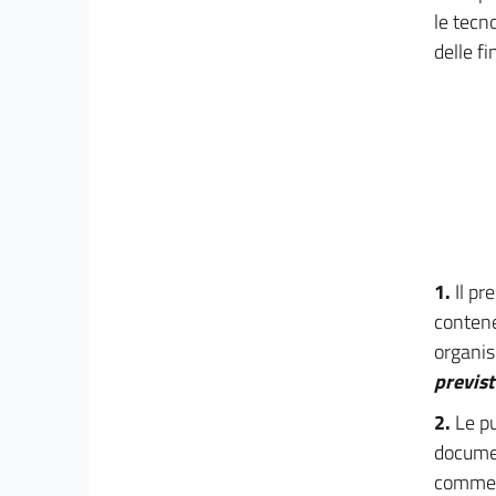
le tecno
delle f
1.
Il pr
contene
organis
previst
2.
Le pu
document
commerc