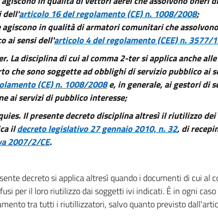
 agiscono in qualità di vettori aerei che assolvono oneri d
 dell'
articolo 16 del regolamento (CE) n. 1008/2008
;
e agiscono in qualità di armatori comunitari che assolvono 
o ai sensi dell'
articolo 4 del regolamento (CEE) n. 3577/
er.
La disciplina di cui al comma 2-ter si applica anche all
to che sono soggette ad obblighi di servizio pubblico ai se
golamento (CE) n. 1008/2008
e, in generale, ai gestori di s
ne ai servizi di pubblico interesse;
quies.
Il presente decreto disciplina altresì il riutilizzo de
ca il
decreto legislativo 27 gennaio 2010, n. 32
, di recep
iva 2007/2/CE
.
esente decreto si applica altresì quando i documenti di cui a
ffusi per il loro riutilizzo dai soggetti ivi indicati. È in ogni cas
amento tra tutti i riutillizzatori, salvo quanto previsto dall'arti