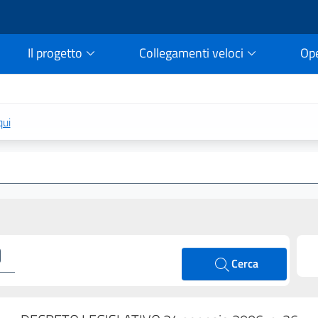
Il progetto
Collegamenti veloci
Op
rtale della legge vigent
qui
Cerca