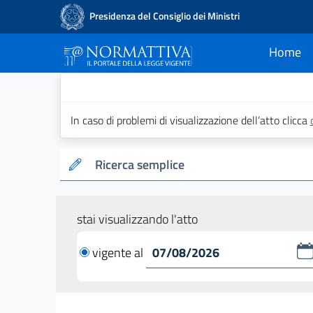
Presidenza del Consiglio dei Ministri
Home
current
Normattiva - Il po
In caso di problemi di visualizzazione dell’atto clicca
Ricerca semplice
stai visualizzando l'atto
vigente al