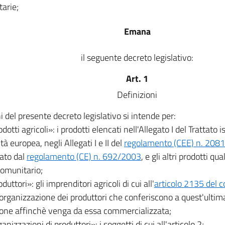
arie;
Emana
il seguente decreto legislativo:
Art. 1
Definizioni
ni del presente decreto legislativo si intende per:
odotti agricoli»: i prodotti elencati nell'Allegato I del Trattato i
à europea, negli Allegati I e II del
regolamento (CEE) n. 208
ato dal
regolamento (CE) n. 692/2003
, e gli altri prodotti qua
 comunitario;
duttori»: gli imprenditori agricoli di cui all'
articolo 2135 del co
organizzazione dei produttori che conferiscono a quest'ultima
one affinchè venga da essa commercializzata;
ganizzazioni di produttori»: i soggetti di cui all'articolo 2;