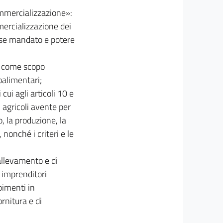
ommercializzazione»:
mercializzazione dei
esse mandato e potere
 ha come scopo
roalimentari;
cui agli articoli 10 e
ti agricoli avente per
, la produzione, la
nonché i criteri e le
 allevamento e di
a imprenditori
pimenti in
rnitura e di