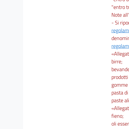
"entro t
Note all'
- Si ripo
regolam
denomina
regolam
«Allegato
birre;
bevande 
prodotti
gomme e
pasta di
paste al
«Allegato
fieno;
oli essen