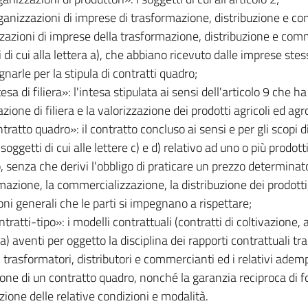
ganizzazioni di imprese di trasformazione, distribuzione e c
zazioni di imprese della trasformazione, distribuzione e com
i di cui alla lettera a), che abbiano ricevuto dalle imprese st
gnarle per la stipula di contratti quadro;
tesa di filiera»: l'intesa stipulata ai sensi dell'articolo 9 che
azione di filiera e la valorizzazione dei prodotti agricoli ed ag
ntratto quadro»: il contratto concluso ai sensi e per gli scopi di 
 soggetti di cui alle lettere c) e d) relativo ad uno o più prodot
, senza che derivi l'obbligo di praticare un prezzo determinato
mazione, la commercializzazione, la distribuzione dei prodotti, 
oni generali che le parti si impegnano a rispettare;
ntratti-tipo»: i modelli contrattuali (contratti di coltivazione,
a) aventi per oggetto la disciplina dei rapporti contrattuali tr
i, trasformatori, distributori e commercianti ed i relativi adem
one di un contratto quadro, nonché la garanzia reciproca di fo
zione delle relative condizioni e modalità.