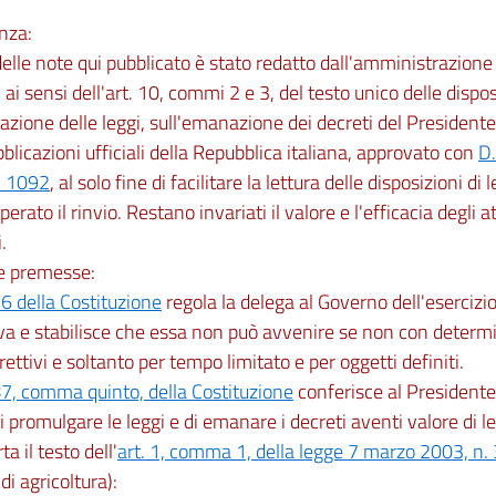
nza:
 delle note qui pubblicato è stato redatto dall'amministrazio
 ai sensi dell'art. 10, commi 2 e 3, del testo unico delle dispos
zione delle leggi, sull'emanazione dei decreti del Presidente
bblicazioni ufficiali della Repubblica italiana, approvato con
D.
. 1092
, al solo fine di facilitare la lettura delle disposizioni di
perato il rinvio. Restano invariati il valore e l'efficacia degli at
.
le premesse:
76 della Costituzione
regola la delega al Governo dell'esercizi
iva e stabilisce che essa non può avvenire se non con determi
irettivi e soltanto per tempo limitato e per oggetti definiti.
87, comma quinto, della Costituzione
conferisce al Presidente 
i promulgare le leggi e di emanare i decreti aventi valore di l
rta il testo dell'
art. 1, comma 1, della legge 7 marzo 2003, n.
di agricoltura):