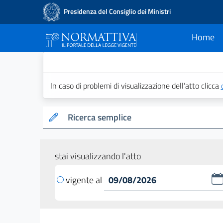
Presidenza del Consiglio dei Ministri
Home
current
Normattiva - Il po
In caso di problemi di visualizzazione dell’atto clicca
Ricerca semplice
stai visualizzando l'atto
vigente al