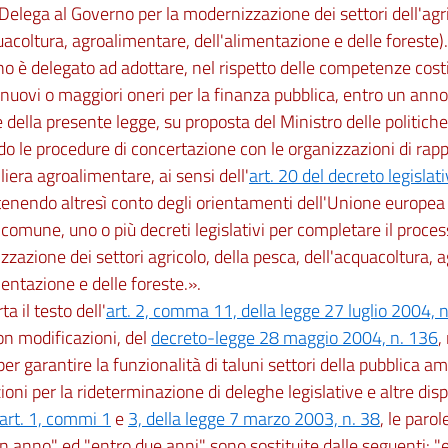
(Delega al Governo per la modernizzazione dei settori dell'agri
uacoltura, agroalimentare, dell'alimentazione e delle foreste).
no è delegato ad adottare, nel rispetto delle competenze costi
nuovi o maggiori oneri per la finanza pubblica, entro un anno 
e della presente legge, su proposta del Ministro delle politiche 
o le procedure di concertazione con le organizzazioni di rap
iliera agroalimentare, ai sensi dell'
art. 20 del decreto legisla
 tenendo altresì conto degli orientamenti dell'Unione europea i
 comune, uno o più decreti legislativi per completare il proces
zazione dei settori agricolo, della pesca, dell'acquacoltura, 
mentazione e delle foreste.».
rta il testo dell'
art. 2, comma 11, della legge 27 luglio 2004, 
on modificazioni, del
decreto-legge 28 maggio 2004, n. 136
,
per garantire la funzionalità di taluni settori della pubblica a
ioni per la rideterminazione di deleghe legislative e altre dis
art. 1, commi 1
e
3, della legge 7 marzo 2003, n. 38
, le paro
n anno" ed "entro due anni" sono sostituite dalle seguenti: "