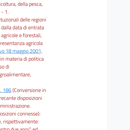
coltura, della pesca,
 - 1.
tuzionali delle regioni
dalla data di entrata
agricole e forestali,
presentanza agricola
tivo 18 maggio 2001,
n materia di politica
so di
agroalimentare,
n. 186
(Conversione in
 recante disposizioni
mministrazione.
posizioni connesse):
le, rispettivamente:
entro due anni" ed