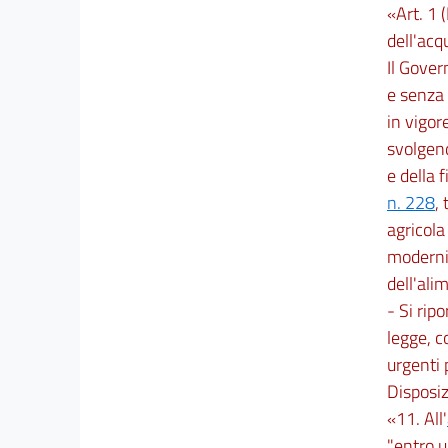
«Art. 1 
dell'acq
Il Gover
e senza 
in vigor
svolgend
e della f
n. 228
,
agricola
moderniz
dell'ali
- Si ripo
legge, c
urgenti 
Disposiz
«11. All'
"entro u