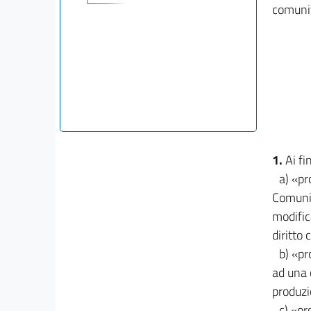
comunit
1.
Ai fi
a) «pr
Comunit
modific
diritto
b) «pro
ad una 
produzi
c) «or