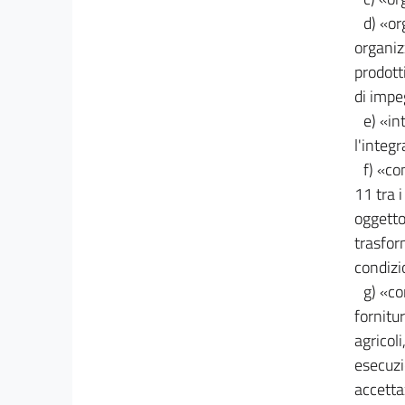
d) «or
organiz
prodott
di impe
e) «in
l'integr
f) «co
11 tra i
oggetto
trasfor
condizi
g) «co
fornitur
agricol
esecuzi
accetta