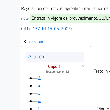
Regolazioni dei mercati agroalimentari, a norma d
Entrata in vigore del provvedimento: 30/
note:
(GU n.137 del 15-06-2005)
nascondi
Articoli
Capo I
Testo in 
Soggetti economici
1
2
3
4
5
Visti gl