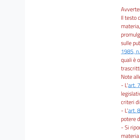
Avverte
Il testo
materia,
promulga
sulle pu
1985, n
quali è o
trascritti
Note al
- L'
art. 
legislat
criteri d
- L'
art. 
potere d
- Si ripo
materia 