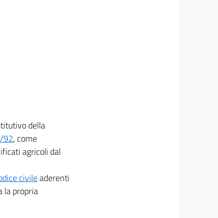
stitutivo della
1/92
, come
lificati agricoli dal
dice civile
aderenti
 la propria