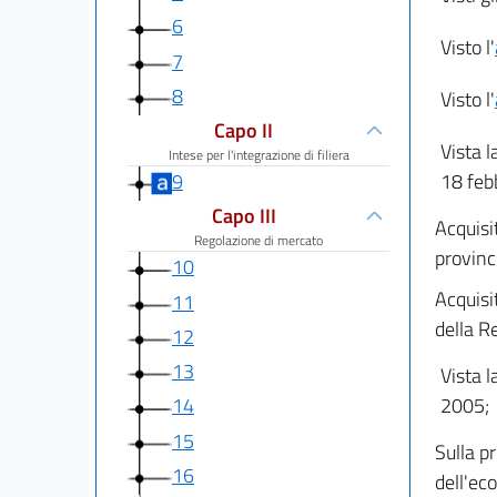
6
Visto l'
7
8
Visto l'
Capo II
Vista l
Intese per l'integrazione di filiera
18 feb
9
Capo III
Acquisi
Regolazione di mercato
provinc
10
Acquisi
11
della R
12
13
Vista l
2005;
14
15
Sulla pr
16
dell'eco