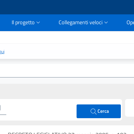
Il progetto
Collegamenti veloci
Op
rtale della legge vigent
qui
Cerca