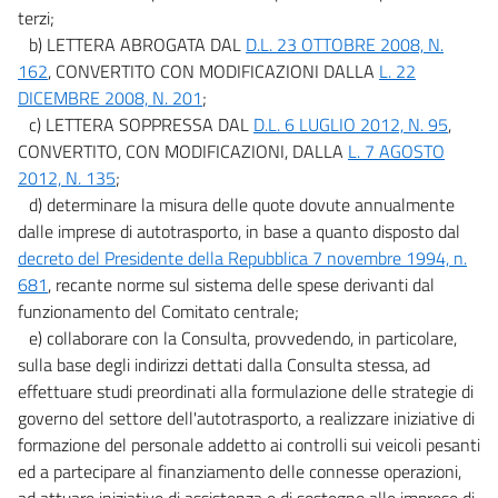
terzi;
b) LETTERA ABROGATA DAL
D.L. 23 OTTOBRE 2008, N.
162
, CONVERTITO CON MODIFICAZIONI DALLA
L. 22
DICEMBRE 2008, N. 201
;
c) LETTERA SOPPRESSA DAL
D.L. 6 LUGLIO 2012, N. 95
,
CONVERTITO, CON MODIFICAZIONI, DALLA
L. 7 AGOSTO
2012, N. 135
;
d) determinare la misura delle quote dovute annualmente
dalle imprese di autotrasporto, in base a quanto disposto dal
decreto del Presidente della Repubblica 7 novembre 1994, n.
681
, recante norme sul sistema delle spese derivanti dal
funzionamento del Comitato centrale;
e) collaborare con la Consulta, provvedendo, in particolare,
sulla base degli indirizzi dettati dalla Consulta stessa, ad
effettuare studi preordinati alla formulazione delle strategie di
governo del settore dell'autotrasporto, a realizzare iniziative di
formazione del personale addetto ai controlli sui veicoli pesanti
ed a partecipare al finanziamento delle connesse operazioni,
ad attuare iniziative di assistenza e di sostegno alle imprese di