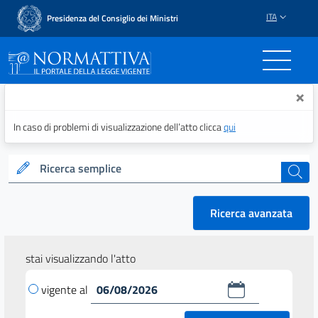
ITA
Presidenza del Consiglio dei Ministri
Normattiva - Il portale del
×
In caso di problemi di visualizzazione dell’atto clicca
qui
Ricerca semplice
cerca
Ricerca avanzata
stai visualizzando l'atto
vigente al