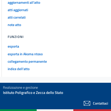
aggiornamenti all'atto
atti aggiornati
atti correlati
note atto
FUNZIONI
esporta
esporta in Akoma ntoso
collegamento permanente
indice dell'atto
Realizzazione e gestione
Istituto Poligrafico e Zecca dello Stato
Contattaci