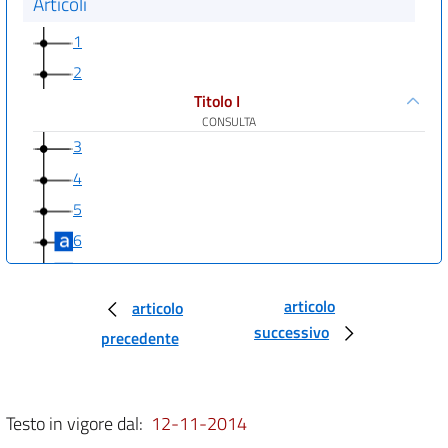
Articoli
1
2
Titolo I
CONSULTA
3
4
5
6
7
8
articolo
articolo
Titolo II
successivo
precedente
COMITATO CENTRALE
9
10
Testo in vigore dal:
12-11-2014
11