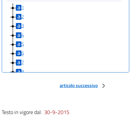
1
2
3
4
5
6
7
8
9
articolo successivo
10
11
12
Testo in vigore dal:
30-9-2015
13
14