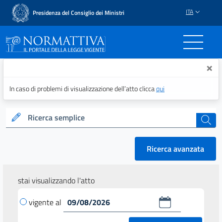
ITA
Presidenza del Consiglio dei Ministri
Normattiva - Il portale del
×
In caso di problemi di visualizzazione dell’atto clicca
qui
Ricerca semplice
cerca
Ricerca avanzata
stai visualizzando l'atto
vigente al