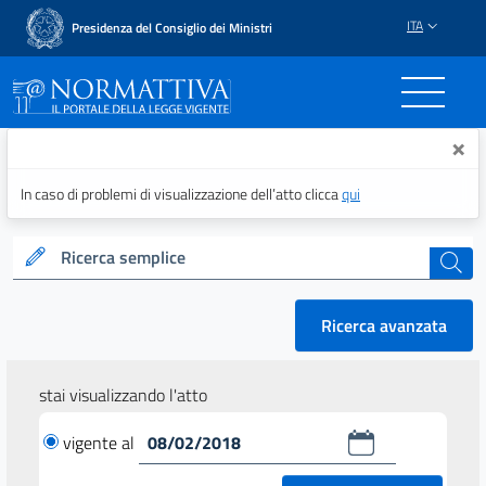
ITA
Presidenza del Consiglio dei Ministri
Normattiva - Il portale del
×
In caso di problemi di visualizzazione dell’atto clicca
qui
Ricerca semplice
cerca
Ricerca avanzata
stai visualizzando l'atto
vigente al