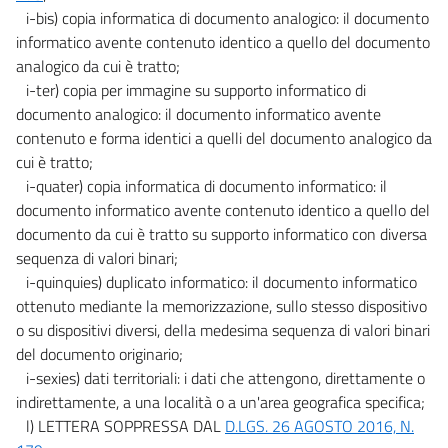
i-bis) copia informatica di documento analogico: il documento
Sezione II
informatico avente contenuto identico a quello del documento
Fruibilità dei dati
58
analogico da cui è tratto;
i-ter) copia per immagine su supporto informatico di
59
documento analogico: il documento informatico avente
60
contenuto e forma identici a quelli del documento analogico da
61
cui è tratto;
i-quater) copia informatica di documento informatico: il
62
documento informatico avente contenuto identico a quello del
62 bis
documento da cui è tratto su supporto informatico con diversa
62 ter
sequenza di valori binari;
i-quinquies) duplicato informatico: il documento informatico
62 quater
ottenuto mediante la memorizzazione, sullo stesso dispositivo
62 quinquies
o su dispositivi diversi, della medesima sequenza di valori binari
62 sexies
del documento originario;
Sezione III
i-sexies) dati territoriali: i dati che attengono, direttamente o
((Identità digitali, istanze e servizi on-line))
indirettamente, a una località o a un'area geografica specifica;
63
l) LETTERA SOPPRESSA DAL
D.LGS. 26 AGOSTO 2016, N.