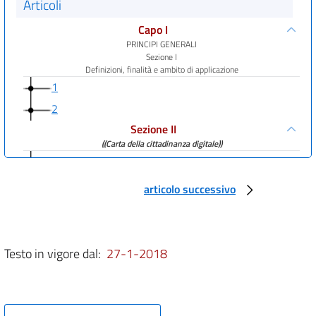
Articoli
Capo I
PRINCIPI GENERALI
Sezione I
Definizioni, finalità e ambito di applicazione
1
2
Sezione II
((Carta della cittadinanza digitale))
3
3 bis
articolo successivo
3 ter
4
5
Testo in vigore dal:
27-1-2018
5 bis
6
6 bis