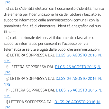
179
;
DATI DELLE PUBBLICHE AMMINISTRAZIONI
((, IDENTITÀ DIGITALI, ISTANZE E
c) carta d'identità elettronica: il documento d'identità munito
SERVIZI ON-LINE))
Sezione I
di elementi per l'identificazione fisica del titolare rilasciato su
Dati delle pubbliche amministrazioni
supporto informatico dalle amministrazioni comunali con la
50
prevalente finalità di dimostrare l'identità anagrafica del suo
50 bis
titolare;
d) carta nazionale dei servizi: il documento rilasciato su
50 ter
supporto informatico per consentire l'accesso per via
50 quater
telematica ai servizi erogati dalle pubbliche amministrazioni;
51
e) LETTERA SOPPRESSA DAL
D.LGS. 26 AGOSTO 2016, N.
179
;
52
f) LETTERA SOPPRESSA DAL
D.LGS. 26 AGOSTO 2016, N.
53
179
;
54
g) LETTERA SOPPRESSA DAL
D.LGS. 26 AGOSTO 2016, N.
55
179
;
h) LETTERA SOPPRESSA DAL
D.LGS. 26 AGOSTO 2016, N.
56
179
;
57
i) LETTERA SOPPRESSA DAL
D.LGS. 26 AGOSTO 2016, N.
57 bis
179
;