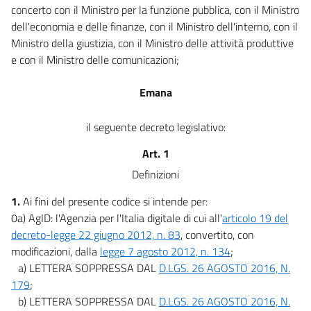
concerto con il Ministro per la funzione pubblica, con il Ministro
40 ter
dell'economia e delle finanze, con il Ministro dell'interno, con il
((Sezione II
Ministro della giustizia, con il Ministro delle attività produttive
Gestione e conservazione dei documenti))
e con il Ministro delle comunicazioni;
41
42
Emana
43
il seguente decreto legislativo:
44
44 bis
Art. 1
Capo IV
Definizioni
TRASMISSIONE INFORMATICA DEI DOCUMENTI
1.
Ai fini del presente codice si intende per:
45
0a) AgID: l'Agenzia per l'Italia digitale di cui all'
articolo 19 del
46
decreto-legge 22 giugno 2012, n. 83
, convertito, con
47
modificazioni, dalla
legge 7 agosto 2012, n. 134
;
48
a) LETTERA SOPPRESSA DAL
D.LGS. 26 AGOSTO 2016, N.
179
;
49
b) LETTERA SOPPRESSA DAL
D.LGS. 26 AGOSTO 2016, N.
Capo V