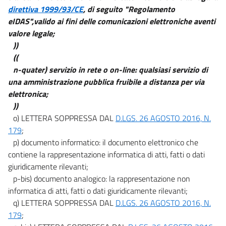
direttiva 1999/93/CE
, di seguito "Regolamento
84
eIDAS",valido ai fini delle comunicazioni elettroniche aventi
85
valore legale;
))
86
((
87
n-quater) servizio in rete o on-line: qualsiasi servizio di
((Capo IX))
una amministrazione pubblica fruibile a distanza per via
DISPOSIZIONI TRANSITORIE FINALI E ABROGAZIONI
elettronica;
88
))
89
o) LETTERA SOPPRESSA DAL
D.LGS. 26 AGOSTO 2016, N.
179
;
90
p) documento informatico: il documento elettronico che
91
contiene la rappresentazione informatica di atti, fatti o dati
92
giuridicamente rilevanti;
p-bis) documento analogico: la rappresentazione non
informatica di atti, fatti o dati giuridicamente rilevanti;
q) LETTERA SOPPRESSA DAL
D.LGS. 26 AGOSTO 2016, N.
179
;