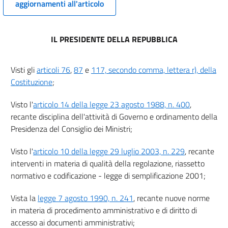
aggiornamenti all'articolo
6 ter
6 quater
IL PRESIDENTE DELLA REPUBBLICA
6 quinquies
7
Visti gli
articoli 76
,
87
e
117, secondo comma, lettera r), della
8
Costituzione
;
8 bis
Visto l'
articolo 14 della legge 23 agosto 1988, n. 400
,
9
recante disciplina dell'attività di Governo e ordinamento della
10
Presidenza del Consiglio dei Ministri;
11
Visto l'
articolo 10 della legge 29 luglio 2003, n. 229
, recante
Sezione III
interventi in materia di qualità della regolazione, riassetto
Organizzazione delle pubbliche amministrazioni Rapporti fra Stato, Regioni e
normativo e codificazione - legge di semplificazione 2001;
autonomie locali
12
Vista la
legge 7 agosto 1990, n. 241
, recante nuove norme
13
in materia di procedimento amministrativo e di diritto di
13 bis
accesso ai documenti amministrativi;