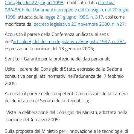
Consiglio, del 22 giugno 1998
, modificata dalla
direttiva
32 bis
98/48/CE del Parlamento europeo e del Consiglio, del 20 luglio
33
1998
, attuata dalla
legge 21 giugno 1986, n. 317
, così come
34
modificata dal
decreto legislativo 23 novembre 2000, n. 427
;
35
Acquisito il parere della Conferenza unificata, ai sensi
36
dell'
articolo 8, del decreto legislativo 28 agosto 1997, n. 281
,
espresso nella riunione del 13 gennaio 2005;
37
Sentito il Garante per la protezione dei dati personali;
Sezione III
((Trasferimenti di fondi, libri e scritture))
Udito il parere del Consiglio di Stato, espresso dalla Sezione
38
consultiva per gli atti normativi nell'adunanza del 7 febbraio
39
2005;
Capo III
Acquisito il parere delle competenti Commissioni della Camera
((GESTIONE, CONSERVAZIONE E ACCESSIBILITÀ DEI DOCUMENTI E
dei deputati e del Senato della Repubblica;
FASCICOLI INFORMATICI))
((Sezione I
Vista la deliberazione del Consiglio dei Ministri, adottata nella
Documenti della pubblica amministrazione))
riunione del 4 marzo 2005;
40
40 bis
Sulla proposta del Ministro per l'innovazione e le tecnologie, di