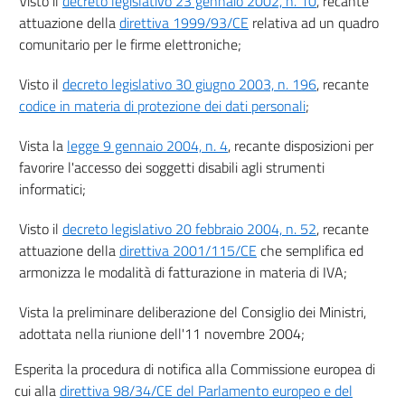
Visto il
decreto legislativo 23 gennaio 2002, n. 10
, recante
23
attuazione della
direttiva 1999/93/CE
relativa ad un quadro
23 bis
comunitario per le firme elettroniche;
23 ter
Visto il
decreto legislativo 30 giugno 2003, n. 196
, recante
23 quater
codice in materia di protezione dei dati personali
;
Sezione II
((Firme elettroniche, certificati e prestatori di servizi fiduciari))
Vista la
legge 9 gennaio 2004, n. 4
, recante disposizioni per
24
favorire l'accesso dei soggetti disabili agli strumenti
informatici;
25
26
Visto il
decreto legislativo 20 febbraio 2004, n. 52
, recante
27
attuazione della
direttiva 2001/115/CE
che semplifica ed
armonizza le modalità di fatturazione in materia di IVA;
28
29
Vista la preliminare deliberazione del Consiglio dei Ministri,
30
adottata nella riunione dell'11 novembre 2004;
31
Esperita la procedura di notifica alla Commissione europea di
32
cui alla
direttiva 98/34/CE del Parlamento europeo e del