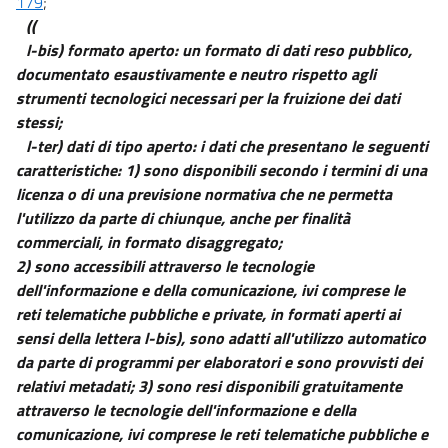
179
;
64
((
64 bis
l-bis) formato aperto: un formato di dati reso pubblico,
64 ter
documentato esaustivamente e neutro rispetto agli
64 quater
strumenti tecnologici necessari per la fruizione dei dati
stessi;
65
l-ter) dati di tipo aperto: i dati che presentano le seguenti
((...))
caratteristiche: 1) sono disponibili secondo i termini di una
66
licenza o di una previsione normativa che ne permetta
Capo VI
l'utilizzo da parte di chiunque, anche per finalità
SVILUPPO, ACQUISIZIONE E RIUSO DI SISTEMI INFORMATICI NELLE
commerciali, in formato disaggregato;
PUBBLICHE AMMINISTRAZIONI
2) sono accessibili attraverso le tecnologie
67
dell'informazione e della comunicazione, ivi comprese le
68
reti telematiche pubbliche e private, in formati aperti ai
sensi della lettera l-bis), sono adatti all'utilizzo automatico
69
da parte di programmi per elaboratori e sono provvisti dei
70
relativi metadati; 3) sono resi disponibili gratuitamente
Capo VII
attraverso le tecnologie dell'informazione e della
REGOLE TECNICHE
comunicazione, ivi comprese le reti telematiche pubbliche e
71