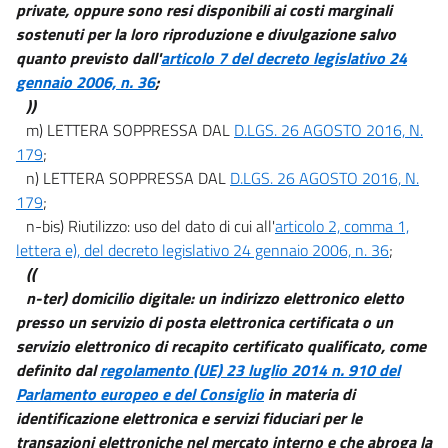
private, oppure sono resi disponibili ai costi marginali
Capo VIII
sostenuti per la loro riproduzione e divulgazione salvo
((SISTEMA PUBBLICO DI CONNETTIVITÀ))
quanto previsto dall'
articolo 7 del decreto legislativo 24
72
gennaio 2006, n. 36
;
73
))
m) LETTERA SOPPRESSA DAL
D.LGS. 26 AGOSTO 2016, N.
74
179
;
75
n) LETTERA SOPPRESSA DAL
D.LGS. 26 AGOSTO 2016, N.
76
179
;
n-bis) Riutilizzo: uso del dato di cui all'
articolo 2, comma 1,
76 bis
lettera e), del decreto legislativo 24 gennaio 2006, n. 36
;
77
((
78
n-ter) domicilio digitale: un indirizzo elettronico eletto
79
presso un servizio di posta elettronica certificata o un
servizio elettronico di recapito certificato qualificato, come
80
definito dal
regolamento (UE) 23 luglio 2014 n. 910 del
81
Parlamento europeo e del Consiglio
in materia di
82
identificazione elettronica e servizi fiduciari per le
transazioni elettroniche nel mercato interno e che abroga la
83