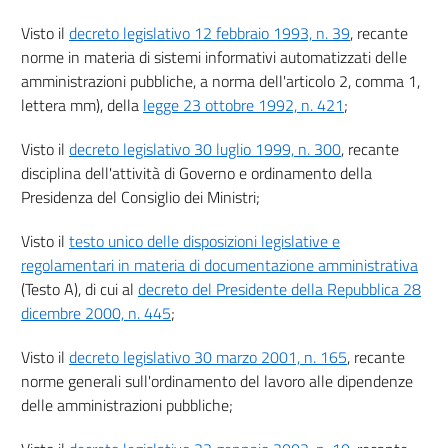
14
Visto il
decreto legislativo 12 febbraio 1993, n. 39
, recante
14 bis
norme in materia di sistemi informativi automatizzati delle
15
amministrazioni pubbliche, a norma dell'articolo 2, comma 1,
lettera mm), della
legge 23 ottobre 1992, n. 421
;
16
17
Visto il
decreto legislativo 30 luglio 1999, n. 300
, recante
disciplina dell'attività di Governo e ordinamento della
18
Presidenza del Consiglio dei Ministri;
18 bis
19
Visto il
testo unico delle disposizioni legislative e
regolamentari in materia di documentazione amministrativa
Capo II
(Testo A), di cui al
decreto del Presidente della Repubblica 28
((DOCUMENTO INFORMATICO, FIRME
ELETTRONICHE, SERVIZI FIDUCIARI E TRASFERIMENTI DI FONDI))
dicembre 2000, n. 445
;
Sezione I
Documento informatico
Visto il
decreto legislativo 30 marzo 2001, n. 165
, recante
20
norme generali sull'ordinamento del lavoro alle dipendenze
21
delle amministrazioni pubbliche;
22