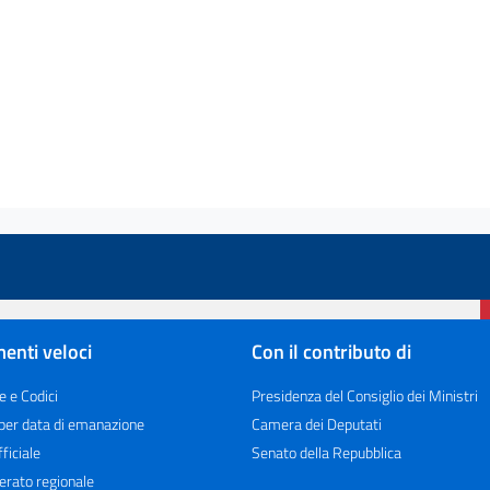
enti veloci
Con il contributo di
e e Codici
Presidenza del Consiglio dei Ministri
 per data di emanazione
Camera dei Deputati
ficiale
Senato della Repubblica
erato regionale