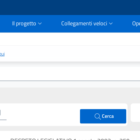
Il progetto
Collegamenti veloci
Op
rtale della legge vigent
qui
Cerca