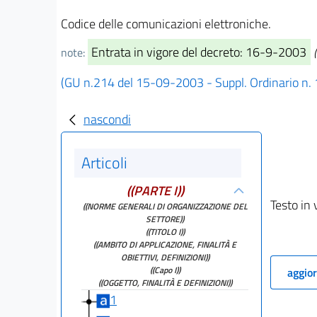
Codice delle comunicazioni elettroniche.
Entrata in vigore del decreto: 16-9-2003
note:
(GU n.214 del 15-09-2003 - Suppl. Ordinario n.
nascondi
Articoli
((PARTE I))
Testo in 
((NORME GENERALI DI ORGANIZZAZIONE DEL
SETTORE))
((TITOLO I))
((AMBITO DI APPLICAZIONE, FINALITÀ E
OBIETTIVI, DEFINIZIONI))
((Capo I))
aggior
((OGGETTO, FINALITÀ E DEFINIZIONI))
1