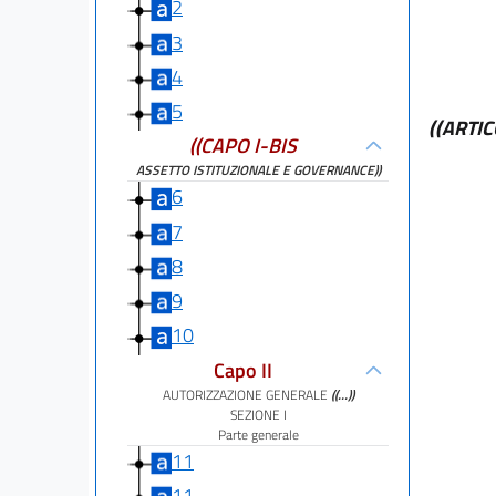
2
3
4
5
((ARTI
((CAPO I-BIS
ASSETTO ISTITUZIONALE E GOVERNANCE))
6
7
8
9
10
Capo II
AUTORIZZAZIONE GENERALE
((...))
SEZIONE I
Parte generale
11
11