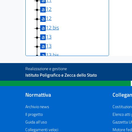
12
12
12 bis
13
13
13 bis
14
Realizzazione e gestione
14 bis
Istituto Poligrafico e Zecca dello Stato
14 ter
((SEZIONE II))
Normattiva
Collegam
Diritti e obblighi derivanti dall'autorizzazione
generale
Archivio news
Costituzion
15
Il progetto
Elenco atti
16
Guida all'uso
Gazzetta Uf
16 bis
Collegamenti veloci
Motore fed