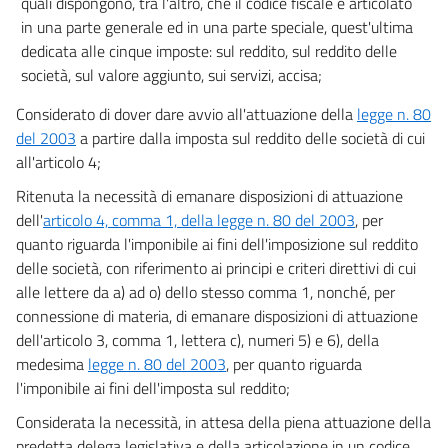
quali dispongono, tra l'altro, che il codice fiscale è articolato
in una parte generale ed in una parte speciale, quest'ultima
dedicata alle cinque imposte: sul reddito, sul reddito delle
società, sul valore aggiunto, sui servizi, accisa;
Considerato di dover dare avvio all'attuazione della
legge n. 80
del 2003
a partire dalla imposta sul reddito delle società di cui
all'articolo 4;
Ritenuta la necessità di emanare disposizioni di attuazione
dell'
articolo 4, comma 1, della legge n. 80 del 2003
, per
quanto riguarda l'imponibile ai fini dell'imposizione sul reddito
delle società, con riferimento ai principi e criteri direttivi di cui
alle lettere da a) ad o) dello stesso comma 1, nonché, per
connessione di materia, di emanare disposizioni di attuazione
dell'articolo 3, comma 1, lettera c), numeri 5) e 6), della
medesima
legge n. 80 del 2003
, per quanto riguarda
l'imponibile ai fini dell'imposta sul reddito;
Considerata la necessità, in attesa della piena attuazione della
predetta delega legislativa e della articolazione in un codice