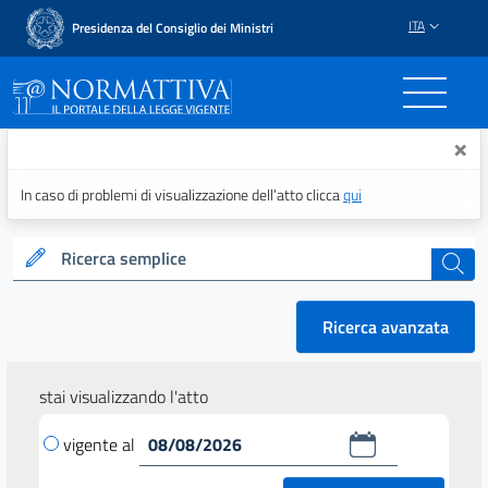
ITA
Presidenza del Consiglio dei Ministri
Normattiva - Il portale del
×
In caso di problemi di visualizzazione dell’atto clicca
qui
Ricerca semplice
cerca
Ricerca avanzata
stai visualizzando l'atto
vigente al