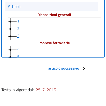
Articoli
Disposizioni generali
1
2
3
Imprese ferroviarie
4
5
6
articolo successivo
7
8
9
Testo in vigore dal:
25-7-2015
10
Gestore dell'infrastruttura