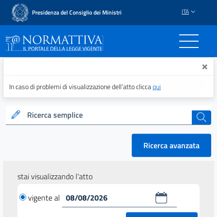
ITA
Presidenza del Consiglio dei Ministri
Normattiva - Il portale del
×
In caso di problemi di visualizzazione dell’atto clicca
qui
Ricerca semplice
cerca
Ricerca avanzata
stai visualizzando l'atto
vigente al