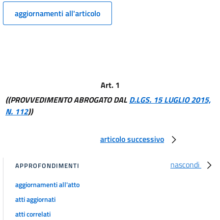
11
aggiornamenti all'articolo
12
13
14
15
Diritti e canoni
Art. 1
16
((PROVVEDIMENTO ABROGATO DAL
D.LGS. 15 LUGLIO 2015,
17
N. 112
))
18
19
articolo successivo
20
nascondi
APPROFONDIMENTI
21
Assegnazione della capacità di infrastruttura
aggiornamenti all'atto
22
atti aggiornati
23
atti correlati