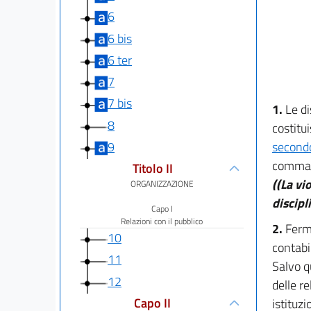
6
6 bis
6 ter
7
7 bis
1.
Le di
8
costitu
9
secondo
comma 2
Titolo II
((La vi
ORGANIZZAZIONE
discipl
Capo I
Relazioni con il pubblico
2.
Ferma
10
contabil
11
Salvo q
12
delle re
Capo II
istituz