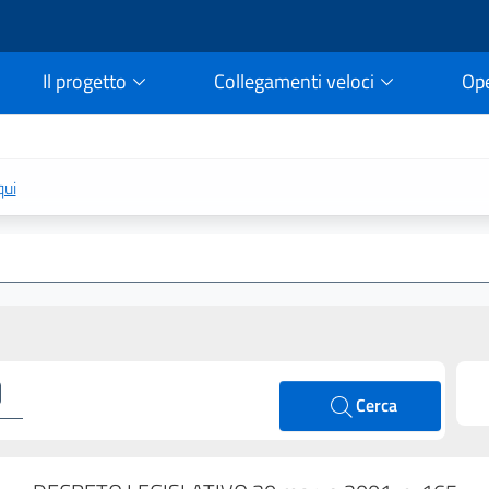
Il progetto
Collegamenti veloci
Op
rtale della legge vigent
qui
Cerca