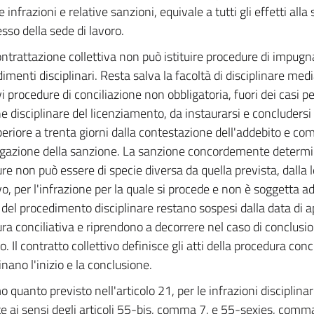
 infrazioni e relative sanzioni, equivale a tutti gli effetti alla
esso della sede di lavoro.
ntrattazione collettiva non può istituire procedure di impugn
imenti disciplinari. Resta salva la facoltà di disciplinare medi
vi procedure di conciliazione non obbligatoria, fuori dei casi per
e disciplinare del licenziamento, da instaurarsi e concluders
eriore a trenta giorni dalla contestazione dell'addebito e c
rogazione della sanzione. La sanzione concordemente determinat
re non può essere di specie diversa da quella prevista, dalla 
ivo, per l'infrazione per la quale si procede e non è soggetta 
 del procedimento disciplinare restano sospesi dalla data di a
ra conciliativa e riprendono a decorrere nel caso di conclusi
. Il contratto collettivo definisce gli atti della procedura conc
nano l'inizio e la conclusione.
 quanto previsto nell'articolo 21, per le infrazioni disciplinari 
te ai sensi degli articoli 55-bis, comma 7, e 55-sexies, comma