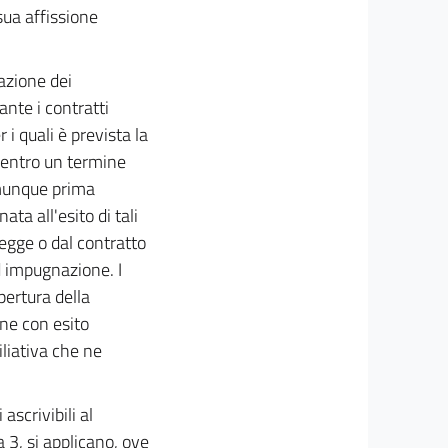
 sua affissione
azione dei
ante i contratti
 i quali è prevista la
i entro un termine
omunque prima
a all'esito di tali
legge o dal contratto
ad impugnazione. I
pertura della
one con esito
iliativa che ne
ascrivibili al
 3, si applicano, ove