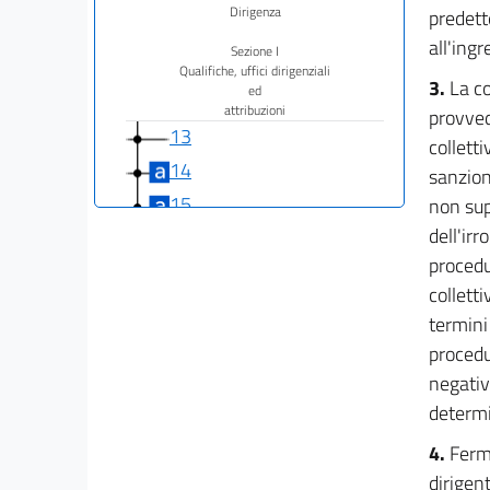
Dirigenza
predette
all'ingr
Sezione I
Qualifiche, uffici dirigenziali
3.
La co
ed
attribuzioni
provved
13
colletti
14
sanzion
15
non sup
dell'ir
16
procedu
17
collett
17 bis
termini
18
procedu
19
negativo
20
determi
21
4.
Fermo
22
dirigen