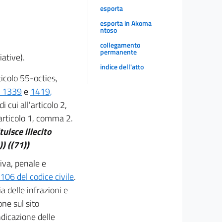
esporta
esporta in Akoma
ntoso
collegamento
permanente
iative).
indice dell'atto
ticolo 55-octies,
li 1339
e
1419,
i cui all'articolo 2,
articolo 1, comma 2.
uisce illecito
))
((71))
tiva, penale e
2106 del codice civile
.
a delle infrazioni e
one sul sito
ndicazione delle