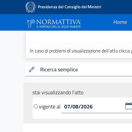
Presidenza del Consiglio dei Ministri
Home
current
Normattiva - Il po
In caso di problemi di visualizzazione dell’atto clicca
Ricerca semplice
stai visualizzando l'atto
vigente al