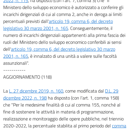
2022, n. 115
, ha disposto (con l'art. 7, comma 3) che "Il
Ministero dello sviluppo economico è autorizzato a conferire gli
incarichi dirigenziali di cui al comma 2, anche in deroga ai limiti
percentuali previsti dall'
articolo 19, comma 6, del decreto
legislativo 30 marzo 2001, n. 165
. Conseguentemente, il
numero di incarichi dirigenziali appartenenti alla prima fascia dei
ruoli del Ministero dello sviluppo economico conferibili ai sensi
dell'
articolo 19, comma 6, del decreto legislativo 30 marzo
2001, n. 165
, è innalzato di una unità a valere sulle facoltà
assunzionali".
-----------
AGGIORNAMENTO (118)
La
L. 27 dicembre 2019, n. 160
, come modificata dal
D.L. 29
dicembre 2022, n. 198
ha disposto (con l'art. 1, comma 158)
che "Per le medesime finalità di cui al comma 155, nonché al
fine di sostenere le attività in materia di programmazione,
realizzazione e monitoraggio delle opere pubbliche, nel triennio
2020-2022, la percentuale stabilita al primo periodo del
comma