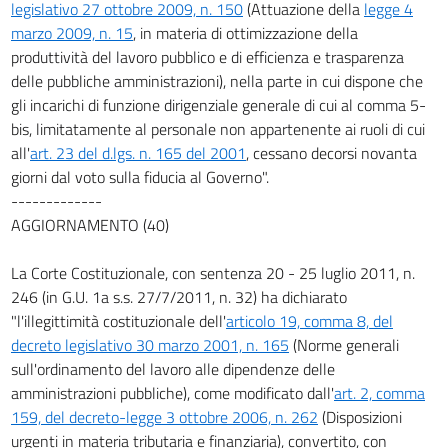
legislativo 27 ottobre 2009, n. 150
(Attuazione della
legge 4
marzo 2009, n. 15
, in materia di ottimizzazione della
produttività del lavoro pubblico e di efficienza e trasparenza
delle pubbliche amministrazioni), nella parte in cui dispone che
gli incarichi di funzione dirigenziale generale di cui al comma 5-
bis, limitatamente al personale non appartenente ai ruoli di cui
all'
art. 23 del d.lgs. n. 165 del 2001
, cessano decorsi novanta
giorni dal voto sulla fiducia al Governo".
-------------
AGGIORNAMENTO (40)
La Corte Costituzionale, con sentenza 20 - 25 luglio 2011, n.
246 (in G.U. 1a s.s. 27/7/2011, n. 32) ha dichiarato
"l'illegittimità costituzionale dell'
articolo 19, comma 8, del
decreto legislativo 30 marzo 2001, n. 165
(Norme generali
sull'ordinamento del lavoro alle dipendenze delle
amministrazioni pubbliche), come modificato dall'
art. 2, comma
159, del decreto-legge 3 ottobre 2006, n. 262
(Disposizioni
urgenti in materia tributaria e finanziaria), convertito, con