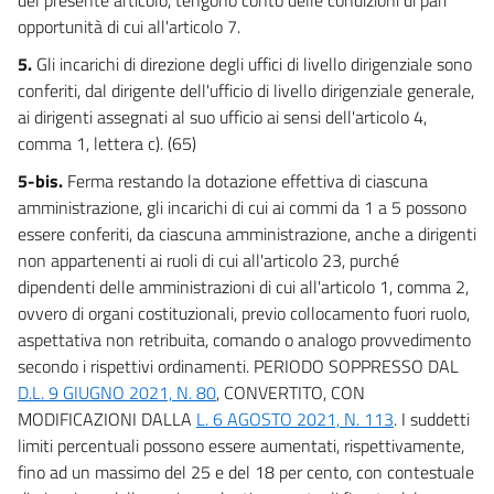
57
opportunità di cui all'articolo 7.
Titolo V
5.
Gli incarichi di direzione degli uffici di livello dirigenziale sono
CONTROLLO DELLA SPESA
conferiti, dal dirigente dell'ufficio di livello dirigenziale generale,
58
ai dirigenti assegnati al suo ufficio ai sensi dell'articolo 4,
59
comma 1, lettera c). (65)
60
5-bis.
Ferma restando la dotazione effettiva di ciascuna
60 bis
amministrazione, gli incarichi di cui ai commi da 1 a 5 possono
60 ter
essere conferiti, da ciascuna amministrazione, anche a dirigenti
non appartenenti ai ruoli di cui all'articolo 23, purché
60 quater
dipendenti delle amministrazioni di cui all'articolo 1, comma 2,
60 quinquies
ovvero di organi costituzionali, previo collocamento fuori ruolo,
61
aspettativa non retribuita, comando o analogo provvedimento
secondo i rispettivi ordinamenti. PERIODO SOPPRESSO DAL
62
D.L. 9 GIUGNO 2021, N. 80
, CONVERTITO, CON
Titolo VI
MODIFICAZIONI DALLA
L. 6 AGOSTO 2021, N. 113
. I suddetti
GIURISDIZIONE
limiti percentuali possono essere aumentati, rispettivamente,
63
fino ad un massimo del 25 e del 18 per cento, con contestuale
63 bis