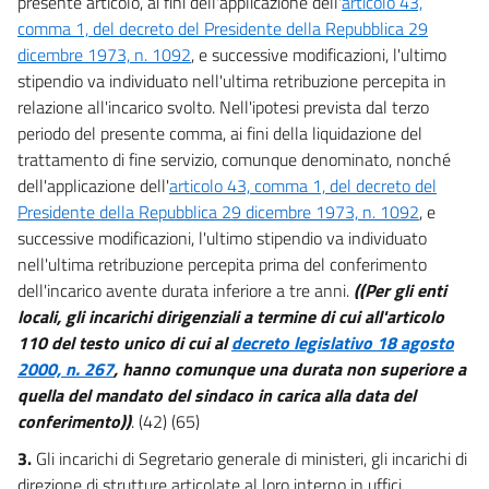
presente articolo, ai fini dell'applicazione dell'
articolo 43,
41
comma 1, del decreto del Presidente della Repubblica 29
42
dicembre 1973, n. 1092
, e successive modificazioni, l'ultimo
stipendio va individuato nell'ultima retribuzione percepita in
43
relazione all'incarico svolto. Nell'ipotesi prevista dal terzo
44
periodo del presente comma, ai fini della liquidazione del
45
trattamento di fine servizio, comunque denominato, nonché
dell'applicazione dell'
articolo 43, comma 1, del decreto del
46
Presidente della Repubblica 29 dicembre 1973, n. 1092
, e
47
successive modificazioni, l'ultimo stipendio va individuato
47 bis
nell'ultima retribuzione percepita prima del conferimento
dell'incarico avente durata inferiore a tre anni.
((Per gli enti
48
locali, gli incarichi dirigenziali a termine di cui all'articolo
49
110 del testo unico di cui al
decreto legislativo 18 agosto
50
2000, n. 267
, hanno comunque una durata non superiore a
50 bis
quella del mandato del sindaco in carica alla data del
conferimento))
. (42) (65)
Titolo IV
RAPPORTO Dl LAVORO
3.
Gli incarichi di Segretario generale di ministeri, gli incarichi di
51
direzione di strutture articolate al loro interno in uffici