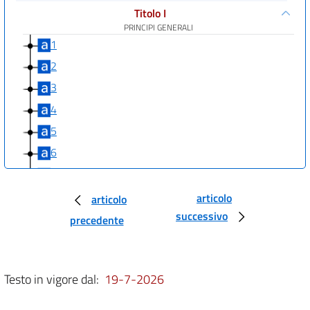
Titolo I
PRINCIPI GENERALI
1
2
3
4
5
6
6 bis
6 ter
articolo
articolo
successivo
7
precedente
7 bis
8
Testo in vigore dal:
19-7-2026
9
Titolo II