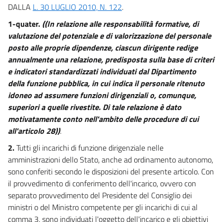
dell'amministrazione))
DALLA
L. 30 LUGLIO 2010, N. 122
.
28
1-quater.
((In relazione alle responsabilità formative, di
28 bis
valutazione del potenziale e di valorizzazione del personale
29
posto alle proprie dipendenze, ciascun dirigente redige
annualmente una relazione, predisposta sulla base di criteri
Capo III
Uffici, piante organiche, mobilità e accessi
e indicatori standardizzati individuati dal Dipartimento
della funzione pubblica, in cui indica il personale ritenuto
29 bis
idoneo ad assumere funzioni dirigenziali o, comunque,
30
superiori a quelle rivestite. Di tale relazione è dato
motivatamente conto nell'ambito delle procedure di cui
31
all'articolo 28))
.
32
2.
Tutti gli incarichi di funzione dirigenziale nelle
33
amministrazioni dello Stato, anche ad ordinamento autonomo,
34
sono conferiti secondo le disposizioni del presente articolo. Con
il provvedimento di conferimento dell'incarico, ovvero con
34 bis
separato provvedimento del Presidente del Consiglio dei
34 ter
ministri o del Ministro competente per gli incarichi di cui al
35
comma 3, sono individuati l'oggetto dell'incarico e gli obiettivi