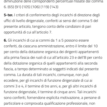
diminuzione delle corrispondenti percentuali fissate dal comma
64
6. (65) (91) (105) (106) (119) (143)
65
5-ter.
I criteri di conferimento degli incarichi di direzione degli
66
uffici di livello dirigenziale, conferiti ai sensi del comma 5 del
presente articolo, tengono conto delle condizioni di pari
Titolo VII
opportunità di cui all'articolo 7.
DISPOSIZIONI DIVERSE E NORME TRANSITORIE FINALI
6.
Gli incarichi di cui ai commi da 1 a 5 possono essere
Capo I
Disposizioni diverse
conferiti, da ciascuna amministrazione, entro il limite del 10
67
per cento della dotazione organica dei dirigenti appartenenti
alla prima fascia dei ruoli di cui all'articolo 23 e dell'8 per cento
68
della dotazione organica di quelli appartenenti alla seconda
Capo II
fascia, a tempo determinato ai soggetti indicati dal presente
Norme transitorie e finali
comma. La durata di tali incarichi, comunque, non può
69
eccedere, per gli incarichi di funzione dirigenziale di cui ai
70
commi 3 e 4, il termine di tre anni, e, per gli altri incarichi di
71
funzione dirigenziale, il termine di cinque anni. Tali incarichi
sono conferiti, fornendone esplicita motivazione, a persone di
72
particolare e comprovata qualificazione professionale, non
73