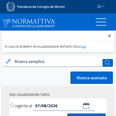
ITA
Presidenza del Consiglio dei Ministri
Normattiva - Il portale del
×
In caso di problemi di visualizzazione dell’atto clicca
qui
Ricerca semplice
cerca
Ricerca avanzata
stai visualizzando l'atto
vigente al