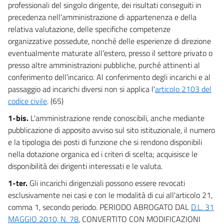
professionali del singolo dirigente, dei risultati conseguiti in
17 bis
precedenza nell'amministrazione di appartenenza e della
18
relativa valutazione, delle specifiche competenze
organizzative possedute, nonché delle esperienze di direzione
19
eventualmente maturate all'estero, presso il settore privato o
20
presso altre amministrazioni pubbliche, purché attinenti al
21
conferimento dell'incarico. Al conferimento degli incarichi e al
passaggio ad incarichi diversi non si applica l'
articolo 2103 del
22
codice civile
. (65)
23
1-bis.
L'amministrazione rende conoscibili, anche mediante
23 bis
pubblicazione di apposito avviso sul sito istituzionale, il numero
24
e la tipologia dei posti di funzione che si rendono disponibili
25
nella dotazione organica ed i criteri di scelta; acquisisce le
disponibilità dei dirigenti interessati e le valuta.
26
1-ter.
Gli incarichi dirigenziali possono essere revocati
27
esclusivamente nei casi e con le modalità di cui all'articolo 21,
Sezione II
comma 1, secondo periodo. PERIODO ABROGATO DAL
D.L. 31
Accesso alla dirigenza e riordino della
((Scuola
nazionale
MAGGIO 2010, N. 78
, CONVERTITO CON MODIFICAZIONI