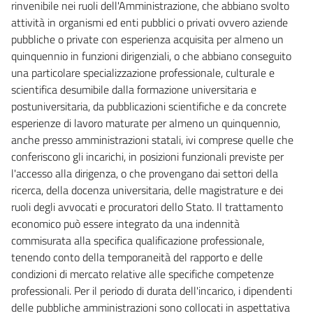
rinvenibile nei ruoli dell'Amministrazione, che abbiano svolto
attività in organismi ed enti pubblici o privati ovvero aziende
Allegati
pubbliche o private con esperienza acquisita per almeno un
Allegato A
quinquennio in funzioni dirigenziali, o che abbiano conseguito
una particolare specializzazione professionale, culturale e
Allegato A
scientifica desumibile dalla formazione universitaria e
Allegato B
postuniversitaria, da pubblicazioni scientifiche e da concrete
Allegato B
esperienze di lavoro maturate per almeno un quinquennio,
anche presso amministrazioni statali, ivi comprese quelle che
Allegato C
conferiscono gli incarichi, in posizioni funzionali previste per
Allegato C
l'accesso alla dirigenza, o che provengano dai settori della
ricerca, della docenza universitaria, delle magistrature e dei
ruoli degli avvocati e procuratori dello Stato. Il trattamento
economico può essere integrato da una indennità
commisurata alla specifica qualificazione professionale,
tenendo conto della temporaneità del rapporto e delle
condizioni di mercato relative alle specifiche competenze
professionali. Per il periodo di durata dell'incarico, i dipendenti
delle pubbliche amministrazioni sono collocati in aspettativa