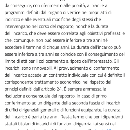
35.1
da conseguire, con riferimento alle priorità, ai piani e ai
programmi definiti dall'organo di vertice nei propri atti di
35 bis
indirizzo e alle eventuali modifiche degli stessi che
35 ter
intervengano nel corso del rapporto, nonché la durata
35 quater
dell'incarico, che deve essere correlata agli obiettivi prefissati e
che, comunque, non può essere inferiore a tre anni né
36
eccedere il termine di cinque anni. La durata dell'incarico può
37
essere inferiore a tre anni se coincide con il conseguimento del
38
limite di età per il collocamento a riposo dell'interessato. Gli
incarichi sono rinnovabili. Al provvedimento di conferimento
39
dell'incarico accede un contratto individuale con cui è definito il
39 bis
corrispondente trattamento economico, nel rispetto dei
39 ter
principi definiti dall'articolo 24. È sempre ammessa la
39 quater
risoluzione consensuale del rapporto. In caso di primo
conferimento ad un dirigente della seconda fascia di incarichi
Titolo III
di uffici dirigenziali generali o di funzioni equiparate, la durata
CONTRATTAZIONE COLLETTIVA E RAPPRESENTATIVITÀ SINDACALE
dell'incarico è pari a tre anni. Resta fermo che per i dipendenti
40
statali titolari di incarichi di funzioni dirigenziali ai sensi del
40 bis