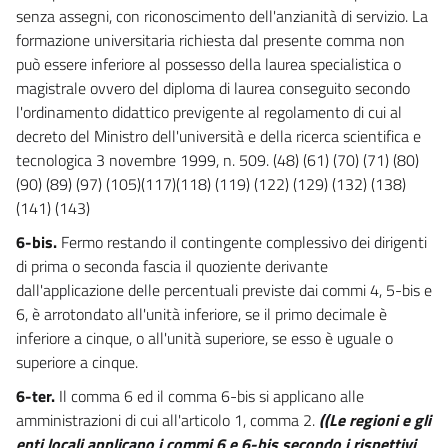
senza assegni, con riconoscimento dell'anzianità di servizio. La
formazione universitaria richiesta dal presente comma non
può essere inferiore al possesso della laurea specialistica o
magistrale ovvero del diploma di laurea conseguito secondo
l'ordinamento didattico previgente al regolamento di cui al
decreto del Ministro dell'università e della ricerca scientifica e
tecnologica 3 novembre 1999, n. 509. (48) (61) (70) (71) (80)
(90) (89) (97) (105)(117)(118) (119) (122) (129) (132) (138)
(141) (143)
6-bis.
Fermo restando il contingente complessivo dei dirigenti
di prima o seconda fascia il quoziente derivante
dall'applicazione delle percentuali previste dai commi 4, 5-bis e
6, è arrotondato all'unità inferiore, se il primo decimale è
inferiore a cinque, o all'unità superiore, se esso è uguale o
superiore a cinque.
6-ter.
Il comma 6 ed il comma 6-bis si applicano alle
amministrazioni di cui all'articolo 1, comma 2.
((Le regioni e gli
enti locali applicano i commi 6 e 6-bis secondo i rispettivi