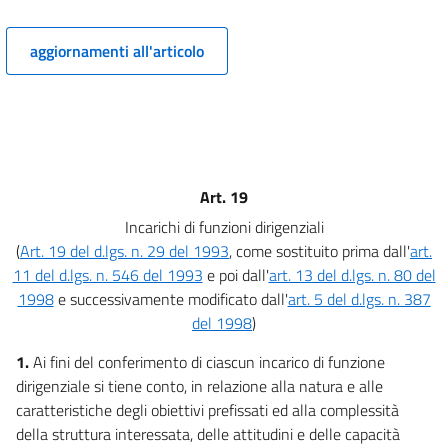
ORGANIZZAZIONE
Capo I
aggiornamenti all'articolo
Relazioni con il pubblico
10
11
12
Capo II
Art. 19
Dirigenza
Incarichi di funzioni dirigenziali
Sezione I
(
Art. 19 del d.lgs. n. 29 del 1993
, come sostituito prima dall'
art.
Qualifiche, uffici dirigenziali
ed
11 del d.lgs. n. 546 del 1993
e poi dall'
art. 13 del d.lgs. n. 80 del
attribuzioni
1998
e successivamente modificato dall'
art. 5 del d.lgs. n. 387
13
del 1998
)
14
1.
Ai fini del conferimento di ciascun incarico di funzione
15
dirigenziale si tiene conto, in relazione alla natura e alle
16
caratteristiche degli obiettivi prefissati ed alla complessità
della struttura interessata, delle attitudini e delle capacità
17