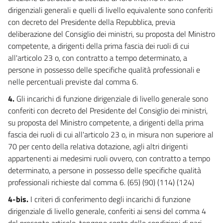
52
dirigenziali generali e quelli di livello equivalente sono conferiti
con decreto del Presidente della Repubblica, previa
53
deliberazione del Consiglio dei ministri, su proposta del Ministro
54
competente, a dirigenti della prima fascia dei ruoli di cui
54 bis
all'articolo 23 o, con contratto a tempo determinato, a
persone in possesso delle specifiche qualità professionali e
55
nelle percentuali previste dal comma 6.
55 bis
4.
Gli incarichi di funzione dirigenziale di livello generale sono
55 ter
conferiti con decreto del Presidente del Consiglio dei ministri,
55 quater
su proposta del Ministro competente, a dirigenti della prima
55 quinquies
fascia dei ruoli di cui all'articolo 23 o, in misura non superiore al
70 per cento della relativa dotazione, agli altri dirigenti
55 sexies
appartenenti ai medesimi ruoli ovvero, con contratto a tempo
55 septies
determinato, a persone in possesso delle specifiche qualità
55 octies
professionali richieste dal comma 6. (65) (90) (114) (124)
55 novies
4-bis.
I criteri di conferimento degli incarichi di funzione
dirigenziale di livello generale, conferiti ai sensi del comma 4
56
del presente articolo, tengono conto delle condizioni di pari