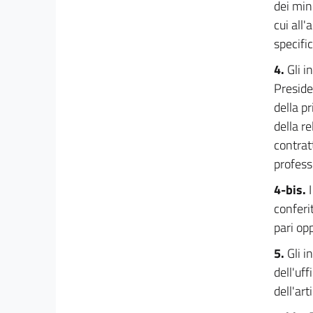
dei mini
38
cui all
39
specifi
39 bis
4.
Gli i
39 ter
Preside
39 quater
della pr
Titolo III
della r
CONTRATTAZIONE COLLETTIVA E
contrat
RAPPRESENTATIVITÀ SINDACALE
profess
40
4-bis.
40 bis
conferi
41
pari opp
42
5.
Gli i
43
dell'uff
44
dell'art
45