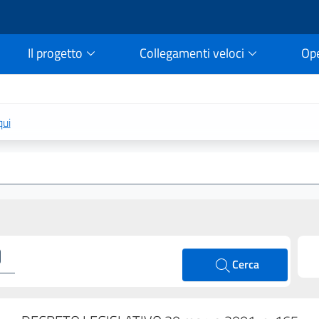
Il progetto
Collegamenti veloci
Op
rtale della legge vigent
qui
Cerca