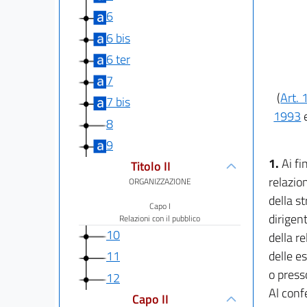
6
6 bis
6 ter
7
(
Art. 
7 bis
1993
e
8
9
1.
Ai fi
Titolo II
relazion
ORGANIZZAZIONE
della st
Capo I
dirigen
Relazioni con il pubblico
10
della r
delle e
11
o press
12
Al confe
Capo II