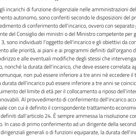
 gli incarichi di funzione dirigenziale nelle amministrazioni d
ento autonomo, sono conferiti secondo le disposizioni del pr
vedimento di conferimento dell'incarico, ovvero con separat
nte del Consiglio dei ministri o del Ministro competente per gli
, sono individuati l'oggetto dell'incarico e gli obiettivi da co
nto alle priorità, ai piani e ai programmi definiti dall'organo d
 indirizzo e alle eventuali modifiche degli stessi che interveng
o, nonché la durata dell'incarico, che deve essere correlata agl
comunque, non può essere inferiore a tre anni né eccedere il 
 durata dell'incarico può essere inferiore a tre anni se coincid
imento del limite di età per il collocamento a riposo dell'inter
nnovabili. Al provvedimento di conferimento dell'incarico ac
uale con cui è definito il corrispondente trattamento economic
i definiti dall'articolo 24. È sempre ammessa la risoluzione c
o. In caso di primo conferimento ad un dirigente della seconda
i dirigenziali generali o di funzioni equiparate, la durata dell'in