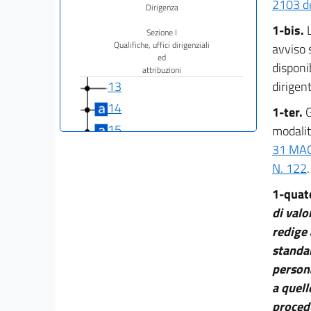
2103 de
Dirigenza
1-bis.
Sezione I
Qualifiche, uffici dirigenziali
avviso s
ed
disponib
attribuzioni
13
dirigent
14
1-ter.
G
15
modalit
31 MAG
16
N. 122
.
17
1-quat
17 bis
di valo
18
redige 
19
standar
20
persona
21
a quell
22
procedu