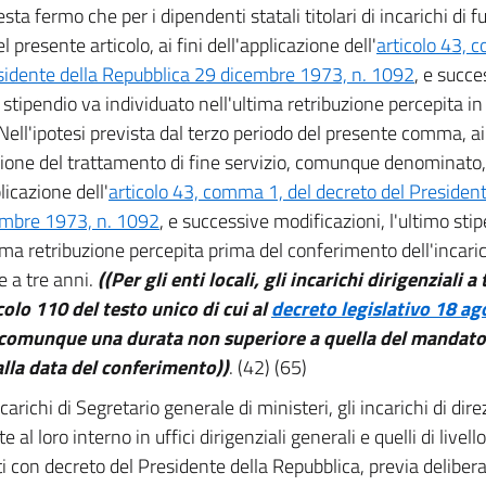
sta fermo che per i dipendenti statali titolari di incarichi di fu
l presente articolo, ai fini dell'applicazione dell'
articolo 43, 
sidente della Repubblica 29 dicembre 1973, n. 1092
, e succe
 stipendio va individuato nell'ultima retribuzione percepita in 
 Nell'ipotesi prevista dal terzo periodo del presente comma, ai 
zione del trattamento di fine servizio, comunque denominato
licazione dell'
articolo 43, comma 1, del decreto del Presiden
embre 1973, n. 1092
, e successive modificazioni, l'ultimo sti
tima retribuzione percepita prima del conferimento dell'incar
e a tre anni.
((Per gli enti locali, gli incarichi dirigenziali a
icolo 110 del testo unico di cui al
decreto legislativo 18 ag
comunque una durata non superiore a quella del mandato 
alla data del conferimento))
. (42) (65)
ncarichi di Segretario generale di ministeri, gli incarichi di dir
te al loro interno in uffici dirigenziali generali e quelli di live
ti con decreto del Presidente della Repubblica, previa deliber