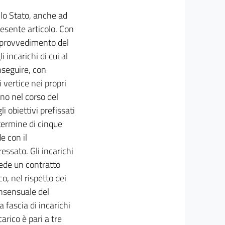
ello Stato, anche ad
esente articolo. Con
o provvedimento del
 incarichi di cui al
nseguire, con
i vertice nei propri
ano nel corso del
i obiettivi prefissati
termine di cinque
e con il
essato. Gli incarichi
cede un contratto
o, nel rispetto dei
onsensuale del
 fascia di incarichi
carico è pari a tre