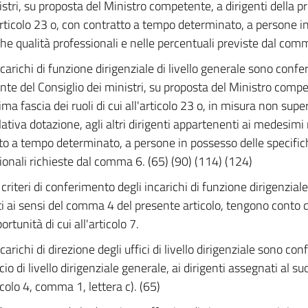
stri, su proposta del Ministro competente, a dirigenti della pri
'articolo 23 o, con contratto a tempo determinato, a persone i
che qualità professionali e nelle percentuali previste dal com
ncarichi di funzione dirigenziale di livello generale sono confe
nte del Consiglio dei ministri, su proposta del Ministro compe
ima fascia dei ruoli di cui all'articolo 23 o, in misura non sup
elativa dotazione, agli altri dirigenti appartenenti ai medesimi
to a tempo determinato, a persone in possesso delle specific
ionali richieste dal comma 6. (65) (90) (114) (124)
I criteri di conferimento degli incarichi di funzione dirigenziale
ti ai sensi del comma 4 del presente articolo, tengono conto d
ortunità di cui all'articolo 7.
ncarichi di direzione degli uffici di livello dirigenziale sono conf
icio di livello dirigenziale generale, ai dirigenti assegnati al su
icolo 4, comma 1, lettera c). (65)