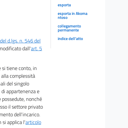
esporta
esporta in Akoma
ntoso
collegamento
permanente
indice dell'atto
 del d.lgs. n. 546 del
odificato dall'
art. 5
 si tiene conto, in
d alla complessità
ali del singolo
e di appartenenza e
ve possedute, nonché
so il settore privato
mento dell'incarico.
si applica l'
articolo