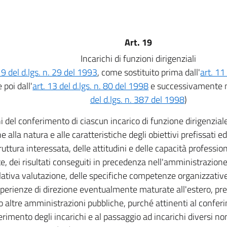
Art. 19
Incarichi di funzioni dirigenziali
19 del d.lgs. n. 29 del 1993
, come sostituito prima dall'
art. 11
 poi dall'
art. 13 del d.lgs. n. 80 del 1998
e successivamente m
del d.lgs. n. 387 del 1998
)
ni del conferimento di ciascun incarico di funzione dirigenziale
e alla natura e alle caratteristiche degli obiettivi prefissati e
ruttura interessata, delle attitudini e delle capacità profession
te, dei risultati conseguiti in precedenza nell'amministrazion
elativa valutazione, delle specifiche competenze organizzati
sperienze di direzione eventualmente maturate all'estero, pres
o altre amministrazioni pubbliche, purché attinenti al conferi
rimento degli incarichi e al passaggio ad incarichi diversi non 