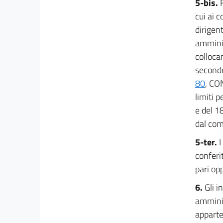
5-bis.
46
cui ai 
47
dirigent
47 bis
amminis
48
colloca
49
second
50
80
, CO
limiti 
50 bis
e del 1
Titolo IV
dal com
RAPPORTO Dl LAVORO
51
5-ter.
I
52
conferi
53
pari opp
54
6.
Gli i
54 bis
amminis
apparten
55