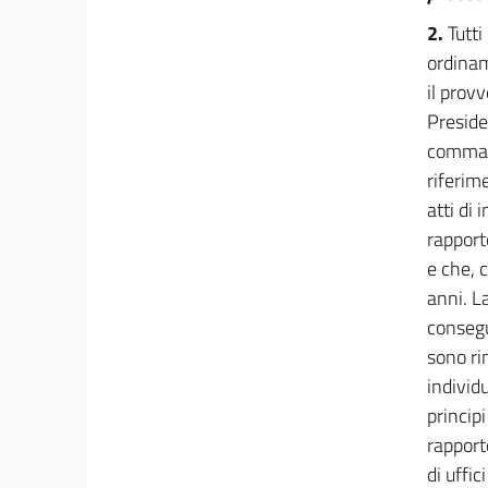
23
2.
Tutti
23 bis
ordinam
24
il prov
Preside
25
comma 3
26
riferime
27
atti di
Sezione II
rapport
Accesso alla dirigenza e riordino della
((Scuola
e che, 
nazionale
dell'amministrazione))
anni. La
28
consegu
28 bis
sono ri
29
individ
princip
Capo III
rapport
Uffici, piante organiche, mobilità e accessi
di uffic
29 bis