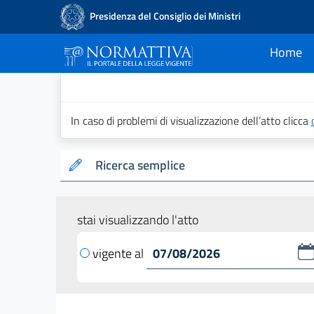
Presidenza del Consiglio dei Ministri
Home
current
Normattiva - Il po
In caso di problemi di visualizzazione dell’atto clicca
Ricerca semplice
stai visualizzando l'atto
vigente al