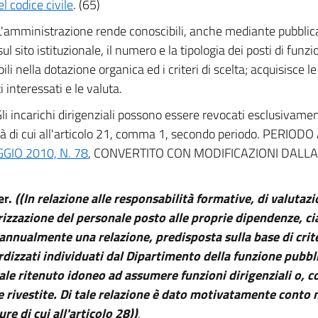
l codice civile
. (65)
L'amministrazione rende conoscibili, anche mediante pubblic
ul sito istituzionale, il numero e la tipologia dei posti di fun
ili nella dotazione organica ed i criteri di scelta; acquisisce le
i interessati e le valuta.
li incarichi dirigenziali possono essere revocati esclusivamen
à di cui all'articolo 21, comma 1, secondo periodo. PERI
GIO 2010, N. 78
, CONVERTITO CON MODIFICAZIONI DALL
er.
((In relazione alle responsabilità formative, di valutaz
rizzazione del personale posto alle proprie dipendenze, ci
annualmente una relazione, predisposta sulla base di crite
dizzati individuati dal Dipartimento della funzione pubblica
le ritenuto idoneo ad assumere funzioni dirigenziali o, 
e rivestite. Di tale relazione è dato motivatamente conto 
re di cui all'articolo 28))
.