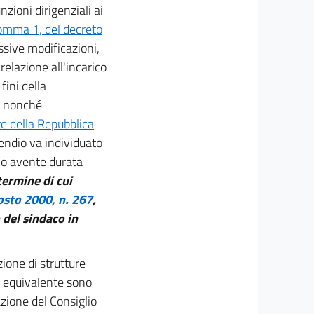
nzioni dirigenziali ai
comma 1, del decreto
ssive modificazioni,
relazione all'incarico
fini della
, nonché
te della Repubblica
pendio va individuato
ico avente durata
 termine di cui
osto 2000, n. 267
,
del sindaco in
ezione di strutture
llo equivalente sono
azione del Consiglio