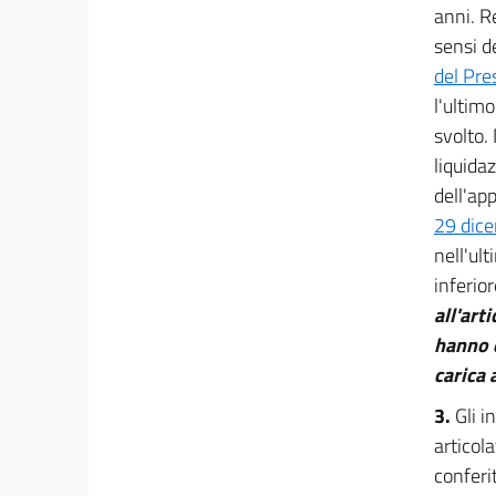
anni. Re
30
sensi de
31
del Pre
32
l'ultimo
svolto.
33
liquida
34
dell'app
34 bis
29 dic
34 ter
nell'ul
35
inferior
35.1
all'art
hanno 
35 bis
carica 
35 ter
35 quater
3.
Gli i
articola
36
conferi
37