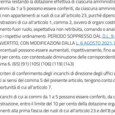
Ferma restando la dotazione effettiva di ciascuna amministrazi
commi da 1 a 5 possono essere conferiti, da ciascuna ammini
i non appartenenti ai ruoli di cui all'articolo 23, purché dipen
trazioni di cui all'articolo 1, comma 2, ovvero di organi costi
mento fuori ruolo, aspettativa non retribuita, comando o an
o i rispettivi ordinamenti. PERIODO SOPPRESSO DAL
D.L. 9
NVERTITO, CON MODIFICAZIONI DALLA
L. 6 AGOSTO 2021, 
percentuali possono essere aumentati, rispettivamente, fino
8 per cento, con contestuale diminuzione delle corrispondenti
ma 6. (65) (91) (105) (106) (119) (143)
 criteri di conferimento degli incarichi di direzione degli uffici d
ti ai sensi del comma 5 del presente articolo, tengono conto d
ortunità di cui all'articolo 7.
ncarichi di cui ai commi da 1 a 5 possono essere conferiti, da
trazione, entro il limite del 10 per cento della dotazione orga
enti alla prima fascia dei ruoli di cui all'articolo 23 e dell'8 p