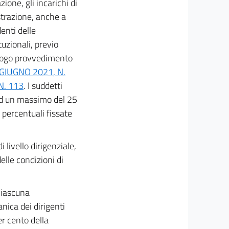
one, gli incarichi di
strazione, anche a
denti delle
tuzionali, previo
alogo provvedimento
 GIUGNO 2021, N.
N. 113
. I suddetti
 ad un massimo del 25
 percentuali fissate
i livello dirigenziale,
elle condizioni di
 ciascuna
nica dei dirigenti
er cento della