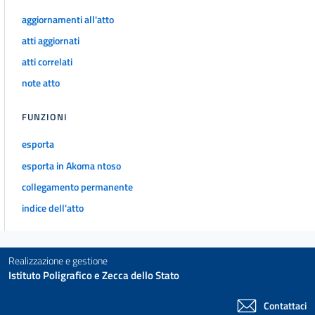
Forme associative
30
aggiornamenti all'atto
31
atti aggiornati
atti correlati
32
note atto
33
34
FUNZIONI
35
esporta
TITOLO III
ORGANI
esporta in Akoma ntoso
collegamento permanente
CAPO I
Organi di governo del comune e
indice dell'atto
della
provincia
36
Realizzazione e gestione
Istituto Poligrafico e Zecca dello Stato
37
38
Contattaci