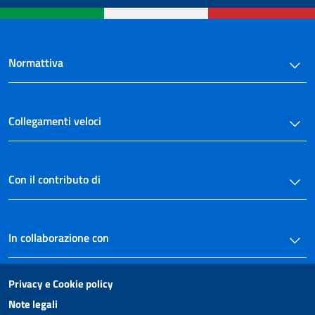
39
40
41
Normattiva
41 bis
42
43
Collegamenti veloci
44
45
Con il contributo di
46
47
48
In collaborazione con
49
50
Privacy e Cookie policy
51
Note legali