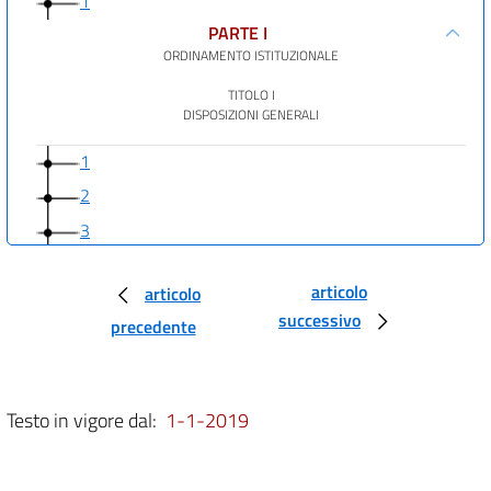
1
PARTE I
ORDINAMENTO ISTITUZIONALE
TITOLO I
DISPOSIZIONI GENERALI
1
2
3
4
articolo
articolo
5
successivo
precedente
6
7
7 bis
Testo in vigore dal:
1-1-2019
8
9