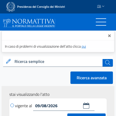
ITA
Presidenza del Consiglio dei Ministri
Normattiva - Il portale del
×
In caso di problemi di visualizzazione dell’atto clicca
qui
Ricerca semplice
cerca
Ricerca avanzata
stai visualizzando l'atto
vigente al