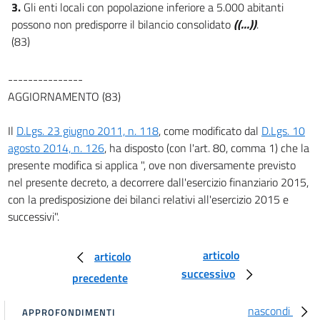
19
3.
Gli enti locali con popolazione inferiore a 5.000 abitanti
20
possono non predisporre il bilancio consolidato
((...))
.
(83)
21
CAPO III
---------------
Aree metropolitane
AGGIORNAMENTO (83)
22
23
Il
D.Lgs. 23 giugno 2011, n. 118
, come modificato dal
D.Lgs. 10
24
agosto 2014, n. 126
, ha disposto (con l'art. 80, comma 1) che la
presente modifica si applica ", ove non diversamente previsto
25
nel presente decreto, a decorrere dall'esercizio finanziario 2015,
26
con la predisposizione dei bilanci relativi all'esercizio 2015 e
CAPO IV
successivi".
Comunità montane
27
articolo
articolo
28
successivo
precedente
29
CAPO V
nascondi
APPROFONDIMENTI