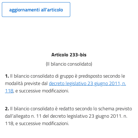
10
aggiornamenti all'articolo
11
12
TITOLO II
SOGGETTI
CAPO I
Articolo 233-bis
Comune
13
(Il bilancio consolidato)
14
1.
Il bilancio consolidato di gruppo è predisposto secondo le
15
modalità previste dal
decreto legislativo 23 giugno 2011, n.
118
, e successive modificazioni.
16
17
2.
Il bilancio consolidato è redatto secondo lo schema previsto
18
dall'allegato n. 11 del decreto legislativo 23 giugno 2011. n.
CAPO II
118, e successive modificazioni.
Provincia