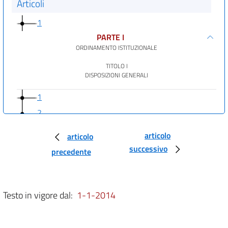
Articoli
1
PARTE I
ORDINAMENTO ISTITUZIONALE
TITOLO I
DISPOSIZIONI GENERALI
1
2
3
articolo
articolo
4
successivo
precedente
5
6
7
Testo in vigore dal:
1-1-2014
7 bis
8