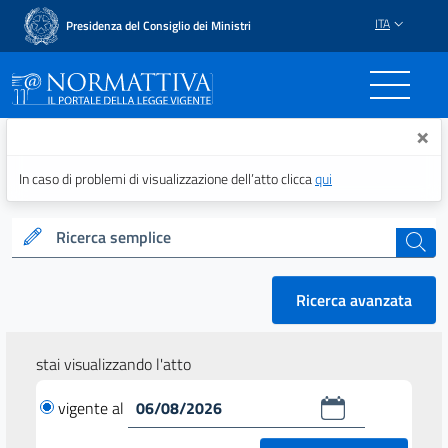
ITA
Presidenza del Consiglio dei Ministri
Normattiva - Il portale del
×
In caso di problemi di visualizzazione dell’atto clicca
qui
Ricerca semplice
cerca
Ricerca avanzata
stai visualizzando l'atto
vigente al