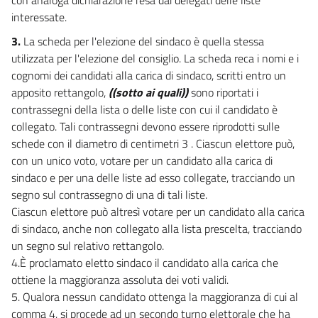
Provincia
interessate.
19
3.
La scheda per l'elezione del sindaco è quella stessa
20
utilizzata per l'elezione del consiglio. La scheda reca i nomi e i
cognomi dei candidati alla carica di sindaco, scritti entro un
21
apposito rettangolo,
((sotto ai quali))
sono riportati i
CAPO III
contrassegni della lista o delle liste con cui il candidato è
Aree metropolitane
collegato. Tali contrassegni devono essere riprodotti sulle
22
schede con il diametro di centimetri 3 . Ciascun elettore può,
23
con un unico voto, votare per un candidato alla carica di
24
sindaco e per una delle liste ad esso collegate, tracciando un
segno sul contrassegno di una di tali liste.
25
Ciascun elettore può altresì votare per un candidato alla carica
26
di sindaco, anche non collegato alla lista prescelta, tracciando
CAPO IV
un segno sul relativo rettangolo.
Comunità montane
4.È proclamato eletto sindaco il candidato alla carica che
27
ottiene la maggioranza assoluta dei voti validi.
28
5. Qualora nessun candidato ottenga la maggioranza di cui al
comma 4, si procede ad un secondo turno elettorale che ha
29