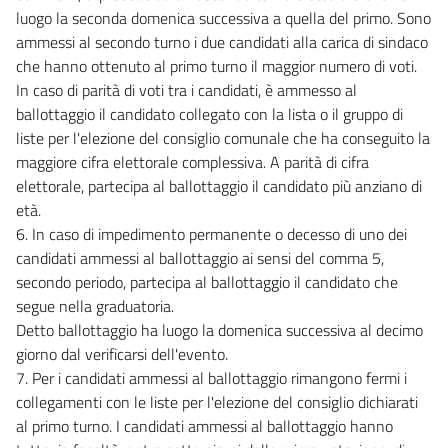
luogo la seconda domenica successiva a quella del primo. Sono
CAPO V
ammessi al secondo turno i due candidati alla carica di sindaco
Forme associative
che hanno ottenuto al primo turno il maggior numero di voti.
30
In caso di parità di voti tra i candidati, è ammesso al
31
ballottaggio il candidato collegato con la lista o il gruppo di
32
liste per l'elezione del consiglio comunale che ha conseguito la
maggiore cifra elettorale complessiva. A parità di cifra
33
elettorale, partecipa al ballottaggio il candidato più anziano di
34
età.
35
6. In caso di impedimento permanente o decesso di uno dei
TITOLO III
candidati ammessi al ballottaggio ai sensi del comma 5,
ORGANI
secondo periodo, partecipa al ballottaggio il candidato che
segue nella graduatoria.
CAPO I
Detto ballottaggio ha luogo la domenica successiva al decimo
Organi di governo del comune e
della
giorno dal verificarsi dell'evento.
provincia
7. Per i candidati ammessi al ballottaggio rimangono fermi i
collegamenti con le liste per l'elezione del consiglio dichiarati
36
al primo turno. I candidati ammessi al ballottaggio hanno
37