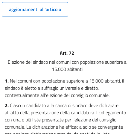
9
aggiornamenti all'articolo
10
11
12
TITOLO II
SOGGETTI
Art. 72
CAPO I
Elezione del sindaco nei comuni con popolazione superiore a
Comune
15.000 abitanti
13
1.
Nei comuni con popolazione superiore a 15.000 abitanti, il
14
sindaco è eletto a suffragio universale e diretto,
15
contestualmente all'elezione del consiglio comunale.
16
2.
Ciascun candidato alla carica di sindaco deve dichiarare
17
all'atto della presentazione della candidatura il collegamento
con una o più liste presentate per l'elezione del consiglio
18
comunale. La dichiarazione ha efficacia solo se convergente
CAPO II
con analoga dichiarazione resa dai delegati delle liste