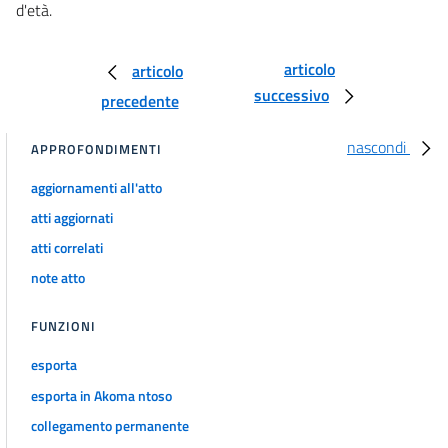
d'età.
51
52
articolo
articolo
53
successivo
precedente
54
CAPO II
nascondi
APPROFONDIMENTI
Incandidabilità, ineleggibilità, incompatibilità
55
aggiornamenti all'atto
56
atti aggiornati
57
atti correlati
58
note atto
59
FUNZIONI
60
esporta
61
esporta in Akoma ntoso
62
collegamento permanente
63