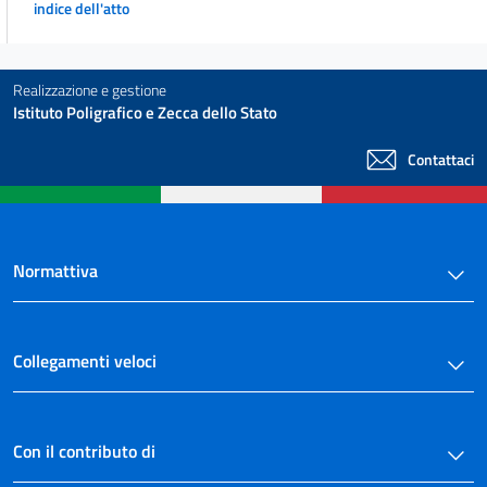
indice dell'atto
64
65
66
Realizzazione e gestione
Istituto Poligrafico e Zecca dello Stato
67
68
Contattaci
69
70
CAPO III
Normattiva
Sistema elettorale
71
72
Collegamenti veloci
73
74
75
Con il contributo di
76