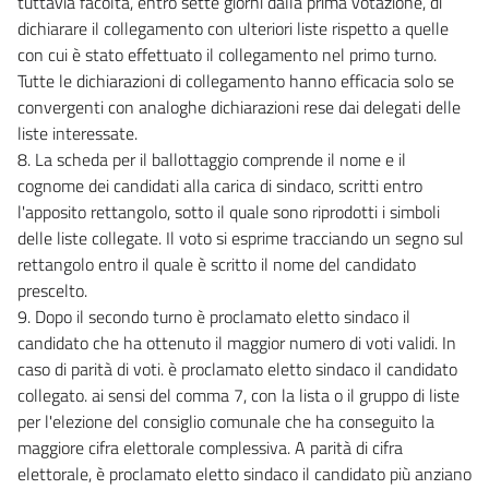
tuttavia facoltà, entro sette giorni dalla prima votazione, di
38
dichiarare il collegamento con ulteriori liste rispetto a quelle
con cui è stato effettuato il collegamento nel primo turno.
39
Tutte le dichiarazioni di collegamento hanno efficacia solo se
40
convergenti con analoghe dichiarazioni rese dai delegati delle
41
liste interessate.
8. La scheda per il ballottaggio comprende il nome e il
41 bis
cognome dei candidati alla carica di sindaco, scritti entro
42
l'apposito rettangolo, sotto il quale sono riprodotti i simboli
43
delle liste collegate. Il voto si esprime tracciando un segno sul
rettangolo entro il quale è scritto il nome del candidato
44
prescelto.
45
9. Dopo il secondo turno è proclamato eletto sindaco il
46
candidato che ha ottenuto il maggior numero di voti validi. In
47
caso di parità di voti. è proclamato eletto sindaco il candidato
collegato. ai sensi del comma 7, con la lista o il gruppo di liste
48
per l'elezione del consiglio comunale che ha conseguito la
49
maggiore cifra elettorale complessiva. A parità di cifra
50
elettorale, è proclamato eletto sindaco il candidato più anziano