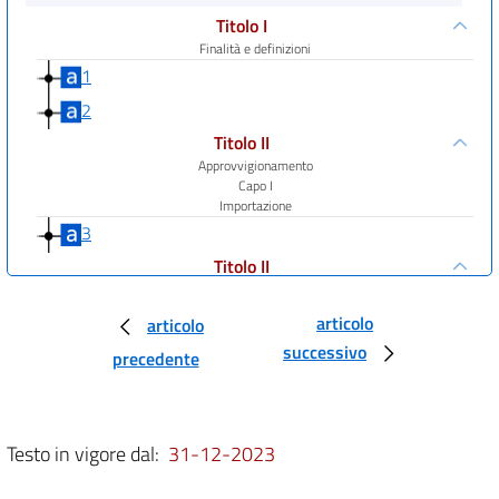
Titolo I
Finalità e definizioni
1
2
Titolo II
Approvvigionamento
Capo I
Importazione
3
Titolo II
Approvvigionamento
Capo II
articolo
articolo
Coltivazione
successivo
4
precedente
5
6
Testo in vigore dal:
31-12-2023
7
Titolo III