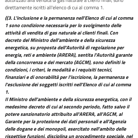
Titolo V
direttamente iscritti all'elenco di cui al comma 1.
Distribuzione e vendita
Capo II
((3. L'inclusione e la permanenza nell'Elenco di cui al comma
Vendita
1 sono condizione necessaria per lo svolgimento delle
17
attività di vendita di gas naturale ai clienti finali. Con
18
decreto del Ministro dell'ambiente e della sicurezza
Titolo VI
energetica, su proposta dell'Autorità di regolazione per
Norme per la tutela e lo sviluppo della concorrenza
energia, reti e ambiente (ARERA), sentita l'Autorità garante
19
della concorrenza e del mercato (AGCM), sono definiti le
condizioni, i criteri, le modalità e i requisiti tecnici,
20
finanziari e di onorabilità per l'iscrizione, la permanenza e
21
l'esclusione dei soggetti iscritti nell'Elenco di cui al comma
Titolo VII
1.
Accesso al sistema
Il Ministro dell'ambiente e della sicurezza energetica, con il
22
medesimo decreto di cui al secondo periodo, fatto salvo il
23
potere sanzionatorio attribuito all'ARERA, all'AGCM, al
Garante per la protezione dei dati personali e all'Agenzia
24
delle dogane e dei monopoli, esercitato nell'ambito delle
25
rispettive funzioni, disciplina un procedimento speciale, nel