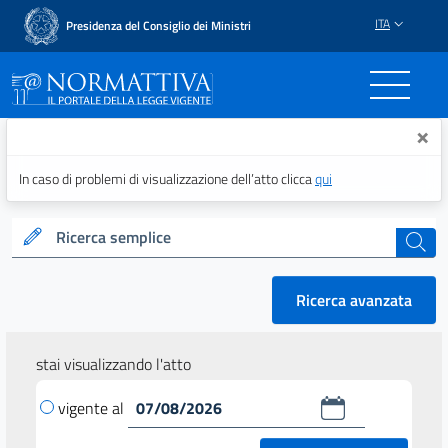
ITA
Presidenza del Consiglio dei Ministri
Normattiva - Il portale del
×
In caso di problemi di visualizzazione dell’atto clicca
qui
Ricerca semplice
cerca
Ricerca avanzata
stai visualizzando l'atto
vigente al