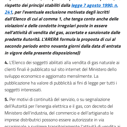
26
rispetto dei principi stabiliti dalla
legge 7 agosto 1990, n.
241
, per l'eventuale esclusione motivata degli iscritti
27
dall'Elenco di cui al comma 1, che tenga conto anche delle
Titolo VIII
violazioni e delle condotte irregolari poste in essere
Organizzazione del settore
nell'attività di vendita del gas, accertate e sanzionate dalle
28
predette Autorità. L'ARERA formula la proposta di cui al
29
secondo periodo entro novanta giorni dalla data di entrata
30
in vigore della presente disposizione))
31
4.
L'Elenco dei soggetti abilitati alla vendita di gas naturale ai
32
clienti finali è pubblicato sul sito internet del Ministero dello
sviluppo economico e aggiornato mensilmente. La
Titolo IX
pubblicazione ha valore di pubblicità ai fini di legge per tutti i
Condizioni di reciprocità
33
soggetti interessati.
34
5.
Per motivi di continuità del servizio, o su segnalazione
dell'Autorità per l'energia elettrica e il gas, con decreto del
35
Ministero dell'industria, del commercio e dell'artigianato le
Titolo X
imprese distributrici possono essere autorizzate in via
Norme transitorie e finali
eccezionale a svolgere transitoriamente l'attività di vendita ai