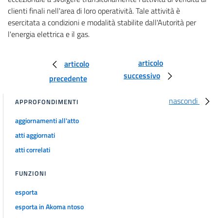
36
clienti finali nell'area di loro operatività. Tale attività è
37
esercitata a condizioni e modalità stabilite dall'Autorità per
38
l'energia elettrica e il gas.
39
articolo
articolo
successivo
precedente
nascondi
APPROFONDIMENTI
aggiornamenti all'atto
atti aggiornati
atti correlati
FUNZIONI
esporta
esporta in Akoma ntoso