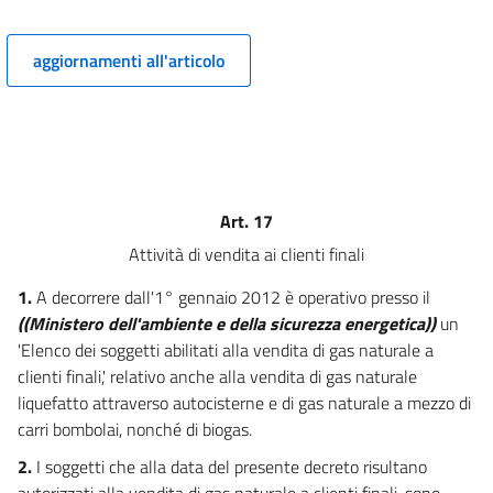
Trasporto e dispacciamento
8
aggiornamenti all'articolo
9
10
Titolo IV
Stoccaggio
11
Art. 17
12
Attività di vendita ai clienti finali
13
1.
A decorrere dall'1° gennaio 2012 è operativo presso il
Titolo V
((Ministero dell'ambiente e della sicurezza energetica))
un
Distribuzione e vendita
'Elenco dei soggetti abilitati alla vendita di gas naturale a
Capo I
clienti finali,' relativo anche alla vendita di gas naturale
Distribuzione
liquefatto attraverso autocisterne e di gas naturale a mezzo di
14
carri bombolai, nonché di biogas.
15
2.
I soggetti che alla data del presente decreto risultano
16
autorizzati alla vendita di gas naturale a clienti finali, sono