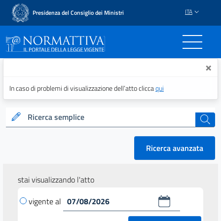
ITA
Presidenza del Consiglio dei Ministri
Normattiva - Il portale del
×
In caso di problemi di visualizzazione dell’atto clicca
qui
Ricerca semplice
cerca
Ricerca avanzata
stai visualizzando l'atto
vigente al