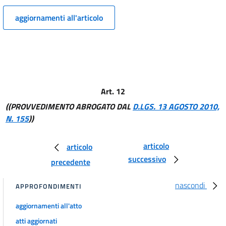
aggiornamenti all'articolo
Allegati
Allegato I
Allegato I
Allegato II
Allegato II
Art. 12
Allegato III
((PROVVEDIMENTO ABROGATO DAL
D.LGS. 13 AGOSTO 2010,
Allegato III
N. 155
))
Allegato IV
articolo
articolo
Allegato IV
successivo
precedente
Allegato V
Allegato V
nascondi
APPROFONDIMENTI
Allegato VI
aggiornamenti all'atto
Allegato VI
atti aggiornati