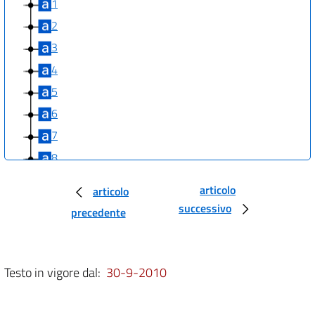
1
2
3
4
5
6
7
8
9
articolo
articolo
10
successivo
precedente
11
12
13
Testo in vigore dal:
30-9-2010
14
15