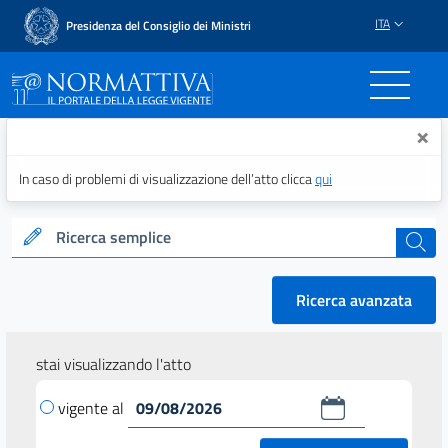
ITA
Presidenza del Consiglio dei Ministri
Normattiva - Il portale del
×
In caso di problemi di visualizzazione dell’atto clicca
qui
Ricerca semplice
cerca
Ricerca avanzata
stai visualizzando l'atto
vigente al