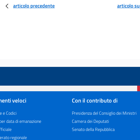
articolo precedente
articolo s
enti veloci
Con il contributo di
e e Codici
Presidenza del Consiglio dei Ministri
 per data di emanazione
Camera dei Deputati
ficiale
Senato della Repubblica
erato regionale