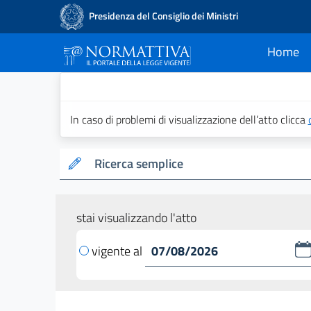
Presidenza del Consiglio dei Ministri
Home
current
Normattiva - Il po
In caso di problemi di visualizzazione dell’atto clicca
Ricerca semplice
stai visualizzando l'atto
vigente al