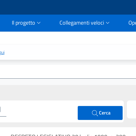
Il progetto
Collegamenti veloci
Op
rtale della legge vigent
qui
Cerca