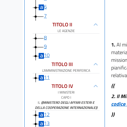
6
7
TITOLO II
LE AGENZIE
8
1.
Al mi
9
materia 
10
mission
TITOLO III
pianifi
L'AMMINISTRAZIONE PERIFERICA
relativa
11
((
TITOLO IV
I MINISTERI
2.
Il Mi
CAPO I
IL
((MINISTERO DEGLI AFFARI ESTERI E
codice 
DELLA COOPERAZIONE INTERNAZIONALE))
12
))
13