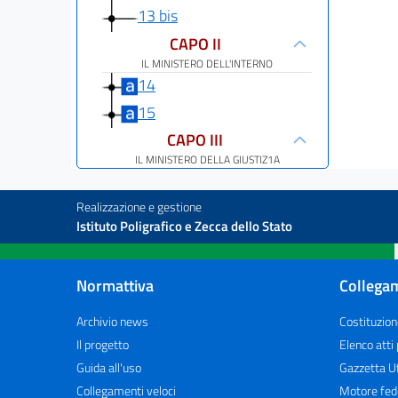
13 bis
CAPO II
IL MINISTERO DELL'INTERNO
14
15
CAPO III
IL MINISTERO DELLA GIUSTIZ1A
16
17
Realizzazione e gestione
Istituto Poligrafico e Zecca dello Stato
18
19
Normattiva
Collegam
CAPO IV
IL MINISTERO DELLA DIFESA
Archivio news
Costituzion
20
Il progetto
Elenco atti
21
Guida all'uso
Gazzetta Uf
22
Collegamenti veloci
Motore fed