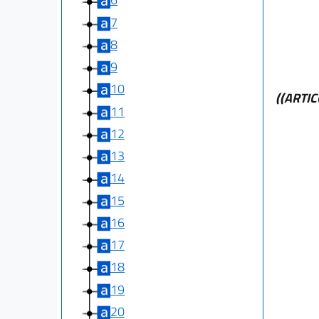
7
8
9
10
((ARTI
11
12
13
14
15
16
17
18
19
20