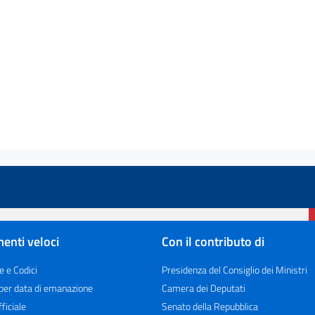
enti veloci
Con il contributo di
e e Codici
Presidenza del Consiglio dei Ministri
 per data di emanazione
Camera dei Deputati
ficiale
Senato della Repubblica