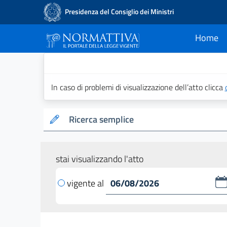
Presidenza del Consiglio dei Ministri
Home
current
Normattiva - Il po
In caso di problemi di visualizzazione dell’atto clicca
Ricerca semplice
stai visualizzando l'atto
vigente al