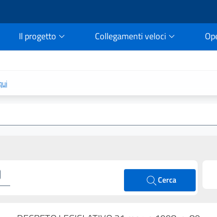
Il progetto
Collegamenti veloci
Op
rtale della legge vigent
qui
Cerca