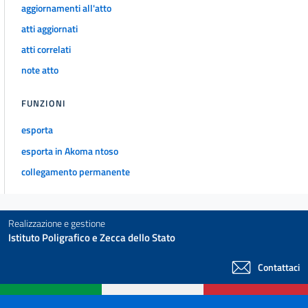
aggiornamenti all'atto
28
atti aggiornati
29
atti correlati
30
note atto
31
FUNZIONI
32
33
esporta
34
esporta in Akoma ntoso
35
collegamento permanente
36
37
Realizzazione e gestione
38
Istituto Poligrafico e Zecca dello Stato
39
Contattaci
40
41