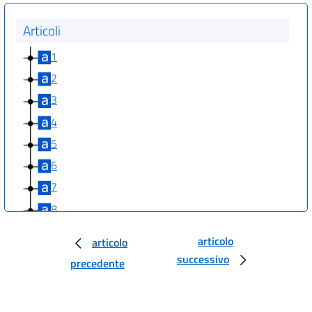
Articoli
1
2
3
4
5
6
7
8
9
articolo
articolo
10
successivo
precedente
11
12