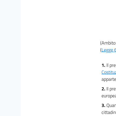
14.1
14 bis
14 ter
15
16
(Ambito 
17
(
Legge 6
TITOLO II
DISPOSIZIONI SULL'INGRESSO, IL SOGGIORNO
1.
Il pr
E L'ALLONTANAMENTO
DAL TERRITORIO DELLO STATO
Costitu
CAPO III
apparte
DISPOSIZIONI DI CARATTERE
UMANITARIO
2.
Il pr
18
europea
18 bis
3.
Quand
18 ter
cittadi
19