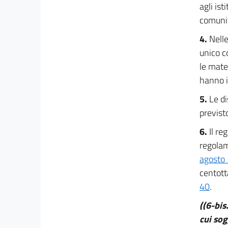
agli ist
20
comunit
20 bis
4.
Nelle
TITOLO III
unico c
DISCIPLINA DEL LAVORO
le mate
21
hanno i
22
5.
Le di
23
previst
24
6.
Il re
24 bis
regolam
25
agosto 
26
centott
26 bis
40
.
27
((6-bis
27 bis
cui sog
27 ter