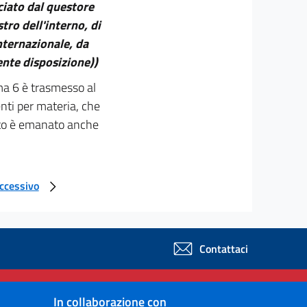
sciato dal questore
ro dell'interno, di
internazionale, da
ente disposizione))
ma 6 è trasmesso al
nti per materia, che
ento è emanato anche
uccessivo
Contattaci
In collaborazione con