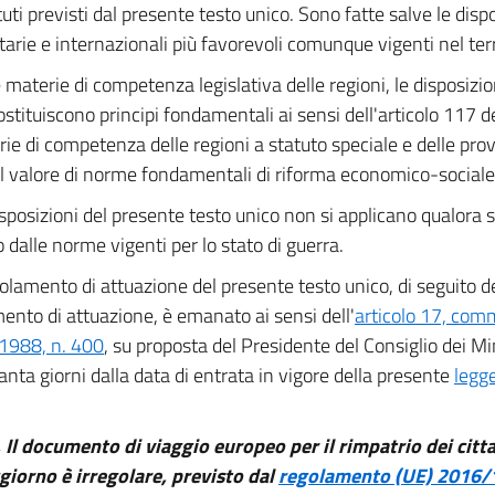
ituti previsti dal presente testo unico. Sono fatte salve le disp
arie e internazionali più favorevoli comunque vigenti nel terri
 materie di competenza legislativa delle regioni, le disposizi
ostituiscono principi fondamentali ai sensi dell'articolo 117 d
rie di competenza delle regioni a statuto speciale e delle pr
l valore di norme fondamentali di riforma economico-sociale
sposizioni del presente testo unico non si applicano qualora
o dalle norme vigenti per lo stato di guerra.
golamento di attuazione del presente testo unico, di seguito
ento di attuazione, è emanato ai sensi dell'
articolo 17, comm
1988, n. 400
, su proposta del Presidente del Consiglio dei Min
anta giorni dalla data di entrata in vigore della presente
legg
. Il documento di viaggio europeo per il rimpatrio dei cittad
giorno è irregolare, previsto dal
regolamento (UE) 2016/