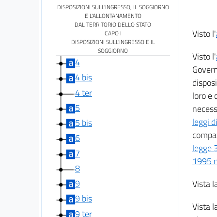
DISPOSIZIONI SULL'INGRESSO, IL SOGGIORNO
E L'ALLONTANAMENTO
DAL TERRITORIO DELLO STATO
Visto l'
CAPO I
DISPOSIZIONI SULL'INGRESSO E IL
SOGGIORNO
Visto l'
4
Govern
4 bis
disposi
4 ter
loro e 
5
necessa
leggi d
5 bis
compati
6
legge 
7
1995 n
8
9
Vista l
9 bis
Vista l
9 ter