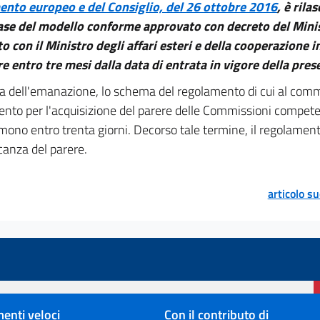
ento europeo e del Consiglio, del 26 ottobre 2016
, è rila
ase del modello conforme approvato con decreto del Minist
o con il Ministro degli affari esteri e della cooperazione 
e entro tre mesi dalla data di entrata in vigore della pres
a dell'emanazione, lo schema del regolamento di cui al com
nto per l'acquisizione del parere delle Commissioni compete
imono entro trenta giorni. Decorso tale termine, il regolam
anza del parere.
articolo s
enti veloci
Con il contributo di