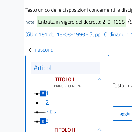
Testo unico delle disposizioni concernenti la disc
Entrata in vigore del decreto: 2-9-1998
(U
note:
(GU n.191 del 18-08-1998 - Suppl. Ordinario n.
nascondi
Articoli
TITOLO I
Testo in 
PRINCIPI GENERALI
1
2
2 bis
aggior
3
TITOLO II