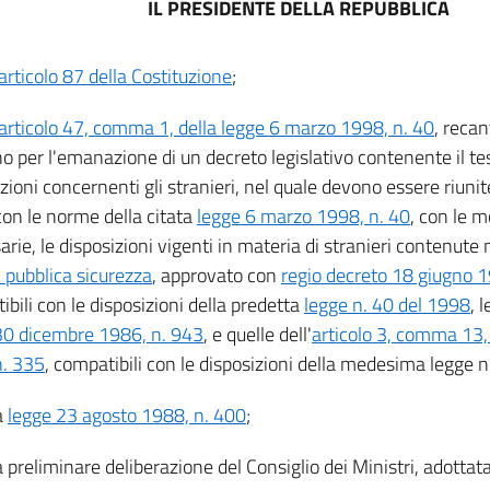
IL PRESIDENTE DELLA REPUBBLICA
articolo 87 della Costituzione
;
articolo 47, comma 1, della legge 6 marzo 1998, n. 40
, recan
o per l'emanazione di un decreto legislativo contenente il tes
zioni concernenti gli stranieri, nel quale devono essere riunit
con le norme della citata
legge 6 marzo 1998, n. 40
, con le m
rie, le disposizioni vigenti in materia di stranieri contenute 
i pubblica sicurezza
, approvato con
regio decreto 18 giugno 1
bili con le disposizioni della predetta
legge n. 40 del 1998
, 
30 dicembre 1986, n. 943
, e quelle dell'
articolo 3, comma 13,
. 335
, compatibili con le disposizioni della medesima legge n
a
legge 23 agosto 1988, n. 400
;
a preliminare deliberazione del Consiglio dei Ministri, adottata