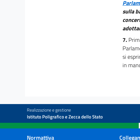
Parlam
27 quater
sulla b
27 quinquies
concert
adottar
27 sexies
TITOLO IV
7.
Prim
DIRITTO ALL'UNITÀ FAMILIARE E TUTELA DEI
Parlame
MINORI
si espr
28
in manc
29
29 bis
30
31
32
Realizzazione e gestione
33
Istituto Poligrafico e Zecca dello Stato
TITOLO V
DISPOSIZIONI IN MATERIA SANITARIA,
Normattiva
Collegam
NONCHÈ DI