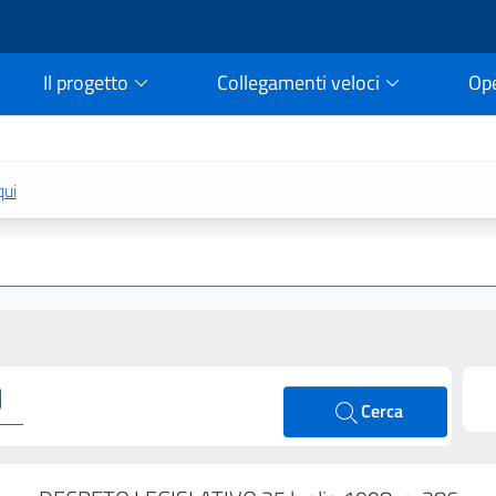
Il progetto
Collegamenti veloci
Op
rtale della legge vigent
qui
Cerca