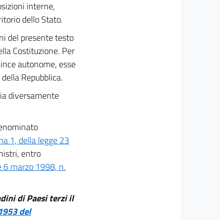
osizioni interne,
torio dello Stato.
oni del presente testo
ella Costituzione. Per
ovince autonome, esse
 della Repubblica.
 sia diversamente
 denominato
a 1, della legge 23
istri, entro
e 6 marzo 1998, n.
ini di Paesi terzi il
1953 del