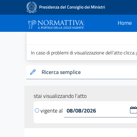
Presidenza del Consiglio dei Ministri
Home
current
Normattiva - Il po
In caso di problemi di visualizzazione dell’atto clicca
Ricerca semplice
stai visualizzando l'atto
vigente al