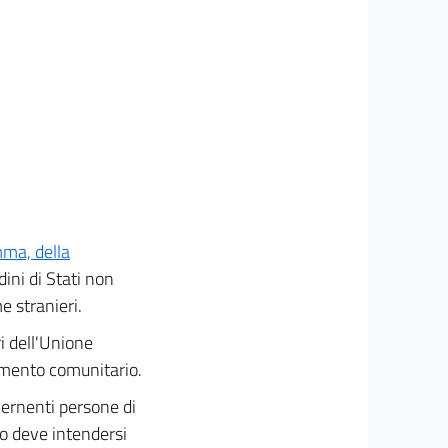
mma, della
dini di Stati non
e stranieri.
ri dell'Unione
amento comunitario.
cernenti persone di
to deve intendersi