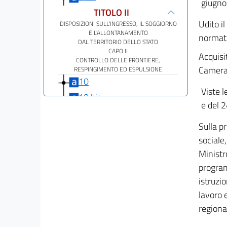
giugno
TITOLO II
Udito il
DISPOSIZIONI SULL'INGRESSO, IL SOGGIORNO
E L'ALLONTANAMENTO
normati
DAL TERRITORIO DELLO STATO
CAPO II
Acquisi
CONTROLLO DELLE FRONTIERE,
Camera 
RESPINGIMENTO ED ESPULSIONE
10
Viste l
10 bis
e del 2
10 ter
Sulla pr
10 quater
sociale,
11
Ministro
12
program
12 bis
istruzio
13
lavoro e
13 bis
regional
14