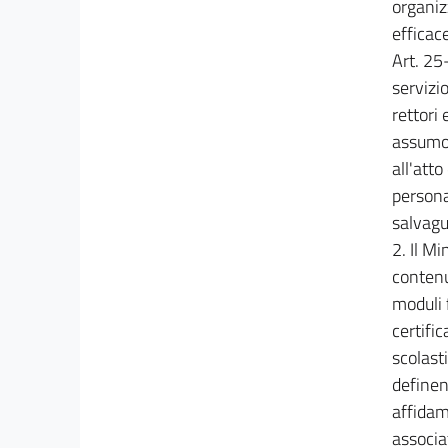
organiz
efficac
Art. 25-
servizio
rettori 
assumon
all'atto
persona
salvagua
2. Il Mi
contenu
moduli f
certifi
scolasti
definend
affidam
associat