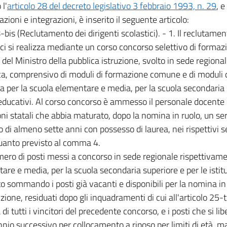
l'
articolo 28 del decreto legislativo 3 febbraio 1993, n. 29
, 
zioni e integrazioni, è inserito il seguente articolo:
-bis (Reclutamento dei dirigenti scolastici). - 1. Il reclutamen
ici si realizza mediante un corso concorso selettivo di formaz
 del Ministro della pubblica istruzione, svolto in sede region
ca, comprensivo di moduli di formazione comune e di moduli 
ca per la scuola elementare e media, per la scuola secondaria 
i educativi. Al corso concorso è ammesso il personale docente
ioni statali che abbia maturato, dopo la nomina in ruolo, un s
o di almeno sette anni con possesso di laurea, nei rispettivi se
uanto previsto al comma 4.
umero di posti messi a concorso in sede regionale rispettivame
are e media, per la scuola secondaria superiore e per le istit
to sommando i posti già vacanti e disponibili per la nomina in 
izione, residuati dopo gli inquadramenti di cui all'articolo 25-
di tutti i vincitori del precedente concorso, e i posti che si l
ennio successivo per collocamento a riposo per limiti di età, ma