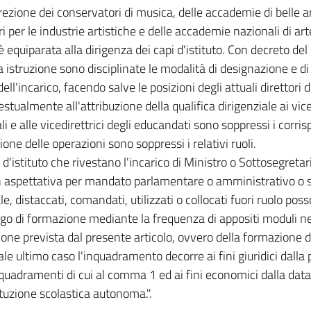
rezione dei conservatori di musica, delle accademie di belle arti
ri per le industrie artistiche e delle accademie nazionali di a
è equiparata alla dirigenza dei capi d'istituto. Con decreto del
a istruzione sono disciplinate le modalità di designazione e d
ell'incarico, facendo salve le posizioni degli attuali direttori d
stualmente all'attribuzione della qualifica dirigenziale ai vice
i e alle vicedirettrici degli educandati sono soppressi i corris
one delle operazioni sono soppressi i relativi ruoli.
i d'istituto che rivestano l'incarico di Ministro o Sottosegretar
n aspettativa per mandato parlamentare o amministrativo o 
le, distaccati, comandati, utilizzati o collocati fuori ruolo po
ligo di formazione mediante la frequenza di appositi moduli ne
one prevista dal presente articolo, ovvero della formazione di 
 tale ultimo caso l'inquadramento decorre ai fini giuridici dall
nquadramenti di cui al comma 1 ed ai fini economici dalla dat
ituzione scolastica autonoma.".