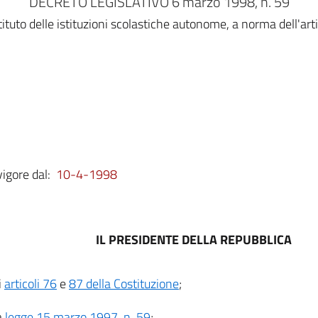
DECRETO LEGISLATIVO 6 marzo 1998, n. 59
i istituto delle istituzioni scolastiche autonome, a norma dell
vigore dal:
10-4-1998
IL PRESIDENTE DELLA REPUBBLICA
i
articoli 76
e
87 della Costituzione
;
a
legge 15 marzo 1997, n. 59
;