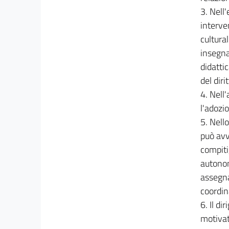
3. Nell
interven
cultural
insegna
didattic
del dir
4. Nell'
l'adozi
5. Nell
può avva
compiti
autonom
assegnat
coordin
6. Il di
motivat