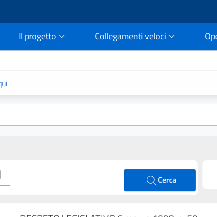
Il progetto
Collegamenti veloci
Op
rtale della legge vigent
qui
Cerca