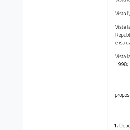
Visto l'
Viste l
Repubb
e istru
Vista l
1998;
propost
1.
Dopo 