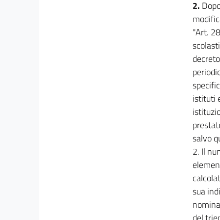
2.
Dopo 
modifica
"Art. 28
scolast
decreto
periodi
specifi
istitut
istituz
prestat
salvo q
2. Il n
element
calcola
sua ind
nomina 
del tri