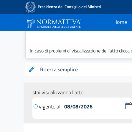
Presidenza del Consiglio dei Ministri
Home
current
Normattiva - Il po
In caso di problemi di visualizzazione dell’atto clicca
Ricerca semplice
stai visualizzando l'atto
vigente al