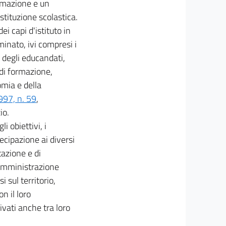
ormazione e un
stituzione scolastica.
ei capi d'istituto in
rminato, ivi compresi i
ci degli educandati,
 di formazione,
omia e della
997, n. 59
,
io.
i obiettivi, i
ecipazione ai diversi
tazione e di
l'amministrazione
 sul territorio,
n il loro
ivati anche tra loro