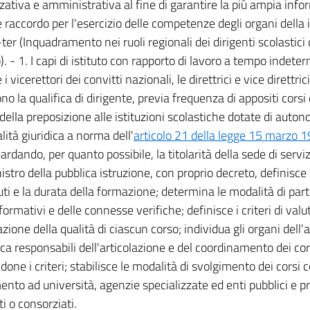
zativa e amministrativa al fine di garantire la più ampia inf
e raccordo per l'esercizio delle competenze degli organi della i
ter (Inquadramento nei ruoli regionali dei dirigenti scolastici d
). - 1. I capi di istituto con rapporto di lavoro a tempo indete
e i vicerettori dei convitti nazionali, le direttrici e vice direttri
o la qualifica di dirigente, previa frequenza di appositi corsi
 della preposizione alle istituzioni scolastiche dotate di auton
lità giuridica a norma dell'
articolo 21 della legge 15 marzo 1
rdando, per quanto possibile, la titolarità della sede di serviz
nistro della pubblica istruzione, con proprio decreto, definisce gl
ti e la durata della formazione; determina le modalità di part
ormativi e delle connesse verifiche; definisce i criteri di valu
cazione della qualità di ciascun corso; individua gli organi del
ca responsabili dell'articolazione e del coordinamento dei corsi
one i criteri; stabilisce le modalità di svolgimento dei corsi co
ento ad università, agenzie specializzate ed enti pubblici e pr
i o consorziati.