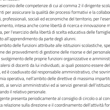
'esercizio delle competenze di cui al comma 2 il dirigente sco
ti per assicurare la qualità dei processi formativi e la collabo
i, professionali, sociali ed economiche del territorio, per l'eserc
mento, intesa anche come libertà di ricerca e innovazione 
a, per l'esercizio della libertà di scelta educativa delle famigli
itto all'apprendimento da parte degli alunni.
ambito delle funzioni attribuite alle istituzioni scolastiche, sp
one dei provvedimenti di gestione delle risorse e del personale
o svolgimento delle proprie funzioni organizzative e amministr
lersi di docenti da lui individuati, ai quali possono essere del
, ed è coadiuvato dal responsabile amministrativo, che sovri
ia operativa, nell'ambito delle direttive di massima impartite
i, ai servizi amministrativi ed ai servizi generali dell'istituzi
ando il relativo personale.
rigente presenta periodicamente al consiglio di circolo o al cons
a relazione sulla direzione e il coordinamento dell'attività fo