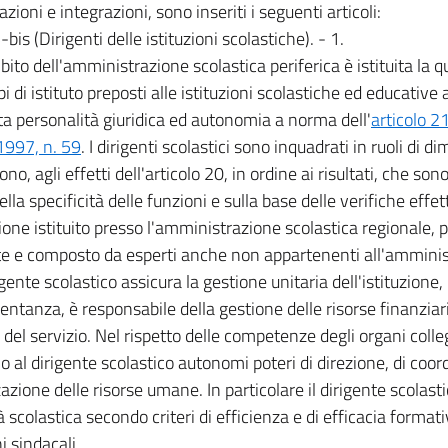
zioni e integrazioni, sono inseriti i seguenti articoli:
-bis (Dirigenti delle istituzioni scolastiche). - 1.
ito dell'amministrazione scolastica periferica è istituita la qu
pi di istituto preposti alle istituzioni scolastiche ed educative a
ita personalità giuridica ed autonomia a norma dell'
articolo 2
1997, n. 59
. I dirigenti scolastici sono inquadrati in ruoli di 
no, agli effetti dell'articolo 20, in ordine ai risultati, che son
lla specificità delle funzioni e sulla base delle verifiche effe
ione istituito presso l'amministrazione scolastica regionale, 
te e composto da esperti anche non appartenenti all'amminis
rigente scolastico assicura la gestione unitaria dell'istituzione,
entanza, è responsabile della gestione delle risorse finanziar
i del servizio. Nel rispetto delle competenze degli organi collegi
o al dirigente scolastico autonomi poteri di direzione, di coo
zazione delle risorse umane. In particolare il dirigente scolast
tà scolastica secondo criteri di efficienza e di efficacia formati
i sindacali.