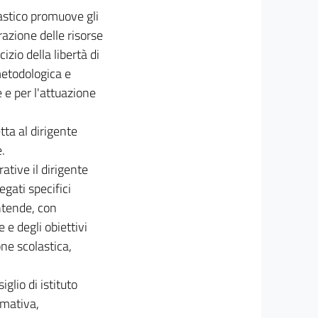
lastico promuove gli
razione delle risorse
izio della libertà di
metodologica e
e e per l'attuazione
etta al dirigente
.
ative il dirigente
egati specifici
ntende, con
 e degli obiettivi
one scolastica,
iglio di istituto
rmativa,