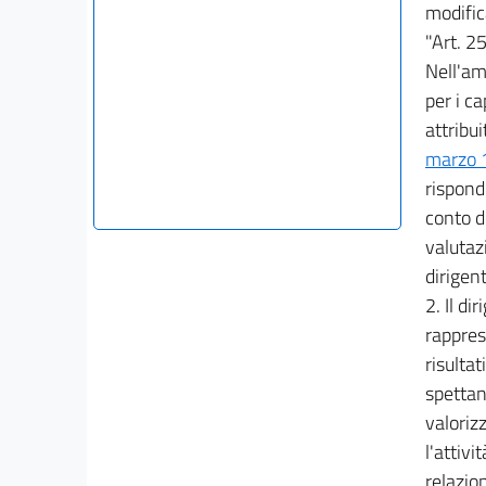
modifica
"Art. 25
Nell'amb
per i ca
attribu
marzo 
rispondo
conto de
valutaz
dirigen
2. Il di
rappres
risultat
spettan
valoriz
l'attivi
relazion