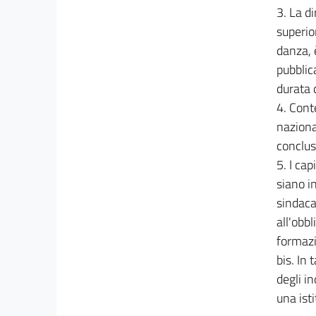
3. La di
superio
danza, 
pubblic
durata d
4. Conte
nazional
conclusi
5. I cap
siano i
sindaca
all'obb
formazi
bis. In
degli i
una ist