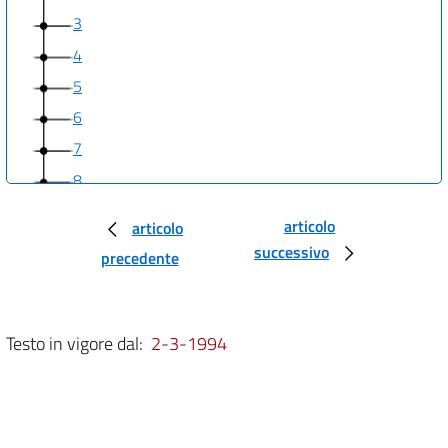
3
4
5
6
7
8
9
articolo
articolo
10
successivo
precedente
11
12
Testo in vigore dal:
2-3-1994