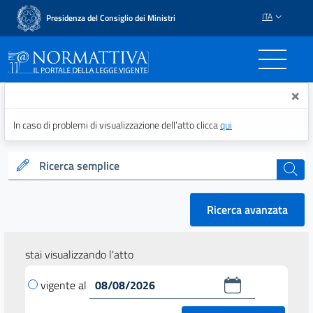
ITA
Presidenza del Consiglio dei Ministri
Normattiva - Il portale del
×
In caso di problemi di visualizzazione dell’atto clicca
qui
Ricerca semplice
cerca
Ricerca avanzata
stai visualizzando l'atto
vigente al