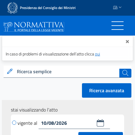
ITA
Presidenza del Consiglio dei Ministri
Normattiva - Il portale del
×
In caso di problemi di visualizzazione dell’atto clicca
qui
Ricerca semplice
cerca
Ricerca avanzata
stai visualizzando l'atto
vigente al