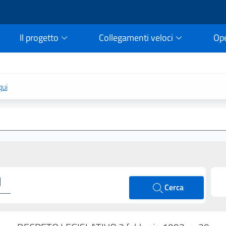
Il progetto
Collegamenti veloci
Op
rtale della legge vigent
qui
Cerca