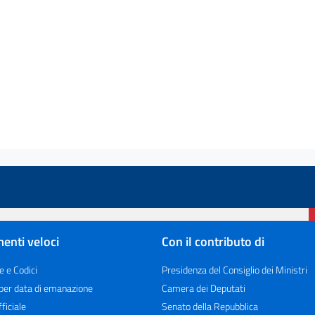
enti veloci
Con il contributo di
e e Codici
Presidenza del Consiglio dei Ministri
 per data di emanazione
Camera dei Deputati
ficiale
Senato della Repubblica