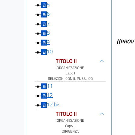
5
6
7
8
((PROV
9
10
TITOLO II
ORGANIZZAZIONE
Capo I
RELAZIONI CON IL PUBBLICO
11
12
12 bis
TITOLO II
ORGANIZZAZIONE
Capo II
DIRIGENZA