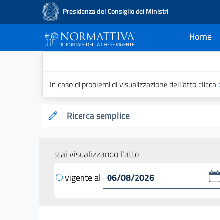
Presidenza del Consiglio dei Ministri
Home
current
Normattiva - Il po
In caso di problemi di visualizzazione dell’atto clicca
Ricerca semplice
stai visualizzando l'atto
vigente al