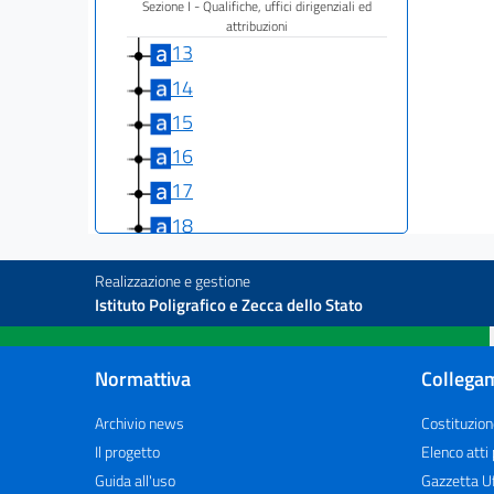
Sezione I - Qualifiche, uffici dirigenziali ed
attribuzioni
13
14
15
16
17
18
19
Realizzazione e gestione
20
Istituto Poligrafico e Zecca dello Stato
21
22
Normattiva
Collegam
23
Archivio news
Costituzion
24
Il progetto
Elenco atti
25
Guida all'uso
Gazzetta Uf