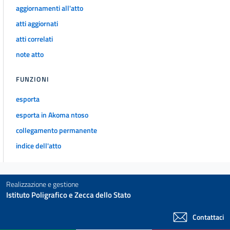
20
aggiornamenti all'atto
21
atti aggiornati
22
atti correlati
23
note atto
24
FUNZIONI
25
esporta
25 bis
esporta in Akoma ntoso
25 ter
collegamento permanente
26
indice dell'atto
27
27 bis
TITOLO II
Realizzazione e gestione
ORGANIZZAZIONE
Istituto Poligrafico e Zecca dello Stato
Capo II
DIRIGENZA
Contattaci
Sezione II - Accesso alla dirigenza e riordino della Scuola
superiore della pubblica amministrazione.