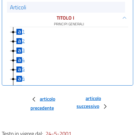
Articoli
TITOLO I
PRINCIPI GENERALI
1
2
3
4
5
6
7
8
articolo
articolo
successivo
9
precedente
10
TITOLO II
ORGANIZZAZIONE
Testo in vigore dal:
24-5-2001