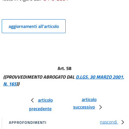
Capo I
RELAZIONI CON IL PUBBLICO
11
12
aggiornamenti all'articolo
12 bis
TITOLO II
ORGANIZZAZIONE
Capo II
DIRIGENZA
Sezione I - Qualifiche, uffici dirigenziali ed attribuzioni
Art. 58
13
((PROVVEDIMENTO ABROGATO DAL
D.LGS. 30 MARZO 2001,
14
N. 165
))
15
16
articolo
articolo
17
successivo
precedente
18
nascondi
19
APPROFONDIMENTI