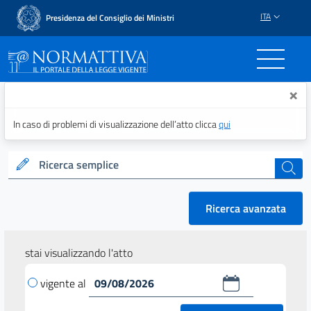
ITA
Presidenza del Consiglio dei Ministri
Normattiva - Il portale del
×
In caso di problemi di visualizzazione dell’atto clicca
qui
Ricerca semplice
cerca
Ricerca avanzata
stai visualizzando l'atto
vigente al