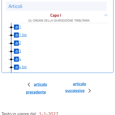
Articoli
Capo I
GLI ORGANI DELLA GIURISDIZIONE TRIBUTARIA
1
1 bis
2
3
4
4 bis
4 ter
4 quater
articolo
articolo
successivo
4 quinquies
precedente
5
5 bis
Testo in vigore dal:
1-1-2027
6