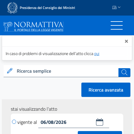
ITA
Presidenza del Consiglio dei Ministri
Normattiva - Il portale del
×
In caso di problemi di visualizzazione dell’atto clicca
qui
Ricerca semplice
cerca
Ricerca avanzata
stai visualizzando l'atto
vigente al