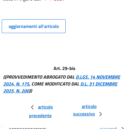
Capo II
I COMPONENTI DELLE
((CORTI DI GIUSTIZIA TRIBUTARIA DI PRIMO E
SECONDO GRADO))
aggiornamenti all'articolo
7
8
9
10
11
Art. 29-bis
12
((PROVVEDIMENTO ABROGATO DAL
D.LGS. 14 NOVEMBRE
13
2024, N. 175
, COME MODIFICATO DAL
D.L. 31 DICEMBRE
13 bis
2025, N. 200
))
14
articolo
articolo
15
successivo
precedente
16
Capo III
nascondi