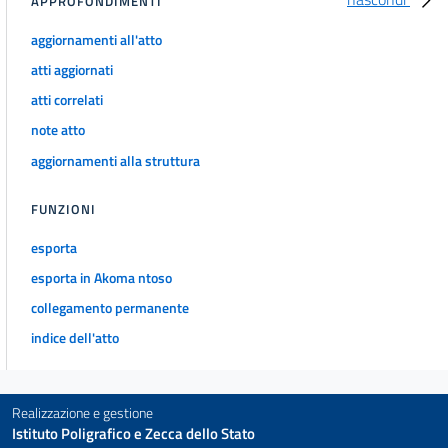
APPROFONDIMENTI
IL CONSIGLIO DI PRESIDENZA DELLA GIUSTIZIA TRIBUTARIA
17
aggiornamenti all'atto
18
atti aggiornati
19
atti correlati
20
note atto
21
aggiornamenti alla struttura
22
FUNZIONI
23
esporta
24
esporta in Akoma ntoso
24 bis
collegamento permanente
25
indice dell'atto
26
27
28
Realizzazione e gestione
Istituto Poligrafico e Zecca dello Stato
29