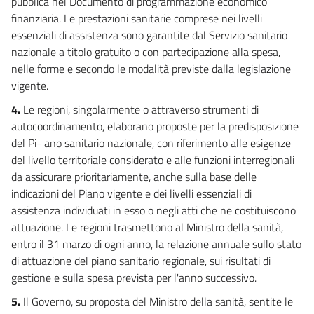
pubblica nel Documento di programmazione economico
15 novies
finanziaria. Le prestazioni sanitarie comprese nei livelli
15 decies
essenziali di assistenza sono garantite dal Servizio sanitario
15 undecies
nazionale a titolo gratuito o con partecipazione alla spesa,
nelle forme e secondo le modalità previste dalla legislazione
15 duodecies
vigente.
15 terdecies
4.
Le regioni, singolarmente o attraverso strumenti di
15 quaterdecies
autocoordinamento, elaborano proposte per la predisposizione
16
del Pi- ano sanitario nazionale, con riferimento alle esigenze
16 bis
del livello territoriale considerato e alle funzioni interregionali
da assicurare prioritariamente, anche sulla base delle
16 ter
indicazioni del Piano vigente e dei livelli essenziali di
16 quater
assistenza individuati in esso o negli atti che ne costituiscono
16 quinquies
attuazione. Le regioni trasmettono al Ministro della sanità,
entro il 31 marzo di ogni anno, la relazione annuale sullo stato
16 sexies
di attuazione del piano sanitario regionale, sui risultati di
17
gestione e sulla spesa prevista per l'anno successivo.
17 bis
5.
Il Governo, su proposta del Ministro della sanità, sentite le
TITOLO VI