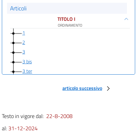
Articoli
TITOLO I
ORDINAMENTO
1
2
3
3 bis
3 ter
3 quater
articolo successivo
3 quinquies
3 sexies
3 septies
Testo in vigore dal:
22-8-2008
3 octies
al:
31-12-2024
4