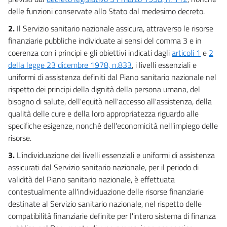
12 bis
delle funzioni conservate allo Stato dal medesimo decreto.
13
2.
Il Servizio sanitario nazionale assicura, attraverso le risorse
TITOLO IV
finanziarie pubbliche individuate ai sensi del comma 3 e in
PARTECIPAZIONE E TUTELA DEI DIRITTI
coerenza con i principi e gli obiettivi indicati dagli
articoli 1
e
2
DEI CITTADINI
della legge 23 dicembre 1978, n.833
, i livelli essenziali e
14
uniformi di assistenza definiti dal Piano sanitario nazionale nel
TITOLO V
rispetto dei principi della dignità della persona umana, del
PERSONALE
bisogno di salute, dell'equità nell'accesso all'assistenza, della
15
qualità delle cure e della loro appropriatezza riguardo alle
15 bis
specifiche esigenze, nonché dell'economicità nell'impiego delle
15 ter
risorse.
15 quater
3.
L'individuazione dei livelli essenziali e uniformi di assistenza
15 quinquies
assicurati dal Servizio sanitario nazionale, per il periodo di
validità del Piano sanitario nazionale, è effettuata
15 sexies
contestualmente all'individuazione delle risorse finanziarie
15 septies
destinate al Servizio sanitario nazionale, nel rispetto delle
15 octies
compatibilità finanziarie definite per l'intero sistema di finanza