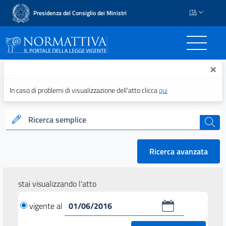
ITA
Presidenza del Consiglio dei Ministri
Normattiva - Il portale del
×
In caso di problemi di visualizzazione dell’atto clicca
qui
Ricerca semplice
cerca
Ricerca avanzata
stai visualizzando l'atto
vigente al