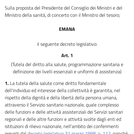
8
Sulla proposta del Presidente del Consiglio dei Ministri e del
8 bis
Ministro della sanità, di concerto con il Ministro del tesoro;
8 ter
EMANA
8 quater
8 quinquies
il seguente decreto legislativo:
8 sexies
Art. 1
8 septies
(Tutela del diritto alla salute, programmazione sanitaria e
8 octies
definizione dei livelli essenziali e uniformi di assistenza)
9
1.
La tutela della salute come diritto fondamentale
9 bis
dell'individuo ed interesse della collettività è garantita, nel
10
rispetto della dignità e della libertà della persona umana,
TITOLO III
attraverso il Servizio sanitario nazionale, quale complesso
FINANZIAMENTO
delle funzioni e delle attività assistenziali dei Servizi sanitari
11
regionali e delle altre funzioni e attività svolte dagli enti ed
12
istituzioni di rilievo nazionale, nell'ambito dei conferimenti
previsti dal
decreto legislativo 31 marzo 1998, n. 112
, nonché