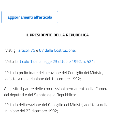
5
5 bis
6
aggiornamenti all'articolo
6 bis
6 ter
IL PRESIDENTE DELLA REPUBBLICA
7
7 bis
Visti gli
articoli 76
e
87 della Costituzione
;
7 ter
Visto l'
articolo 1 della legge 23 ottobre 1992, n. 421
;
7 quater
7 quinquies
Vista la preliminare deliberazione del Consiglio dei Ministri,
adottata nella riunione del 1 dicembre 1992;
7 sexies
7 septies
Acquisito il parere delle commissioni permanenti della Camera
dei deputati e del Senato della Repubblica;
7 octies
TITOLO II
Vista la deliberazione del Consiglio dei Ministri, adottata nella
PRESTAZIONI
riunione del 23 dicembre 1992;