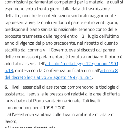
commissioni parlamentari competenti per la materia, le quali si
NORME FINALI E TRANSITORIE
esprimono entro trenta giorni dalla data di trasmissione
18
dell'atto, nonché le confederazioni sindacali maggiormente
19
rappresentative, le quali rendono il parere entro venti giorni,
19 bis
predispone il piano sanitario nazionale, tenendo conto delle
proposte trasmesse dalle regioni entro il 31 luglio dell'ultimo
19 ter
anno di vigenza del piano precedente, nel rispetto di quanto
19 quater
stabilito dal comma 4. Il Governo, ove si discosti dal parere
19 quinquies
delle commissioni parlamentari, è tenuto a motivare. Il piano è
adottato ai sensi dell'
articolo 1 della legge 12 gennaio 1991,
19 sexies
n.13
, d'intesa con la Conferenza unificata di cui all'
articolo 8
20
del decreto legislativo 28 agosto 1997, n. 281
.
6.
I livelli essenziali di assistenza comprendono le tipologie di
assistenza, i servizi e le prestazioni relativi alle aree di offerta
individuate dal Piano sanitario nazionale. Tali livelli
comprendono, per il 1998-2000:
a) l'assistenza sanitaria collettiva in ambiente di vita e di
lavoro;
b ) l'assistenza distrettuale;