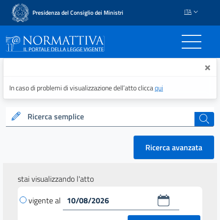
ITA
Presidenza del Consiglio dei Ministri
Normattiva - Il portale del
×
In caso di problemi di visualizzazione dell’atto clicca
qui
Ricerca semplice
cerca
Ricerca avanzata
stai visualizzando l'atto
vigente al