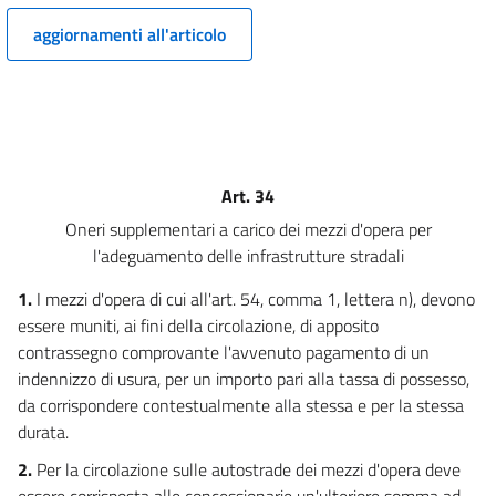
12
aggiornamenti all'articolo
12 bis
TITOLO II
DELLA COSTRUZIONE E TUTELA DELLE STRADE
Capo I
COSTRUZIONE E TUTELA DELLE STRADE ED AREE PUBBLICHE
13
14
Art. 34
15
Oneri supplementari a carico dei mezzi d'opera per
l'adeguamento delle infrastrutture stradali
16
17
1.
I mezzi d'opera di cui all'art. 54, comma 1, lettera n), devono
essere muniti, ai fini della circolazione, di apposito
18
contrassegno comprovante l'avvenuto pagamento di un
19
indennizzo di usura, per un importo pari alla tassa di possesso,
20
da corrispondere contestualmente alla stessa e per la stessa
durata.
21
2.
Per la circolazione sulle autostrade dei mezzi d'opera deve
22
essere corrisposta alle concessionarie un'ulteriore somma ad