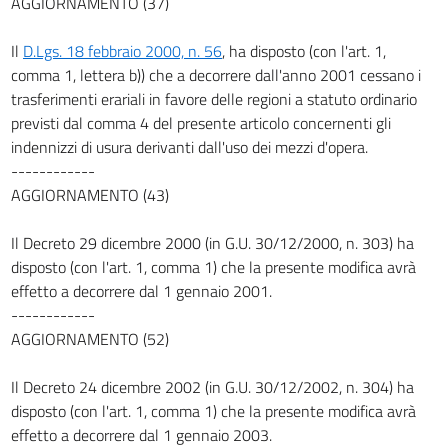
AGGIORNAMENTO (37)
47
48
Il
D.Lgs. 18 febbraio 2000, n. 56
, ha disposto (con l'art. 1,
comma 1, lettera b)) che a decorrere dall'anno 2001 cessano i
49
trasferimenti erariali in favore delle regioni a statuto ordinario
50
previsti dal comma 4 del presente articolo concernenti gli
51
indennizzi di usura derivanti dall'uso dei mezzi d'opera.
------------
52
AGGIORNAMENTO (43)
53
54
Il Decreto 29 dicembre 2000 (in G.U. 30/12/2000, n. 303) ha
55
disposto (con l'art. 1, comma 1) che la presente modifica avrà
effetto a decorrere dal 1 gennaio 2001.
56
------------
57
AGGIORNAMENTO (52)
58
Il Decreto 24 dicembre 2002 (in G.U. 30/12/2002, n. 304) ha
59
disposto (con l'art. 1, comma 1) che la presente modifica avrà
60
effetto a decorrere dal 1 gennaio 2003.