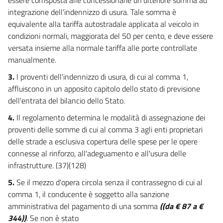
23
integrazione dell'indennizzo di usura. Tale somma è
24
equivalente alla tariffa autostradale applicata al veicolo in
25
condizioni normali, maggiorata del 50 per cento, e deve essere
versata insieme alla normale tariffa alle porte controllate
26
manualmente.
27
3.
I proventi dell'indennizzo di usura, di cui al comma 1,
28
affluiscono in un apposito capitolo dello stato di previsione
29
dell'entrata del bilancio dello Stato.
30
4.
Il regolamento determina le modalità di assegnazione dei
31
proventi delle somme di cui al comma 3 agli enti proprietari
delle strade a esclusiva copertura delle spese per le opere
32
connesse al rinforzo, all'adeguamento e all'usura delle
33
infrastrutture. (37)(128)
34
5.
Se il mezzo d'opera circola senza il contrassegno di cui al
34 bis
comma 1, il conducente è soggetto alla sanzione
Capo II
amministrativa del pagamento di una somma
((da € 87 a €
ORGANIZZAZIONE DELLA CIRCOLAZIONE E SEGNALETICA STRADALE
344))
. Se non è stato