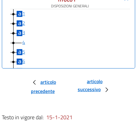
DISPOSIZIONI GENERALI
1
2
3
4
5
6
7
8
articolo
articolo
successivo
9
precedente
9 bis
9 ter
Testo in vigore dal:
15-1-2021
10
11