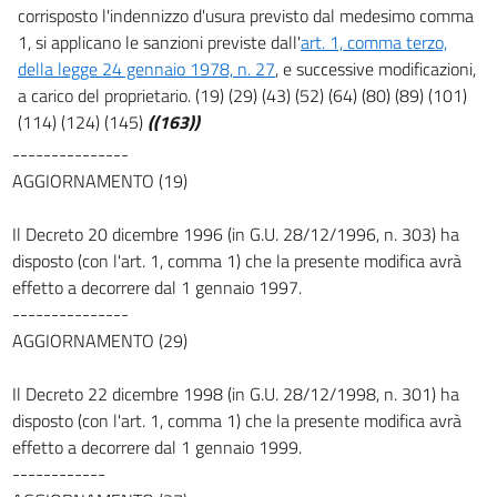
35
corrisposto l'indennizzo d'usura previsto dal medesimo comma
1, si applicano le sanzioni previste dall'
art. 1, comma terzo,
36
della legge 24 gennaio 1978, n. 27
, e successive modificazioni,
37
a carico del proprietario. (19) (29) (43) (52) (64) (80) (89) (101)
38
(114) (124) (145)
((163))
39
---------------
AGGIORNAMENTO (19)
40
41
Il Decreto 20 dicembre 1996 (in G.U. 28/12/1996, n. 303) ha
42
disposto (con l'art. 1, comma 1) che la presente modifica avrà
effetto a decorrere dal 1 gennaio 1997.
43
---------------
44
AGGIORNAMENTO (29)
45
TITOLO III
Il Decreto 22 dicembre 1998 (in G.U. 28/12/1998, n. 301) ha
DEI VEICOLI
disposto (con l'art. 1, comma 1) che la presente modifica avrà
Capo I
effetto a decorrere dal 1 gennaio 1999.
DEI VEICOLI IN GENERALE
------------
46