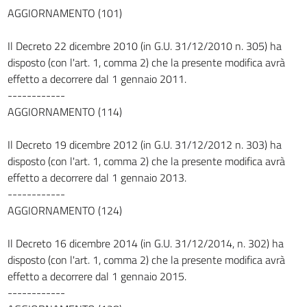
71
AGGIORNAMENTO (101)
72
Il Decreto 22 dicembre 2010 (in G.U. 31/12/2010 n. 305) ha
73
disposto (con l'art. 1, comma 2) che la presente modifica avrà
74
effetto a decorrere dal 1 gennaio 2011.
75
------------
AGGIORNAMENTO (114)
76
77
Il Decreto 19 dicembre 2012 (in G.U. 31/12/2012 n. 303) ha
78
disposto (con l'art. 1, comma 2) che la presente modifica avrà
effetto a decorrere dal 1 gennaio 2013.
79
------------
80
AGGIORNAMENTO (124)
80 bis
81
Il Decreto 16 dicembre 2014 (in G.U. 31/12/2014, n. 302) ha
disposto (con l'art. 1, comma 2) che la presente modifica avrà
Sezione II
effetto a decorrere dal 1 gennaio 2015.
Destinazione ed uso dei veicoli
------------
82