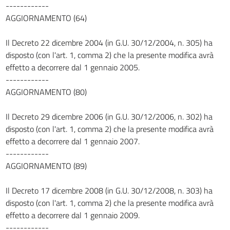
61
------------
AGGIORNAMENTO (64)
62
63
Il Decreto 22 dicembre 2004 (in G.U. 30/12/2004, n. 305) ha
Capo II
disposto (con l'art. 1, comma 2) che la presente modifica avrà
DEI VEICOLI A TRAZIONE ANIMALE, SLITTE E VELOCIPEDI
effetto a decorrere dal 1 gennaio 2005.
64
------------
65
AGGIORNAMENTO (80)
66
Il Decreto 29 dicembre 2006 (in G.U. 30/12/2006, n. 302) ha
67
disposto (con l'art. 1, comma 2) che la presente modifica avrà
68
effetto a decorrere dal 1 gennaio 2007.
69
------------
AGGIORNAMENTO (89)
70
Capo III
Il Decreto 17 dicembre 2008 (in G.U. 30/12/2008, n. 303) ha
VEICOLI A MOTORE E LORO RIMORCHI
disposto (con l'art. 1, comma 2) che la presente modifica avrà
Sezione I
Norme costruttive e di equipaggiamento e accertamenti tecnici per la
effetto a decorrere dal 1 gennaio 2009.
circolazione
------------