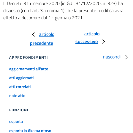
Il Decreto 31 dicembre 2020 (in G.U. 31/12/2020, n. 323) ha
94 bis
disposto (con l'art. 3, comma 1) che la presente modifica avrà
95
effetto a decorrere dal 1° gennaio 2021.
96
97
articolo
articolo
98
successivo
precedente
99
nascondi
APPROFONDIMENTI
100
101
aggiornamenti all'atto
102
atti aggiornati
103
atti correlati
Capo IV
note atto
CIRCOLAZIONE SU STRADA DELLE MACCHINE AGRICOLE E DELLE
MACCHINE OPERATRICI
FUNZIONI
104
esporta
105
esporta in Akoma ntoso
106