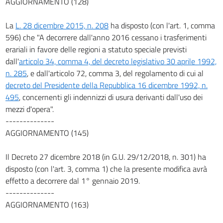
AGGIORNAMENTO (128)
83
84
La
L. 28 dicembre 2015, n. 208
ha disposto (con l'art. 1, comma
85
596) che "A decorrere dall'anno 2016 cessano i trasferimenti
erariali in favore delle regioni a statuto speciale previsti
86
dall'
articolo 34, comma 4, del decreto legislativo 30 aprile 1992,
87
n. 285
, e dall'articolo 72, comma 3, del regolamento di cui al
88
decreto del Presidente della Repubblica 16 dicembre 1992, n.
495
, concernenti gli indennizzi di usura derivanti dall'uso dei
89
mezzi d'opera".
90
--------------
91
AGGIORNAMENTO (145)
92
Il Decreto 27 dicembre 2018 (in G.U. 29/12/2018, n. 301) ha
Sezione III
disposto (con l'art. 3, comma 1) che la presente modifica avrà
Documenti di circolazione e immatricolazione
effetto a decorrere dal 1° gennaio 2019.
93
--------------
93 bis
AGGIORNAMENTO (163)
94