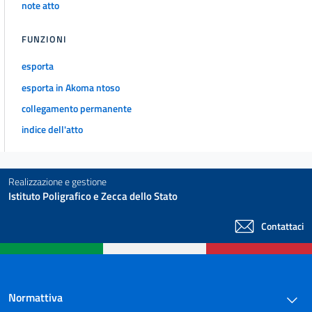
note atto
FUNZIONI
esporta
esporta in Akoma ntoso
collegamento permanente
indice dell'atto
Realizzazione e gestione
Istituto Poligrafico e Zecca dello Stato
Contattaci
Normattiva