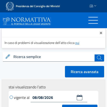
ITA
Presidenza del Consiglio dei Ministri
Normattiva - Il portale del
×
In caso di problemi di visualizzazione dell’atto clicca
qui
Ricerca semplice
cerca
Ricerca avanzata
stai visualizzando l'atto
vigente al