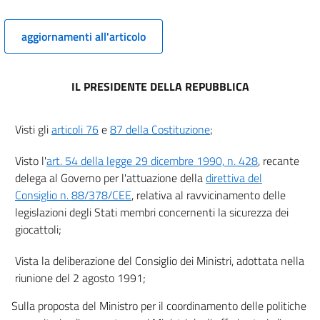
Allegato I
Allegato I
aggiornamenti all'articolo
Allegato II
Allegato II
IL PRESIDENTE DELLA REPUBBLICA
Allegato III
Allegato III
Visti gli
articoli 76
e
87 della Costituzione
;
Allegato IV
Visto l'
art. 54 della legge 29 dicembre 1990, n. 428
, recante
Allegato IV
delega al Governo per l'attuazione della
direttiva del
Consiglio n. 88/378/CEE
, relativa al ravvicinamento delle
Allegato V
legislazioni degli Stati membri concernenti la sicurezza dei
Allegato V
giocattoli;
Vista la deliberazione del Consiglio dei Ministri, adottata nella
riunione del 2 agosto 1991;
Sulla proposta del Ministro per il coordinamento delle politiche