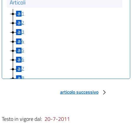
Articoli
1
2
3
4
5
6
7
8
9
articolo successivo
10
11
12
Testo in vigore dal:
20-7-2011
Allegati