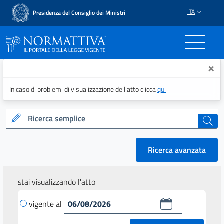
ITA
Presidenza del Consiglio dei Ministri
Normattiva - Il portale del
×
In caso di problemi di visualizzazione dell’atto clicca
qui
Ricerca semplice
cerca
Ricerca avanzata
stai visualizzando l'atto
vigente al