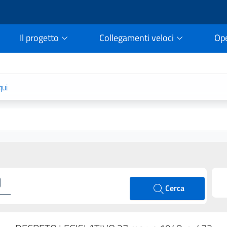
Il progetto
Collegamenti veloci
Op
rtale della legge vigent
qui
Cerca