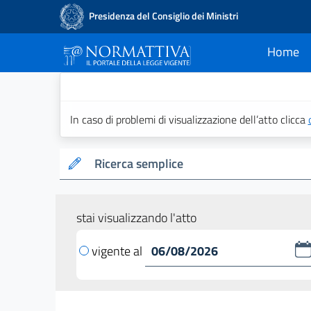
Presidenza del Consiglio dei Ministri
Home
current
Normattiva - Il po
In caso di problemi di visualizzazione dell’atto clicca
Ricerca semplice
stai visualizzando l'atto
vigente al