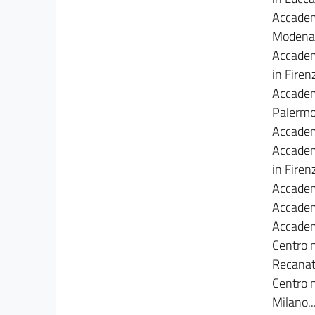
Accademi
Modena.....
Accadem
in Firenze.
Accademi
Palermo....
Accademi
Accadem
in Firenze.
Accademia
Accademi
Accademi
Centro n
Recanati...
Centro n
Milano.....