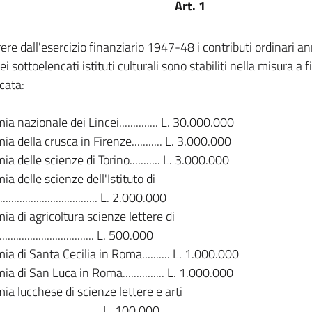
Art. 1
ere dall'esercizio finanziario 1947-48 i contributi ordinari an
ei sottoelencati istituti culturali sono stabiliti nella misura a 
icata:
a nazionale dei Lincei.............. L. 30.000.000
a della crusca in Firenze........... L. 3.000.000
a delle scienze di Torino........... L. 3.000.000
a delle scienze dell'Istituto di
............................... L. 2.000.000
a di agricoltura scienze lettere di
............................... L. 500.000
a di Santa Cecilia in Roma.......... L. 1.000.000
a di San Luca in Roma............... L. 1.000.000
a lucchese di scienze lettere e arti
................................. L. 100.000