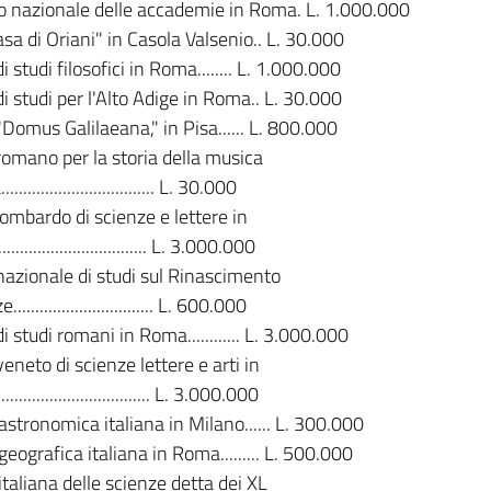
io nazionale delle accademie in Roma. L. 1.000.000
sa di Oriani" in Casola Valsenio.. L. 30.000
di studi filosofici in Roma........ L. 1.000.000
 di studi per l'Alto Adige in Roma.. L. 30.000
 "Domus Galilaeana," in Pisa...... L. 800.000
 romano per la storia della musica
............................... L. 30.000
 lombardo di scienze e lettere in
............................... L. 3.000.000
 nazionale di studi sul Rinascimento
............................... L. 600.000
di studi romani in Roma............ L. 3.000.000
veneto di scienze lettere e arti in
............................... L. 3.000.000
astronomica italiana in Milano...... L. 300.000
geografica italiana in Roma......... L. 500.000
italiana delle scienze detta dei XL