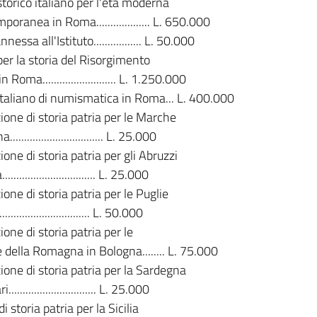
 storico italiano per l'eta moderna
oranea in Roma................... L. 650.000
nessa all'Istituto................. L. 50.000
 per la storia del Risorgimento
n Roma.......................... L. 1.250.000
 italiano di numismatica in Roma... L. 400.000
one di storia patria per le Marche
............................... L. 25.000
one di storia patria per gli Abruzzi
............................... L. 25.000
one di storia patria per le Puglie
.............................. L. 50.000
one di storia patria per le
 della Romagna in Bologna........ L. 75.000
one di storia patria per la Sardegna
............................... L. 25.000
i storia patria per la Sicilia