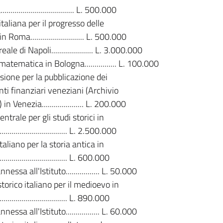
................................. L. 500.000
italiana per il progresso delle
 Roma........................... L. 500.000
ale di Napoli..................... L. 3.000.000
atematica in Bologna................ L. 100.000
ione per la pubblicazione dei
i finanziari veneziani (Archivio
 in Venezia..................... L. 200.000
ntrale per gli studi storici in
............................... L. 2.500.000
italiano per la storia antica in
............................... L. 600.000
nessa all'Istituto................. L. 50.000
 storico italiano per il medioevo in
............................... L. 890.000
nessa all'Istituto................. L. 60.000