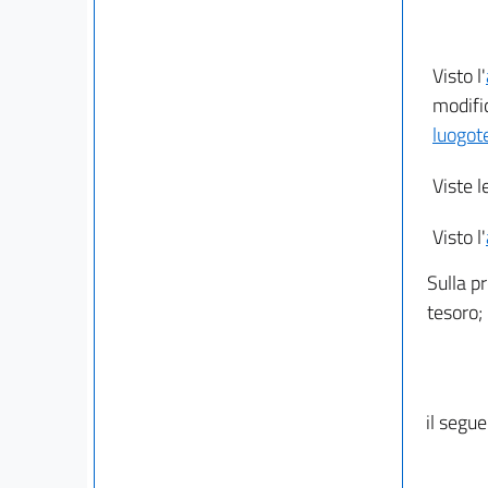
Visto l'
modific
luogot
Viste l
Visto l'
Sulla pr
tesoro;
il segue