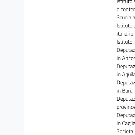
Istituto
e contemp
Scuola an
Istituto
italiano i
Istituto
Deputazi
in Ancona..
Deputazi
in Aquila..
Deputazi
in Bari.....
Deputazi
province
Deputazi
in Cagliari
Societa d