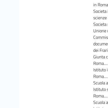
in Roma....
Societa 
scienze in
Societa re
Unione m
Commiss
document
dei Frari)
Giunta ce
Roma.......
Istituto 
Roma.......
Scuola an
Istituto
Roma.......
Scuola an