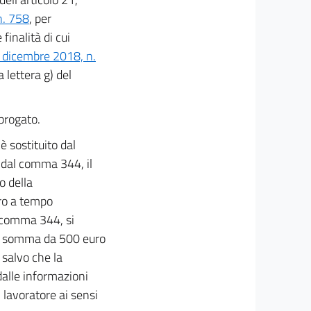
n. 758
, per
 finalità di cui
 dicembre 2018, n.
a lettera g) del
abrogato.
è sostituito dal
 dal comma 344, il
o della
oro a tempo
al comma 344, si
na somma da 500 euro
 salvo che la
dalle informazioni
 lavoratore ai sensi