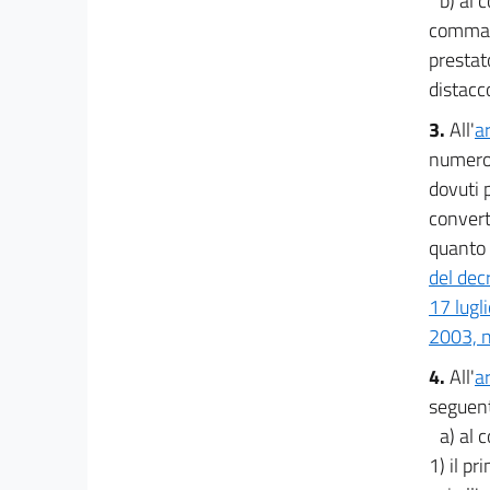
b) al 
Disposizioni urgenti in materia di sport
comma s
19
prestato
Capo V
distacc
Disposizioni urgenti in materia di
digitalizzazione
3.
All'
a
20
numero 
20 bis
dovuti p
21
convert
Capo VI
quanto r
Disposizioni urgenti in materia di giustizia
del dec
22
17 lugl
23
2003, n
23 bis
4.
All'
a
24
seguent
25
a) al
25 bis
1) il pr