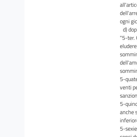
all'art
33 bis
dell'ar
34
ogni gi
35
d) dop
36
"5-ter.
36 bis
eludere 
sommini
37
dell'am
37 bis
sommini
38
5-quate
39
venti pe
39 bis
sanzioni
40
5-quinq
anche s
41
inferio
41 bis
5-sexie
Capo X
sensi de