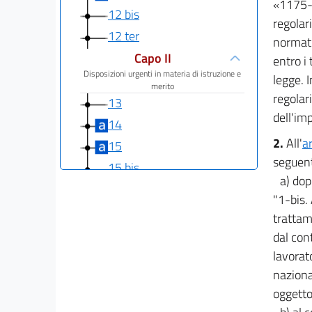
«1175-b
12 bis
regolar
12 ter
normati
Capo II
entro i 
Disposizioni urgenti in materia di istruzione e
legge. 
merito
regolar
13
dell'im
14
2.
All'
a
15
seguent
15 bis
a) dop
16
"1-bis.
Capo III
trattam
Disposizioni urgenti in materia di università e
dal cont
ricerca
17
lavorat
naziona
18
oggetto
Capo IV