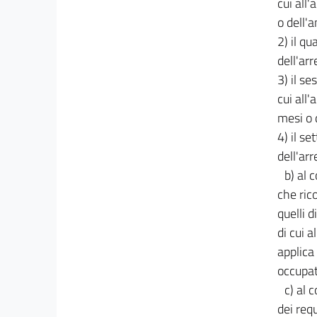
26
cui all'
o dell'
27
2) il qu
Capo VII
dell'ar
Disposizioni urgenti in materia di infrastrutture
e trasporti
3) il se
28
cui all'
Capo VIII
mesi o 
Disposizioni urgenti in materia di lavoro
4) il s
29
dell'ar
30
b) al 
31
che ric
Capo IX
quelli d
Disposizioni urgenti in materia di investimenti
di cui a
31 bis
applica
32
occupat
32 bis
c) al 
dei requ
33