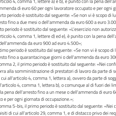
articolo 4, comma 1, lettere a) e b), è punito con la pena dell'
ammenda di euro 60 per ogni lavoratore occupato e per ogni gi
arto periodo è sostituito dal seguente: «Se non vi è scopo di lu
resto fino a due mesi o dell'ammenda da euro 600 a euro 3.00
sto periodo è sostituito dal seguente: «L'esercizio non autorizza
articolo 4, comma 1, lettere d) ed e), è punito con la pena dell'
dell'ammenda da euro 900 ad euro 4.500»;
ettimo periodo è sostituito dal seguente: «Se non vi è scopo di 
resto fino a quarantacinque giorni o dell'ammenda da euro 30
comma 2, il primo periodo è sostituito dal seguente: «Nei confro
orra alla somministrazione di prestatori di lavoro da parte di s
i cui all'articolo 4, comma 1, lettera a), ovvero da parte di sogg
ll'articolo 4, comma 1, lettera b), o comunque al di fuori dei limit
 la pena dell'arresto fino a un mese o dell'ammenda di euro 6
o e per ogni giornata di occupazione.»;
comma 5-bis, il primo periodo è sostituito dal seguente: «Nei c
isiti di cui all'articolo 29, comma 1, e di distacco privo dei requ