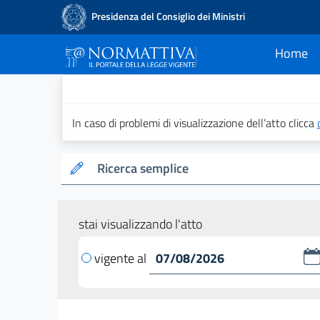
Presidenza del Consiglio dei Ministri
Home
current
Normattiva - Il po
In caso di problemi di visualizzazione dell’atto clicca
Ricerca semplice
stai visualizzando l'atto
vigente al