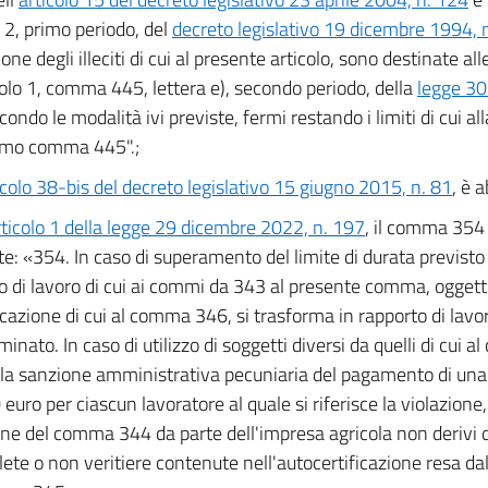
, primo periodo, del
decreto legislativo 19 dicembre 1994, 
ione degli illeciti di cui al presente articolo, sono destinate alle
icolo 1, comma 445, lettera e), secondo periodo, della
legge 30
econdo le modalità ivi previste, fermi restando i limiti di cui all
mo comma 445".;
icolo 38-bis del decreto legislativo 15 giugno 2015, n. 81
, è 
rticolo 1 della legge 29 dicembre 2022, n. 197
, il comma 354 
e: «354. In caso di superamento del limite di durata previsto
o di lavoro di cui ai commi da 343 al presente comma, oggett
azione di cui al comma 346, si trasforma in rapporto di lav
inato. In caso di utilizzo di soggetti diversi da quelli di cui 
 la sanzione amministrativa pecuniaria del pagamento di u
euro per ciascun lavoratore al quale si riferisce la violazione,
one del comma 344 da parte dell'impresa agricola non derivi 
ete o non veritiere contenute nell'autocertificazione resa dal