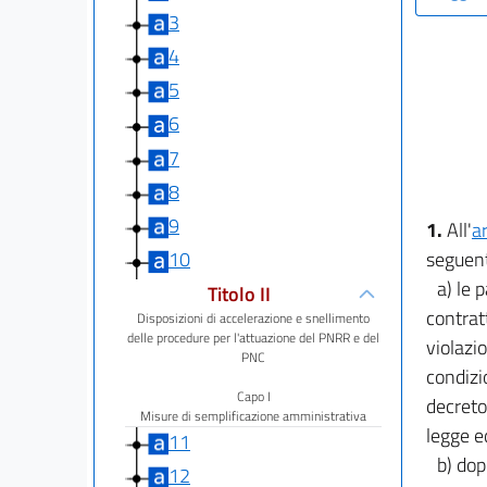
3
4
5
6
7
8
9
1.
All'
a
seguent
10
a) le 
Titolo II
contrat
Disposizioni di accelerazione e snellimento
delle procedure per l'attuazione del PNRR e del
violazio
PNC
condizi
Capo I
decreto 
Misure di semplificazione amministrativa
legge ed
11
b) dop
12