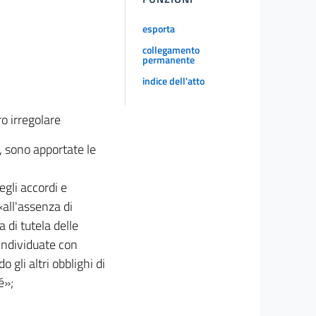
esporta
collegamento
permanente
indice dell'atto
o irregolare
, sono apportate le
degli accordi e
«all'assenza di
 di tutela delle
 individuate con
 gli altri obblighi di
é»;