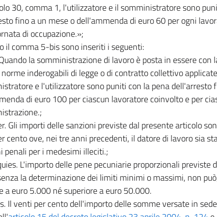
icolo 30, comma 1, l'utilizzatore e il somministratore sono pun
resto fino a un mese o dell'ammenda di euro 60 per ogni lavo
ornata di occupazione.»;
o il comma 5-bis sono inseriti i seguenti:
 Quando la somministrazione di lavoro è posta in essere con la 
norme inderogabili di legge o di contratto collettivo applicate 
stratore e l'utilizzatore sono puniti con la pena dell'arresto f
menda di euro 100 per ciascun lavoratore coinvolto e per cia
strazione.;
r. Gli importi delle sanzioni previste dal presente articolo s
r cento ove, nei tre anni precedenti, il datore di lavoro sia st
 penali per i medesimi illeciti.;
uies. L'importo delle pene pecuniarie proporzionali previste d
enza la determinazione dei limiti minimi o massimi, non può,
re a euro 5.000 né superiore a euro 50.000.
s. Il venti per cento dell'importo delle somme versate in sed
ll'
articolo 15 del decreto legislativo 23 aprile 2004, n. 124
e 