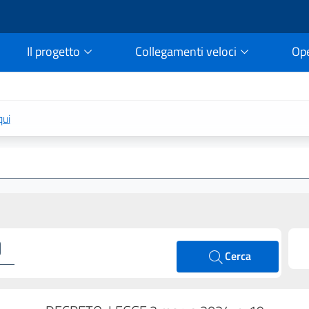
Il progetto
Collegamenti veloci
Op
rtale della legge vigent
qui
Cerca