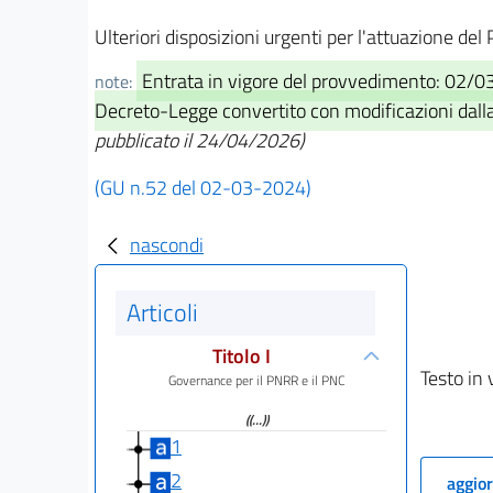
Ulteriori disposizioni urgenti per l'attuazione de
Entrata in vigore del provvedimento: 02/
note:
Decreto-Legge convertito con modificazioni dalla L
pubblicato il 24/04/2026)
(GU n.52 del 02-03-2024)
nascondi
Articoli
Titolo I
Testo in 
Governance per il PNRR e il PNC
((...))
1
2
aggior