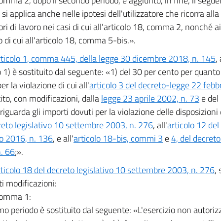
comma 2, dopo il secondo periodo, è aggiunto, in fine, il segue
i applica anche nelle ipotesi dell'utilizzatore che ricorra all
ri di lavoro nei casi di cui all'articolo 18, comma 2, nonché ai
o di cui all'articolo 18, comma 5-bis.».
rticolo 1, comma 445, della legge 30 dicembre 2018, n. 145
,
1) è sostituito dal seguente: «1) del 30 per cento per quanto 
er la violazione di cui all'
articolo 3 del decreto-legge 22 febb
ito, con modificazioni, dalla
legge 23 aprile 2002, n. 73
e del
iguarda gli importi dovuti per la violazione delle disposizioni di
reto legislativo 10 settembre 2003, n. 276
, all'
articolo 12 del
io 2016, n. 136
, e all'
articolo 18-bis, commi 3
e
4, del decreto
. 66
;».
rticolo 18 del decreto legislativo 10 settembre 2003, n. 276
,
i modificazioni:
 comma 1:
imo periodo è sostituito dal seguente: «L'esercizio non autorizz