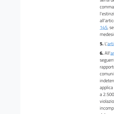
Disposizioni urgenti in materia di investimenti
del Ministero della Salute
comma 2
42
l'estinz
43
all'art
145
, s
44
medesi
44 bis
44 ter
5.
L'
art
44 quater
6.
All'
a
44 quinquies
seguent
rapport
Titolo III
comunic
Disposizioni finali e di coordinamento
indeterm
((...))
applica
44 sexies
a 2.500 
45
violazi
46
incompl