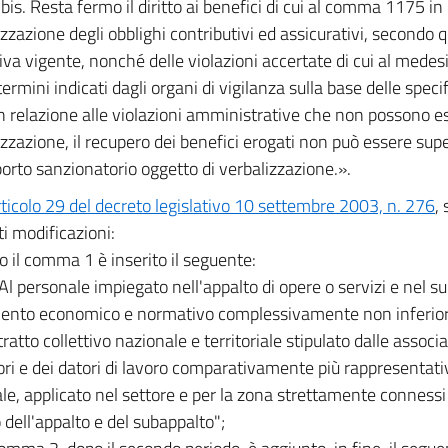
is. Resta fermo il diritto ai benefici di cui al comma 1175 in
izzazione degli obblighi contributivi ed assicurativi, secondo 
va vigente, nonché delle violazioni accertate di cui al me
termini indicati dagli organi di vigilanza sulla base delle speci
In relazione alle violazioni amministrative che non possono e
izzazione, il recupero dei benefici erogati non può essere supe
porto sanzionatorio oggetto di verbalizzazione.».
rticolo 29 del decreto legislativo 10 settembre 2003, n. 276
,
i modificazioni:
o il comma 1 è inserito il seguente:
 Al personale impiegato nell'appalto di opere o servizi e nel 
ento economico e normativo complessivamente non inferiore
ratto collettivo nazionale e territoriale stipulato dalle associa
ori e dei datori di lavoro comparativamente più rappresentati
le, applicato nel settore e per la zona strettamente connessi 
 dell'appalto e del subappalto";