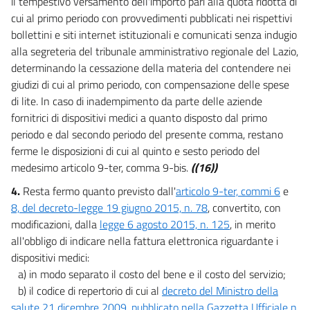
il tempestivo versamento dell'importo pari alla quota ridotta di
cui al primo periodo con provvedimenti pubblicati nei rispettivi
bollettini e siti internet istituzionali e comunicati senza indugio
alla segreteria del tribunale amministrativo regionale del Lazio,
determinando la cessazione della materia del contendere nei
giudizi di cui al primo periodo, con compensazione delle spese
di lite. In caso di inadempimento da parte delle aziende
fornitrici di dispositivi medici a quanto disposto dal primo
periodo e dal secondo periodo del presente comma, restano
ferme le disposizioni di cui al quinto e sesto periodo del
medesimo articolo 9-ter, comma 9-bis.
((16))
4.
Resta fermo quanto previsto dall'
articolo 9-ter, commi 6
e
8, del decreto-legge 19 giugno 2015, n. 78
, convertito, con
modificazioni, dalla
legge 6 agosto 2015, n. 125
, in merito
all'obbligo di indicare nella fattura elettronica riguardante i
dispositivi medici:
a) in modo separato il costo del bene e il costo del servizio;
b) il codice di repertorio di cui al
decreto del Ministro della
salute 21 dicembre 2009, pubblicato nella Gazzetta Ufficiale n.