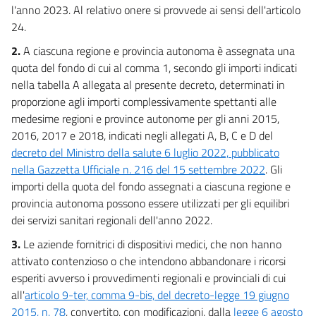
l'anno 2023. Al relativo onere si provvede ai sensi dell'articolo
Misure in materia di adempimenti fiscali
24.
17
2.
A ciascuna regione e provincia autonoma è assegnata una
17 bis
quota del fondo di cui al comma 1, secondo gli importi indicati
18
nella tabella A allegata al presente decreto, determinati in
19
proporzione agli importi complessivamente spettanti alle
20
medesime regioni e province autonome per gli anni 2015,
2016, 2017 e 2018, indicati negli allegati A, B, C e D del
21
decreto del Ministro della salute 6 luglio 2022, pubblicato
22
nella Gazzetta Ufficiale n. 216 del 15 settembre 2022
. Gli
23
importi della quota del fondo assegnati a ciascuna regione e
provincia autonoma possono essere utilizzati per gli equilibri
Capo IV
dei servizi sanitari regionali dell'anno 2022.
Disposizioni finali e finanziarie
24
3.
Le aziende fornitrici di dispositivi medici, che non hanno
24 bis
attivato contenzioso o che intendono abbandonare i ricorsi
esperiti avverso i provvedimenti regionali e provinciali di cui
25
all'
articolo 9-ter, comma 9-bis, del decreto-legge 19 giugno
2015, n. 78
, convertito, con modificazioni, dalla
legge 6 agosto
Allegati