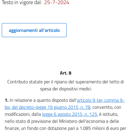
Testo in vigore dal:
25-7-2024
7 quinquies
Capo II
Disposizioni in materia di salute
aggiornamenti all'articolo
8
9
10
11
12
Art. 8
13
Contributo statale per il ripiano del superamento del tetto di
14
spesa dei dispositivi medici
15
1.
In relazione a quanto disposto dall'
articolo 9-ter, comma 9-
15 bis
bis, del decreto-legge 19 giugno 2015, n. 78
, convertito, con
15 ter
modificazioni, dalla
legge 6 agosto 2015, n. 125
, è istituito,
nello stato di previsione del Ministero dell'economia e delle
16
finanze, un fondo con dotazione pari a 1.085 milioni di euro per
Capo III