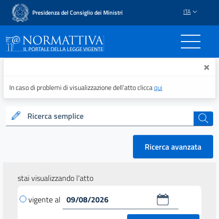
ITA
Presidenza del Consiglio dei Ministri
Normattiva - Il portale del
×
In caso di problemi di visualizzazione dell’atto clicca
qui
Ricerca semplice
cerca
Ricerca avanzata
stai visualizzando l'atto
vigente al