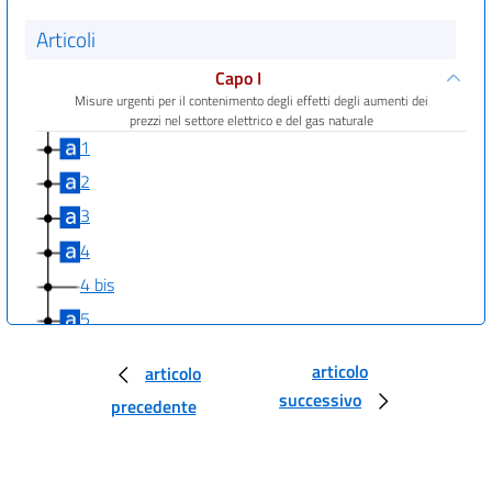
Articoli
Capo I
Misure urgenti per il contenimento degli effetti degli aumenti dei
prezzi nel settore elettrico e del gas naturale
1
2
3
4
4 bis
5
6
articolo
articolo
7
successivo
precedente
7 bis
7 ter
7 quater