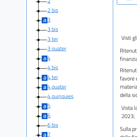
2
2 bis
3
3 bis
Visti gl
3 ter
3 quater
Ritenut
4
finanzia
4 bis
Ritenut
4 ter
favore d
4 quater
materia
della si
4 quinquies
5
Vista l
6
2023;
6 bis
Sulla p
7