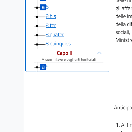
delle f
8
gli affa
8 bis
delle in
della di
8 ter
sociali,
8 quater
Ministro
8 quinquies
Capo II
Misure in favore degli enti territoriali
9
9 bis
10
10 bis
Capo III
Anticip
Misure in materia di investimenti e in materia
di sport
10 ter
1.
Al fi
10 quater