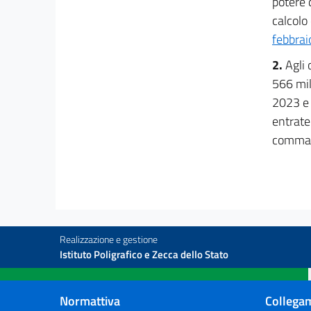
potere d
11
calcolo 
febbrai
12
13
2.
Agli 
566 mil
13 bis
2023 e 
13 ter
entrate
13 quater
comma 1
14
14 bis
15
15 bis
16
Realizzazione e gestione
Istituto Poligrafico e Zecca dello Stato
Capo IV
Misure in materia di lavoro, istruzione e
sicurezza
Normattiva
Collegam
17