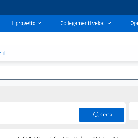
Il progetto
Collegamenti veloci
Op
rtale della legge vigent
qui
Cerca