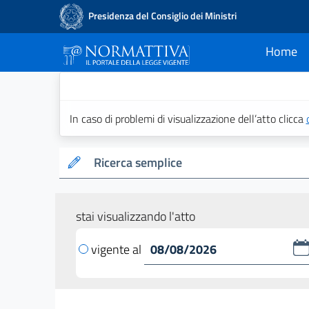
Presidenza del Consiglio dei Ministri
Home
current
Normattiva - Il po
In caso di problemi di visualizzazione dell’atto clicca
Ricerca semplice
stai visualizzando l'atto
vigente al