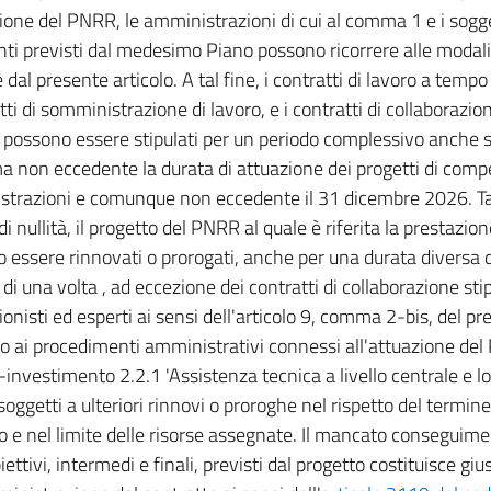
zione del PNRR, le amministrazioni di cui al comma 1 e i sogget
nti previsti dal medesimo Piano possono ricorrere alle modali
e dal presente articolo. A tal fine, i contratti di lavoro a tem
tti di somministrazione di lavoro, e i contratti di collaborazio
o possono essere stipulati per un periodo complessivo anche s
a non eccedente la durata di attuazione dei progetti di comp
trazioni e comunque non eccedente il 31 dicembre 2026. Tali
i nullità, il progetto del PNRR al quale è riferita la prestazio
 essere rinnovati o prorogati, anche per una durata diversa da
 di una volta , ad eccezione dei contratti di collaborazione sti
ionisti ed esperti ai sensi dell'articolo 9, comma 2-bis, del pr
o ai procedimenti amministrativi connessi all'attuazione del
-investimento 2.2.1 'Assistenza tecnica a livello centrale e lo
soggetti a ulteriori rinnovi o proroghe nel rispetto del termine
o e nel limite delle risorse assegnate. Il mancato conseguime
iettivi, intermedi e finali, previsti dal progetto costituisce gi