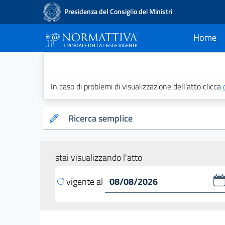
Presidenza del Consiglio dei Ministri
Home
current
Normattiva - Il po
In caso di problemi di visualizzazione dell’atto clicca
Ricerca semplice
stai visualizzando l'atto
vigente al