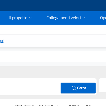
Il progetto
Collegamenti veloci
Op
rtale della legge vigent
qui
Cerca