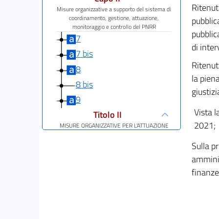
Ritenut
Misure organizzative a supporto del sistema di
coordinamento, gestione, attuazione,
pubblic
monitoraggio e controllo del PNRR
pubblic
7
di inter
7 bis
Ritenut
8
la piena
8 bis
giustiz
9
Vista l
Titolo II
2021;
MISURE ORGANIZZATIVE PER L'ATTUAZIONE
DEI PROGETTI NELL'AMBITO DELLE MISSIONI
DEL PNRR
Sulla p
Capo I
amminis
Transizione digitale
finanze
10
Capo II
Misure urgenti per la giustizia ordinaria e
amministrativa