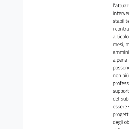
Allegato I
l'attua
interve
Allegato II
stabilit
Allegato II
i contra
Allegato III
articol
Allegato III
mesi, m
amminis
Allegato IV
a pena d
Allegato IV
possono
Allegato IV bis
non più
Allegato IV bis
profess
support
Allegato IV ter
del Sub
Allegato IV ter
essere 
progett
degli ob