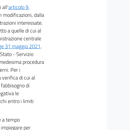
 all'
articolo 9,
n modificazioni, dalla
razioni interessate.
to a quelle di cui al
nistrazione centrale
gge 31 maggio 2021,
 Stato - Servizio
La medesima procedura
erni. Per i
erifica di cui al
 fabbisogno di
egativa le
hi entro i limiti
le a tempo
 impiegare per