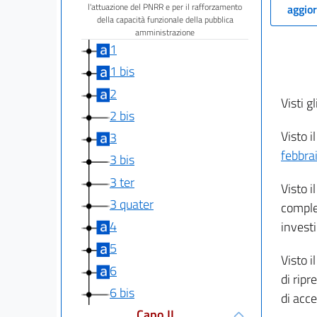
l'attuazione del PNRR e per il rafforzamento
aggior
della capacità funzionale della pubblica
amministrazione
1
1 bis
2
Visti gl
2 bis
Visto i
3
febbra
3 bis
3 ter
Visto i
3 quater
complem
4
invest
5
Visto i
6
di ripr
6 bis
di acc
Capo II