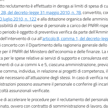
tto reclutamento è effettuato in deroga ai limiti di spesa di cui
8, del decreto-legge 31 maggio 2010, n. 78
, convertito, co
0 luglio 2010, n. 122
e alla dotazione organica delle amminist
ibilità di ulteriori spese di personale a carico del PNRR rispet
 periodo è oggetto di preventiva verifica da parte dell'Ammi
 dell'intervento di cui all'
articolo 8, comma 1, del decreto-le
di concerto con il Dipartimento della ragioneria generale dello
e per il PNRR del Ministero dell'economia e delle finanze. 
ca per le spese relative ai servizi di supporto e consulenza est
menti di cui ai commi 4 e 5, ciascuna amministrazione, previa v
e comma, individua, in relazione ai progetti di competenza, il
le necessario all'attuazione degli stessi. In caso di verifica n
trazioni possono assumere il personale o conferire gli incaric
coltà assunzionali verificate.
ne di accelerare le procedure per il reclutamento del persona
nato, ovvero con contratto di somministrazione di lavoro, da