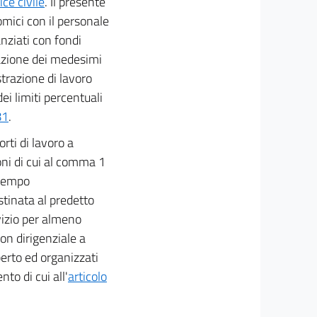
ce civile
. Il presente
omici con il personale
nziati con fondi
uazione dei medesimi
trazione di lavoro
ei limiti percentuali
81
.
rti di lavoro a
oni di cui al comma 1
 tempo
stinata al predetto
vizio per almeno
on dirigenziale a
rto ed organizzati
to di cui all'
articolo