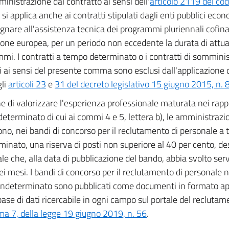
ministrazione dal contratto ai sensi dell'
articolo 2119 del codi
i applica anche ai contratti stipulati dagli enti pubblici econ
gnare all'assistenza tecnica dei programmi pluriennali cofina
ione europea, per un periodo non eccedente la durata di att
mi. I contratti a tempo determinato o i contratti di somminis
ti ai sensi del presente comma sono esclusi dall'applicazione d
gli
articoli 23
e
31 del decreto legislativo 15 giugno 2015, n. 
ne di valorizzare l'esperienza professionale maturata nei rappo
eterminato di cui ai commi 4 e 5, lettera b), le amministrazi
no, nei bandi di concorso per il reclutamento di personale a
minato, una riserva di posti non superiore al 40 per cento, de
le che, alla data di pubblicazione del bando, abbia svolto ser
ei mesi. I bandi di concorso per il reclutamento di personale n
ndeterminato sono pubblicati come documenti in formato ape
ase di dati ricercabile in ogni campo sul portale del reclutamen
a 7, della legge 19 giugno 2019, n. 56
.