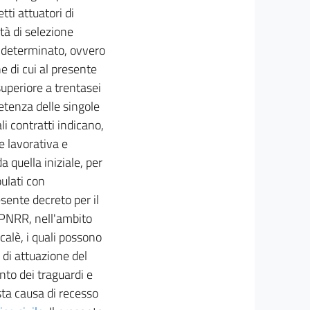
ti attuatori di
tà di selezione
po determinato, ovvero
ne di cui al presente
uperiore a trentasei
etenza delle singole
 contratti indicano,
ne lavorativa e
 quella iniziale, per
pulati con
esente decreto per il
 PNRR, nell'ambito
calè, i quali possono
 di attuazione del
nto dei traguardi e
usta causa di recesso