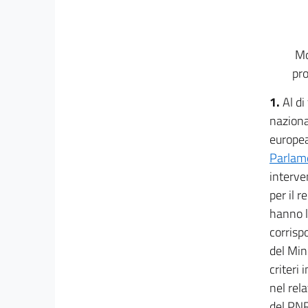
11
12
13
Mo
14
pro
15
1.
Al di
16
naziona
16 bis
europea
17
Parlame
17 bis
interve
17 ter
per il 
hanno la
17 quater
corrisp
((Titolo II-bis
del Mini
MISURE URGENTI PER IL RAFFORZAMENTO
criteri 
DEL MINISTERO DELLA TRANSIZIONE
nel rel
ECOLOGICA E IN MATERIA DI SPORT))
17 quinquies
del PN