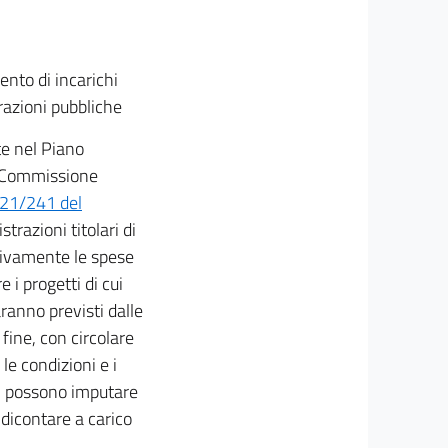
ento di incarichi
razioni pubbliche
te nel Piano
la Commissione
021/241 del
strazioni titolari di
sivamente le spese
 i progetti di cui
aranno previsti dalle
fine, con circolare
le condizioni e i
nti possono imputare
ndicontare a carico