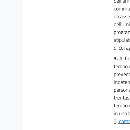
dell'am
comma s
da asse
dell'Un
program
stipula
di cui a
3.
Al fi
tempo d
prevedo
indeter
persona
trentas
tempo i
in una b
3, comm