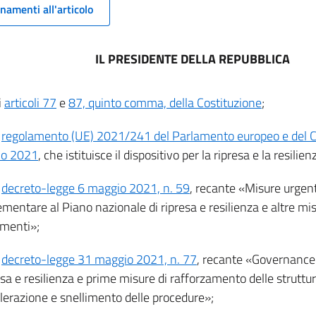
namenti all'articolo
IL PRESIDENTE DELLA REPUBBLICA
i
articoli 77
e
87, quinto comma, della Costituzione
;
l
regolamento (UE) 2021/241 del Parlamento europeo e del Co
io 2021
, che istituisce il dispositivo per la ripresa e la resilien
l
decreto-legge 6 maggio 2021, n. 59
, recante «Misure urgent
entare al Piano nazionale di ripresa e resilienza e altre mis
imenti»;
l
decreto-legge 31 maggio 2021, n. 77
, recante «Governance
esa e resilienza e prime misure di rafforzamento delle strutt
elerazione e snellimento delle procedure»;