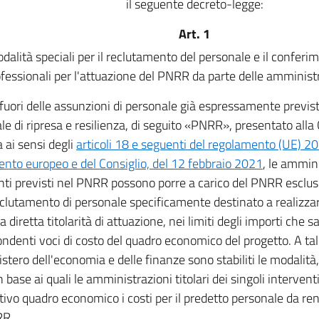
il seguente decreto-legge:
Art. 1
dalità speciali per il reclutamento del personale e il conferim
fessionali per l'attuazione del PNRR da parte delle amminist
 fuori delle assunzioni di personale già espressamente previs
le di ripresa e resilienza, di seguito «PNRR», presentato al
 ai sensi degli
articoli 18 e seguenti del regolamento (UE) 2
nto europeo e del Consiglio, del 12 febbraio 2021
, le ammini
nti previsti nel PNRR possono porre a carico del PNRR esclu
reclutamento di personale specificamente destinato a realizzare
 diretta titolarità di attuazione, nei limiti degli importi che s
ondenti voci di costo del quadro economico del progetto. A tal 
stero dell'economia e delle finanze sono stabiliti le modalità, 
in base ai quali le amministrazioni titolari dei singoli interve
ativo quadro economico i costi per il predetto personale da re
RR.