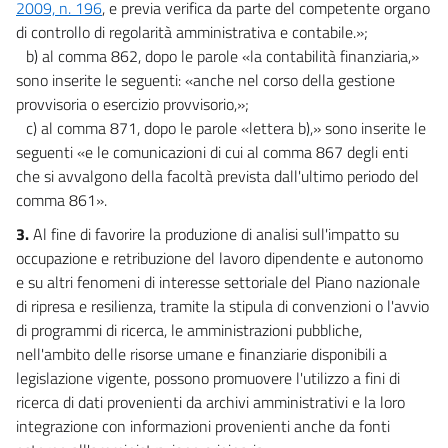
2009, n. 196
, e previa verifica da parte del competente organo
18 bis
di controllo di regolarità amministrativa e contabile.»;
b) al comma 862, dopo le parole «la contabilità finanziaria,»
19
sono inserite le seguenti: «anche nel corso della gestione
19 bis
provvisoria o esercizio provvisorio,»;
19 ter
c) al comma 871, dopo le parole «lettera b),» sono inserite le
Capo II
seguenti «e le comunicazioni di cui al comma 867 degli enti
Efficientamento energetico, rigenerazione urbana, mobilità sostenibile, messa
che si avvalgono della facoltà prevista dall'ultimo periodo del
in sicurezza degli edifici e del territorio e coesione territoriale
comma 861».
20
3.
Al fine di favorire la produzione di analisi sull'impatto su
20 bis
occupazione e retribuzione del lavoro dipendente e autonomo
21
e su altri fenomeni di interesse settoriale del Piano nazionale
22
di ripresa e resilienza, tramite la stipula di convenzioni o l'avvio
di programmi di ricerca, le amministrazioni pubbliche,
23
nell'ambito delle risorse umane e finanziarie disponibili a
Capo III
legislazione vigente, possono promuovere l'utilizzo a fini di
Scuole innovative, progetti di rilevante interesse nazionale e mobilità dei
ricerca di dati provenienti da archivi amministrativi e la loro
docenti universitari
integrazione con informazioni provenienti anche da fonti
24