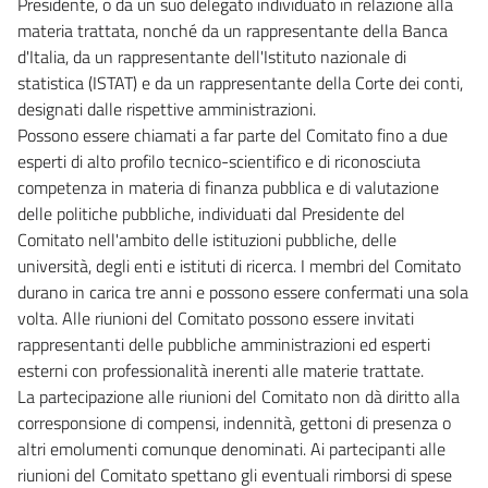
Presidente, o da un suo delegato individuato in relazione alla
41
materia trattata, nonché da un rappresentante della Banca
d'Italia, da un rappresentante dell'Istituto nazionale di
42
statistica (ISTAT) e da un rappresentante della Corte dei conti,
43
designati dalle rispettive amministrazioni.
43 bis
Possono essere chiamati a far parte del Comitato fino a due
43 ter
esperti di alto profilo tecnico-scientifico e di riconosciuta
competenza in materia di finanza pubblica e di valutazione
43 quater
delle politiche pubbliche, individuati dal Presidente del
44
Comitato nell'ambito delle istituzioni pubbliche, delle
44 bis
università, degli enti e istituti di ricerca. I membri del Comitato
durano in carica tre anni e possono essere confermati una sola
Capo II
volta. Alle riunioni del Comitato possono essere invitati
Imprese agricole
45
rappresentanti delle pubbliche amministrazioni ed esperti
esterni con professionalità inerenti alle materie trattate.
Capo III
La partecipazione alle riunioni del Comitato non dà diritto alla
Sport
corresponsione di compensi, indennità, gettoni di presenza o
46
altri emolumenti comunque denominati. Ai partecipanti alle
46 bis
riunioni del Comitato spettano gli eventuali rimborsi di spese