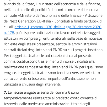
30 quinquies
bilancio dello Stato, il Ministero dell'economia e delle finanze,
nell'ambito delle disponibilità del conto corrente di tesoreria
30 sexies
centrale «Ministero dell'economia e delle finanze - Attuazione
Capo V
del Next Generation EU-Italia - Contributi a fondo perduto», di
Personale e organizzazione delle pubbliche amministrazioni e servizio civile
cui all'
articolo 1, comma 1038, della legge 30 dicembre 2020,
31
n. 178
, può disporre anticipazioni in favore dei relativi soggetti
31 bis
attuatori, ivi compresi gli enti territoriali, sulla base di motivate
31 ter
richieste dagli stessi presentate, sentite le amministrazioni
centrali titolari degli interventi PNRR su cui i progetti insistono.
32
Per i soggetti attuatori, le anticipazioni di cui al presente
33
comma costituiscono trasferimenti di risorse vincolati alla
34
realizzazione tempestiva degli interventi PNRR per i quali sono
erogate. I soggetti attuatori sono tenuti a riversare nel citato
34 bis
conto corrente di tesoreria l'importo dell'anticipazione non
34 ter
utilizzata a chiusura degli interventi.
35
7.
Le risorse erogate ai sensi del comma 6 sono
35 bis
tempestivamente reintegrate al predetto conto corrente di
35 ter
tesoreria, dalle medesime amministrazioni titolari degli