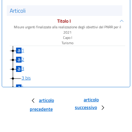
Articoli
Titolo I
Misure urgenti finalizzate alla realizzazione degli obiettivi del PNRR per il
2021
Capo I
Turismo
1
2
3
3 bis
4
Capo II
articolo
articolo
Infrastrutture ferroviarie, edilizia giudiziaria
((e opere pubbliche))
successivo
5
precedente
6
6 bis