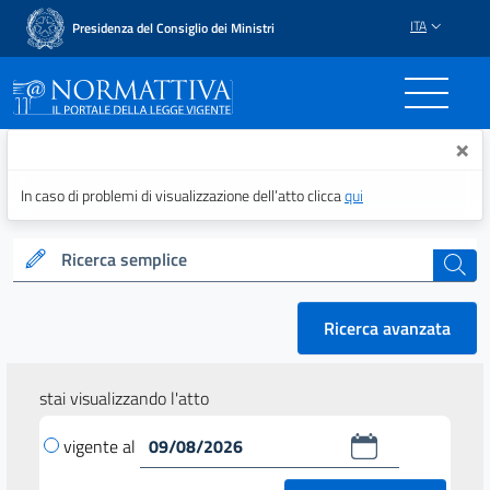
ITA
Presidenza del Consiglio dei Ministri
Normattiva - Il portale del
×
In caso di problemi di visualizzazione dell’atto clicca
qui
Ricerca semplice
cerca
Ricerca avanzata
stai visualizzando l'atto
vigente al