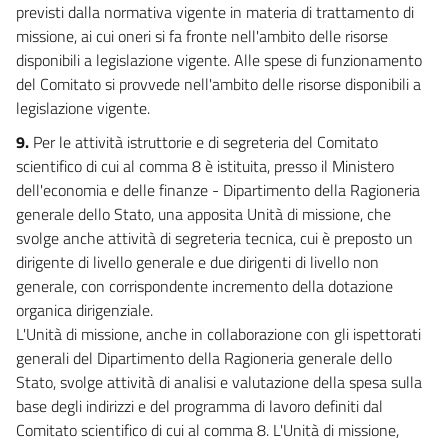
Titolo IV
previsti dalla normativa vigente in materia di trattamento di
Investimenti e rafforzamento del sistema di prevenzione antimafia
missione, ai cui oneri si fa fronte nell'ambito delle risorse
Capo I
disponibili a legislazione vigente. Alle spese di funzionamento
Investimenti e rafforzamento del sistema di prevenzione antimafia
47
del Comitato si provvede nell'ambito delle risorse disponibili a
legislazione vigente.
48
9.
Per le attività istruttorie e di segreteria del Comitato
48 bis
scientifico di cui al comma 8 è istituita, presso il Ministero
49
dell'economia e delle finanze - Dipartimento della Ragioneria
49 bis
generale dello Stato, una apposita Unità di missione, che
Titolo V
svolge anche attività di segreteria tecnica, cui è preposto un
Abrogazioni e disposizioni finali
dirigente di livello generale e due dirigenti di livello non
Capo I
generale, con corrispondente incremento della dotazione
Abrogazioni e disposizioni finali
organica dirigenziale.
50
L'Unità di missione, anche in collaborazione con gli ispettorati
51
generali del Dipartimento della Ragioneria generale dello
51 bis
Stato, svolge attività di analisi e valutazione della spesa sulla
base degli indirizzi e del programma di lavoro definiti dal
52
Comitato scientifico di cui al comma 8. L'Unità di missione,