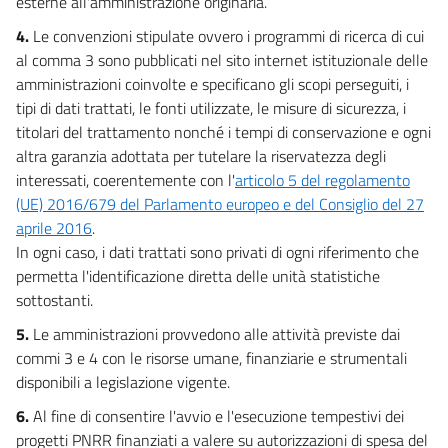
esterne all'amministrazione originaria.
24 bis
4.
Le convenzioni stipulate ovvero i programmi di ricerca di cui
25
al comma 3 sono pubblicati nel sito internet istituzionale delle
25 bis
amministrazioni coinvolte e specificano gli scopi perseguiti, i
25 ter
tipi di dati trattati, le fonti utilizzate, le misure di sicurezza, i
titolari del trattamento nonché i tempi di conservazione e ogni
26
altra garanzia adottata per tutelare la riservatezza degli
Capo IV
interessati, coerentemente con l'
articolo 5 del regolamento
Servizi digitali
((e disposizioni in materia di crisi d'impresa))
(UE) 2016/679 del Parlamento europeo e del Consiglio del 27
27
aprile 2016
.
28
In ogni caso, i dati trattati sono privati di ogni riferimento che
28 bis
permetta l'identificazione diretta delle unità statistiche
sottostanti.
29
5.
Le amministrazioni provvedono alle attività previste dai
30
commi 3 e 4 con le risorse umane, finanziarie e strumentali
30 bis
disponibili a legislazione vigente.
30 ter
6.
Al fine di consentire l'avvio e l'esecuzione tempestivi dei
30 quater
progetti PNRR finanziati a valere su autorizzazioni di spesa del