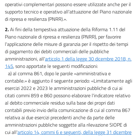
Capo VI
operativi complementari possono essere utilizzate anche per il
Università e ricerca
supporto tecnico e operativo all'attuazione del Piano nazionale
12
di ripresa e resilienza (PNRR).».
13
2.
Ai fini della tempestiva attuazione della Riforma 1.11 del
14
Piano nazionale di ripresa e resilienza (PNRR), per favorire
l'applicazione delle misure di garanzia per il rispetto dei tempi
14 bis
di pagamento dei debiti commerciali delle pubbliche
15
amministrazioni, all'
articolo 1 della legge 30 dicembre 2018, n.
Titolo II
145
, sono apportate le seguenti modificazioni:
Ulteriori misure urgenti finalizzate all'accelerazione delle iniziative PNRR
a) al comma 861, dopo le parole «amministrativa e
Capo I
contabile.» è aggiunto il seguente periodo: «Limitatamente agli
Ambiente
16
esercizi 2022 e 2023 le amministrazioni pubbliche di cui ai
citati commi 859 e 860 possono elaborare l'indicatore relativo
16 bis
al debito commerciale residuo sulla base dei propri dati
16 ter
contabili previo invio della comunicazione di cui al comma 867
17
relativa ai due esercizi precedenti anche da parte delle
amministrazioni pubbliche soggette alla rilevazione SIOPE di
17 bis
cui all'
articolo 14, commi 6 e seguenti, della legge 31 dicembre
18