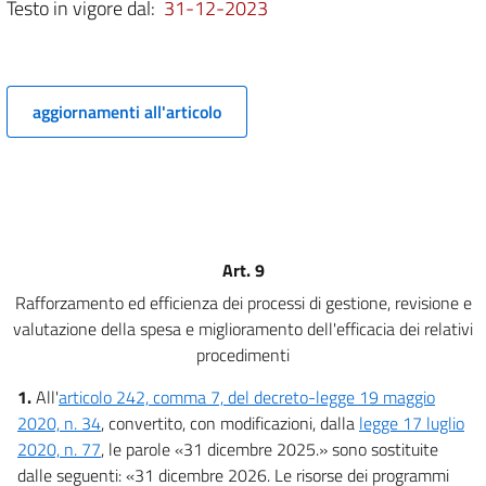
Testo in vigore dal:
31-12-2023
6 ter
6 quater
Capo III
Innovazione tecnologica e transizione digitale
aggiornamenti all'articolo
7
Capo IV
((Procedure di spesa e controllo parlamentare))
8
8 bis
Art. 9
9
Rafforzamento ed efficienza dei processi di gestione, revisione e
9 bis
valutazione della spesa e miglioramento dell'efficacia dei relativi
10
procedimenti
10 bis
1.
All'
articolo 242, comma 7, del decreto-legge 19 maggio
Capo V
2020, n. 34
, convertito, con modificazioni, dalla
legge 17 luglio
Zone economiche speciali
2020, n. 77
, le parole «31 dicembre 2025.» sono sostituite
11
dalle seguenti: «31 dicembre 2026. Le risorse dei programmi