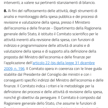
interventi, a valere sui pertinenti stanziamenti di bilancio.
36
8.
Ai fini del rafforzamento delle attività, degli strumenti di
36 bis
analisi e monitoraggio della spesa pubblica e dei processi di
36 ter
revisione e valutazione della spesa, presso il Ministero
37
dell'economia e delle finanze - Dipartimento della Ragioneria
38
generale dello Stato, è istituito il Comitato scientifico per le
attività inerenti alla revisione della spesa, con funzioni di
38 bis
indirizzo e programmazione delle attività di analisi e di
38 ter
valutazione della spesa e di supporto alla definizione della
38 quater
proposta del Ministro dell'economia e delle finanze per
l'applicazione dell'
articolo 22-bis della legge 31 dicembre
38 quinquies
2009, n. 196
. Il Comitato opera in coerenza con le linee guida
39
stabilite dal Presidente del Consiglio dei ministri e con i
40
conseguenti specifici indirizzi del Ministro dell'economia e delle
finanze. Il Comitato indica i criteri e le metodologie per la
40 bis
definizione dei processi e delle attività di revisione della spesa,
Titolo III
nonché gli obiettivi da perseguire. Il Comitato è composto dal
Gestioni commissariali, imprese agricole, e sport
Ragioniere generale dello Stato, che assume le funzioni di
Capo I
Gestioni commissariali e Alitalia