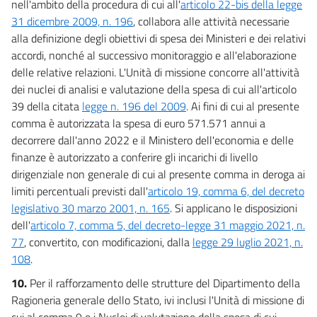
nell'ambito della procedura di cui all'
articolo 22-bis della legge
Allegati
31 dicembre 2009, n. 196
, collabora alle attività necessarie
Allegato 1
alla definizione degli obiettivi di spesa dei Ministeri e dei relativi
Allegato 1
accordi, nonché al successivo monitoraggio e all'elaborazione
delle relative relazioni. L'Unità di missione concorre all'attività
Tabella 1
dei nuclei di analisi e valutazione della spesa di cui all'articolo
Tabella 1
39 della citata
legge n. 196 del 2009
. Ai fini di cui al presente
comma è autorizzata la spesa di euro 571.571 annui a
decorrere dall'anno 2022 e il Ministero dell'economia e delle
finanze è autorizzato a conferire gli incarichi di livello
dirigenziale non generale di cui al presente comma in deroga ai
limiti percentuali previsti dall'
articolo 19, comma 6, del decreto
legislativo 30 marzo 2001, n. 165
. Si applicano le disposizioni
dell'
articolo 7, comma 5, del decreto-legge 31 maggio 2021, n.
77
, convertito, con modificazioni, dalla
legge 29 luglio 2021, n.
108
.
10.
Per il rafforzamento delle strutture del Dipartimento della
Ragioneria generale dello Stato, ivi inclusi l'Unità di missione di
cui al comma 9 e i Nuclei di valutazione della spesa di cui