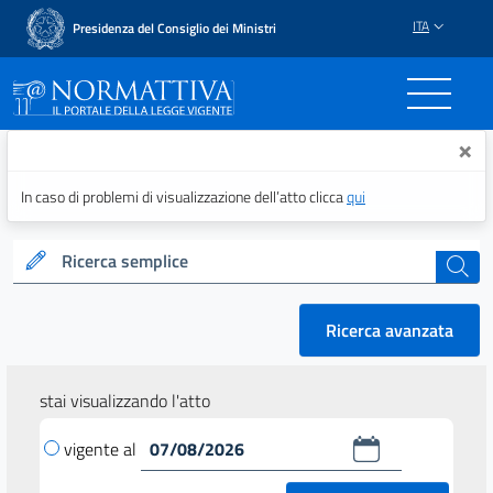
ITA
Presidenza del Consiglio dei Ministri
Normattiva - Il portale del
×
In caso di problemi di visualizzazione dell’atto clicca
qui
Ricerca semplice
cerca
Ricerca avanzata
stai visualizzando l'atto
vigente al