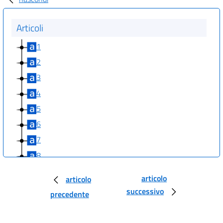
Articoli
1
2
3
4
5
6
7
8
9
articolo
articolo
10
successivo
precedente
11
12