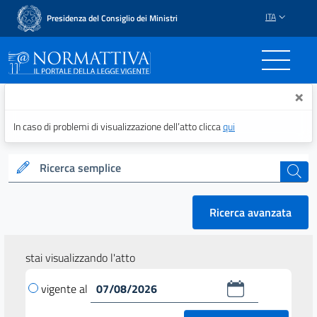
ITA
Presidenza del Consiglio dei Ministri
Normattiva - Il portale del
×
In caso di problemi di visualizzazione dell’atto clicca
qui
Ricerca semplice
cerca
Ricerca avanzata
stai visualizzando l'atto
vigente al