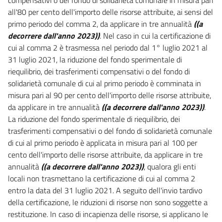
46 ter
all'80 per cento dell'importo delle risorse attribuite, ai sensi del
47
primo periodo del comma 2, da applicare in tre annualità
((a
48
decorrere dall'anno 2023))
. Nel caso in cui la certificazione di
48 bis
cui al comma 2 è trasmessa nel periodo dal 1° luglio 2021 al
31 luglio 2021, la riduzione del fondo sperimentale di
48 ter
riequilibrio, dei trasferimenti compensativi o del fondo di
49
solidarietà comunale di cui al primo periodo è comminata in
50
misura pari al 90 per cento dell'importo delle risorse attribuite,
da applicare in tre annualità
((a decorrere dall'anno 2023))
.
51
La riduzione del fondo sperimentale di riequilibrio, dei
52
trasferimenti compensativi o del fondo di solidarietà comunale
53
di cui al primo periodo è applicata in misura pari al 100 per
cento dell'importo delle risorse attribuite, da applicare in tre
54
annualità
((a decorrere dall'anno 2023))
, qualora gli enti
55
locali non trasmettano la certificazione di cui al comma 2
56
entro la data del 31 luglio 2021. A seguito dell'invio tardivo
della certificazione, le riduzioni di risorse non sono soggette a
57
restituzione. In caso di incapienza delle risorse, si applicano le
57 bis