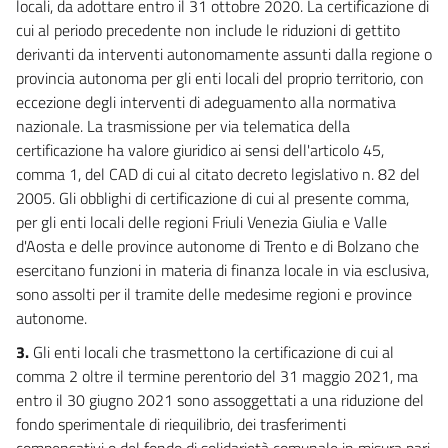
locali, da adottare entro il 31 ottobre 2020. La certificazione di
Disposizioni concernenti regioni, enti locali e sisma
cui al periodo precedente non include le riduzioni di gettito
39
derivanti da interventi autonomamente assunti dalla regione o
40
provincia autonoma per gli enti locali del proprio territorio, con
eccezione degli interventi di adeguamento alla normativa
41
nazionale. La trasmissione per via telematica della
41 bis
certificazione ha valore giuridico ai sensi dell'articolo 45,
42
comma 1, del CAD di cui al citato decreto legislativo n. 82 del
2005. Gli obblighi di certificazione di cui al presente comma,
42 bis
per gli enti locali delle regioni Friuli Venezia Giulia e Valle
43
d'Aosta e delle province autonome di Trento e di Bolzano che
44
esercitano funzioni in materia di finanza locale in via esclusiva,
44 bis
sono assolti per il tramite delle medesime regioni e province
autonome.
44 ter
3.
Gli enti locali che trasmettono la certificazione di cui al
45
comma 2 oltre il termine perentorio del 31 maggio 2021, ma
46
entro il 30 giugno 2021 sono assoggettati a una riduzione del
46 bis
fondo sperimentale di riequilibrio, dei trasferimenti
compensativi o del fondo di solidarietà comunale in misura pari