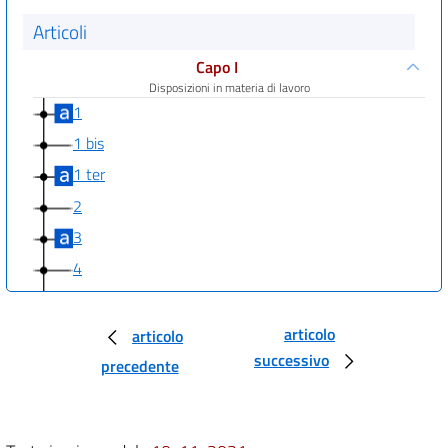
Articoli
Capo I
Disposizioni in materia di lavoro
1
1 bis
1 ter
2
3
4
5
6
articolo
articolo
successivo
7
precedente
8
9