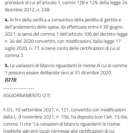
procedure di cui all'articolo 1, commi 128 e 129, della legge 24
57 ter
dicembre 2012, n. 228.
57 quater
4.
Ai fini della verifica a consuntivo della perdita di gettito e
Capo VI
dell'andamento delle spese, da effettuare entro il 30 giugno
Sostegno e rilancio dell'economia
2021, ai sensi del comma 1 dell'articolo 106 del decreto-legge
58
n. 34 del 2020 convertito, con modificazioni, dalla legge 17
58 bis
luglio 2020, n. 77, si tiene conto delle certificazioni di cui al
comma 2.
58 ter
5.
Le variazioni di bilancio riguardanti le risorse di cui al comma
58 quater
1 possono essere deliberate sino al 31 dicembre 2020.
59
((27))
60
---------------
60 bis
AGGIORNAMENTO (27)
61
Il D.L. 10 settembre 2021, n. 121, convertito con modificazioni
61 bis
dalla L. 9 novembre 2021, n. 156, ha disposto (con l'art. 13-bis,
62
comma 1) che "Le variazioni di bilancio riguardanti le risorse
63
trasferite agli enti locali connesse alle certificazioni di cui