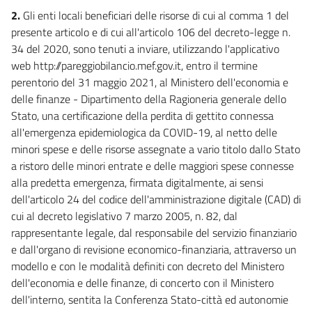
33
2.
Gli enti locali beneficiari delle risorse di cui al comma 1 del
33 bis
presente articolo e di cui all'articolo 106 del decreto-legge n.
34 del 2020, sono tenuti a inviare, utilizzando l'applicativo
34
web http://pareggiobilancio.mef.gov.it, entro il termine
34 bis
perentorio del 31 maggio 2021, al Ministero dell'economia e
35
delle finanze - Dipartimento della Ragioneria generale dello
Stato, una certificazione della perdita di gettito connessa
36
all'emergenza epidemiologica da COVID-19, al netto delle
37
minori spese e delle risorse assegnate a vario titolo dallo Stato
37 bis
a ristoro delle minori entrate e delle maggiori spese connesse
37 ter
alla predetta emergenza, firmata digitalmente, ai sensi
dell'articolo 24 del codice dell'amministrazione digitale (CAD) di
37 quater
cui al decreto legislativo 7 marzo 2005, n. 82, dal
37 quinquies
rappresentante legale, dal responsabile del servizio finanziario
37 sexies
e dall'organo di revisione economico-finanziaria, attraverso un
modello e con le modalità definiti con decreto del Ministero
38
dell'economia e delle finanze, di concerto con il Ministero
38 bis
dell'interno, sentita la Conferenza Stato-città ed autonomie
Capo V