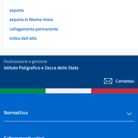
74 bis
esporta
75
esporta in Akoma ntoso
76
collegamento permanente
77
indice dell'atto
78
78 bis
Realizzazione e gestione
79
Istituto Poligrafico e Zecca dello Stato
80
80 bis
Contattaci
81
82
83
Normattiva
84
85
Collegamenti veloci