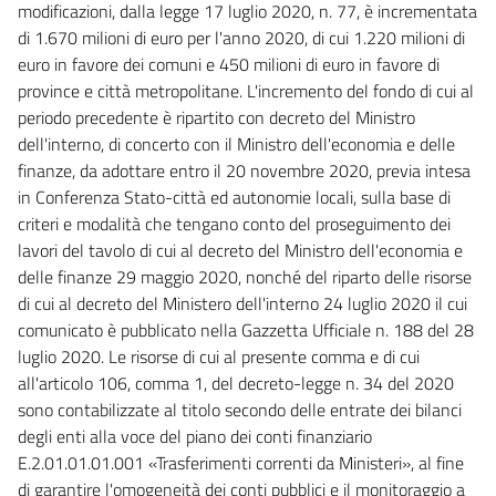
modificazioni, dalla legge 17 luglio 2020, n. 77, è incrementata
21 ter
di 1.670 milioni di euro per l'anno 2020, di cui 1.220 milioni di
euro in favore dei comuni e 450 milioni di euro in favore di
22
province e città metropolitane. L'incremento del fondo di cui al
23
periodo precedente è ripartito con decreto del Ministro
24
dell'interno, di concerto con il Ministro dell'economia e delle
24 bis
finanze, da adottare entro il 20 novembre 2020, previa intesa
in Conferenza Stato-città ed autonomie locali, sulla base di
25
criteri e modalità che tengano conto del proseguimento dei
25 bis
lavori del tavolo di cui al decreto del Ministro dell'economia e
26
delle finanze 29 maggio 2020, nonché del riparto delle risorse
di cui al decreto del Ministero dell'interno 24 luglio 2020 il cui
26 bis
comunicato è pubblicato nella Gazzetta Ufficiale n. 188 del 28
26 ter
luglio 2020. Le risorse di cui al presente comma e di cui
Capo II
all'articolo 106, comma 1, del decreto-legge n. 34 del 2020
Disposizioni in materia di coesione territoriale
sono contabilizzate al titolo secondo delle entrate dei bilanci
27
degli enti alla voce del piano dei conti finanziario
28
E.2.01.01.01.001 «Trasferimenti correnti da Ministeri», al fine
di garantire l'omogeneità dei conti pubblici e il monitoraggio a
Capo III