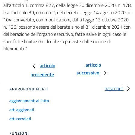
all'articolo 1, comma 827, della legge 30 dicembre 2020, n. 178,
63 bis
e all'articolo 39, comma 2, del decreto-legge 14 agosto 2020, n.
64
104, convertito, con modificazioni, dalla legge 13 ottobre 2020,
64 bis
n. 126, possono essere deliberate sino al 31 dicembre 2021 con
deliberazione dell'organo esecutivo, fatte salve in ogni caso le
65
specifiche limitazioni di utilizzo previste dalle norme di
66
riferimento".
67
68
articolo
articolo
successivo
69
precedente
70
nascondi
APPROFONDIMENTI
71
aggiornamenti all'atto
72
atti aggiornati
72 bis
atti correlati
73
74
FUNZIONI