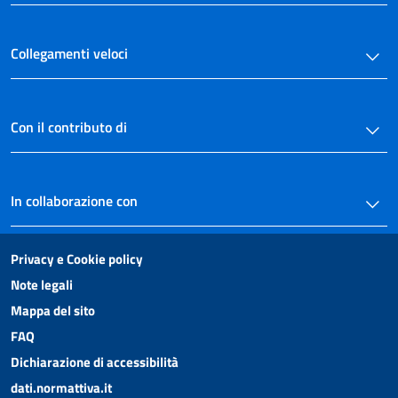
Disposizioni concernenti regioni, enti locali e sisma
39
Collegamenti veloci
40
41
41 bis
Con il contributo di
42
42 bis
In collaborazione con
43
44
Privacy e Cookie policy
44 bis
Note legali
44 ter
Mappa del sito
45
FAQ
46
Dichiarazione di accessibilità
46 bis
dati.normattiva.it