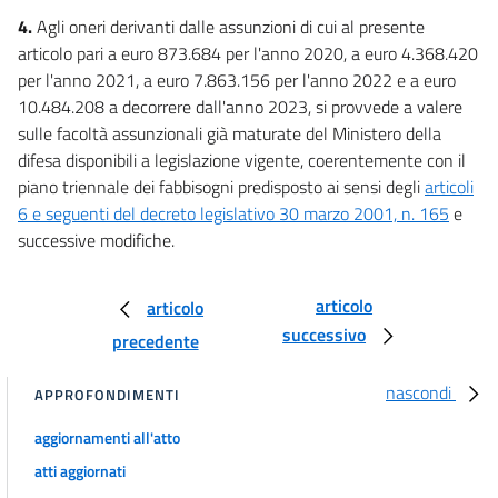
Disposizioni in materia di salute
4.
Agli oneri derivanti dalle assunzioni di cui al presente
29
articolo pari a euro 873.684 per l'anno 2020, a euro 4.368.420
per l'anno 2021, a euro 7.863.156 per l'anno 2022 e a euro
29 bis
10.484.208 a decorrere dall'anno 2023, si provvede a valere
29 ter
sulle facoltà assunzionali già maturate del Ministero della
30
difesa disponibili a legislazione vigente, coerentemente con il
30 bis
piano triennale dei fabbisogni predisposto ai sensi degli
articoli
6 e seguenti del decreto legislativo 30 marzo 2001, n. 165
e
31
successive modifiche.
31 bis
31 ter
articolo
articolo
31 quater
successivo
precedente
Capo IV
Disposizioni in materia di scuola, università ed emergenza
nascondi
APPROFONDIMENTI
32
aggiornamenti all'atto
32 bis
atti aggiornati
32 ter