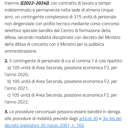
triennio
((2022-2024))
, con contratto di lavoro a tempo
21 ter
indeterminato e permanenza nella sede di almeno cinque
anni, un contingente complessivo di 315 unità di personale
22
non dirigenziale con profilo tecnico mediante corso-concorso
23
selettivo speciale bandito dal Centro di formazione della
24
difesa, secondo modalità disciplinate con decreto del Ministro
24 bis
della difesa di concerto con il Ministro per la pubblica
amministrazione.
25
2.
Il contingente di personale di cui al comma 1 è così ripartito:
25 bis
a) 105 unità di Area Seconda, posizione economica F2, per
26
l'anno 2020;
26 bis
b) 105 unità di Area Seconda, posizione economica F2, per
l'anno 2021;
26 ter
c) 105 unità di Area Seconda, posizione economica F2, per
Capo II
l'anno 2022.
Disposizioni in materia di coesione territoriale
27
3.
Le procedure concorsuali possono essere bandite in deroga
alle procedure di mobilità previste dagli
articoli 30
e
34-bis del
28
decreto legislativo 30 marzo 2001, n. 165
.
Capo III