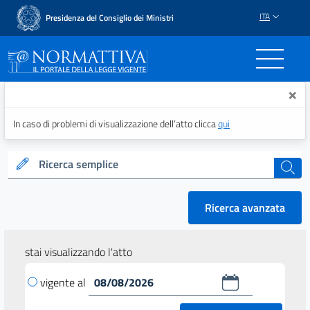
ITA
Presidenza del Consiglio dei Ministri
Normattiva - Il portale del
×
In caso di problemi di visualizzazione dell’atto clicca
qui
Ricerca semplice
cerca
Ricerca avanzata
stai visualizzando l'atto
vigente al