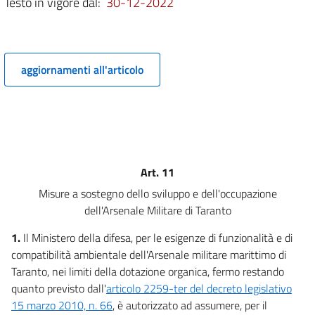
Testo in vigore dal:
30-12-2022
10
10 bis
11
aggiornamenti all'articolo
12
12 bis
13
14
15
Art. 11
16
Misure a sostegno dello sviluppo e dell'occupazione
17
dell'Arsenale Militare di Taranto
18
1.
Il Ministero della difesa, per le esigenze di funzionalità e di
19
compatibilità ambientale dell'Arsenale militare marittimo di
20
Taranto, nei limiti della dotazione organica, fermo restando
quanto previsto dall'
articolo 2259-ter del decreto legislativo
21
15 marzo 2010, n. 66
, è autorizzato ad assumere, per il
21 bis