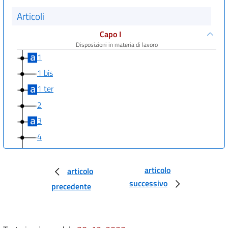
Articoli
Capo I
Disposizioni in materia di lavoro
1
1 bis
1 ter
2
3
4
5
6
articolo
articolo
successivo
7
precedente
8
9