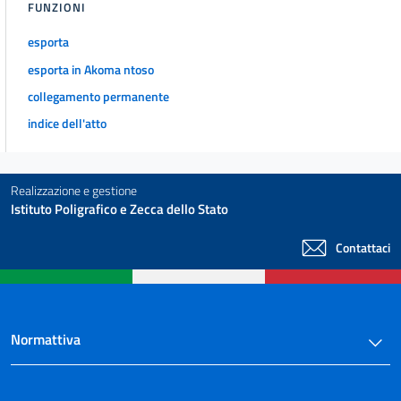
FUNZIONI
72
73
esporta
esporta in Akoma ntoso
74
collegamento permanente
75
indice dell'atto
76
77
78
Realizzazione e gestione
Istituto Poligrafico e Zecca dello Stato
79
80
Contattaci
80 bis
81
Capo II
Normattiva
Altre misure urgenti in materia di lavoro e politiche sociali
82
83