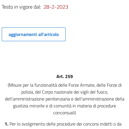
Testo in vigore dal:
28-2-2023
6
7
8
aggiornamenti all'articolo
9
10
11
11 bis
12
Art. 259
13
(Misure per la funzionalità delle Forze Armate, delle Forze di
14
polizia, del Corpo nazionale dei vigili del fuoco,
15
dell'amministrazione penitenziaria e dell'amministrazione della
giustizia minorile e di comunità in materia di procedure
16
concorsuali)
16 bis
1.
Per lo svolgimento delle procedure dei concorsi indetti o da
17