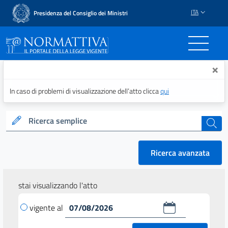
ITA
Presidenza del Consiglio dei Ministri
Normattiva - Il portale del
×
In caso di problemi di visualizzazione dell’atto clicca
qui
Ricerca semplice
cerca
Ricerca avanzata
stai visualizzando l'atto
vigente al