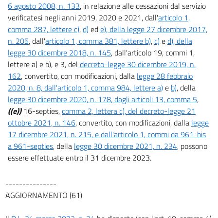
6 agosto 2008, n. 133
, in relazione alle cessazioni dal servizio
52 ter
verificatesi negli anni 2019, 2020 e 2021, dall'
articolo 1,
Capo II
comma 287, lettere c)
,
d)
ed
e), della legge 27 dicembre 2017,
Regime quadro della disciplina degli aiuti
n. 205
, dall'
articolo 1, comma 381, lettere b)
,
c)
e
d), della
53
legge 30 dicembre 2018, n. 145
, dall'articolo 19, commi 1,
54
lettere a) e b), e 3, del
decreto-legge 30 dicembre 2019, n.
162
, convertito, con modificazioni, dalla
legge 28 febbraio
55
2020, n. 8, dall'articolo 1, comma 984, lettere a)
e
b)
, della
56
legge 30 dicembre 2020, n. 178, dagli articoli 13, comma 5
,
57
((e))
16-septies,
comma 2, lettera c), del decreto-legge 21
ottobre 2021, n. 146
, convertito, con modificazioni, dalla
legge
58
17 dicembre 2021, n. 215, e dall'articolo 1, commi da 961-bis
59
a 961-septies
, della
legge 30 dicembre 2021, n. 234
, possono
60
essere effettuate entro il 31 dicembre 2023.
60 bis
---------------
61
AGGIORNAMENTO (61)
62
63