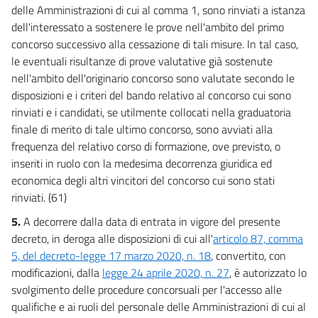
35
delle Amministrazioni di cui al comma 1, sono rinviati a istanza
dell'interessato a sostenere le prove nell'ambito del primo
36
concorso successivo alla cessazione di tali misure. In tal caso,
37
le eventuali risultanze di prove valutative già sostenute
38
nell'ambito dell'originario concorso sono valutate secondo le
disposizioni e i criteri del bando relativo al concorso cui sono
38 bis
rinviati e i candidati, se utilmente collocati nella graduatoria
38 ter
finale di merito di tale ultimo concorso, sono avviati alla
38 quater
frequenza del relativo corso di formazione, ove previsto, o
inseriti in ruolo con la medesima decorrenza giuridica ed
39
economica degli altri vincitori del concorso cui sono stati
40
rinviati. (61)
41
5.
A decorrere dalla data di entrata in vigore del presente
42
decreto, in deroga alle disposizioni di cui all'
articolo 87, comma
42 bis
5, del decreto-legge 17 marzo 2020, n. 18
, convertito, con
modificazioni, dalla
legge 24 aprile 2020, n. 27
, è autorizzato lo
43
svolgimento delle procedure concorsuali per l'accesso alle
43 bis
qualifiche e ai ruoli del personale delle Amministrazioni di cui al