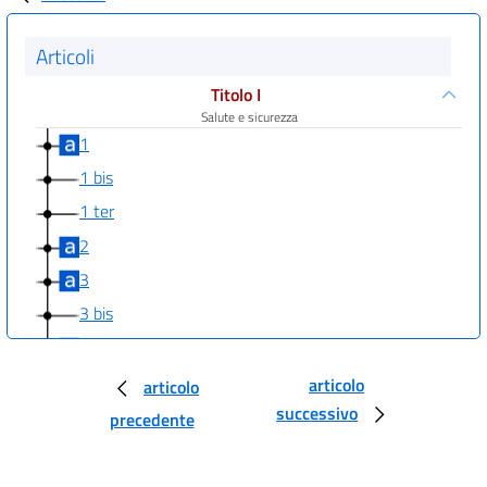
Articoli
Titolo I
Salute e sicurezza
1
1 bis
1 ter
2
3
3 bis
4
4 bis
articolo
articolo
successivo
5
precedente
5 bis
5 ter