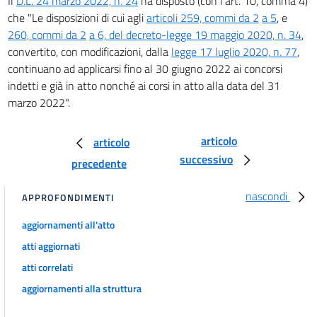
Il
D.L. 24 marzo 2022, n. 24
ha disposto (con l'art. 10, comma 4)
64
che "Le disposizioni di cui agli
articoli 259, commi da 2
a 5
, e
260, commi da 2
a 6, del decreto-legge 19 maggio 2020, n. 34
,
65
convertito, con modificazioni, dalla
legge 17 luglio 2020, n. 77
,
Titolo III
continuano ad applicarsi fino al 30 giugno 2022 ai concorsi
Misure in favore dei lavoratori
indetti e già in atto nonché ai corsi in atto alla data del 31
Capo I
Modifiche al decreto-legge 17 marzo 2020 n. 18, convertito con modificazioni
marzo 2022".
dalla legge 24 aprile 2020, n. 27
66
articolo
articolo
66 bis
successivo
precedente
67
nascondi
67 bis
APPROFONDIMENTI
68
aggiornamenti all'atto
69
atti aggiornati
70
atti correlati
70 bis
aggiornamenti alla struttura
71