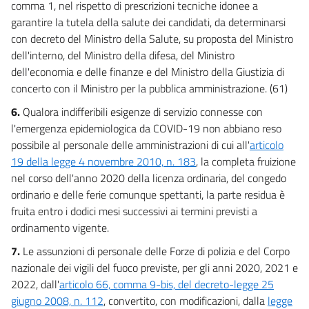
44
comma 1, nel rispetto di prescrizioni tecniche idonee a
garantire la tutela della salute dei candidati, da determinarsi
44 bis
con decreto del Ministro della Salute, su proposta del Ministro
45
dell'interno, del Ministro della difesa, del Ministro
46
dell'economia e delle finanze e del Ministro della Giustizia di
46 bis
concerto con il Ministro per la pubblica amministrazione. (61)
47
6.
Qualora indifferibili esigenze di servizio connesse con
l'emergenza epidemiologica da COVID-19 non abbiano reso
48
possibile al personale delle amministrazioni di cui all'
articolo
48 bis
19 della legge 4 novembre 2010, n. 183
, la completa fruizione
49
nel corso dell'anno 2020 della licenza ordinaria, del congedo
ordinario e delle ferie comunque spettanti, la parte residua è
49 bis
fruita entro i dodici mesi successivi ai termini previsti a
50
ordinamento vigente.
51
7.
Le assunzioni di personale delle Forze di polizia e del Corpo
51 bis
nazionale dei vigili del fuoco previste, per gli anni 2020, 2021 e
52
2022, dall'
articolo 66, comma 9-bis, del decreto-legge 25
giugno 2008, n. 112
, convertito, con modificazioni, dalla
legge
52 bis