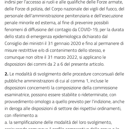
indirsi per l'accesso ai ruoli e alle qualifiche delle Forze armate,
17 bis
delle Forze di polizia, del Corpo nazionale dei vigili del fuoco, del
18
personale dell'amministrazione penitenziaria e dell'esecuzione
penale minorile ed esterna, al fine di prevenire possibili
18 bis
fenomeni di diffusione del contagio da COVID-19, per la durata
19
dello stato di emergenza epidemiologica dichiarato dal
20
Consiglio dei ministri il 31 gennaio 2020 e fino al permanere di
21
misure restrittive e/o di contenimento dello stesso, e
comunque non oltre il 31 marzo 2022, si applicano le
22
disposizioni dei commi da 2 a 6 del presente articolo.
23
2.
Le modalità di svolgimento delle procedure concorsuali delle
Titolo II
pubbliche amministrazioni di cui al comma 1, incluse le
Sostegno alle imprese e all'economia
disposizioni concernenti la composizione della commissione
Capo I
Misure di sostegno
esaminatrice, possono essere stabilite o rideterminate, con
24
provvedimento omologo a quello previsto per l'indizione, anche
in deroga alle disposizioni di settore dei rispettivi ordinamenti,
25
con riferimento a:
25 bis
a. la semplificazione delle modalità del loro svolgimento,
26
assicurando comunque il profilo comparativo delle prove e lo