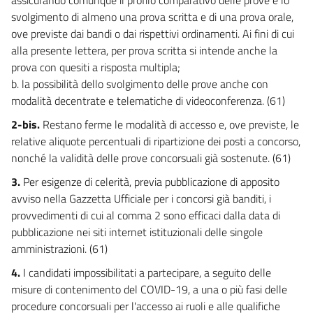
26 bis
svolgimento di almeno una prova scritta e di una prova orale,
ove previste dai bandi o dai rispettivi ordinamenti. Ai fini di cui
26 ter
alla presente lettera, per prova scritta si intende anche la
27
prova con quesiti a risposta multipla;
28
b. la possibilità dello svolgimento delle prove anche con
modalità decentrate e telematiche di videoconferenza. (61)
28 bis
2-bis.
Restano ferme le modalità di accesso e, ove previste, le
29
relative aliquote percentuali di ripartizione dei posti a concorso,
30
nonché la validità delle prove concorsuali già sostenute. (61)
30 bis
3.
Per esigenze di celerità, previa pubblicazione di apposito
31
avviso nella Gazzetta Ufficiale per i concorsi già banditi, i
31 bis
provvedimenti di cui al comma 2 sono efficaci dalla data di
pubblicazione nei siti internet istituzionali delle singole
32
amministrazioni. (61)
33
4.
I candidati impossibilitati a partecipare, a seguito delle
33 bis
misure di contenimento del COVID-19, a una o più fasi delle
34
procedure concorsuali per l'accesso ai ruoli e alle qualifiche