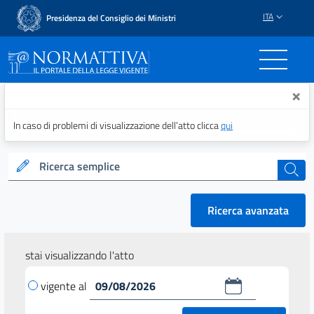
ITA
Presidenza del Consiglio dei Ministri
Normattiva - Il portale del
×
In caso di problemi di visualizzazione dell’atto clicca
qui
Ricerca semplice
cerca
Ricerca avanzata
stai visualizzando l'atto
vigente al