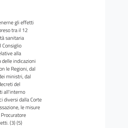
erne gli effetti
preso tra il 12
ità sanitaria
l Consiglio
lative alla
o delle indicazioni
on le Regioni, dal
i ministri, dal
decreti del
i all'interno
ici diversi dalla Corte
ssazione, le misure
l Procuratore
tti. (3) (5)