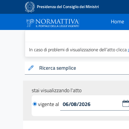
Presidenza del Consiglio dei Ministri
Home
current
Normattiva - Il po
In caso di problemi di visualizzazione dell’atto clicca
Ricerca semplice
stai visualizzando l'atto
vigente al