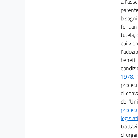
all'asse
17
parentel
17 bis
bisogni 
17 ter
fondame
17 quater
tutela, 
cui vie
18
l'adozi
18 bis
benefici
Titolo II
condizio
Misure a sostegno del lavoro
1978, n
Capo I
Estensione delle misure speciali in tema di
procedi
ammortizzatori sociali per tutto il territorio
di conv
nazionale
19
dell'Un
19 bis
procedu
legisla
20
trattaz
21
di urgen