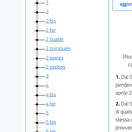
1
aggior
2
2 bis
2 ter
2 quater
2 quinquies
(Nu
2 sexies
co
2 septies
3
1.
Dal 9
pendenti
4
aprile 
4 bis
4 ter
2.
Dal 
di quals
5
stessa d
5 bis
provved
5 ter