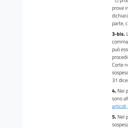
c) pro
31
prove in
32
dichiara
parte, 
33
34
3-bis.
comma 3
35
può ess
35 bis
procedi
36
Corte n
37
sospeso 
38
31 dic
39
4.
Nei 
40
sono alt
41
articoli
42
5.
Nel p
43
sospesa,