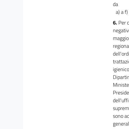
44
da
a) a f)
44 bis
45
6.
Per 
negativi
46
maggio e
47
regional
48
dell'or
Titolo III
trattazi
Misure a sostegno della liquidità attraverso il
igienic
sistema bancario
49
Diparti
Ministe
49 bis
Preside
50
dell'uff
51
suprema
52
sono ad
53
generale