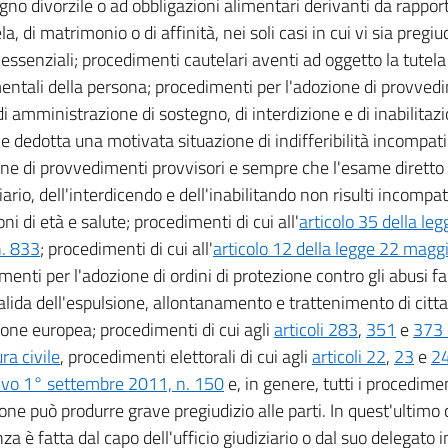
gno divorzile o ad obbligazioni alimentari derivanti da rapporti
a, di matrimonio o di affinità, nei soli casi in cui vi sia pregiud
essenziali; procedimenti cautelari aventi ad oggetto la tutela d
ntali della persona; procedimenti per l'adozione di provvedi
di amministrazione di sostegno, di interdizione e di inabilitazi
ne dedotta una motivata situazione di indifferibilità incompat
one di provvedimenti provvisori e sempre che l'esame diretto 
ario, dell'interdicendo e dell'inabilitando non risulti incompat
ni di età e salute; procedimenti di cui all'
articolo 35 della le
. 833
; procedimenti di cui all'
articolo 12 della legge 22 magg
menti per l'adozione di ordini di protezione contro gli abusi f
alida dell'espulsione, allontanamento e trattenimento di cittad
ione europea; procedimenti di cui agli
articoli 283
,
351
e
373 
ra civile
, procedimenti elettorali di cui agli
articoli 22
,
23
e
24
tivo 1° settembre 2011, n. 150
e, in genere, tutti i procedimen
ione può produrre grave pregiudizio alle parti. In quest'ultimo 
za è fatta dal capo dell'ufficio giudiziario o dal suo delegato i