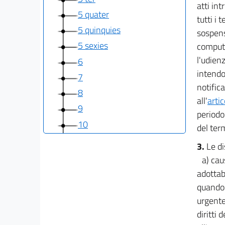
atti int
5 quater
tutti i 
5 quinquies
sospensi
5 sexies
computa
l'udienz
6
intendo
7
notific
8
all'
arti
9
periodo
10
del term
11
3.
Le di
12
a) cau
13
adottab
14
quando 
urgente 
15
diritti
16