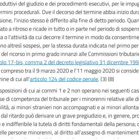
roduttivi del giudizio e dei procedimenti esecutivi, per le impu
termini procedurali. Ove il decorso del termine abbia inizio dura
one, l'inizio stesso è differito alla fine di detto periodo. Qua
to a ritroso e ricade in tutto o in parte nel periodo di sospens
a o l'attività da cui decorre il termine in modo da consentirne i
no altresì sospesi, per la stessa durata indicata nel primo peri
a del ricorso in primo grado innanzi alle Commissioni tributarie
colo 17-bis, comma 2 del decreto legislativo 31 dicembre 19
 compreso tra il 9 marzo 2020 e l'11 maggio 2020 si conside
ine di cui all'
articolo 124 del codice penale
. (3) (8)
sposizioni di cui ai commi 1 e 2 non operano nei seguenti cas
se di competenza del tribunale per i minorenni relative alle di
ilità, ai minori stranieri non accompagnati e ai minori allonta
dal ritardo può derivare un grave pregiudizio e, in genere, pr
e indifferibile la tutela di diritti fondamentali della persona; 
 delle persone minorenni, al diritto all'assegno di mantenimento