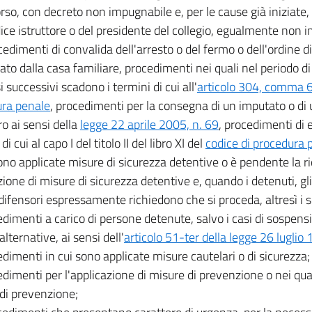
corso, con decreto non impugnabile e, per le cause già iniziat
dice istruttore o del presidente del collegio, egualmente non 
cedimenti di convalida dell'arresto o del fermo o dell'ordine 
to dalla casa familiare, procedimenti nei quali nel periodo d
 successivi scadono i termini di cui all'
articolo 304, comma 6,
ra penale
, procedimenti per la consegna di un imputato o d
ro ai sensi della
legge 22 aprile 2005, n. 69
, procedimenti di 
 di cui al capo I del titolo II del libro XI del
codice di procedura 
sono applicate misure di sicurezza detentive o è pendente la ri
zione di misure di sicurezza detentive e, quando i detenuti, gli
o difensori espressamente richiedono che si proceda, altresì i 
edimenti a carico di persone detenute, salvo i casi di sospens
lternative, ai sensi dell'
articolo 51-ter della legge 26 luglio
edimenti in cui sono applicate misure cautelari o di sicurezza;
edimenti per l'applicazione di misure di prevenzione o nei qua
di prevenzione;