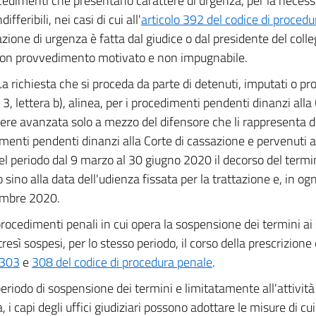
cedimenti che presentano carattere di urgenza, per la necess
differibili, nei casi di cui all'
articolo 392 del codice di proced
zione di urgenza è fatta dal giudice o dal presidente del colleg
con provvedimento motivato e non impugnabile.
La richiesta che si proceda da parte di detenuti, imputati o pr
, lettera b), alinea, per i procedimenti pendenti dinanzi alla
ere avanzata solo a mezzo del difensore che li rappresenta di
menti pendenti dinanzi alla Corte di cassazione e pervenuti al
el periodo dal 9 marzo al 30 giugno 2020 il decorso del termi
sino alla data dell'udienza fissata per la trattazione e, in ogni
embre 2020.
procedimenti penali in cui opera la sospensione dei termini a
resì sospesi, per lo stesso periodo, il corso della prescrizione e
 303
e
308 del codice di procedura penale
.
eriodo di sospensione dei termini e limitatamente all'attività
 i capi degli uffici giudiziari possono adottare le misure di cu