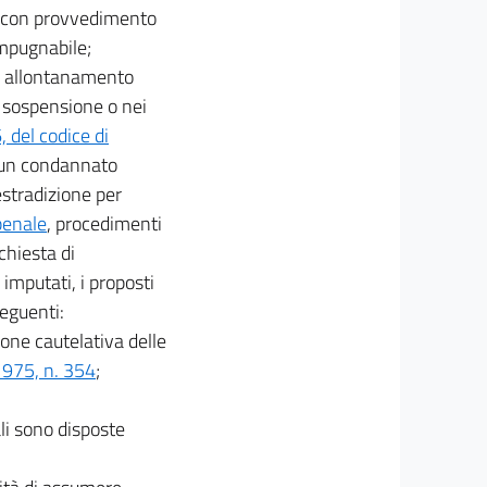
e, con provvedimento
impugnabile;
di allontanamento
i sospensione o nei
 del codice di
i un condannato
estradizione per
penale
, procedimenti
chiesta di
 imputati, i proposti
seguenti:
ione cautelativa delle
 1975, n. 354
;
li sono disposte