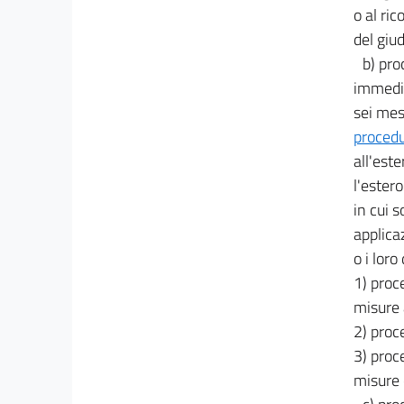
22
o al ri
22 bis
del giu
22 ter
b) pro
22 quater
immedia
sei mesi
22 quinquies
procedu
Capo II
all'este
Norme speciali in materia di riduzione
dell'orario di lavoro e di sostegno ai lavoratori
l'estero
23
in cui 
24
applica
25
o i lor
1) proc
26
misure a
27
2) proc
28
3) proc
29
misure 
30