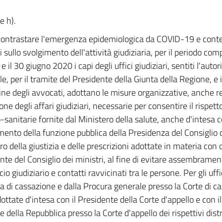
 e h).
contrastare l'emergenza epidemiologica da COVID-19 e conten
 sullo svolgimento dell'attività giudiziaria, per il periodo com
 il 30 giugno 2020 i capi degli uffici giudiziari, sentiti l'autor
e, per il tramite del Presidente della Giunta della Regione, e i
dine degli avvocati, adottano le misure organizzative, anche re
one degli affari giudiziari, necessarie per consentire il rispett
o-sanitarie fornite dal Ministero della salute, anche d'intesa c
mento della funzione pubblica della Presidenza del Consiglio de
ro della giustizia e delle prescrizioni adottate in materia con 
nte del Consiglio dei ministri, al fine di evitare assembrament
icio giudiziario e contatti ravvicinati tra le persone. Per gli uff
 di cassazione e dalla Procura generale presso la Corte di ca
ottate d'intesa con il Presidente della Corte d'appello e con i
 della Repubblica presso la Corte d'appello dei rispettivi distre