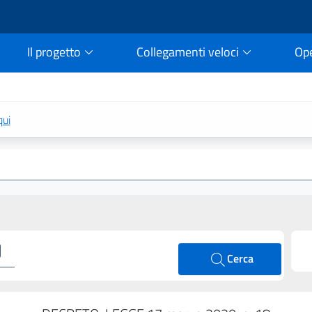
Il progetto
Collegamenti veloci
Op
rtale della legge vigent
qui
Cerca