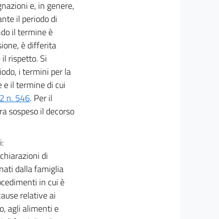
gnazioni e, in genere,
nte il periodo di
ndo il termine è
ione, è differita
l rispetto. Si
odo, i termini per la
 e il termine di cui
92 n. 546
. Per il
ra sospeso il decorso
i:
chiarazioni di
nati dalla famiglia
ocedimenti in cui è
cause relative ai
, agli alimenti e