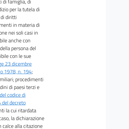
 di famiglia, di
izio per la tutela di
i diritti
menti in materia di
one nei soli casi in
ibile anche con
della persona del
ibile con le sue
gge 23 dicembre
io 1978, n. 194
;
amiliari; procedimenti
ini di paesi terzi e
del codice di
 del decreto
ti la cui ritardata
caso, la dichiarazione
n calce alla citazione